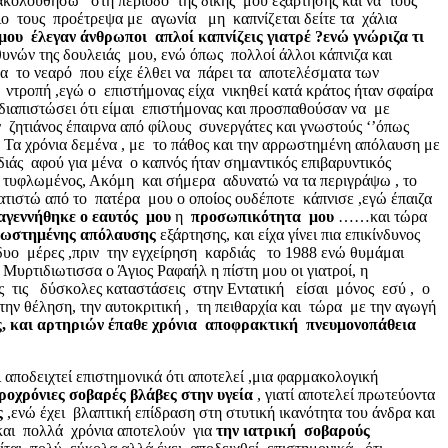
ολουθήσω στη περίοδο της δικής μου εξάρτησης και να τους
ιο τους προέτρεψα με αγωνία μη καπνίζεται δείτε τα χάλια
μου έλεγαν άνθρωποι απλοί καπνίζεις γιατρέ ?ενώ γνώριζα τι
θυνών της δουλειάς μου, ενώ όπως πολλοί άλλοι κάπνιζα και
α το νεαρό που είχε έλθει να πάρει τα αποτελέσματα των
ντροπή ,εγώ ο επιστήμονας είχα νικηθεί κατά κράτος ήταν σφαίρα
ιαπιστώσει ότι είμαι επιστήμονας και προσπαθούσαν να με
ζητιάνος έπαιρνα από φίλους συνεργάτες και γνωστούς ‘’όπως
α χρόνια δεμένα , με το πάθος και την αρρωστημένη απόλαυση με
ιάς αφού για μένα ο καπνός ήταν σημαντικός επιβαρυντικός
 τυφλωμένος, Ακόμη και σήμερα αδυνατώ να τα περιγράψω , το
ματιστώ από το πατέρα μου ο οποίος ουδέποτε κάπνισε ,εγώ έπαιζα
αγεννήθηκε ο εαυτός μου
η
προσωπικότητα μου
……και τώρα
ρωστημένης απόλαυσης
εξάρτησης, και είχα γίνει πια επικίνδυνος
δυο μέρες ,πριν την εγχείρηση καρδιάς το 1988 ενώ θυμάμαι
ρτιδιωτισσα ο Άγιος Ραφαήλ η πίστη μου οι γιατροί, η
 τις δύσκολες καταστάσεις στην Εντατική είσαι μόνος εσύ , ο
την θέληση, την αυτοκριτική , τη πειθαρχία και τώρα με την αγωγή
άς, και αρτηριών έπαθε χρόνια αποφρακτική πνευμονοπάθεια
αποδειχτεί επιστημονικά ότι αποτελεί ,μια φαρμακολογική
οχρόνιες σοβαρές βλάβες στην υγεία
, γιατί αποτελεί πρωτεύοντα
ς
,ενώ έχει βλαπτική επίδραση στη στυτική ικανότητα του άνδρα και
 και πολλά χρόνια αποτελούν για
την ιατρική σοβαρούς