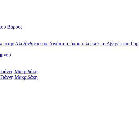
του Βάρους
κε στην Αλεξάνδρεια της Αιγύπτου, όπου τελείωσε το Αβερώφειο Γυμ
ήμνου
 Γιάννη Μακριδάκη
 Γιάννη Μακριδάκη