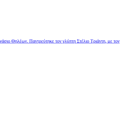
νάσιο Θηλέων. Παντρεύτηκε τον γλύπτη Στέλιο Τριάντη, με τον