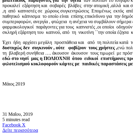
βλαπτικούς παράγοντες για την υγεία
των πολιτών Το τσιγάρο κ
προκαλεί εξάρτηση και σοβαρές βλάβες στην ατομική ,αλλά και σ
,η από καπνιστές σε χώρους συγκεντρώσεις Επομένως εκτός από 
παθητικό κάπνισμα το οποίο είναι επίσης επικίνδυνο για την δη
συμπεριφορών, ανεργία , φτώχεια η ανέχεια να συμβάλουν σήμερα 
φαρμακολογικοί παράγοντες για τους καπνιστές ,οι οποίοι οδηγούν
σκληρή εξάρτηση του καπνού, από τη νικοτίνη ΄΄την οποία έζησα
Έχει ήδη αρχίσει μεγάλη προσπάθεια και από τη πολιτεία κατά τ
δυστυχώς δεν συγκινούν , ούτε φοβίζουν τους χρήστες ,
ενώ πολ
τη βλαβερή συνήθεια …. άκουσον άκουσον τους τιμωρεί με πρόστ
εδώ στο νησί μας η ΠΟΛΙΟΧΝΗ όπου ειδικοί επιστήμονες πρ
φιλοτελισμού κυκλοφορούν κάρτες με παιδικές παραστάσ
Μάιος 2019
31 Μαΐου, 2019
5 minutes read
Messenger
Messenger
WhatsApp
Viber
Κοινοποίηση
Facebook
X
μέσω
Δείτε περισσότερα