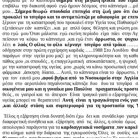
συμβατά με το κάπνισμα
σήμερα στη μεγάλη ηλικία που είμα
επιβάλω την διακοπή αφού εγώ ήμουν δέσμιος στο κάπνισμα …μόν
μου…
Σήμερα θεωρώ σπουδαία επιτυχία στη ζωή μου
ότι έκ
προκαλεί το τσιγάρο και το αντιμετώπιζα με αδιαφορία με επι
ξέρουν για τη καταστροφή που προκαλεί στην Υγεία τους Παθιασμέ
εξετάσεων εάν καπνίζει ..και με απλό ύφος θέληση και γνώση μο
στο εγώ μου Όταν μάλιστα εγώ εκείνη περίοδο είχα πάει στην Αγ
πείσουν να κόψω το κάπνισμα ,και εγώ έτσι
άρρωστα
,
σε ψυχικ
λέει
ο λαός Ο φίλος το φίλο κέρναγε τσιγάρο από τράκα
……. 
οδήγησαν στην πρώτη εγχείρηση καρδιάς …..1988 Στο Λονδίνο Φαίν
παράγων στην υγεία μου μαζί με τη κληρονομικότητα και τη καθ
πάθος μου ,οι σπουδές , η επαγγελματική αποκατάσταση , η ψυχική
με την καταστροφή της υγείας μου ,χωρίς να κάνω προσωπική επαν
φάρμακα ,άσκηση δίαιτα…. Αυτό, το κάπνισμα είναι το άρρωστο, το
για τον εαυτό μου
,αφού βγήκα από το Νοσοκομείο στην Αγγλί
μέσα στο αεροπλάνο πηγαίνοντας κάπνιζα δυο δυο τα τσιγάρα στο
οικογένεια μου και η γυναίκα μου Παυλίνα πραγματικός προστ
θεός , οι γιατροί και το άπειρον Είναι τραγικό γιατί ο εξαρτημέν
υγείας μπορεί να θεραπευτεί
Αυτή είναι η τραγικότητα ενός γι
,και άλλαξε στάση και συμπεριφορά για τη προστασία της Υ
Τέλος η εξάρτηση είναι δυνατή διότι έχω δει και συνάδελφο γιατρ
διαφορετική συνήθεια και εξάρτηση από τις άλλες, η οποία όμως
αιτιολογικό παράγοντα για τα
καρδιαγγειακά νοσήματα
,
τον καρκί
στο κύημα κατά την διάρκεια της εγκυμοσύνης Όλες οι ουσίες κα