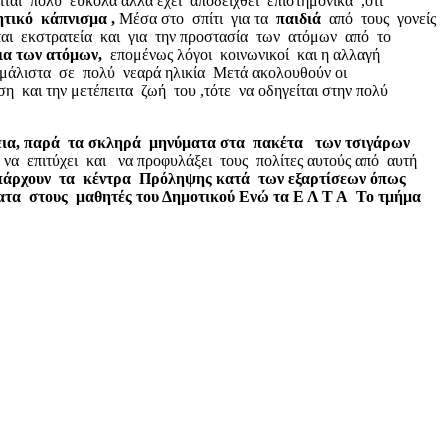
ιείται πολύ εύκολα αλλά έχει αποδειχθεί επιστημονικά ,ότι
τικό κάπνισμα ,
Μέσα στο σπίτι για τα
παιδιά
από τους γονείς
ται εκστρατεία και για την προστασία των ατόμων από το
εια των ατόμων,
επομένως λόγοι κοινωνικοί και η αλλαγή
αι μάλιστα σε πολύ νεαρά ηλικία Μετά ακολουθούν οι
ση και την μετέπειτα ζωή του ,τότε να οδηγείται στην πολύ
άθεια, παρά τα σκληρά μηνύματα στα πακέτα των τσιγάρων
 να επιτύχει και να προφυλάξει τους πολίτες αυτούς από αυτή
άρχουν τα κέντρα Πρόληψης κατά των εξαρτίσεων όπως
ατα στους μαθητές του Δημοτικού Ενώ τα Ε Λ Τ Α Το τμήμα