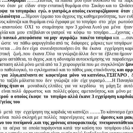
ι ….Θυμάμαι
……,Πάντως τα παιδιά μου ήταν δύσκολο να τα παρακ
ο όταν με είδαν στην εντατική θυμάμαι στο Σικάγο και το Ωνάσε
οψα το τσιγαράκι εγώ. ο γιατρός,ο οποίος εκνευριζόμουνα όταν 
πολαιότητα …
Ήμουν έρμαιο του άγχους της καθημερινότητας, των ευ
νος κάπνιζα και θυμάμαι ενώ έγραφα με το τσιγάρο στο χέρι ρωτούσ
υ απαντούσε ΟΧΙ το σταμάτησα πριν 3 χρόνια Αυτό για μένα ήταν 
γλία και μου επέβαλαν οι γιατροί να κόψω το τσιγάρο…..έχοντας δ
ό πανικό
,
απεφάσισα να μην αγοράζω πακέτο τσιγάρα
και …σαν 
ώστε να πάθω φαρυγγίτιδα από τις διάφορες μάρκες των τσιγάρων Τ
εται …ότι δεν είχα συνειδητοποιήσει ότι θα έκανα εγχείρηση καρδ
ιστική ζωή..που έκανα .Όλα τα γνώριζα άλλα δεν τα έβλεπα ήμουν
 μου αστάθεια, το άγχος ,και η αδυναμία αυτοεκτίμησης να παραδειγ
άσταση αλλά μόνο μετά από τα 3 χειρουργεία που με συγκλόνιζαν
ξαν
 παθολογικό, το εγκληματικό και το πάθος μιας επικίνδυνης
και αρ
α για λίγο,απέναντι σε καφετέρια μόνο να καπνίσω,ΤΣΙΓΑΡΟ
, 
 ταξίδι μάλιστα που δεν γνώριζα εάν είχε γυρισμό…..Η Παναγία Μυ
άτης ήταν οι
μοναδικές ελπίδες για να κερδίσω τη μάχη Σε αυτές
ος είναι πολύ άρρωστος και πολλές φόρες αμετανόητος, και μόνο με 
ατρού ο οποίος έκοψε το τσιγάρο αλλά έκανε 3 εγχείρηση καρδι
γείας του
ό μετά την εγχείρηση της καρδιάς να καπνίζει …….Το κάπνισμα έχει 
 είναι πολύ σκληρή με πολλές παρενέργειες και με
άμεσες και μακρ
νο του πνεύμονά ,και της χρόνιας αποφρακτικής πνευμονοπάθεια
ι τα αέρια τα οποία παράγονται κατά την καύση του τσιγάρου εδώ