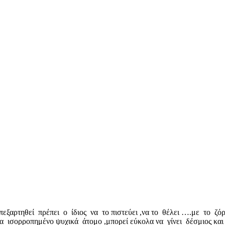
πεξαρτηθεί πρέπει ο ίδιος να το πιστεύει ,να το θέλει ….με το ζόρι
να ισορροπημένο ψυχικά άτομο ,μπορεί εύκολα να γίνει δέσμιος κα