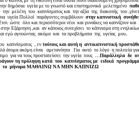
αι ο καπνός με τη νικοτίνη είναι ουσία πολύ διαδεδομένη χρησιμοπο
την δημόσια υγεία με το γνωστό και επιστημονικά μελετημένο
παθη
την μελέτη του καπνίσματος και την αξία της διακοπής του ,γίνε
μόσια υγεία Πολλοί παράγοντες συμβάλουν
στην καπνιστική συνήθ
έτσι ώστε όλο και περισσότεροι νέοι και γυναίκες να καπνίζουν κ
 στην Εξάρτηση ,και αν κάποιος συνεχίσει το κάπνισμα στη ενηλικίω
 και εγώ αγνοώντας ακόμα και τα προβλήματα της υγείας μου,
ου καπνίσματος , εν
τούτοις και αυτή η αντικαπνιστική προσπ
λά άτομα ακόμη είναι αμετανόητα Για αυτό το λόγο η πολιτεία για
ιμο για να τους προστατεύσει την υγεία τους …
Παράλληλα δε υπ
οάγουν τη πρόληψη κατά του καπνίσματος με ειδικά προγράμμ
εις με το μήνυμα ΜΑΘΑΙΝΩ ΝΑ ΜΗΝ ΚΑΠΝΙΖΩ