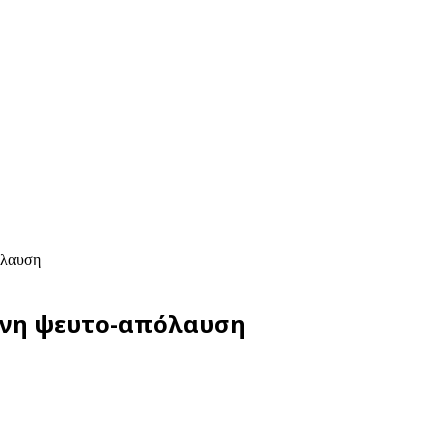
όλαυση
ένη ψευτο-απόλαυση