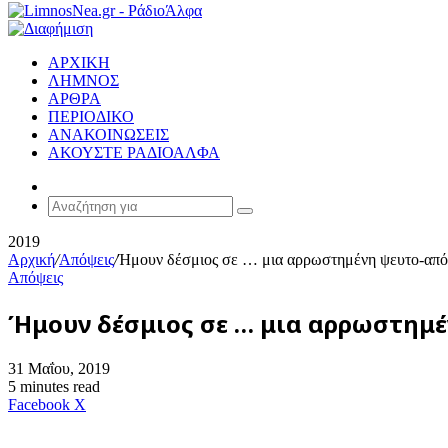
ΑΡΧΙΚΗ
ΛΗΜΝΟΣ
ΑΡΘΡΑ
ΠΕΡΙΟΔΙΚΟ
ΑΝΑΚΟΙΝΩΣΕΙΣ
ΑΚΟΥΣΤΕ ΡΑΔΙΟΑΛΦΑ
Random
Article
Αναζήτηση
για
2019
Αρχική
/
Απόψεις
/
Ήμουν δέσμιος σε … μια αρρωστημένη ψευτο-απ
Απόψεις
Ήμουν δέσμιος σε … μια αρρωστημ
31 Μαΐου, 2019
5 minutes read
Messenger
Messenger
WhatsApp
Viber
Κοινοποίηση
Facebook
X
μέσω
E-