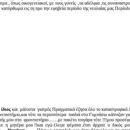
μα , όπως οικογενειακοί, με τους γονείς ,τα αδέλφια ,τις συναναστρο
 κατόρθωμα εις τη προ την εφηβεία περίοδο της νεολαίας μας Περίο
 ίδιος
και μάλιστα γιατρός Πραγματικά έζησα όλο το καταστροφικό 
επιστήμιο,και τότε τα περισσότερα παιδιά στο Γυμνάσιο κάπνιζαν για
τής μου στο φροντιστήριο……με πακέτο τσιγάρα τότε !!!μου προσέφ
ε η μητέρα μου !!και εγώ έλεγα ψέματα .έτσι άρχισε ο δικός μο