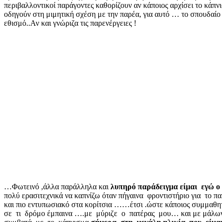
περιβαλλοντικοί παράγοντες καθορίζουν αν κάποιος αρχίσει το κάπνισ
οδηγούν στη μιμητική σχέση με την παρέα, για αυτό … το σπουδαίο
εθισμό..Αν και γνώριζα τις παρενέργειες !
…Φωτεινό ,άλλα παράλληλα και
λυπηρό παράδειγμα
είμαι εγώ ο
πολύ ερασιτεχνικά να καπνίζω όταν πήγαινα φροντιστήριο για το παν
και πιο εντυπωσιακό στα κορίτσια ……έτσι .ώστε κάποιος συμμαθη
σε τι δρόμο έμπαινα ….με μύριζε ο πατέρας μου… και με μάλων