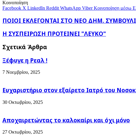
E-
Κοινοποίηση
mail
Facebook
X
LinkedIn
Reddit
WhatsApp
Viber
Κοινοποίηση μέσω E
ΠΟΙΟΙ
ΠΟΙΟΙ ΕΚΛΕΓΟΝΤΑΙ ΣΤΟ ΝΕΟ ΔΗΜ. ΣΥΜΒΟΥΛΙ
ΕΚΛΕΓΟΝΤΑΙ
ΣΤΟ
Η
Η ΣΥΣΠΕΙΡΩΣΗ ΠΡΟΤΕΙΝΕΙ "ΛΕΥΚΟ"
ΝΕΟ
ΣΥΣΠΕΙΡΩΣΗ
ΔΗΜ.
ΠΡΟΤΕΙΝΕΙ
Σχετικά Άρθρα
ΣΥΜΒΟΥΛΙΟ,
"ΛΕΥΚΟ"
ΠΟΥ
ΑΝΑΝΕΩΝΕΤΑΙ
Ξέφυγε η Ρεαλ !
ΚΑΤΑ
ΤΑ
7 Νοεμβρίου, 2025
2/3
Ευχαριστήριο στον εξαίρετο Ιατρό του Νοσοκ
30 Οκτωβρίου, 2025
Αποχαιρετώντας το καλοκαίρι και όχι μόνο
27 Οκτωβρίου, 2025