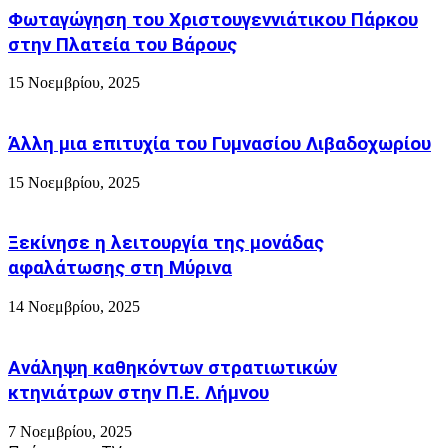
Παράκτιας
Φωταγώγηση του Χριστουγεννιάτικου Πάρκου
Κωπηλασίας
στην Πλατεία του Βάρους
15 Νοεμβρίου, 2025
Άλλη μια επιτυχία του Γυμνασίου Λιβαδοχωρίου
15 Νοεμβρίου, 2025
Ξεκίνησε η λειτουργία της μονάδας
αφαλάτωσης στη Μύρινα
14 Νοεμβρίου, 2025
Ανάληψη καθηκόντων στρατιωτικών
κτηνιάτρων στην Π.Ε. Λήμνου
7 Νοεμβρίου, 2025