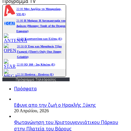
Πρόγραμμα TV
Πρόγραμμα Τηλεόρασης
Πρόσφατα
Εφυγε απο την ζωή o Ηρακλής Ξύκης
20 Απριλίου, 2026
Φωταγώγηση του Χριστουγεννιάτικου Πάρκου
στην Πλατεία του Βάρους