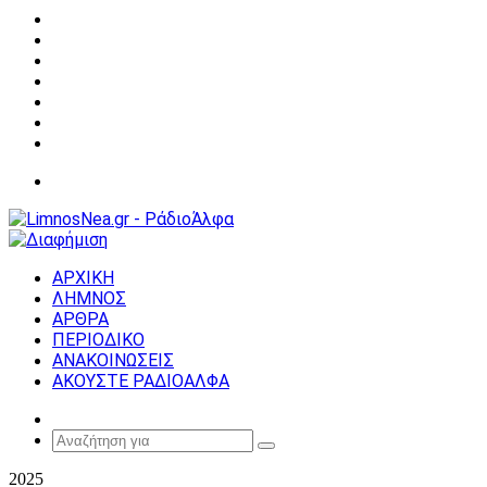
Facebook
X
YouTube
Instagram
Σύνδεση
Random
Article
Sidebar
Μενού
ΑΡΧΙΚΗ
ΛΗΜΝΟΣ
ΑΡΘΡΑ
ΠΕΡΙΟΔΙΚΟ
ΑΝΑΚΟΙΝΩΣΕΙΣ
ΑΚΟΥΣΤΕ ΡΑΔΙΟΑΛΦΑ
Random
Article
Αναζήτηση
για
2025