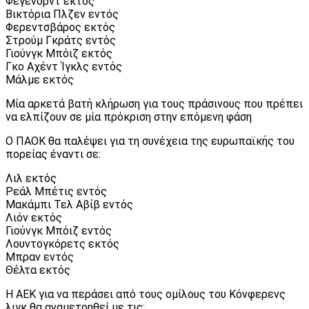
Φέγενορντ εκτός
Βικτόρια Πλζεν εντός
Φερεντσβάρος εκτός
Στρούμ Γκράτς εντός
Γιούνγκ Μπόιζ εκτός
Γκο Αχέντ Ίγκλς εντός
Μάλμε εκτός
Μία αρκετά βατή κλήρωση για τους πράσινους που πρέπει
να ελπίζουν σε μία πρόκριση στην επόμενη φάση
Ο ΠΑΟΚ θα παλέψει για τη συνέχεια της ευρωπαϊκής του
πορείας έναντι σε:
Λιλ εκτός
Ρεάλ Μπέτις εντός
Μακάμπι Τελ Αβίβ εντός
Λιόν εκτός
Γιούνγκ Μπόιζ εντός
Λουντογκόρετς εκτός
Μπραν εντός
Θέλτα εκτός
Η ΑΕΚ για να περάσει από τους ομίλους του Κόνφερενς
λιγκ θα αναμετρηθεί με τις: