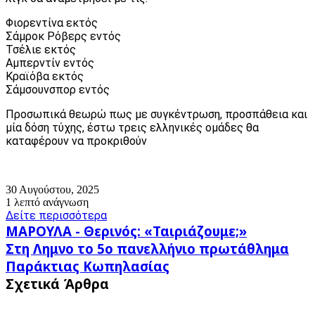
Φιορεντίνα εκτός
Σάμροκ Ρόβερς εντός
Τσέλιε εκτός
Αμπερντίν εντός
Κραϊόβα εκτός
Σάμσουνσπορ εντός
Προσωπικά θεωρώ πως με συγκέντρωση, προσπάθεια και
μία δόση τύχης, έστω τρεις ελληνικές ομάδες θα
καταφέρουν να προκριθούν
30 Αυγούστου, 2025
1 λεπτό ανάγνωση
Δείτε περισσότερα
ΜΑΡΟΥΛΑ
ΜΑΡΟΥΛΑ - Θερινός: «Ταιριάζουμε;»
-
Στη
Στη Λημνο το 5ο πανελλήνιο πρωτάθλημα
Θερινός:
Λημνο
Παράκτιας Κωπηλασίας
«Ταιριάζουμε;»
το
Σχετικά Άρθρα
5ο
πανελλήνιο
πρωτάθλημα