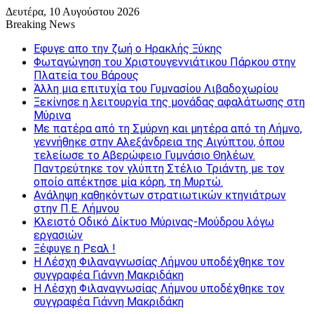
Δευτέρα, 10 Αυγούστου 2026
Breaking News
Εφυγε απο την ζωή o Ηρακλής Ξύκης
Φωταγώγηση του Χριστουγεννιάτικου Πάρκου στην
Πλατεία του Βάρους
Άλλη μια επιτυχία του Γυμνασίου Λιβαδοχωρίου
Ξεκίνησε η λειτουργία της μονάδας αφαλάτωσης στη
Μύρινα
Με πατέρα από τη Σμύρνη και μητέρα από τη Λήμνο,
γεννήθηκε στην Αλεξάνδρεια της Αιγύπτου, όπου
τελείωσε το Αβερώφειο Γυμνάσιο Θηλέων.
Παντρεύτηκε τον γλύπτη Στέλιο Τριάντη, με τον
οποίο απέκτησε μία κόρη, τη Μυρτώ.
Ανάληψη καθηκόντων στρατιωτικών κτηνιάτρων
στην Π.Ε. Λήμνου
Κλειστό Οδικό Δίκτυο Μύρινας-Μούδρου λόγω
εργασιών
Ξέφυγε η Ρεαλ !
Η Λέσχη Φιλαναγνωσίας Λήμνου υποδέχθηκε τον
συγγραφέα Γιάννη Μακριδάκη
Η Λέσχη Φιλαναγνωσίας Λήμνου υποδέχθηκε τον
συγγραφέα Γιάννη Μακριδάκη