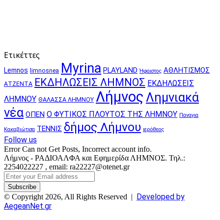
Ετικέττες
Myrina
PLAYLAND
ΑΘΛΗΤΙΣΜΟΣ
Lemnos
limnosnea
Ήφαιστος
ΕΚΔΗΛΩΣΕΙΣ ΛΗΜΝΟΣ
ΕΚΔΗΛΩΣΕΙΣ
ΑΤΖΕΝΤΑ
Λήμνος
Λημνιακά
ΛΗΜΝΟΥ
ΘΑΛΑΣΣΑ ΛΗΜΝΟΥ
νέα
Ο ΦΥΤΙΚΟΣ ΠΛΟΥΤΟΣ ΤΗΣ ΛΗΜΝΟΥ
ΟΠΕΝ
Παναγια
δήμος Λήμνου
ΤΕΝΝΙΣ
Κακαβιώτισα
ιερόθεος
Follow us
Error Can not Get Posts, Incorrect account info.
Λήμνος - ΡΑΔΙΟΑΛΦΑ και Εφημερίδα ΛΗΜΝΟΣ. Τηλ.:
2254022227 , email: ra22227@otenet.gr
Enter
your
Email
Developed by
© Copyright 2026, All Rights Reserved |
address
AegeanNet.gr