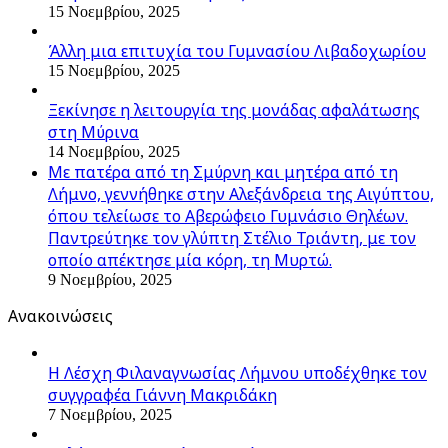
15 Νοεμβρίου, 2025
Άλλη μια επιτυχία του Γυμνασίου Λιβαδοχωρίου
15 Νοεμβρίου, 2025
Ξεκίνησε η λειτουργία της μονάδας αφαλάτωσης
στη Μύρινα
14 Νοεμβρίου, 2025
Με πατέρα από τη Σμύρνη και μητέρα από τη
Λήμνο, γεννήθηκε στην Αλεξάνδρεια της Αιγύπτου,
όπου τελείωσε το Αβερώφειο Γυμνάσιο Θηλέων.
Παντρεύτηκε τον γλύπτη Στέλιο Τριάντη, με τον
οποίο απέκτησε μία κόρη, τη Μυρτώ.
9 Νοεμβρίου, 2025
Ανακοινώσεις
Η Λέσχη Φιλαναγνωσίας Λήμνου υποδέχθηκε τον
συγγραφέα Γιάννη Μακριδάκη
7 Νοεμβρίου, 2025