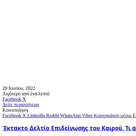
20 Ιουνίου, 2022
Λιγότερο από ένα λεπτό
Messenger
Messenger
WhatsApp
Viber
Κοινοποίηση
Facebook
X
μέσω
Δείτε περισσότερα
E-
Κοινοποίηση
mail
Facebook
X
LinkedIn
Reddit
WhatsApp
Viber
Κοινοποίηση μέσω E
Έκτακτο
Έκτακτο Δελτίο Επιδείνωσης του Καιρού. Τι
Δελτίο