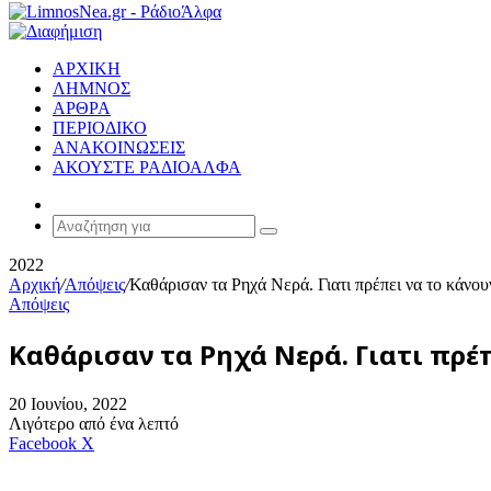
ΑΡΧΙΚΗ
ΛΗΜΝΟΣ
ΑΡΘΡΑ
ΠΕΡΙΟΔΙΚΟ
ΑΝΑΚΟΙΝΩΣΕΙΣ
ΑΚΟΥΣΤΕ ΡΑΔΙΟΑΛΦΑ
Random
Article
Αναζήτηση
για
2022
Αρχική
/
Απόψεις
/
Καθάρισαν τα Ρηχά Νερά. Γιατι πρέπει να το κάνουν
Απόψεις
Καθάρισαν τα Ρηχά Νερά. Γιατι πρέπ
20 Ιουνίου, 2022
Λιγότερο από ένα λεπτό
Messenger
Messenger
WhatsApp
Viber
Κοινοποίηση
Facebook
X
μέσω
E-