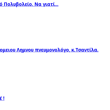
 Πολυβολείο. Να γιατί...
ομειου Λημνου πνευμονολόγο, κ.Τσαντίλα.
 !