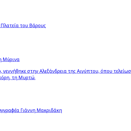
 Πλατεία του Βάρους
η Μύρινα
 γεννήθηκε στην Αλεξάνδρεια της Αιγύπτου, όπου τελείω
κόρη, τη Μυρτώ.
υγγραφέα Γιάννη Μακριδάκη