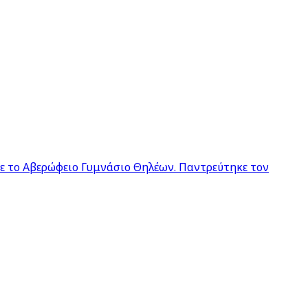
σε το Αβερώφειο Γυμνάσιο Θηλέων. Παντρεύτηκε τον