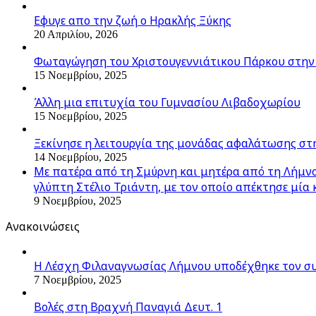
Εφυγε απο την ζωή o Ηρακλής Ξύκης
20 Απριλίου, 2026
Φωταγώγηση του Χριστουγεννιάτικου Πάρκου στην
15 Νοεμβρίου, 2025
Άλλη μια επιτυχία του Γυμνασίου Λιβαδοχωρίου
15 Νοεμβρίου, 2025
Ξεκίνησε η λειτουργία της μονάδας αφαλάτωσης στ
14 Νοεμβρίου, 2025
Με πατέρα από τη Σμύρνη και μητέρα από τη Λήμνο,
γλύπτη Στέλιο Τριάντη, με τον οποίο απέκτησε μία 
9 Νοεμβρίου, 2025
Ανακοινώσεις
Η Λέσχη Φιλαναγνωσίας Λήμνου υποδέχθηκε τον σ
7 Νοεμβρίου, 2025
Βολές στη Βραχνή Παναγιά Δευτ. 1