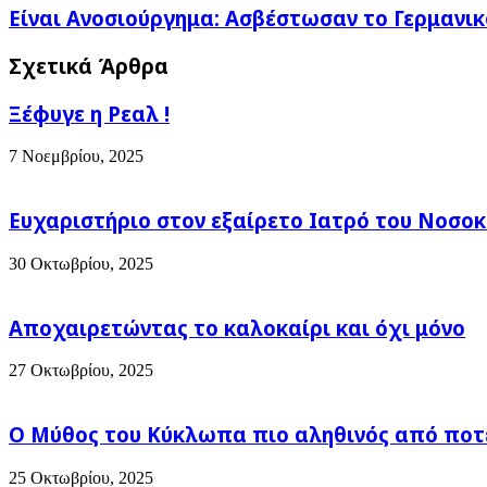
Επιδείνωσης
Είναι
Είναι Ανοσιούργημα: Ασβέστωσαν το Γερμανικό
του
Ανοσιούργημα:
Καιρού.
Ασβέστωσαν
Σχετικά Άρθρα
Τι
το
αναμενεται
Γερμανικό
για
Ξέφυγε η Ρεαλ !
Πολυβολείο.
τη
Να
ΛΗΜΝΟ
γιατί...
7 Νοεμβρίου, 2025
Ευχαριστήριο στον εξαίρετο Ιατρό του Νοσοκ
30 Οκτωβρίου, 2025
Αποχαιρετώντας το καλοκαίρι και όχι μόνο
27 Οκτωβρίου, 2025
Ο Μύθος του Κύκλωπα πιο αληθινός από ποτέ
25 Οκτωβρίου, 2025