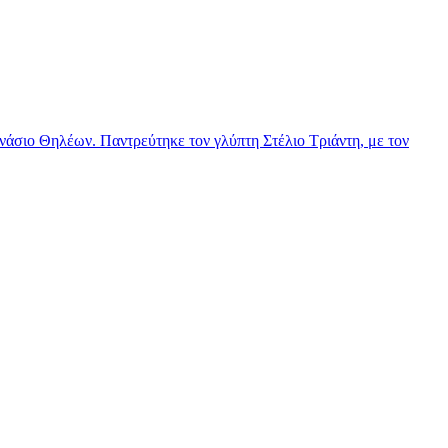
νάσιο Θηλέων. Παντρεύτηκε τον γλύπτη Στέλιο Τριάντη, με τον