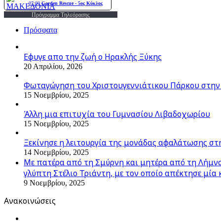
Πρόγραμμα Τηλεόρασης
Πρόσφατα
Εφυγε απο την ζωή o Ηρακλής Ξύκης
20 Απριλίου, 2026
Φωταγώγηση του Χριστουγεννιάτικου Πάρκου στην
15 Νοεμβρίου, 2025
Άλλη μια επιτυχία του Γυμνασίου Λιβαδοχωρίου
15 Νοεμβρίου, 2025
Ξεκίνησε η λειτουργία της μονάδας αφαλάτωσης στ
14 Νοεμβρίου, 2025
Με πατέρα από τη Σμύρνη και μητέρα από τη Λήμνο,
γλύπτη Στέλιο Τριάντη, με τον οποίο απέκτησε μία 
9 Νοεμβρίου, 2025
Ανακοινώσεις