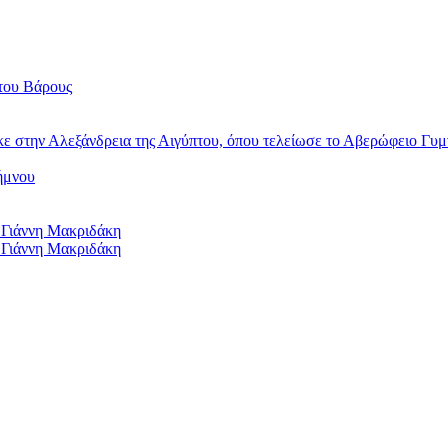
του Βάρους
κε στην Αλεξάνδρεια της Αιγύπτου, όπου τελείωσε το Αβερώφειο Γυμ
ήμνου
 Γιάννη Μακριδάκη
 Γιάννη Μακριδάκη