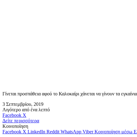
Γίνεται προσπάθεια αφού το Καλοκαίρι χάνεται να γίνουν τα εγκαίνι
3 Σεπτεμβρίου, 2019
Λιγότερο από ένα λεπτό
Messenger
Messenger
WhatsApp
Viber
Κοινοποίηση
Facebook
X
μέσω
Δείτε περισσότερα
E-
Κοινοποίηση
mail
Facebook
X
LinkedIn
Reddit
WhatsApp
Viber
Κοινοποίηση μέσω E