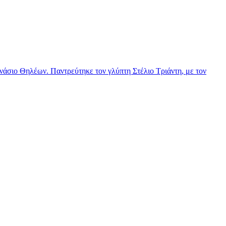
νάσιο Θηλέων. Παντρεύτηκε τον γλύπτη Στέλιο Τριάντη, με τον