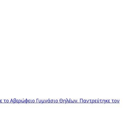
σε το Αβερώφειο Γυμνάσιο Θηλέων. Παντρεύτηκε τον