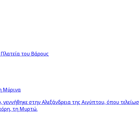
 Πλατεία του Βάρους
η Μύρινα
 γεννήθηκε στην Αλεξάνδρεια της Αιγύπτου, όπου τελείω
κόρη, τη Μυρτώ.