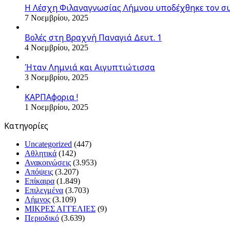
Η Λέσχη Φιλαναγνωσίας Λήμνου υποδέχθηκε τον σ
7 Νοεμβρίου, 2025
Βολές στη Βραχνή Παναγιά Δευτ. 1
4 Νοεμβρίου, 2025
Ήταν Λημνιά και Αιγυπτιώτισσα
3 Νοεμβρίου, 2025
ΚΑΡΠΑφορια !
1 Νοεμβρίου, 2025
Kατηγορίες
Uncategorized
(447)
Αθλητικά
(142)
Ανακοινώσεις
(3.953)
Απόψεις
(3.207)
Επίκαιρα
(1.849)
Επιλεγμένα
(3.703)
Λήμνος
(3.109)
ΜΙΚΡΕΣ ΑΓΓΕΛΙΕΣ
(9)
Περιοδικό
(3.639)