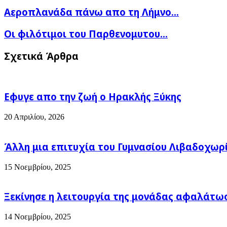
Αεροπλανάδα
Αεροπλανάδα πάνω απο τη Λήμνο...
πάνω
απο
Οι
Οι φιλότιμοι του Παρθενομυτου...
τη
φιλότιμοι
Λήμνο...
του
Σχετικά Άρθρα
Παρθενομυτου...
Εφυγε απο την ζωή o Ηρακλής Ξύκης
20 Απριλίου, 2026
Άλλη μια επιτυχία του Γυμνασίου Λιβαδοχωρ
15 Νοεμβρίου, 2025
Ξεκίνησε η λειτουργία της μονάδας αφαλάτω
14 Νοεμβρίου, 2025