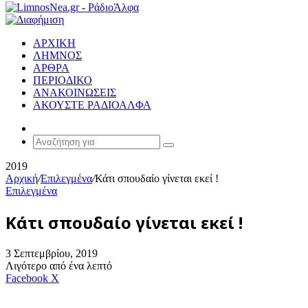
ΑΡΧΙΚΗ
ΛΗΜΝΟΣ
ΑΡΘΡΑ
ΠΕΡΙΟΔΙΚΟ
ΑΝΑΚΟΙΝΩΣΕΙΣ
ΑΚΟΥΣΤΕ ΡΑΔΙΟΑΛΦΑ
Random
Article
Αναζήτηση
για
2019
Αρχική
/
Επιλεγμένα
/
Κάτι σπουδαίο γίνεται εκεί !
Επιλεγμένα
Κάτι σπουδαίο γίνεται εκεί !
3 Σεπτεμβρίου, 2019
Λιγότερο από ένα λεπτό
Messenger
Messenger
WhatsApp
Viber
Κοινοποίηση
Facebook
X
μέσω
E-