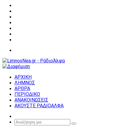
Facebook
X
YouTube
Instagram
Σύνδεση
Random
Article
Sidebar
Μενού
ΑΡΧΙΚΗ
ΛΗΜΝΟΣ
ΑΡΘΡΑ
ΠΕΡΙΟΔΙΚΟ
ΑΝΑΚΟΙΝΩΣΕΙΣ
ΑΚΟΥΣΤΕ ΡΑΔΙΟΑΛΦΑ
Random
Article
Αναζήτηση
για