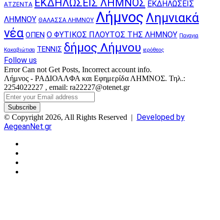
ΕΚΔΗΛΩΣΕΙΣ ΛΗΜΝΟΣ
ΕΚΔΗΛΩΣΕΙΣ
ΑΤΖΕΝΤΑ
Λήμνος
Λημνιακά
ΛΗΜΝΟΥ
ΘΑΛΑΣΣΑ ΛΗΜΝΟΥ
νέα
Ο ΦΥΤΙΚΟΣ ΠΛΟΥΤΟΣ ΤΗΣ ΛΗΜΝΟΥ
ΟΠΕΝ
Παναγια
δήμος Λήμνου
ΤΕΝΝΙΣ
Κακαβιώτισα
ιερόθεος
Follow us
Error Can not Get Posts, Incorrect account info.
Λήμνος - ΡΑΔΙΟΑΛΦΑ και Εφημερίδα ΛΗΜΝΟΣ. Τηλ.:
2254022227 , email: ra22227@otenet.gr
Enter
your
Email
Developed by
© Copyright 2026, All Rights Reserved |
address
AegeanNet.gr
Facebook
X
YouTube
Instagram
Facebook
X
Back
to
top
button