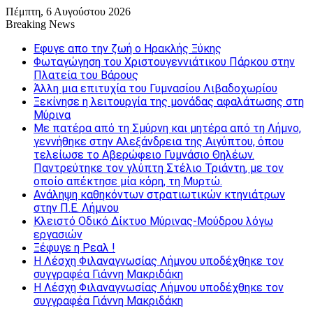
Πέμπτη, 6 Αυγούστου 2026
Breaking News
Εφυγε απο την ζωή o Ηρακλής Ξύκης
Φωταγώγηση του Χριστουγεννιάτικου Πάρκου στην
Πλατεία του Βάρους
Άλλη μια επιτυχία του Γυμνασίου Λιβαδοχωρίου
Ξεκίνησε η λειτουργία της μονάδας αφαλάτωσης στη
Μύρινα
Με πατέρα από τη Σμύρνη και μητέρα από τη Λήμνο,
γεννήθηκε στην Αλεξάνδρεια της Αιγύπτου, όπου
τελείωσε το Αβερώφειο Γυμνάσιο Θηλέων.
Παντρεύτηκε τον γλύπτη Στέλιο Τριάντη, με τον
οποίο απέκτησε μία κόρη, τη Μυρτώ.
Ανάληψη καθηκόντων στρατιωτικών κτηνιάτρων
στην Π.Ε. Λήμνου
Κλειστό Οδικό Δίκτυο Μύρινας-Μούδρου λόγω
εργασιών
Ξέφυγε η Ρεαλ !
Η Λέσχη Φιλαναγνωσίας Λήμνου υποδέχθηκε τον
συγγραφέα Γιάννη Μακριδάκη
Η Λέσχη Φιλαναγνωσίας Λήμνου υποδέχθηκε τον
συγγραφέα Γιάννη Μακριδάκη