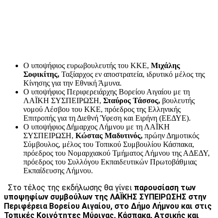
Ο υποψήφιος ευρωβουλευτής του ΚΚΕ,
Μιχάλης
Σοφικίτης
,
Ταξίαρχος εν αποστρατεία, ιδρυτικό μέλος της
Κίνησης για την Εθνική Άμυνα.
Ο υποψήφιος Περιφερειάρχης Βορείου Αιγαίου με τη
ΛΑΪΚΗ ΣΥΣΠΕΙΡΩΣΗ,
Σταύρος Τάσσος
,
βουλευτής
νομού Λέσβου του ΚΚΕ, πρόεδρος της Ελληνικής
Επιτροπής για τη Διεθνή Ύφεση και Ειρήνη (ΕΕΔΥΕ).
Ο υποψήφιος Δήμαρχος Λήμνου με τη ΛΑΪΚΗ
ΣΥΣΠΕΙΡΩΣΗ,
Κώστας Μαδυτινός
,
πρώην Δημοτικός
Σύμβουλος, μέλος του Τοπικού Συμβουλίου Κάσπακα,
πρόεδρος του Νομαρχιακού Τμήματος Λήμνου της ΑΔΕΔΥ,
πρόεδρος του Συλλόγου Εκπαιδευτικών Πρωτοβάθμιας
Εκπαίδευσης Λήμνου.
Στο τέλος της εκδήλωσης θα γίνει
παρουσίαση των
υποψηφίων συμβούλων της ΛΑΪΚΗΣ ΣΥΠΕΙΡΩΣΗΣ
στην
Περιφέρεια Βορείου Αιγαίου, στο Δήμο Λήμνου και στις
Τοπικές Κοινότητες Μύρινας, Κάσπακα, Ατσικής και