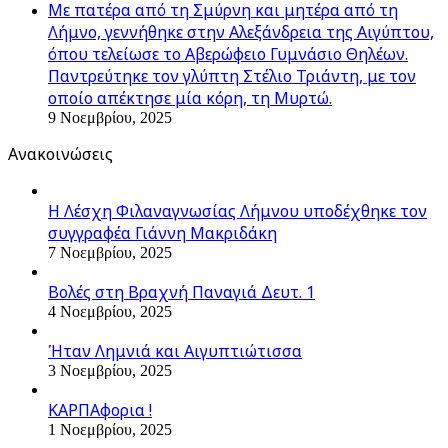
Με πατέρα από τη Σμύρνη και μητέρα από τη
Λήμνο, γεννήθηκε στην Αλεξάνδρεια της Αιγύπτου,
όπου τελείωσε το Αβερώφειο Γυμνάσιο Θηλέων.
Παντρεύτηκε τον γλύπτη Στέλιο Τριάντη, με τον
οποίο απέκτησε μία κόρη, τη Μυρτώ.
9 Νοεμβρίου, 2025
Ανακοινώσεις
Η Λέσχη Φιλαναγνωσίας Λήμνου υποδέχθηκε τον
συγγραφέα Γιάννη Μακριδάκη
7 Νοεμβρίου, 2025
Βολές στη Βραχνή Παναγιά Δευτ. 1
4 Νοεμβρίου, 2025
Ήταν Λημνιά και Αιγυπτιώτισσα
3 Νοεμβρίου, 2025
ΚΑΡΠΑφορια !
1 Νοεμβρίου, 2025