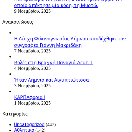
οποίο απέκτησε μία κόρη, τη Μυρτώ.
9 Νοεμβρίου, 2025
Ανακοινώσεις
Η Λέσχη Φιλαναγνωσίας Λήμνου υποδέχθηκε τον
συγγραφέα Γιάννη Μακριδάκη
7 Νοεμβρίου, 2025
Βολές στη Βραχνή Παναγιά Δευτ. 1
4 Νοεμβρίου, 2025
Ήταν Λημνιά και Αιγυπτιώτισσα
3 Νοεμβρίου, 2025
ΚΑΡΠΑφορια !
1 Νοεμβρίου, 2025
Kατηγορίες
Uncategorized
(447)
Αθλητικά
(142)