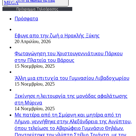
Πρόγραμμα Τηλεόρασης
Πρόσφατα
Εφυγε απο την ζωή o Ηρακλής Ξύκης
20 Απριλίου, 2026
Φωταγώγηση του Χριστουγεννιάτικου Πάρκου
στην Πλατεία του Βάρους
15 Νοεμβρίου, 2025
Άλλη μια επιτυχία του Γυμνασίου Λιβαδοχωρίου
15 Νοεμβρίου, 2025
Ξεκίνησε η λειτουργία της μονάδας αφαλάτωσης
στη Μύρινα
14 Νοεμβρίου, 2025
Με πατέρα από τη Σμύρνη και μητέρα από τη
Λήμνο, γεννήθηκε στην Αλεξάνδρεια της Αιγύπτου,
όπου τελείωσε το Αβερώφειο Γυμνάσιο Θηλέων.
Παντρεύτηκε τον γλύπτη Στέλιο Τριάντη, με τον