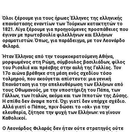
Όλοι ξέρουμε για τους ήρωες Έλληνες της ελληνικής
επανάστασης εναντίων των Τούρκων κατακτητών το
1821. Λίγα ξέρουμε για προηγούμενες προσπάθειες που
έγιναν με πρωτοβουλία φιλελλήνων και Ελλήνων
οραματιστών. Όπως, για παράδειγμα, με τον Λεονάρδο
Φιλαρά.
Ήταν Έλληνας από την τουρκοκρατούμενη Αθήνα,
μορφωμένος στη Ρώμη, σύμβουλος βασιλιάδων, φίλος
του Ρισελιέ και πρέσβης στην αυλή της Γαλλίας. Τον
17ο αιώνα βρέθηκε στη μέση ενός σχεδίου τόσο
τολμηρού, που ακούγεται απίστευτο: μια γενική
Επανάσταση για την απελευθέρωση των Ελλήνων από
τους Οθωμανούς, με την υποστήριξη του Πάπα, των
Γάλλων, των Ιταλών, ακόμα και των Ιπποτών της Δύσης.
Η σπίθα δεν άναψε ποτέ. Όχι γιατί δεν υπήρχε σχέδιο.
Αλλά γιατί ο Πάπας, πριν δώσει το «ok» για την
ελευθερία, ζήτησε την ψυχή των Ελλήνων: να γίνουν
Καθολικοί.
Ο Λεονάρδος Φιλαράς δεν ήταν ούτε στρατηγός ούτε