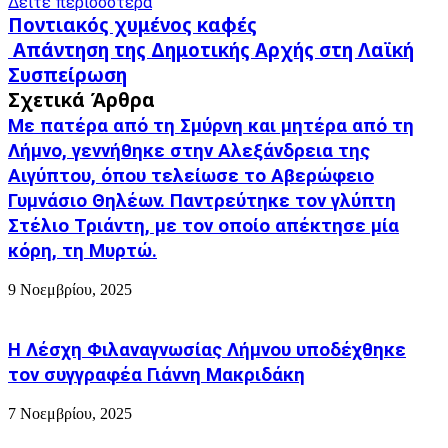
Δείτε περισσότερα
Ποντιακός
Ποντιακός χυμένος καφές
χυμένος
Απάντηση
Απάντηση της Δημοτικής Αρχής στη Λαϊκή
καφές
της
Συσπείρωση
Δημοτικής
Σχετικά Άρθρα
Αρχής
στη
Με πατέρα από τη Σμύρνη και μητέρα από τη
Λαϊκή
Λήμνο, γεννήθηκε στην Αλεξάνδρεια της
Συσπείρωση
Αιγύπτου, όπου τελείωσε το Αβερώφειο
Γυμνάσιο Θηλέων. Παντρεύτηκε τον γλύπτη
Στέλιο Τριάντη, με τον οποίο απέκτησε μία
κόρη, τη Μυρτώ.
9 Νοεμβρίου, 2025
Η Λέσχη Φιλαναγνωσίας Λήμνου υποδέχθηκε
τον συγγραφέα Γιάννη Μακριδάκη
7 Νοεμβρίου, 2025