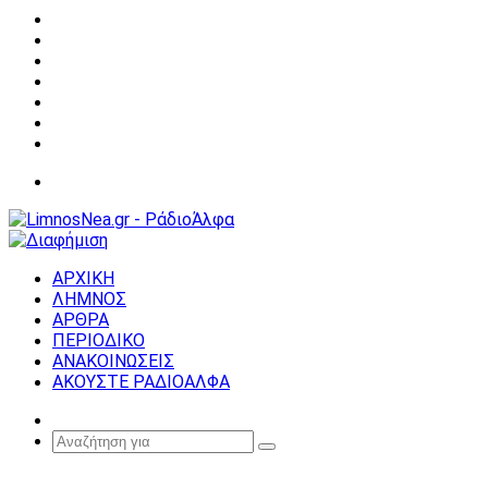
Facebook
X
YouTube
Instagram
Σύνδεση
Random
Article
Sidebar
Μενού
ΑΡΧΙΚΗ
ΛΗΜΝΟΣ
ΑΡΘΡΑ
ΠΕΡΙΟΔΙΚΟ
ΑΝΑΚΟΙΝΩΣΕΙΣ
ΑΚΟΥΣΤΕ ΡΑΔΙΟΑΛΦΑ
Random
Article
Αναζήτηση
για