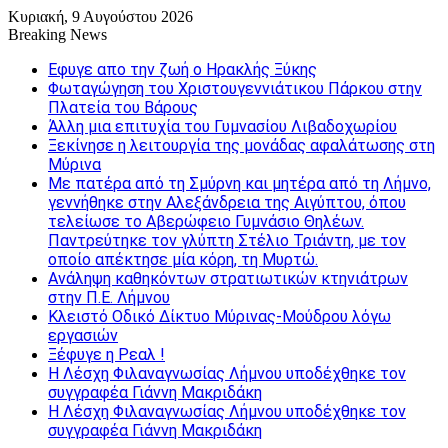
Κυριακή, 9 Αυγούστου 2026
Breaking News
Εφυγε απο την ζωή o Ηρακλής Ξύκης
Φωταγώγηση του Χριστουγεννιάτικου Πάρκου στην
Πλατεία του Βάρους
Άλλη μια επιτυχία του Γυμνασίου Λιβαδοχωρίου
Ξεκίνησε η λειτουργία της μονάδας αφαλάτωσης στη
Μύρινα
Με πατέρα από τη Σμύρνη και μητέρα από τη Λήμνο,
γεννήθηκε στην Αλεξάνδρεια της Αιγύπτου, όπου
τελείωσε το Αβερώφειο Γυμνάσιο Θηλέων.
Παντρεύτηκε τον γλύπτη Στέλιο Τριάντη, με τον
οποίο απέκτησε μία κόρη, τη Μυρτώ.
Ανάληψη καθηκόντων στρατιωτικών κτηνιάτρων
στην Π.Ε. Λήμνου
Κλειστό Οδικό Δίκτυο Μύρινας-Μούδρου λόγω
εργασιών
Ξέφυγε η Ρεαλ !
Η Λέσχη Φιλαναγνωσίας Λήμνου υποδέχθηκε τον
συγγραφέα Γιάννη Μακριδάκη
Η Λέσχη Φιλαναγνωσίας Λήμνου υποδέχθηκε τον
συγγραφέα Γιάννη Μακριδάκη