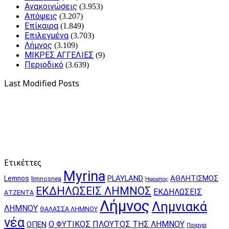
Ανακοινώσεις
(3.953)
Απόψεις
(3.207)
Επίκαιρα
(1.849)
Επιλεγμένα
(3.703)
Λήμνος
(3.109)
ΜΙΚΡΕΣ ΑΓΓΕΛΙΕΣ
(9)
Περιοδικό
(3.639)
Last Modified Posts
Ετικέττες
Myrina
PLAYLAND
ΑΘΛΗΤΙΣΜΟΣ
Lemnos
limnosnea
Ήφαιστος
ΕΚΔΗΛΩΣΕΙΣ ΛΗΜΝΟΣ
ΕΚΔΗΛΩΣΕΙΣ
ΑΤΖΕΝΤΑ
Λήμνος
Λημνιακά
ΛΗΜΝΟΥ
ΘΑΛΑΣΣΑ ΛΗΜΝΟΥ
νέα
Ο ΦΥΤΙΚΟΣ ΠΛΟΥΤΟΣ ΤΗΣ ΛΗΜΝΟΥ
ΟΠΕΝ
Παναγια