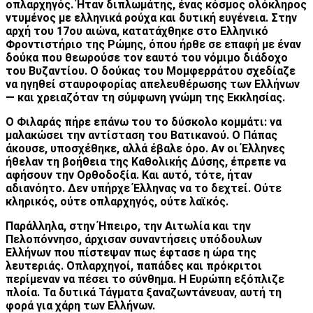
οπλαρχηγός. Ήταν διπλωμάτης, ένας κόσμος ολόκληρος
ντυμένος με ελληνικά ρούχα και δυτική ευγένεια. Στην
αρχή του 17ου αιώνα, κατατάχθηκε στο Ελληνικό
Φροντιστήριο της Ρώμης, όπου ήρθε σε επαφή με έναν
δούκα που θεωρούσε τον εαυτό του νόμιμο διάδοχο
του Βυζαντίου. Ο δούκας του Μομφερράτου σχεδίαζε
να ηγηθεί σταυροφορίας απελευθέρωσης των Ελλήνων
— και χρειαζόταν τη σύμφωνη γνώμη της Εκκλησίας.
Ο Φιλαράς πήρε επάνω του το δύσκολο κομμάτι: να
μαλακώσει την αντίσταση του Βατικανού. Ο Πάπας
άκουσε, υποσχέθηκε, αλλά έβαλε όρο. Αν οι Έλληνες
ήθελαν τη βοήθεια της Καθολικής Δύσης, έπρεπε να
αφήσουν την Ορθοδοξία. Και αυτό, τότε, ήταν
αδιανόητο. Δεν υπήρχε Έλληνας να το δεχτεί. Ούτε
κληρικός, ούτε οπλαρχηγός, ούτε λαϊκός.
Παράλληλα, στην Ήπειρο, την Αιτωλία και την
Πελοπόννησο, άρχισαν συναντήσεις υπόδουλων
Ελλήνων που πίστεψαν πως έφτασε η ώρα της
λευτεριάς. Οπλαρχηγοί, παπάδες και πρόκριτοι
περίμεναν να πέσει το σύνθημα. Η Ευρώπη εξόπλιζε
πλοία. Τα δυτικά Τάγματα ξαναζωντάνευαν, αυτή τη
φορά για χάρη των Ελλήνων.