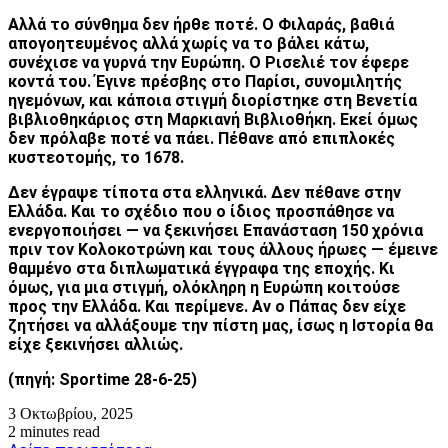
Αλλά το σύνθημα δεν ήρθε ποτέ. Ο Φιλαράς, βαθιά
απογοητευμένος αλλά χωρίς να το βάλει κάτω,
συνέχισε να γυρνά την Ευρώπη. Ο Ρισελιέ τον έφερε
κοντά του. Έγινε πρέσβης στο Παρίσι, συνομιλητής
ηγεμόνων, και κάποια στιγμή διορίστηκε στη Βενετία
βιβλιοθηκάριος στη Μαρκιανή Βιβλιοθήκη. Εκεί όμως
δεν πρόλαβε ποτέ να πάει. Πέθανε από επιπλοκές
κυστεοτομής, το 1678.
Δεν έγραψε τίποτα στα ελληνικά. Δεν πέθανε στην
Ελλάδα. Και το σχέδιο που ο ίδιος προσπάθησε να
ενεργοποιήσει — να ξεκινήσει Επανάσταση 150 χρόνια
πριν τον Κολοκοτρώνη και τους άλλους ήρωες — έμεινε
θαμμένο στα διπλωματικά έγγραφα της εποχής. Κι
όμως, για μια στιγμή, ολόκληρη η Ευρώπη κοιτούσε
προς την Ελλάδα. Και περίμενε. Αν ο Πάπας δεν είχε
ζητήσει να αλλάξουμε την πίστη μας, ίσως η Ιστορία θα
είχε ξεκινήσει αλλιώς.
(πηγή
: Sportime 28-6-25)
3 Οκτωβρίου, 2025
2 minutes read