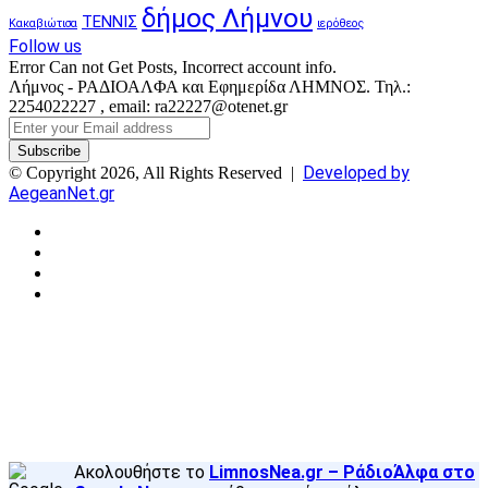
δήμος Λήμνου
ΤΕΝΝΙΣ
Κακαβιώτισα
ιερόθεος
Follow us
Error Can not Get Posts, Incorrect account info.
Λήμνος - ΡΑΔΙΟΑΛΦΑ και Εφημερίδα ΛΗΜΝΟΣ. Τηλ.:
2254022227 , email: ra22227@otenet.gr
Enter
your
Email
Developed by
© Copyright 2026, All Rights Reserved |
address
AegeanNet.gr
Facebook
X
YouTube
Instagram
Facebook
X
Back
to
top
button
Ακολουθήστε το
LimnosNea.gr – ΡάδιοΆλφα στο