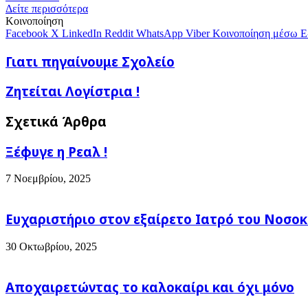
μέσω
Δείτε περισσότερα
E-
Κοινοποίηση
mail
Facebook
X
LinkedIn
Reddit
WhatsApp
Viber
Κοινοποίηση μέσω E
Γιατι
Γιατι πηγαίνουμε Σχολείο
πηγαίνουμε
Σχολείο
Ζητείται
Ζητείται Λογίστρια !
Λογίστρια
!
Σχετικά Άρθρα
Ξέφυγε η Ρεαλ !
7 Νοεμβρίου, 2025
Ευχαριστήριο στον εξαίρετο Ιατρό του Νοσοκ
30 Οκτωβρίου, 2025
Αποχαιρετώντας το καλοκαίρι και όχι μόνο