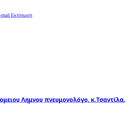
-mail
Εκτύπωση
ομειου Λημνου πνευμονολόγο, κ.Τσαντίλα.