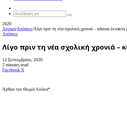
Random
Article
Αναζήτηση
για
2020
Αρχική
/
Απόψεις
/
Λίγο πριν τη νέα σχολική χρονιά – κάποια έκτακτα 
Απόψεις
Λίγο πριν τη νέα σχολική χρονιά – 
12 Σεπτεμβρίου, 2020
2 minutes read
Messenger
Messenger
WhatsApp
Viber
Κοινοποίηση
Facebook
X
μέσω
E-
mail
Άρθρο του Θωμά Λούκα*