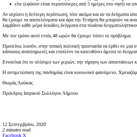
είτε (εφόσον είναι περισσότερες από 5 ημέρες στο νησί) να υ
Αν ισχύσει η δεύτερη περίπτωση, τότε ακόμα και αν τα δείγματα α
θα έχουμε τα αποτελέσματα και άρα την Τετάρτη θα μπορούν να αν
λαμβάνει κάθε μέρα δεκάδες δείγματα στα πλαίσια δειγματοληπτικο
Με τον τρόπο αυτό εντός 48 ωρών θα έχουμε λύσει το πρόβλημα.
Προτείνω λοιπόν, στην τοπική πολιτική προστασία να έρθει σε μια 
κάποιους αναπληρωτές και επιπλέον να κατευθύνει άμεσα το δειγμ
Εννοείται ότι το πλύσιμο των χεριών, την τήρηση των αποστάσεων κ
Η αντιμετώπιση της πανδημίας είναι κοινωνικό φαινόμενο. Χρειαζ
Θωμάς Λούκας
Πρόεδρος Ιατρικού Συλλόγου Λήμνου
12 Σεπτεμβρίου, 2020
2 minutes read
Messenger
Messenger
WhatsApp
Viber
Κοινοποίηση
Facebook
X