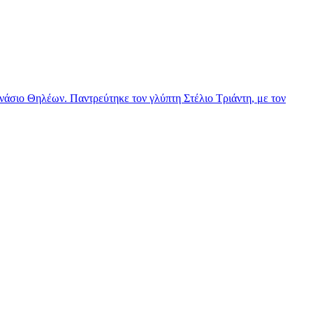
νάσιο Θηλέων. Παντρεύτηκε τον γλύπτη Στέλιο Τριάντη, με τον