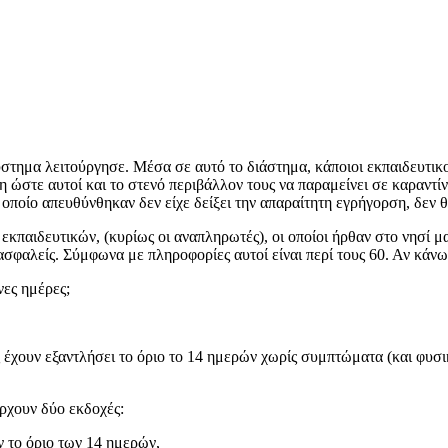
σύστημα λειτούργησε. Μέσα σε αυτό το διάστημα, κάποιοι εκπαιδευτ
 ώστε αυτοί και το στενό περιβάλλον τους να παραμείνει σε καραντίνα.
ον οποίο απευθύνθηκαν δεν είχε δείξει την απαραίτητη εγρήγορση, δεν 
εκπαιδευτικών, (κυρίως οι αναπληρωτές), οι οποίοι ήρθαν στο νησί μ
σφαλείς. Σύμφωνα με πληροφορίες αυτοί είναι περί τους 60. Αν κάνω 
νες ημέρες;
έχουν εξαντλήσει το όριο το 14 ημερών χωρίς συμπτώματα (και φυσικά
ρχουν δύο εκδοχές:
ν το όριο των 14 ημερών,