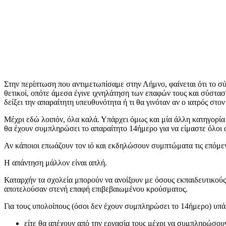
Στην περίπτωση που αντιμετωπίσαμε στην Λήμνο, φαίνεται ότι το 
θετικοί, οπότε άμεσα έγινε ιχνηλάτηση των επαφών τους και σύσταση
δείξει την απαραίτητη υπευθυνότητα ή τι θα γινόταν αν ο ιατρός στ
Μέχρι εδώ λοιπόν, όλα καλά. Υπάρχει όμως και μία άλλη κατηγορία 
θα έχουν συμπληρώσει το απαραίτητο 14ήμερο για να είμαστε όλοι α
Αν κάποιοι επωάζουν τον ιό και εκδηλώσουν συμπτώματα τις επόμε
Η απάντηση μάλλον είναι απλή.
Καταρχήν τα σχολεία μπορούν να ανοίξουν με όσους εκπαιδευτικούς 
αποτελούσαν στενή επαφή επιβεβαιωμένου κρούσματος.
Για τους υπολοίπους (όσοι δεν έχουν συμπληρώσει το 14ήμερο) υπά
είτε θα απέχουν από την εργασία τους μέχρι να συμπληρώσου