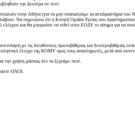
ποβληθούν την Δευτέρα σε τεστ.
ποσταλούν στην Αθήνα (για να μην σπαταλούμε τα αντιδραστήρια του 
αλάβουν. Να σημειώσω ότι η Κινητή Ομάδα Υγείας που δραστηριοποιεί
ύ ελέγχου και θα μπορούσε να τεθεί στον ΕΟΔΥ το αίτημα για να συν
συνεννόηση με τις διευθύνσεις πρωτοβάθμιας και δευτεροβάθμιας εκπ
ατοληπτικό έλεγχο της ΚΟΜΥ προς τους αναπληρωτές, μετά από συνε
αι την χρήση μάσκας δεν τα ξεχνάμε ποτέ.
όμαστε ΟΛΟΙ.