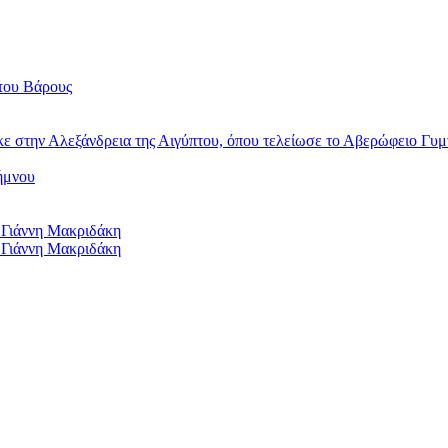
του Βάρους
κε στην Αλεξάνδρεια της Αιγύπτου, όπου τελείωσε το Αβερώφειο Γυμ
ήμνου
 Γιάννη Μακριδάκη
 Γιάννη Μακριδάκη