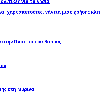
ολιτικές για τα νησιά
λα, χαρτοπετσέτες, γάντια μιας χρήσης κλπ.
 στην Πλατεία του Βάρους
ίου
σης στη Μύρινα