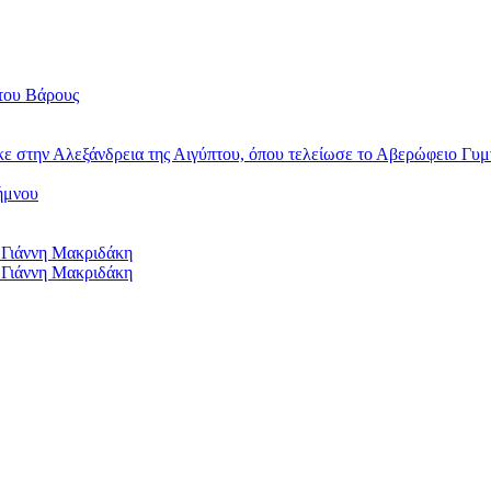
του Βάρους
κε στην Αλεξάνδρεια της Αιγύπτου, όπου τελείωσε το Αβερώφειο Γυμ
ήμνου
 Γιάννη Μακριδάκη
 Γιάννη Μακριδάκη