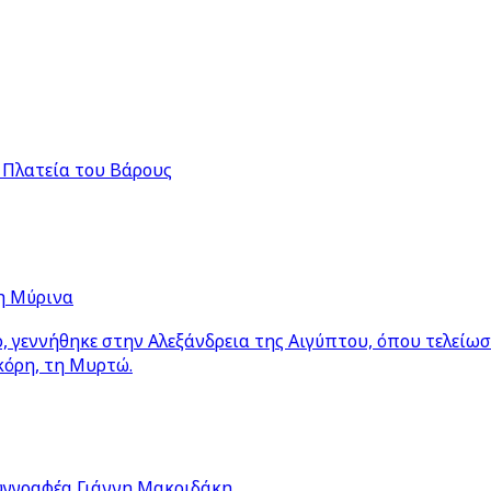
 Πλατεία του Βάρους
η Μύρινα
 γεννήθηκε στην Αλεξάνδρεια της Αιγύπτου, όπου τελείω
κόρη, τη Μυρτώ.
υγγραφέα Γιάννη Μακριδάκη