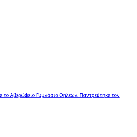
σε το Αβερώφειο Γυμνάσιο Θηλέων. Παντρεύτηκε τον