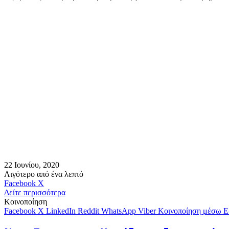
22 Ιουνίου, 2020
Λιγότερο από ένα λεπτό
Messenger
Messenger
WhatsApp
Viber
Κοινοποίηση
Facebook
X
μέσω
Δείτε περισσότερα
E-
Κοινοποίηση
mail
Facebook
X
LinkedIn
Reddit
WhatsApp
Viber
Κοινοποίηση μέσω E