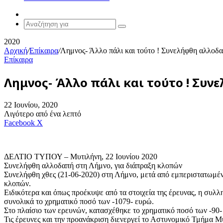
Random
Article
Αναζήτηση
για
2020
Αρχική
/
Επίκαιρα
/
Λημνος- Άλλο πάλι και τούτο ! Συνελήφθη αλλοδα
Επίκαιρα
Λημνος- Άλλο πάλι και τούτο ! Συ
22 Ιουνίου, 2020
Λιγότερο από ένα λεπτό
Messenger
Messenger
WhatsApp
Viber
Κοινοποίηση
Facebook
X
μέσω
E-
mail
ΔΕΛΤΙΟ ΤΥΠΟΥ – Μυτιλήνη, 22 Ιουνίου 2020
Συνελήφθη αλλοδαπή στη Λήμνο, για διάπραξη κλοπών
Συνελήφθη χθες (21-06-2020) στη Λήμνο, μετά από εμπεριστατωμέν
κλοπών.
Ειδικότερα και όπως προέκυψε από τα στοιχεία της έρευνας, η συλ
συνολικά το χρηματικό ποσό των -1079- ευρώ.
Στο πλαίσιο των ερευνών, κατασχέθηκε το χρηματικό ποσό των -90-
Τις έρευνες και την προανάκριση διενεργεί το Αστυνομικό Τμήμα 