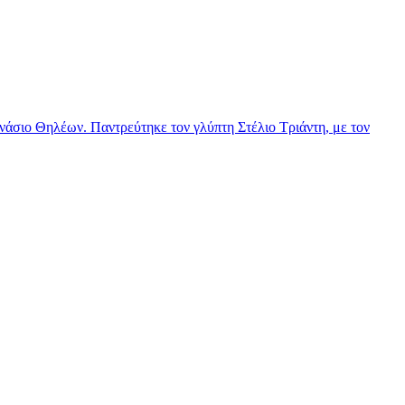
νάσιο Θηλέων. Παντρεύτηκε τον γλύπτη Στέλιο Τριάντη, με τον