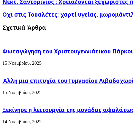
Νεκτ.
Νεκτ. Σαντορινιος : Χρειάζονται ξεχωριστές π
Σαντορινιος
:
Οχι
Οχι στις Τουαλέτες: χαρτί υγείας, μωρομάντι
Χρειάζονται
στις
ξεχωριστές
Τουαλέτες:
Σχετικά Άρθρα
πολιτικές
χαρτί
για
υγείας,
τα
μωρομάντιλα,
νησιά
χαρτοπετσέτες,
Φωταγώγηση του Χριστουγεννιάτικου Πάρκου
γάντια
μιας
χρήσης
15 Νοεμβρίου, 2025
κλπ.
Άλλη μια επιτυχία του Γυμνασίου Λιβαδοχωρ
15 Νοεμβρίου, 2025
Ξεκίνησε η λειτουργία της μονάδας αφαλάτω
14 Νοεμβρίου, 2025