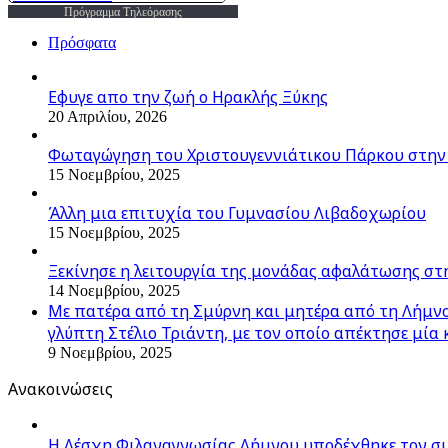
Πρόγραμμα Τηλεόρασης
Πρόσφατα
Εφυγε απο την ζωή o Ηρακλής Ξύκης
20 Απριλίου, 2026
Φωταγώγηση του Χριστουγεννιάτικου Πάρκου στην
15 Νοεμβρίου, 2025
Άλλη μια επιτυχία του Γυμνασίου Λιβαδοχωρίου
15 Νοεμβρίου, 2025
Ξεκίνησε η λειτουργία της μονάδας αφαλάτωσης στ
14 Νοεμβρίου, 2025
Με πατέρα από τη Σμύρνη και μητέρα από τη Λήμνο,
γλύπτη Στέλιο Τριάντη, με τον οποίο απέκτησε μία 
9 Νοεμβρίου, 2025
Ανακοινώσεις
Η Λέσχη Φιλαναγνωσίας Λήμνου υποδέχθηκε τον σ