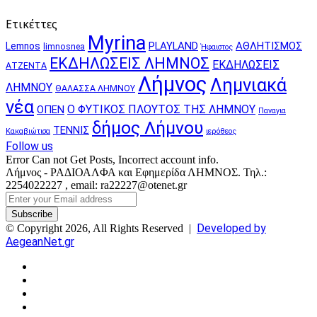
Ετικέττες
Myrina
PLAYLAND
ΑΘΛΗΤΙΣΜΟΣ
Lemnos
limnosnea
Ήφαιστος
ΕΚΔΗΛΩΣΕΙΣ ΛΗΜΝΟΣ
ΕΚΔΗΛΩΣΕΙΣ
ΑΤΖΕΝΤΑ
Λήμνος
Λημνιακά
ΛΗΜΝΟΥ
ΘΑΛΑΣΣΑ ΛΗΜΝΟΥ
νέα
Ο ΦΥΤΙΚΟΣ ΠΛΟΥΤΟΣ ΤΗΣ ΛΗΜΝΟΥ
ΟΠΕΝ
Παναγια
δήμος Λήμνου
ΤΕΝΝΙΣ
Κακαβιώτισα
ιερόθεος
Follow us
Error Can not Get Posts, Incorrect account info.
Λήμνος - ΡΑΔΙΟΑΛΦΑ και Εφημερίδα ΛΗΜΝΟΣ. Τηλ.:
2254022227 , email: ra22227@otenet.gr
Enter
your
Email
Developed by
© Copyright 2026, All Rights Reserved |
address
AegeanNet.gr
Facebook
X
YouTube
Instagram