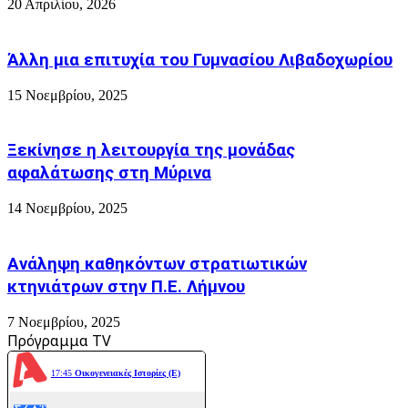
Δ.
20 Απριλίου, 2026
Η
Μαρινακη
Κηδεία
το
Άλλη μια επιτυχία του Γυμνασίου Λιβαδοχωρίου
απόγευμα
με
15 Νοεμβρίου, 2025
το
ηλιοβασίλεμα!
Ξεκίνησε η λειτουργία της μονάδας
αφαλάτωσης στη Μύρινα
14 Νοεμβρίου, 2025
Ανάληψη καθηκόντων στρατιωτικών
κτηνιάτρων στην Π.Ε. Λήμνου
7 Νοεμβρίου, 2025
Πρόγραμμα TV