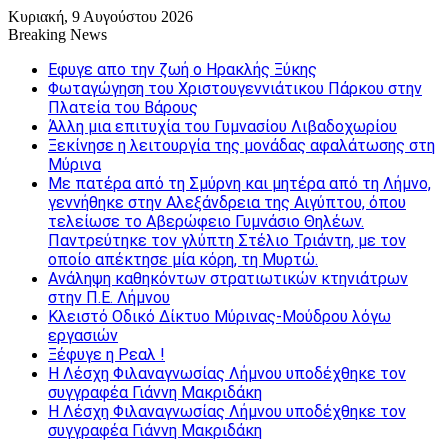
Κυριακή, 9 Αυγούστου 2026
Breaking News
Εφυγε απο την ζωή o Ηρακλής Ξύκης
Φωταγώγηση του Χριστουγεννιάτικου Πάρκου στην
Πλατεία του Βάρους
Άλλη μια επιτυχία του Γυμνασίου Λιβαδοχωρίου
Ξεκίνησε η λειτουργία της μονάδας αφαλάτωσης στη
Μύρινα
Με πατέρα από τη Σμύρνη και μητέρα από τη Λήμνο,
γεννήθηκε στην Αλεξάνδρεια της Αιγύπτου, όπου
τελείωσε το Αβερώφειο Γυμνάσιο Θηλέων.
Παντρεύτηκε τον γλύπτη Στέλιο Τριάντη, με τον
οποίο απέκτησε μία κόρη, τη Μυρτώ.
Ανάληψη καθηκόντων στρατιωτικών κτηνιάτρων
στην Π.Ε. Λήμνου
Κλειστό Οδικό Δίκτυο Μύρινας-Μούδρου λόγω
εργασιών
Ξέφυγε η Ρεαλ !
Η Λέσχη Φιλαναγνωσίας Λήμνου υποδέχθηκε τον
συγγραφέα Γιάννη Μακριδάκη
Η Λέσχη Φιλαναγνωσίας Λήμνου υποδέχθηκε τον
συγγραφέα Γιάννη Μακριδάκη