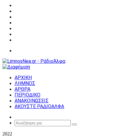
Facebook
X
YouTube
Instagram
Σύνδεση
Random
Article
Sidebar
Μενού
ΑΡΧΙΚΗ
ΛΗΜΝΟΣ
ΑΡΘΡΑ
ΠΕΡΙΟΔΙΚΟ
ΑΝΑΚΟΙΝΩΣΕΙΣ
ΑΚΟΥΣΤΕ ΡΑΔΙΟΑΛΦΑ
Random
Article
Αναζήτηση
για
2022