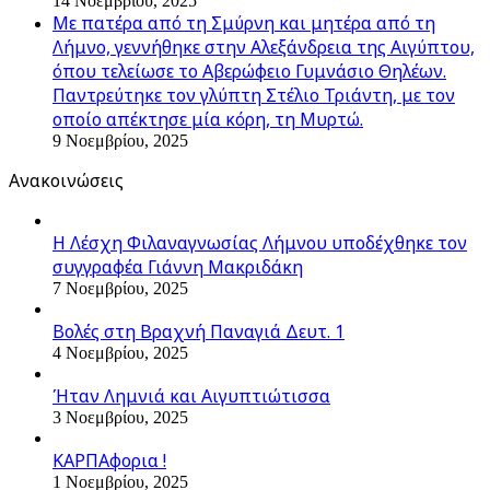
14 Νοεμβρίου, 2025
Με πατέρα από τη Σμύρνη και μητέρα από τη
Λήμνο, γεννήθηκε στην Αλεξάνδρεια της Αιγύπτου,
όπου τελείωσε το Αβερώφειο Γυμνάσιο Θηλέων.
Παντρεύτηκε τον γλύπτη Στέλιο Τριάντη, με τον
οποίο απέκτησε μία κόρη, τη Μυρτώ.
9 Νοεμβρίου, 2025
Ανακοινώσεις
Η Λέσχη Φιλαναγνωσίας Λήμνου υποδέχθηκε τον
συγγραφέα Γιάννη Μακριδάκη
7 Νοεμβρίου, 2025
Βολές στη Βραχνή Παναγιά Δευτ. 1
4 Νοεμβρίου, 2025
Ήταν Λημνιά και Αιγυπτιώτισσα
3 Νοεμβρίου, 2025
ΚΑΡΠΑφορια !
1 Νοεμβρίου, 2025