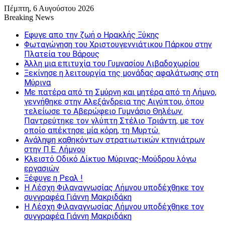
Πέμπτη, 6 Αυγούστου 2026
Breaking News
Εφυγε απο την ζωή o Ηρακλής Ξύκης
Φωταγώγηση του Χριστουγεννιάτικου Πάρκου στην
Πλατεία του Βάρους
Άλλη μια επιτυχία του Γυμνασίου Λιβαδοχωρίου
Ξεκίνησε η λειτουργία της μονάδας αφαλάτωσης στη
Μύρινα
Με πατέρα από τη Σμύρνη και μητέρα από τη Λήμνο,
γεννήθηκε στην Αλεξάνδρεια της Αιγύπτου, όπου
τελείωσε το Αβερώφειο Γυμνάσιο Θηλέων.
Παντρεύτηκε τον γλύπτη Στέλιο Τριάντη, με τον
οποίο απέκτησε μία κόρη, τη Μυρτώ.
Ανάληψη καθηκόντων στρατιωτικών κτηνιάτρων
στην Π.Ε. Λήμνου
Κλειστό Οδικό Δίκτυο Μύρινας-Μούδρου λόγω
εργασιών
Ξέφυγε η Ρεαλ !
Η Λέσχη Φιλαναγνωσίας Λήμνου υποδέχθηκε τον
συγγραφέα Γιάννη Μακριδάκη
Η Λέσχη Φιλαναγνωσίας Λήμνου υποδέχθηκε τον
συγγραφέα Γιάννη Μακριδάκη