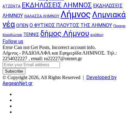
ΕΚΔΗΛΩΣΕΙΣ ΛΗΜΝΟΣ
ΕΚΔΗΛΩΣΕΙΣ
ΑΤΖΕΝΤΑ
Λήμνος
Λημνιακά
ΛΗΜΝΟΥ
ΘΑΛΑΣΣΑ ΛΗΜΝΟΥ
νέα
Ο ΦΥΤΙΚΟΣ ΠΛΟΥΤΟΣ ΤΗΣ ΛΗΜΝΟΥ
ΟΠΕΝ
Παναγια
δήμος Λήμνου
ΤΕΝΝΙΣ
Κακαβιώτισα
ιερόθεος
Follow us
Error Can not Get Posts, Incorrect account info.
Λήμνος - ΡΑΔΙΟΑΛΦΑ και Εφημερίδα ΛΗΜΝΟΣ. Τηλ.:
2254022227 , email: ra22227@otenet.gr
Enter
your
Email
Developed by
© Copyright 2026, All Rights Reserved |
address
AegeanNet.gr
Facebook
X
YouTube
Instagram
Facebook
X
Back
to
top