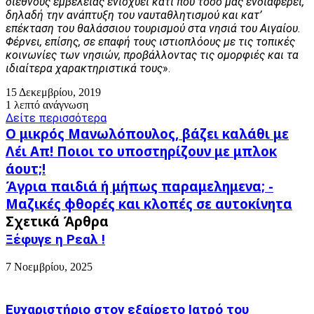
διεθνούς εμβέλειας ενισχύει κάτι που τόσο μας ενδιαφέρει,
δηλαδή την ανάπτυξη του ναυταθλητισμού και κατ’
επέκταση του θαλάσσιου τουρισμού στα νησιά του Αιγαίου.
Φέρνει, επίσης, σε επαφή τους ιστιοπλόους με τις τοπικές
κοινωνίες των νησιών, προβάλλοντας τις ομορφιές και τα
ιδιαίτερα χαρακτηριστικά τους
».
15 Δεκεμβρίου, 2019
1 λεπτό ανάγνωση
Δείτε περισσότερα
Ο
Ο μικρός Μανωλόπουλος, βάζει καλάθι με
μικρός
Λέι Απ! Ποιοι το υποστηρίζουν με μπλοκ
Μανωλόπουλος,
άουτ;!
βάζει
Άγρια
καλάθι
Άγρια παιδιά ή μήπως παραμελημενα; -
παιδιά
με
Μαζικές φθορές και κλοπές σε αυτοκίνητα
ή
Λέι
Σχετικά Άρθρα
μήπως
Απ!
παραμελημενα;
Ποιοι
Ξέφυγε η Ρεαλ !
-
το
Μαζικές
υποστηρίζουν
7 Νοεμβρίου, 2025
φθορές
με
και
μπλοκ
κλοπές
άουτ;!
Ευχαριστήριο στον εξαίρετο Ιατρό του