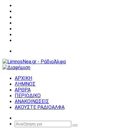
Facebook
X
YouTube
Instagram
Σύνδεση
Random
Article
Sidebar
Μενού
ΑΡΧΙΚΗ
ΛΗΜΝΟΣ
ΑΡΘΡΑ
ΠΕΡΙΟΔΙΚΟ
ΑΝΑΚΟΙΝΩΣΕΙΣ
ΑΚΟΥΣΤΕ ΡΑΔΙΟΑΛΦΑ
Random
Article
Αναζήτηση
για