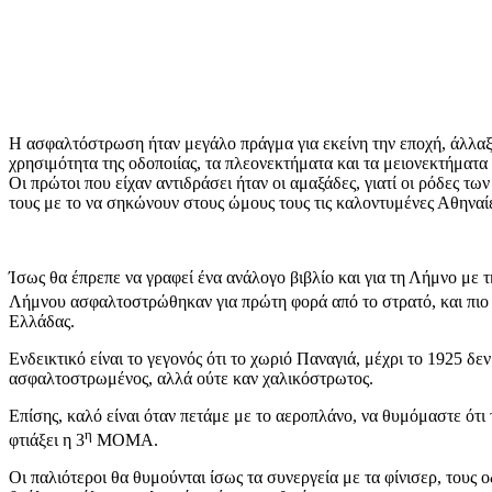
Η ασφαλτόστρωση ήταν μεγάλο πράγμα για εκείνη την εποχή, άλλαξ
χρησιμότητα της οδοποιίας, τα πλεονεκτήματα και τα μειονεκτήματ
Οι πρώτοι που είχαν αντιδράσει ήταν οι αμαξάδες, γιατί οι ρόδες 
τους με το να σηκώνουν στους ώμους τους τις καλοντυμένες Αθηναίε
Ίσως θα έπρεπε να γραφεί ένα ανάλογο βιβλίο και για τη Λήμνο με
Λήμνου ασφαλτοστρώθηκαν για πρώτη φορά από το στρατό, και πιο 
Ελλάδας.
Ενδεικτικό είναι το γεγονός ότι το χωριό Παναγιά, μέχρι το 1925 δε
ασφαλτοστρωμένος, αλλά ούτε καν χαλικόστρωτος.
Επίσης, καλό είναι όταν πετάμε με το αεροπλάνο, να θυμόμαστε ότ
η
φτιάξει η 3
ΜΟΜΑ.
Οι παλιότεροι θα θυμούνται ίσως τα συνεργεία με τα φίνισερ, τους