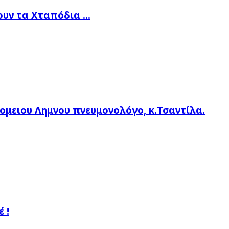
υν τα Χταπόδια ...
ομειου Λημνου πνευμονολόγο, κ.Τσαντίλα.
 !