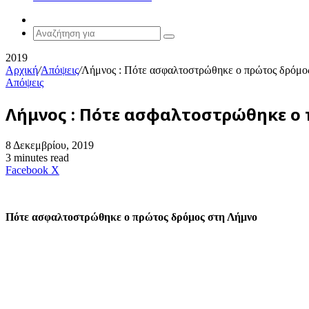
Random
Article
Αναζήτηση
για
2019
Αρχική
/
Απόψεις
/
Λήμνος : Πότε ασφαλτοστρώθηκε ο πρώτος δρόμος
Απόψεις
Λήμνος : Πότε ασφαλτοστρώθηκε ο 
8 Δεκεμβρίου, 2019
3 minutes read
Messenger
Messenger
WhatsApp
Viber
Κοινοποίηση
Facebook
X
μέσω
E-
mail
Πότε ασφαλτοστρώθηκε ο πρώτος δρόμος στη Λήμνο