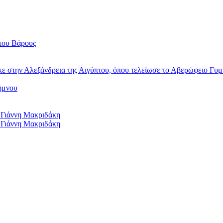
του Βάρους
κε στην Αλεξάνδρεια της Αιγύπτου, όπου τελείωσε το Αβερώφειο Γυμ
ήμνου
 Γιάννη Μακριδάκη
 Γιάννη Μακριδάκη