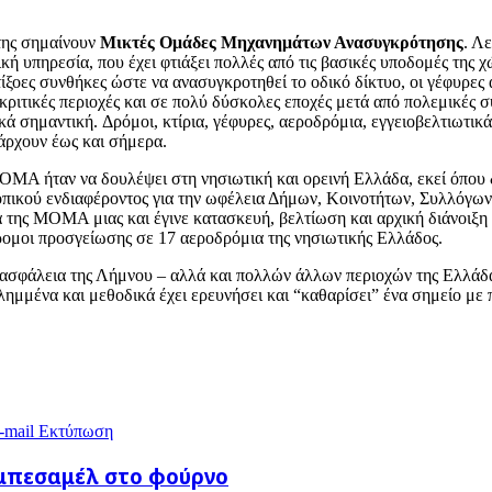
της σημαίνουν
Μικτές Ομάδες Μηχανημάτων Ανασυγκρότησης
. Λ
ή υπηρεσία, που έχει φτιάξει πολλές από τις βασικές υποδομές της χ
ξοες συνθήκες ώστε να ανασυγκροτηθεί το οδικό δίκτυο, οι γέφυρες 
κριτικές περιοχές και σε πολύ δύσκολες εποχές μετά από πολεμικές συ
σημαντική. Δρόμοι, κτίρια, γέφυρες, αεροδρόμια, εγγειοβελτιωτικά μ
άρχουν έως και σήμερα.
 ΜΟΜΑ ήταν να δουλέψει στη νησιωτική και ορεινή Ελλάδα, εκεί όπου
πικού ενδιαφέροντος για την ωφέλεια Δήμων, Κοινοτήτων, Συλλόγων κ
α της ΜΟΜΑ μιας και έγινε κατασκευή, βελτίωση και αρχική διάνοιξη
ομοι προσγείωσης σε 17 αεροδρόμια της νησιωτικής Ελλάδος.
ασφάλεια της Λήμνου – αλλά και πολλών άλλων περιοχών της Ελλάδας
ημμένα και μεθοδικά έχει ερευνήσει και “καθαρίσει” ένα σημείο με 
-mail
Εκτύπωση
 μπεσαμέλ στο φούρνο