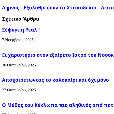
ΦΑΜΕ
Λήμνος
Λήμνος - Εξολοθρεύουν τα Χταποδέλια - Λείπο
ΣΗΜΕΡΑ
-
-
Εξολοθρεύουν
Σχετικά Άρθρα
κανελόνια
τα
με
Χταποδέλια
κιμά
Ξέφυγε η Ρεαλ !
-
και
Λείπουν
μπεσαμέλ
τα
7 Νοεμβρίου, 2025
στο
Χταπόδια
φούρνο
...
Ευχαριστήριο στον εξαίρετο Ιατρό του Νοσοκ
30 Οκτωβρίου, 2025
Αποχαιρετώντας το καλοκαίρι και όχι μόνο
27 Οκτωβρίου, 2025
Ο Μύθος του Κύκλωπα πιο αληθινός από ποτέ