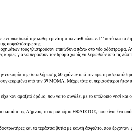
ε εντυπωσιακά την καθημερινότητα των ανθρώπων. Γι’ αυτό και τα δ
α της ασφαλτόστρωσης.
των οχημάτων τους γλιστρούσαν επικίνδυνα πάνω στο νέο οδόστρωμα. 
ς κυρίες για να περάσουν τον δρόμο χωρίς να λερωθούν από τις λάσπε
 την ευκαιρία της συμπλήρωσης 60 χρόνων από την πρώτη ασφαλτόστρω
η
συγκεκριμένα από την 3
ΜΟΜΑ. Μέχρι τότε οι περισσότεροι ήταν π
ν είχε καν αμαξιτό δρόμο, που να το συνδέει με το υπόλοιπο νησί και
ι το καμάρι της Λήμνου, το αεροδρόμιο ΗΦΑΙΣΤΟΣ, που είναι ένα από
 οδοστρωτήρες και τα τεράστια βυτία με καυτή άσφαλτο, που έρχονταν