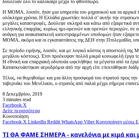
δούλευαν όλο το καλοκαίρι μέχρι το φθινόπωρο.
Η ΜΟΜΑ, λοιπόν, ήταν μια υπηρεσία του μηχανικού και τα αρχικά 
ολόκληρα χρόνια. Η Ελλάδα χρωστάει πολλά σ’ αυτήν την στρατιωτικ
μεγάλες καταστροφές. Δούλεψε σκληρά και κάτω από εξαιρετικά αντί
ελληνικής επαρχίας, κυρίως ημι-ορεινών και ορεινών περιοχών, σε α
ανάγκη για ανακατασκευή κατεστραμμένων υποδομών ήταν εξαιρετικά 
ΜΟΜΑ, ακόμα και οι εγκαταστάσεις της ΔΕΗ στην Πτολεμαΐδα, υπ
Σε περίοδο ειρήνης, λοιπόν, και με λογικό κόστος η αποστολή της
μεγάλου κόστους). Έτσι προέκυψαν πολλά μικρά κοινωφελή έργα το
Η εθνική και επαρχιακή οδοποιία ωφελήθηκε τα μέγιστα από τα έργ
Κατασκευάστηκαν αεροδρόμια από την αρχή είτε επεκτάθηκαν διάδρ
Τέλος, να θυμηθούμε και μια άλλη προσφορά του στρατού προς την 
ταβερνάκι του Μενέλαου, ο στρατός από παλιά μέχρι σήμερα επανειλ
8 Δεκεμβρίου, 2019
3 minutes read
Messenger
Messenger
WhatsApp
Viber
Κοινοποίηση
Facebook
X
μέσω
Δείτε περισσότερα
E-
Κοινοποίηση
mail
Facebook
X
LinkedIn
Reddit
WhatsApp
Viber
Κοινοποίηση μέσω E
ΤΙ
ΤΙ ΘΑ ΦΑΜΕ ΣΗΜΕΡΑ - κανελόνια με κιμά και
ΘΑ