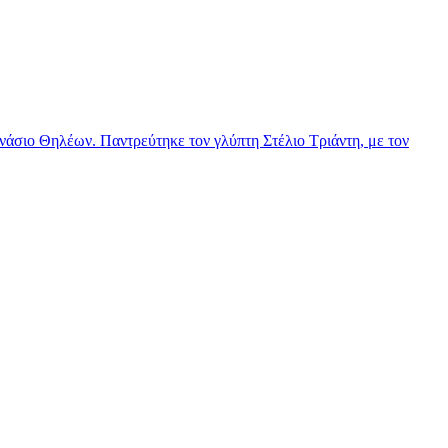
νάσιο Θηλέων. Παντρεύτηκε τον γλύπτη Στέλιο Τριάντη, με τον