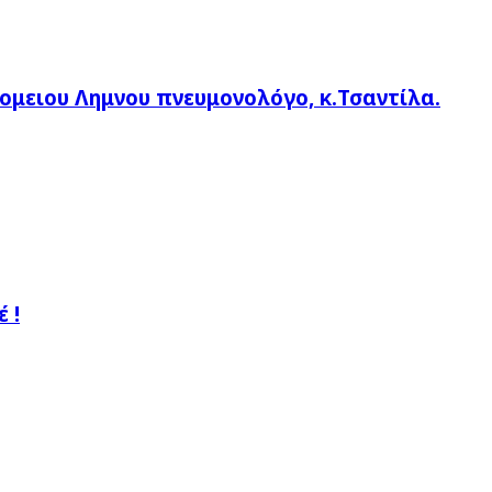
ομειου Λημνου πνευμονολόγο, κ.Τσαντίλα.
 !