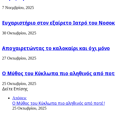
δεν
πατάτας
ήταν
7 Νοεμβρίου, 2025
!
Ευχαριστήριο στον εξαίρετο Ιατρό του Νοσοκ
30 Οκτωβρίου, 2025
Αποχαιρετώντας το καλοκαίρι και όχι μόνο
27 Οκτωβρίου, 2025
Ο Μύθος του Κύκλωπα πιο αληθινός από ποτέ
25 Οκτωβρίου, 2025
Δείτε Επίσης
Close
Απόψεις
Ο Μύθος του Κύκλωπα πιο αληθινός από ποτέ !
25 Οκτωβρίου, 2025