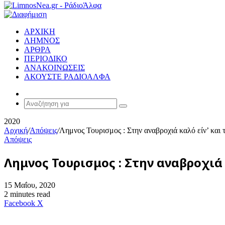
ΑΡΧΙΚΗ
ΛΗΜΝΟΣ
ΑΡΘΡΑ
ΠΕΡΙΟΔΙΚΟ
ΑΝΑΚΟΙΝΩΣΕΙΣ
ΑΚΟΥΣΤΕ ΡΑΔΙΟΑΛΦΑ
Random
Article
Αναζήτηση
για
2020
Αρχική
/
Απόψεις
/
Λημνος Τουρισμος : Στην αναβροχιά καλό είν’ και 
Απόψεις
Λημνος Τουρισμος : Στην αναβροχιά 
15 Μαΐου, 2020
2 minutes read
Messenger
Messenger
WhatsApp
Viber
Κοινοποίηση
Facebook
X
μέσω
E-