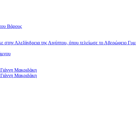
του Βάρους
κε στην Αλεξάνδρεια της Αιγύπτου, όπου τελείωσε το Αβερώφειο Γυμ
ήμνου
 Γιάννη Μακριδάκη
 Γιάννη Μακριδάκη