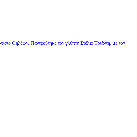
νάσιο Θηλέων. Παντρεύτηκε τον γλύπτη Στέλιο Τριάντη, με τον