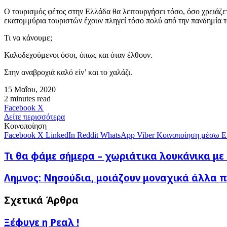
Ο τουρισμός φέτος στην Ελλάδα θα λειτουργήσει τόσο, όσο χρειάζετ
εκατομμύρια τουριστών έχουν πληγεί τόσο πολύ από την πανδημία το
Τι να κάνουμε;
Καλοδεχούμενοι όσοι, όπως και όταν έλθουν.
Στην αναβροχιά καλό είν’ και το χαλάζι.
15 Μαΐου, 2020
2 minutes read
Messenger
Messenger
WhatsApp
Viber
Κοινοποίηση
Facebook
X
μέσω
Δείτε περισσότερα
E-
Κοινοποίηση
mail
Facebook
X
LinkedIn
Reddit
WhatsApp
Viber
Κοινοποίηση μέσω E
Τι
Τι θα φάμε σήμερα – χωριάτικα λουκάνικα μ
θα
φάμε
Λημνος:
Λημνος: Νησούδια, μοιάζουν μοναχικά άλλα πο
σήμερα
Νησούδια,
–
μοιάζουν
Σχετικά Άρθρα
χωριάτικα
μοναχικά
λουκάνικα
άλλα
με
Ξέφυγε η Ρεαλ !
ποτέ
πουρέ