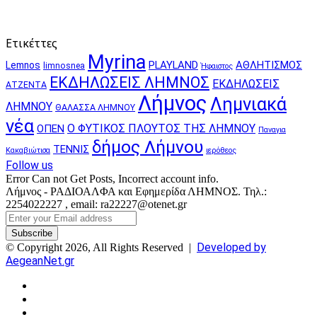
Ετικέττες
Myrina
PLAYLAND
ΑΘΛΗΤΙΣΜΟΣ
Lemnos
limnosnea
Ήφαιστος
ΕΚΔΗΛΩΣΕΙΣ ΛΗΜΝΟΣ
ΕΚΔΗΛΩΣΕΙΣ
ΑΤΖΕΝΤΑ
Λήμνος
Λημνιακά
ΛΗΜΝΟΥ
ΘΑΛΑΣΣΑ ΛΗΜΝΟΥ
νέα
Ο ΦΥΤΙΚΟΣ ΠΛΟΥΤΟΣ ΤΗΣ ΛΗΜΝΟΥ
ΟΠΕΝ
Παναγια
δήμος Λήμνου
ΤΕΝΝΙΣ
Κακαβιώτισα
ιερόθεος
Follow us
Error Can not Get Posts, Incorrect account info.
Λήμνος - ΡΑΔΙΟΑΛΦΑ και Εφημερίδα ΛΗΜΝΟΣ. Τηλ.:
2254022227 , email: ra22227@otenet.gr
Enter
your
Email
Developed by
© Copyright 2026, All Rights Reserved |
address
AegeanNet.gr
Facebook
X
YouTube