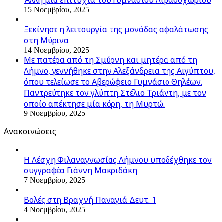
15 Νοεμβρίου, 2025
Ξεκίνησε η λειτουργία της μονάδας αφαλάτωσης
στη Μύρινα
14 Νοεμβρίου, 2025
Με πατέρα από τη Σμύρνη και μητέρα από τη
Λήμνο, γεννήθηκε στην Αλεξάνδρεια της Αιγύπτου,
όπου τελείωσε το Αβερώφειο Γυμνάσιο Θηλέων.
Παντρεύτηκε τον γλύπτη Στέλιο Τριάντη, με τον
οποίο απέκτησε μία κόρη, τη Μυρτώ.
9 Νοεμβρίου, 2025
Ανακοινώσεις
Η Λέσχη Φιλαναγνωσίας Λήμνου υποδέχθηκε τον
συγγραφέα Γιάννη Μακριδάκη
7 Νοεμβρίου, 2025
Βολές στη Βραχνή Παναγιά Δευτ. 1
4 Νοεμβρίου, 2025