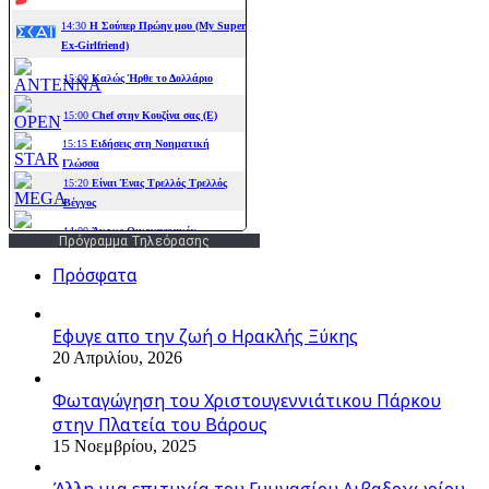
Πρόγραμμα Τηλεόρασης
Πρόσφατα
Εφυγε απο την ζωή o Ηρακλής Ξύκης
20 Απριλίου, 2026
Φωταγώγηση του Χριστουγεννιάτικου Πάρκου
στην Πλατεία του Βάρους
15 Νοεμβρίου, 2025
Άλλη μια επιτυχία του Γυμνασίου Λιβαδοχωρίου