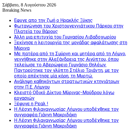
Σάββατο, 8 Αυγούστου 2026
Breaking News
Εφυγε απο την ζωή o Ηρακλής Ξύκης
Φωταγώγηση του Χριστουγεννιάτικου Πάρκου στην
Πλατεία του Βάρους
Άλλη μια επιτυχία του Γυμνασίου Λιβαδοχωρίου
Ξεκίνησε η λειτουργία της μονάδας αφαλάτωσης στη
Μύρινα
Με πατέρα από τη Σμύρνη και μητέρα από τη Λήμνο,
γεννήθηκε στην Αλεξάνδρεια της Αιγύπτου, όπου
τελείωσε το Αβερώφειο Γυμνάσιο Θηλέων.
Παντρεύτηκε τον γλύπτη Στέλιο Τριάντη, με τον
οποίο απέκτησε μία κόρη, τη Μυρτώ.
Ανάληψη καθηκόντων στρατιωτικών κτηνιάτρων
στην Π.Ε. Λήμνου
Κλειστό Οδικό Δίκτυο Μύρινας-Μούδρου λόγω
εργασιών
Ξέφυγε η Ρεαλ !
Η Λέσχη Φιλαναγνωσίας Λήμνου υποδέχθηκε τον
συγγραφέα Γιάννη Μακριδάκη
Η Λέσχη Φιλαναγνωσίας Λήμνου υποδέχθηκε τον
συγγραφέα Γιάννη Μακριδάκη