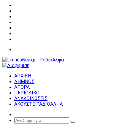
Facebook
X
YouTube
Instagram
Σύνδεση
Random
Article
Sidebar
Μενού
ΑΡΧΙΚΗ
ΛΗΜΝΟΣ
ΑΡΘΡΑ
ΠΕΡΙΟΔΙΚΟ
ΑΝΑΚΟΙΝΩΣΕΙΣ
ΑΚΟΥΣΤΕ ΡΑΔΙΟΑΛΦΑ
Random
Article
Αναζήτηση
για