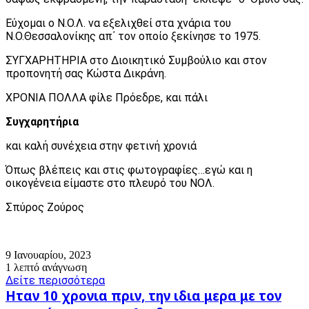
Εύχομαι ο Ν.Ο.Λ. να εξελιχθεί στα χνάρια του
Ν.Ο.Θεσσαλονίκης απ΄ τον οποίο ξεκίνησε το 1975.
ΣΥΓΧΑΡΗΤΗΡΙΑ στο Διοικητικό Συμβούλιο και στον
προπονητή σας Κώστα Δικράνη.
ΧΡΟΝΙΑ ΠΟΛΛΑ φίλε Πρόεδρε, και πάλι
Συγχαρητήρια
και καλή συνέχεια στην φετινή χρονιά
Όπως βλέπεις και στις φωτογραφίες…εγώ και η
οικογένεια είμαστε στο πλευρό του ΝΟΛ.
Σπύρος Ζούρος
9 Ιανουαρίου, 2023
1 λεπτό ανάγνωση
Δείτε περισσότερα
Ηταν
Ηταν 10 χρονια πριν, την ιδια μερα με τον
10