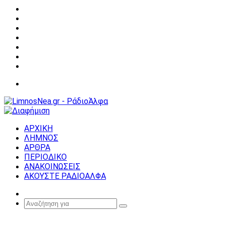
Facebook
X
YouTube
Instagram
Σύνδεση
Random
Article
Sidebar
Μενού
ΑΡΧΙΚΗ
ΛΗΜΝΟΣ
ΑΡΘΡΑ
ΠΕΡΙΟΔΙΚΟ
ΑΝΑΚΟΙΝΩΣΕΙΣ
ΑΚΟΥΣΤΕ ΡΑΔΙΟΑΛΦΑ
Random
Article
Αναζήτηση
για