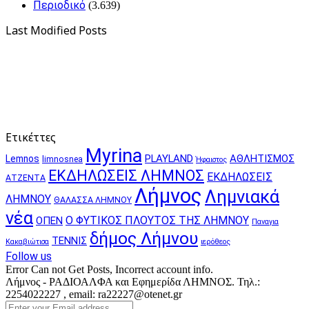
Περιοδικό
(3.639)
Last Modified Posts
Ετικέττες
Myrina
PLAYLAND
ΑΘΛΗΤΙΣΜΟΣ
Lemnos
limnosnea
Ήφαιστος
ΕΚΔΗΛΩΣΕΙΣ ΛΗΜΝΟΣ
ΕΚΔΗΛΩΣΕΙΣ
ΑΤΖΕΝΤΑ
Λήμνος
Λημνιακά
ΛΗΜΝΟΥ
ΘΑΛΑΣΣΑ ΛΗΜΝΟΥ
νέα
Ο ΦΥΤΙΚΟΣ ΠΛΟΥΤΟΣ ΤΗΣ ΛΗΜΝΟΥ
ΟΠΕΝ
Παναγια
δήμος Λήμνου
ΤΕΝΝΙΣ
Κακαβιώτισα
ιερόθεος
Follow us
Error Can not Get Posts, Incorrect account info.
Λήμνος - ΡΑΔΙΟΑΛΦΑ και Εφημερίδα ΛΗΜΝΟΣ. Τηλ.:
2254022227 , email: ra22227@otenet.gr
Enter