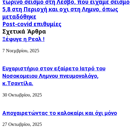
τωρινό σεισμο στη Λεσβο, που ειχαμε σεισμο
χρονια
5,8 στη Περιοχή και οχι στη Λημνο, όπως
πριν,
την
μεταδόθηκε
ιδια
Post-
Post-covid επιθυμίες
μερα
covid
Σχετικά Άρθρα
με
επιθυμίες
τον
Ξέφυγε η Ρεαλ !
τωρινό
σεισμο
7 Νοεμβρίου, 2025
στη
Λεσβο,
που
Ευχαριστήριο στον εξαίρετο Ιατρό του
ειχαμε
Νοσοκομειου Λημνου πνευμονολόγο,
σεισμο
κ.Τσαντίλα.
5,8
στη
Περιοχή
30 Οκτωβρίου, 2025
και
οχι
στη
Αποχαιρετώντας το καλοκαίρι και όχι μόνο
Λημνο,
όπως
27 Οκτωβρίου, 2025
μεταδόθηκε