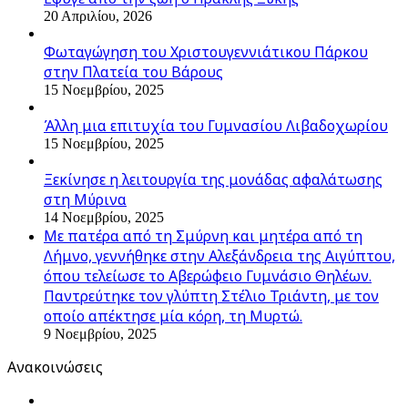
20 Απριλίου, 2026
Φωταγώγηση του Χριστουγεννιάτικου Πάρκου
στην Πλατεία του Βάρους
15 Νοεμβρίου, 2025
Άλλη μια επιτυχία του Γυμνασίου Λιβαδοχωρίου
15 Νοεμβρίου, 2025
Ξεκίνησε η λειτουργία της μονάδας αφαλάτωσης
στη Μύρινα
14 Νοεμβρίου, 2025
Με πατέρα από τη Σμύρνη και μητέρα από τη
Λήμνο, γεννήθηκε στην Αλεξάνδρεια της Αιγύπτου,
όπου τελείωσε το Αβερώφειο Γυμνάσιο Θηλέων.
Παντρεύτηκε τον γλύπτη Στέλιο Τριάντη, με τον
οποίο απέκτησε μία κόρη, τη Μυρτώ.
9 Νοεμβρίου, 2025
Ανακοινώσεις