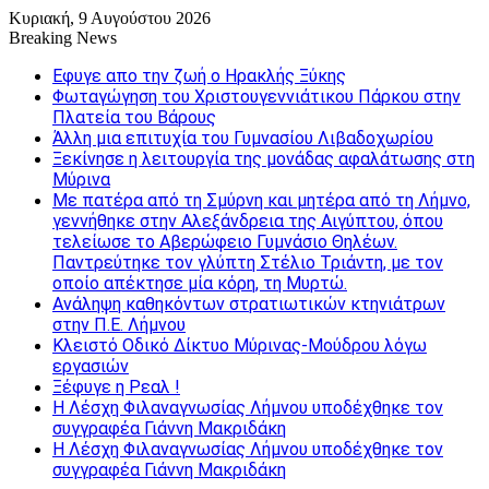
Κυριακή, 9 Αυγούστου 2026
Breaking News
Εφυγε απο την ζωή o Ηρακλής Ξύκης
Φωταγώγηση του Χριστουγεννιάτικου Πάρκου στην
Πλατεία του Βάρους
Άλλη μια επιτυχία του Γυμνασίου Λιβαδοχωρίου
Ξεκίνησε η λειτουργία της μονάδας αφαλάτωσης στη
Μύρινα
Με πατέρα από τη Σμύρνη και μητέρα από τη Λήμνο,
γεννήθηκε στην Αλεξάνδρεια της Αιγύπτου, όπου
τελείωσε το Αβερώφειο Γυμνάσιο Θηλέων.
Παντρεύτηκε τον γλύπτη Στέλιο Τριάντη, με τον
οποίο απέκτησε μία κόρη, τη Μυρτώ.
Ανάληψη καθηκόντων στρατιωτικών κτηνιάτρων
στην Π.Ε. Λήμνου
Κλειστό Οδικό Δίκτυο Μύρινας-Μούδρου λόγω
εργασιών
Ξέφυγε η Ρεαλ !
Η Λέσχη Φιλαναγνωσίας Λήμνου υποδέχθηκε τον
συγγραφέα Γιάννη Μακριδάκη
Η Λέσχη Φιλαναγνωσίας Λήμνου υποδέχθηκε τον
συγγραφέα Γιάννη Μακριδάκη