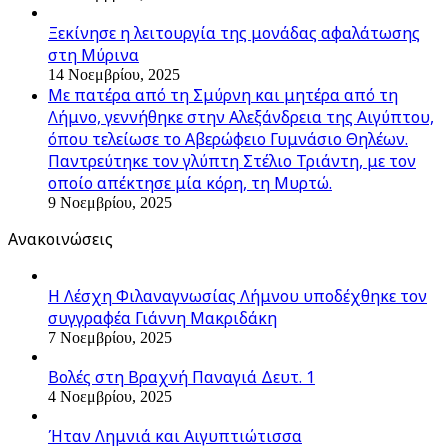
Ξεκίνησε η λειτουργία της μονάδας αφαλάτωσης
στη Μύρινα
14 Νοεμβρίου, 2025
Με πατέρα από τη Σμύρνη και μητέρα από τη
Λήμνο, γεννήθηκε στην Αλεξάνδρεια της Αιγύπτου,
όπου τελείωσε το Αβερώφειο Γυμνάσιο Θηλέων.
Παντρεύτηκε τον γλύπτη Στέλιο Τριάντη, με τον
οποίο απέκτησε μία κόρη, τη Μυρτώ.
9 Νοεμβρίου, 2025
Ανακοινώσεις
Η Λέσχη Φιλαναγνωσίας Λήμνου υποδέχθηκε τον
συγγραφέα Γιάννη Μακριδάκη
7 Νοεμβρίου, 2025
Βολές στη Βραχνή Παναγιά Δευτ. 1
4 Νοεμβρίου, 2025
Ήταν Λημνιά και Αιγυπτιώτισσα