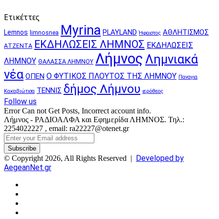
Ετικέττες
Myrina
PLAYLAND
ΑΘΛΗΤΙΣΜΟΣ
Lemnos
limnosnea
Ήφαιστος
ΕΚΔΗΛΩΣΕΙΣ ΛΗΜΝΟΣ
ΕΚΔΗΛΩΣΕΙΣ
ΑΤΖΕΝΤΑ
Λήμνος
Λημνιακά
ΛΗΜΝΟΥ
ΘΑΛΑΣΣΑ ΛΗΜΝΟΥ
νέα
Ο ΦΥΤΙΚΟΣ ΠΛΟΥΤΟΣ ΤΗΣ ΛΗΜΝΟΥ
ΟΠΕΝ
Παναγια
δήμος Λήμνου
ΤΕΝΝΙΣ
Κακαβιώτισα
ιερόθεος
Follow us
Error Can not Get Posts, Incorrect account info.
Λήμνος - ΡΑΔΙΟΑΛΦΑ και Εφημερίδα ΛΗΜΝΟΣ. Τηλ.:
2254022227 , email: ra22227@otenet.gr
Enter
your
Email
Developed by
© Copyright 2026, All Rights Reserved |
address
AegeanNet.gr
Facebook
X
YouTube
Instagram