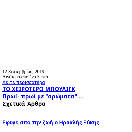
12 Σεπτεμβρίου, 2019
Λιγότερο από ένα λεπτό
Δείτε περισσότερα
ΤΟ
ΤΟ ΧΕΙΡΟΤΕΡΟ ΜΠΟΥΛΙΓΚ
ΧΕΙΡΟΤΕΡΟ
Πρωί-
Πρωί- πρωί με "αρώματα" ...
ΜΠΟΥΛΙΓΚ
πρωί
Σχετικά Άρθρα
με
"αρώματα"
...
Εφυγε απο την ζωή o Ηρακλής Ξύκης