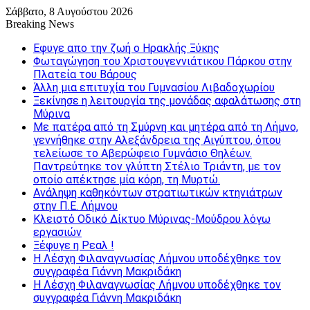
Σάββατο, 8 Αυγούστου 2026
Breaking News
Εφυγε απο την ζωή o Ηρακλής Ξύκης
Φωταγώγηση του Χριστουγεννιάτικου Πάρκου στην
Πλατεία του Βάρους
Άλλη μια επιτυχία του Γυμνασίου Λιβαδοχωρίου
Ξεκίνησε η λειτουργία της μονάδας αφαλάτωσης στη
Μύρινα
Με πατέρα από τη Σμύρνη και μητέρα από τη Λήμνο,
γεννήθηκε στην Αλεξάνδρεια της Αιγύπτου, όπου
τελείωσε το Αβερώφειο Γυμνάσιο Θηλέων.
Παντρεύτηκε τον γλύπτη Στέλιο Τριάντη, με τον
οποίο απέκτησε μία κόρη, τη Μυρτώ.
Ανάληψη καθηκόντων στρατιωτικών κτηνιάτρων
στην Π.Ε. Λήμνου
Κλειστό Οδικό Δίκτυο Μύρινας-Μούδρου λόγω
εργασιών
Ξέφυγε η Ρεαλ !
Η Λέσχη Φιλαναγνωσίας Λήμνου υποδέχθηκε τον
συγγραφέα Γιάννη Μακριδάκη
Η Λέσχη Φιλαναγνωσίας Λήμνου υποδέχθηκε τον
συγγραφέα Γιάννη Μακριδάκη