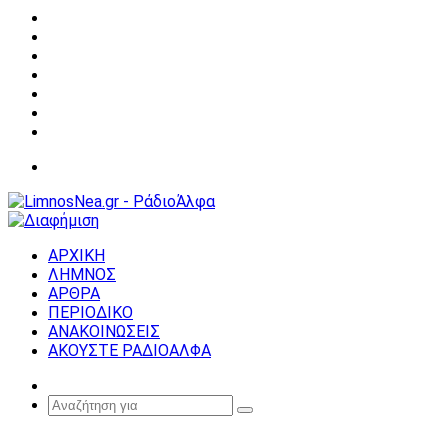
Facebook
X
YouTube
Instagram
Σύνδεση
Random
Article
Sidebar
Μενού
ΑΡΧΙΚΗ
ΛΗΜΝΟΣ
ΑΡΘΡΑ
ΠΕΡΙΟΔΙΚΟ
ΑΝΑΚΟΙΝΩΣΕΙΣ
ΑΚΟΥΣΤΕ ΡΑΔΙΟΑΛΦΑ
Random
Article
Αναζήτηση
για