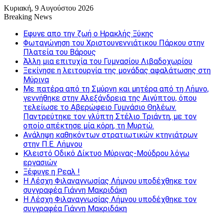
Κυριακή, 9 Αυγούστου 2026
Breaking News
Εφυγε απο την ζωή o Ηρακλής Ξύκης
Φωταγώγηση του Χριστουγεννιάτικου Πάρκου στην
Πλατεία του Βάρους
Άλλη μια επιτυχία του Γυμνασίου Λιβαδοχωρίου
Ξεκίνησε η λειτουργία της μονάδας αφαλάτωσης στη
Μύρινα
Με πατέρα από τη Σμύρνη και μητέρα από τη Λήμνο,
γεννήθηκε στην Αλεξάνδρεια της Αιγύπτου, όπου
τελείωσε το Αβερώφειο Γυμνάσιο Θηλέων.
Παντρεύτηκε τον γλύπτη Στέλιο Τριάντη, με τον
οποίο απέκτησε μία κόρη, τη Μυρτώ.
Ανάληψη καθηκόντων στρατιωτικών κτηνιάτρων
στην Π.Ε. Λήμνου
Κλειστό Οδικό Δίκτυο Μύρινας-Μούδρου λόγω
εργασιών
Ξέφυγε η Ρεαλ !
Η Λέσχη Φιλαναγνωσίας Λήμνου υποδέχθηκε τον
συγγραφέα Γιάννη Μακριδάκη
Η Λέσχη Φιλαναγνωσίας Λήμνου υποδέχθηκε τον
συγγραφέα Γιάννη Μακριδάκη