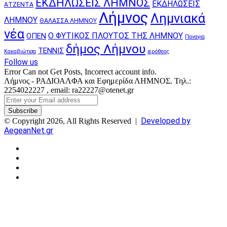
ΕΚΔΗΛΩΣΕΙΣ ΛΗΜΝΟΣ
ΕΚΔΗΛΩΣΕΙΣ
ΑΤΖΕΝΤΑ
Λήμνος
Λημνιακά
ΛΗΜΝΟΥ
ΘΑΛΑΣΣΑ ΛΗΜΝΟΥ
νέα
Ο ΦΥΤΙΚΟΣ ΠΛΟΥΤΟΣ ΤΗΣ ΛΗΜΝΟΥ
ΟΠΕΝ
Παναγια
δήμος Λήμνου
ΤΕΝΝΙΣ
Κακαβιώτισα
ιερόθεος
Follow us
Error Can not Get Posts, Incorrect account info.
Λήμνος - ΡΑΔΙΟΑΛΦΑ και Εφημερίδα ΛΗΜΝΟΣ. Τηλ.:
2254022227 , email: ra22227@otenet.gr
Enter
your
Email
Developed by
© Copyright 2026, All Rights Reserved |
address
AegeanNet.gr
Facebook
X
YouTube
Instagram
Facebook
X
Back
to
top
button