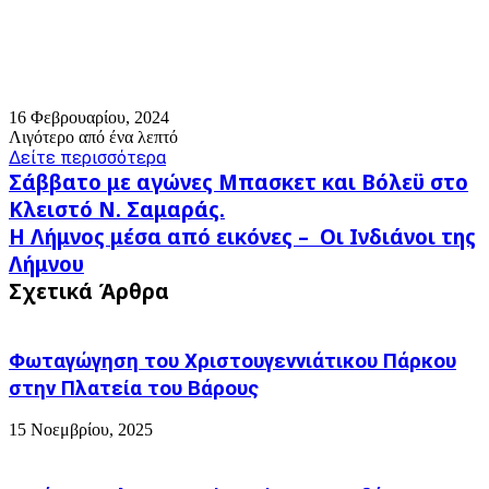
16 Φεβρουαρίου, 2024
Λιγότερο από ένα λεπτό
Δείτε περισσότερα
Σάββατο
Σάββατο με αγώνες Μπασκετ και Βόλεϋ στο
με
Κλειστό Ν. Σαμαράς.
αγώνες
Η
Η Λήμνος μέσα από εικόνες – Οι Ινδιάνοι της
Μπασκετ
Λήμνος
και
Λήμνου
μέσα
Βόλεϋ
Σχετικά Άρθρα
από
στο
εικόνες
Κλειστό
–
Ν.
Οι
Φωταγώγηση του Χριστουγεννιάτικου Πάρκου
Σαμαράς.
Ινδιάνοι
στην Πλατεία του Βάρους
της
Λήμνου
15 Νοεμβρίου, 2025