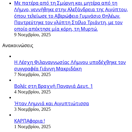
Με πατέρα από τη Σμύρνη και μητέρα από τη
Λήμνο, γεννήθηκε στην Αλεξάνδρεια της Αιγύπτου,
όπου τελείωσε το Αβερώφειο Γυμνάσιο Θηλέων.
Παντρεύτηκε τον γλύπτη Στέλιο Τριάντη, με τον
οποίο απέκτησε μία κόρη, τη Μυρτώ.
9 Νοεμβρίου, 2025
Ανακοινώσεις
Η Λέσχη Φιλαναγνωσίας Λήμνου υποδέχθηκε τον
συγγραφέα Γιάννη Μακριδάκη
7 Νοεμβρίου, 2025
Βολές στη Βραχνή Παναγιά Δευτ. 1
4 Νοεμβρίου, 2025
Ήταν Λημνιά και Αιγυπτιώτισσα
3 Νοεμβρίου, 2025
ΚΑΡΠΑφορια !
1 Νοεμβρίου, 2025