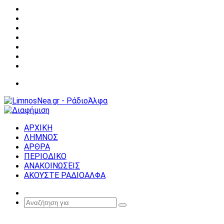
Facebook
X
YouTube
Instagram
Σύνδεση
Random
Article
Sidebar
Μενού
ΑΡΧΙΚΗ
ΛΗΜΝΟΣ
ΑΡΘΡΑ
ΠΕΡΙΟΔΙΚΟ
ΑΝΑΚΟΙΝΩΣΕΙΣ
ΑΚΟΥΣΤΕ ΡΑΔΙΟΑΛΦΑ
Random
Article
Αναζήτηση
για