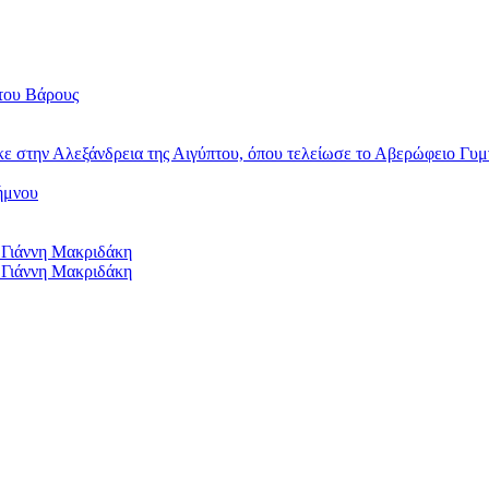
του Βάρους
κε στην Αλεξάνδρεια της Αιγύπτου, όπου τελείωσε το Αβερώφειο Γυμ
ήμνου
 Γιάννη Μακριδάκη
 Γιάννη Μακριδάκη