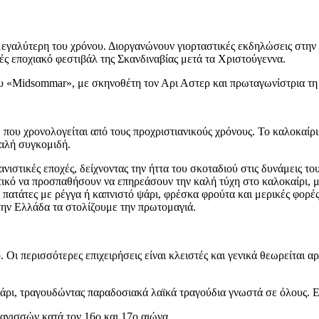
μεγαλύτερη του χρόνου. Διοργανώνουν γιορταστικές εκδηλώσεις στην
λές εποχιακό φεστιβάλ της Σκανδιναβίας μετά τα Χριστούγεννα.
μου «Midsommar», με σκηνοθέτη τον Αρι Αστερ και πρωταγωνίστρια τ
 που χρονολογείται από τους προχριστιανικούς χρόνους. Το καλοκαίρι
καλή συγκομιδή.
ιστικές εποχές, δείχνοντας την ήττα του σκοταδιού στις δυνάμεις το
τικό να προσπαθήσουν να επηρεάσουν την καλή τύχη στο καλοκαίρι,
πατάτες με ρέγγα ή καπνιστό ψάρι, φρέσκα φρούτα και μερικές φορές 
την Ελλάδα τα στολίζουμε την πρωτομαγιά.
Οι περισσότερες επιχειρήσεις είναι κλειστές και γενικά θεωρείται α
άρι, τραγουδώντας παραδοσιακά λαϊκά τραγούδια γνωστά σε όλους. Ε
αγισσών κατά τον 16ο και 17ο αιώνα.