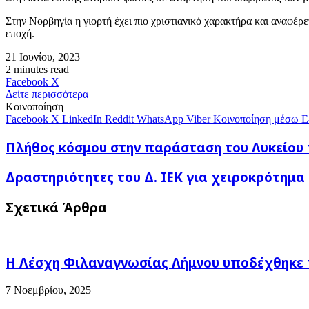
Στην Νορβηγία η γιορτή έχει πιο χριστιανικό χαρακτήρα και αναφέρε
εποχή.
21 Ιουνίου, 2023
2 minutes read
Messenger
Messenger
WhatsApp
Viber
Κοινοποίηση
Facebook
X
μέσω
Δείτε περισσότερα
E-
Κοινοποίηση
mail
Facebook
X
LinkedIn
Reddit
WhatsApp
Viber
Κοινοποίηση μέσω E
Πλήθος
Πλήθος κόσμου στην παράσταση του Λυκείου 
κόσμου
στην
Δραστηριότητες
Δραστηριότητες του Δ. ΙΕΚ για χειροκρότημ
παράσταση
του
του
Δ.
Σχετικά Άρθρα
Λυκείου
ΙΕΚ
των
για
Ελληνίδων
χειροκρότημα
Λήμνου
(φωτογραφιες)
«Της
Η Λέσχη Φιλαναγνωσίας Λήμνου υποδέχθηκε 
κόρης
η
7 Νοεμβρίου, 2025
ποδιά»,