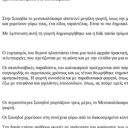
Στην Σουηδία το μεσοκαλόκαιρο αποτελεί μεγάλη γιορτή, ίσως την 
και χορεύουν γύρω τους, ένα είδος ταραντέλας. Είναι το πιο δημοφι
Με έμπνευση αυτή τη γιορτή δημιουργήθηκε και η folk ταινία τρό
Ο εορτασμός του θερινό ηλιοστάσιο είναι μια πολύ αρχαία πρακτική,
τελετουργίες που σχετίζονται με τη φύση και με την ελπίδα για μια 
Οι σκανδιναβικές παραδόσεις του καλοκαιριού προέρχονται από παγαν
συγκομιδής σε αγροτικούς χρόνους και ως τέτοιο θεωρήθηκε σημαν
αρνητικότητας. Η γιορτή συνοδεύεται με παραδοσιακά φαγητά, όπως 
έξω με στεφάνια και γιρλάντες λουλουδιών, όπως, ας πούμε εμείς σ
Οι περισσότεροι Σουηδοί γιορτάζουν τρεις μέρες το Μεσοκαλόκαιρο. 
γιορτή.
Οι Σουηδοί χορεύουν στη συνέχεια γύρω από το διακοσμημένο κοντ
Στη Δανία επίσης ανάβουν φωτιές σε ανάμνηση του καψίματος των μ