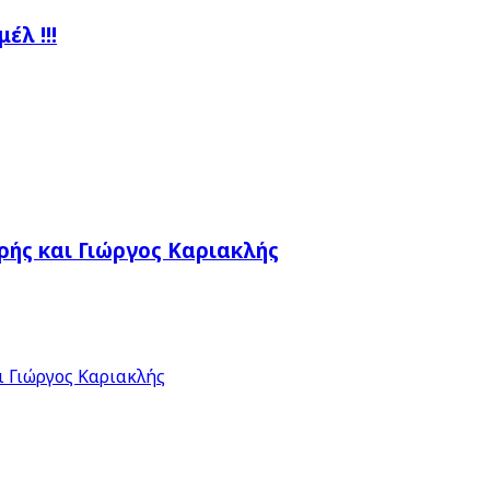
λ !!!
ής και Γιώργος Καριακλής
 Γιώργος Καριακλής