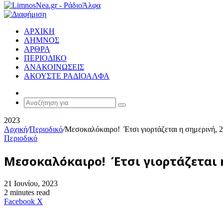
ΑΡΧΙΚΗ
ΛΗΜΝΟΣ
ΑΡΘΡΑ
ΠΕΡΙΟΔΙΚΟ
ΑΝΑΚΟΙΝΩΣΕΙΣ
ΑΚΟΥΣΤΕ ΡΑΔΙΟΑΛΦΑ
Random
Article
Αναζήτηση
για
2023
Αρχική
/
Περιοδικό
/
Μεσοκαλόκαιρο! Έτσι γιορτάζεται η σημερινή, 2
Περιοδικό
Μεσοκαλόκαιρο! Έτσι γιορτάζεται η
21 Ιουνίου, 2023
2 minutes read
Messenger
Messenger
WhatsApp
Viber
Κοινοποίηση
Facebook
X
μέσω
E-