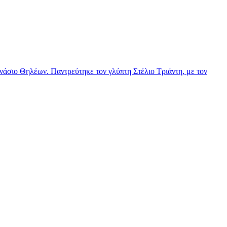
νάσιο Θηλέων. Παντρεύτηκε τον γλύπτη Στέλιο Τριάντη, με τον