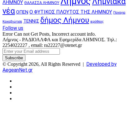
Λήμνος
Λημνιακά
ΛΗΜΝΟΥ
ΘΑΛΑΣΣΑ ΛΗΜΝΟΥ
νέα
Ο ΦΥΤΙΚΟΣ ΠΛΟΥΤΟΣ ΤΗΣ ΛΗΜΝΟΥ
ΟΠΕΝ
Παναγια
δήμος Λήμνου
ΤΕΝΝΙΣ
Κακαβιώτισα
ιερόθεος
Follow us
Error Can not Get Posts, Incorrect account info.
Λήμνος - ΡΑΔΙΟΑΛΦΑ και Εφημερίδα ΛΗΜΝΟΣ. Τηλ.:
2254022227 , email: ra22227@otenet.gr
Enter
your
Email
Developed by
© Copyright 2026, All Rights Reserved |
address
AegeanNet.gr
Facebook
X
YouTube
Instagram
Facebook
X
Back
to
top
button