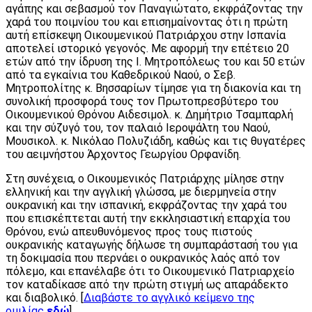
αγάπης και σεβασμού τον Παναγιώτατο, εκφράζοντας την
χαρά του ποιμνίου του και επισημαίνοντας ότι η πρώτη
αυτή επίσκεψη Οικουμενικού Πατριάρχου στην Ισπανία
αποτελεί ιστορικό γεγονός. Με αφορμή την επέτειο 20
ετών από την ίδρυση της Ι. Μητροπόλεως του και 50 ετών
από τα εγκαίνια του Καθεδρικού Ναού, ο Σεβ.
Μητροπολίτης κ. Βησσαρίων τίμησε για τη διακονία και τη
συνολική προσφορά τους τον Πρωτοπρεσβύτερο του
Οικουμενικού Θρόνου Αιδεσιμολ. κ. Δημήτριο Τσαμπαρλή
και την σύζυγό του, τον παλαιό Ιεροψάλτη του Ναού,
Μουσικολ. κ. Νικόλαο Πολυζιάδη, καθώς και τις θυγατέρες
του αειμνήστου Άρχοντος Γεωργίου Ορφανίδη.
Στη συνέχεια, ο Οικουμενικός Πατριάρχης μίλησε στην
ελληνική και την αγγλική γλώσσα, με διερμηνεία στην
ουκρανική και την ισπανική, εκφράζοντας την χαρά του
που επισκέπτεται αυτή την εκκλησιαστική επαρχία του
Θρόνου, ενώ απευθυνόμενος προς τους πιστούς
ουκρανικής καταγωγής δήλωσε τη συμπαράστασή του για
τη δοκιμασία που περνάει ο ουκρανικός λαός από τον
πόλεμο, και επανέλαβε ότι το Οικουμενικό Πατριαρχείο
τον καταδίκασε από την πρώτη στιγμή ως απαράδεκτο
και διαβολικό. [
Διαβάστε το αγγλικό κείμενο της
ομιλίας
εδώ
].