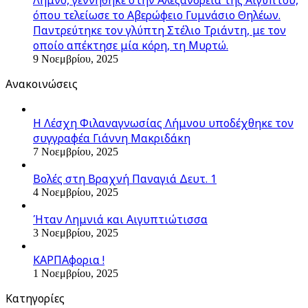
όπου τελείωσε το Αβερώφειο Γυμνάσιο Θηλέων.
Παντρεύτηκε τον γλύπτη Στέλιο Τριάντη, με τον
οποίο απέκτησε μία κόρη, τη Μυρτώ.
9 Νοεμβρίου, 2025
Ανακοινώσεις
Η Λέσχη Φιλαναγνωσίας Λήμνου υποδέχθηκε τον
συγγραφέα Γιάννη Μακριδάκη
7 Νοεμβρίου, 2025
Βολές στη Βραχνή Παναγιά Δευτ. 1
4 Νοεμβρίου, 2025
Ήταν Λημνιά και Αιγυπτιώτισσα
3 Νοεμβρίου, 2025
ΚΑΡΠΑφορια !
1 Νοεμβρίου, 2025
Kατηγορίες