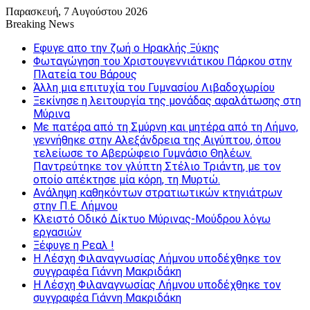
Παρασκευή, 7 Αυγούστου 2026
Breaking News
Εφυγε απο την ζωή o Ηρακλής Ξύκης
Φωταγώγηση του Χριστουγεννιάτικου Πάρκου στην
Πλατεία του Βάρους
Άλλη μια επιτυχία του Γυμνασίου Λιβαδοχωρίου
Ξεκίνησε η λειτουργία της μονάδας αφαλάτωσης στη
Μύρινα
Με πατέρα από τη Σμύρνη και μητέρα από τη Λήμνο,
γεννήθηκε στην Αλεξάνδρεια της Αιγύπτου, όπου
τελείωσε το Αβερώφειο Γυμνάσιο Θηλέων.
Παντρεύτηκε τον γλύπτη Στέλιο Τριάντη, με τον
οποίο απέκτησε μία κόρη, τη Μυρτώ.
Ανάληψη καθηκόντων στρατιωτικών κτηνιάτρων
στην Π.Ε. Λήμνου
Κλειστό Οδικό Δίκτυο Μύρινας-Μούδρου λόγω
εργασιών
Ξέφυγε η Ρεαλ !
Η Λέσχη Φιλαναγνωσίας Λήμνου υποδέχθηκε τον
συγγραφέα Γιάννη Μακριδάκη
Η Λέσχη Φιλαναγνωσίας Λήμνου υποδέχθηκε τον
συγγραφέα Γιάννη Μακριδάκη