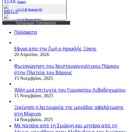
Πρόγραμμα Τηλεόρασης
Πρόσφατα
Εφυγε απο την ζωή o Ηρακλής Ξύκης
20 Απριλίου, 2026
Φωταγώγηση του Χριστουγεννιάτικου Πάρκου
στην Πλατεία του Βάρους
15 Νοεμβρίου, 2025
Άλλη μια επιτυχία του Γυμνασίου Λιβαδοχωρίου
15 Νοεμβρίου, 2025
Ξεκίνησε η λειτουργία της μονάδας αφαλάτωσης
στη Μύρινα
14 Νοεμβρίου, 2025
Με πατέρα από τη Σμύρνη και μητέρα από τη
Λήμνο, γεννήθηκε στην Αλεξάνδρεια της Αιγύπτου,