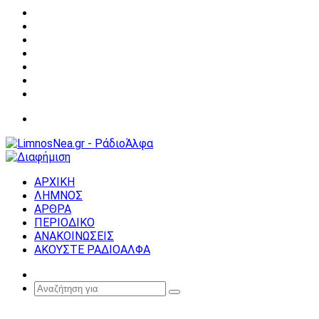
Facebook
X
YouTube
Instagram
Σύνδεση
Random
Article
Sidebar
Μενού
ΑΡΧΙΚΗ
ΛΗΜΝΟΣ
ΑΡΘΡΑ
ΠΕΡΙΟΔΙΚΟ
ΑΝΑΚΟΙΝΩΣΕΙΣ
ΑΚΟΥΣΤΕ ΡΑΔΙΟΑΛΦΑ
Random
Article
Αναζήτηση
για