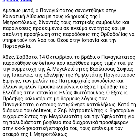
Αμέσως μετά, ο Παναγιώτατος συναντήθηκε στην
Κοινοτική Αίθουσα με τους κληρικούς της Ι.
Μητροπόλεως, δίνοντάς τους πατρικές συμβουλές και
παραινέσεις προκειμένου σε πνεύμα ενότητας και με
απόλυτη προσήλωση στις παραδόσεις της Ορθοδοξίας να
υπηρετούν τον λαό του Θεού στην Ισπανία και την
Πορτογαλία.
Χθες, Σάββατο, 14 Οκτωβρίου, το βράδυ, ο Παναγιώτατος
παρακάθησε σε δείπνο που παρέθεσε προς τιμήν του, με
την συμμετοχή της Α. Μεγαλειότητος Βασίλισσας Σοφίας
της Ισπανίας, της αδελφής της Υψηλοτάτης Πριγκίπισσας
Ειρήνης, των μελών της Πατριαρχικής συνοδείας και
άλλων υψηλών προσκεκλημένων, ο Εξοχ. Πρέσβης της
Ελλάδος στην Ισπανία κ. Ηλίας Φωτόπουλος. Ο Εξοχ. κ.
Πρέσβης καλωσόρισε με θερμούς λόγους τον
Παναγιώτατο, ο οποίος αντιφώνησε καταλλήλως. Κατά τη
διάρκεια του δείπνου, ο Σεβ. Μητροπολίτης κ. Βησσαρίων
ευχαριστώντας την Μεγαλειοτάτη και την Υψηλοτάτη για
τη πολυδιάστατη βοήθεια που διαχρονικά προσέφεραν
στην εκκλησιαστική επαρχία του, τους απένειμε τον
σταυρό της Ι. Μητροπόλεως.