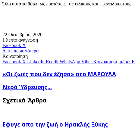
Όλα αυτά τα θέτω, ως προτάσεις, σε ειδικούς και …ανειδίκευτους
22 Οκτωβρίου, 2020
1 λεπτό ανάγνωση
Messenger
Messenger
WhatsApp
Viber
Κοινοποίηση
Facebook
X
μέσω
Δείτε περισσότερα
E-
Κοινοποίηση
mail
Facebook
X
LinkedIn
Reddit
WhatsApp
Viber
Κοινοποίηση μέσω E
«Οι
«Οι ζωές που δεν έζησα» στο ΜΑΡΟΥΛΑ
ζωές
που
Νερό
Νερό Ύδρευσης...
δεν
Ύδρευσης...
έζησα»
Σχετικά Άρθρα
στο
ΜΑΡΟΥΛΑ
Εφυγε απο την ζωή o Ηρακλής Ξύκης