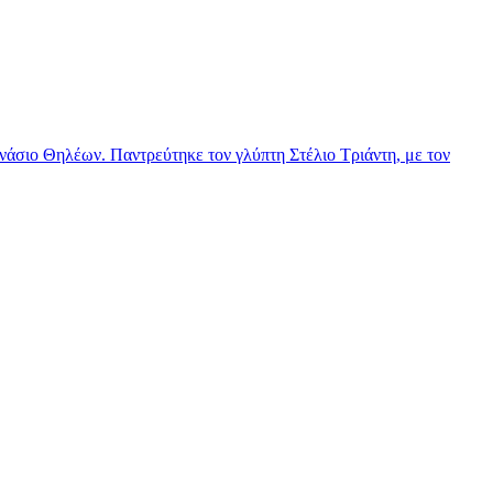
νάσιο Θηλέων. Παντρεύτηκε τον γλύπτη Στέλιο Τριάντη, με τον