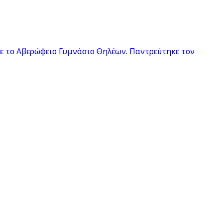
σε το Αβερώφειο Γυμνάσιο Θηλέων. Παντρεύτηκε τον