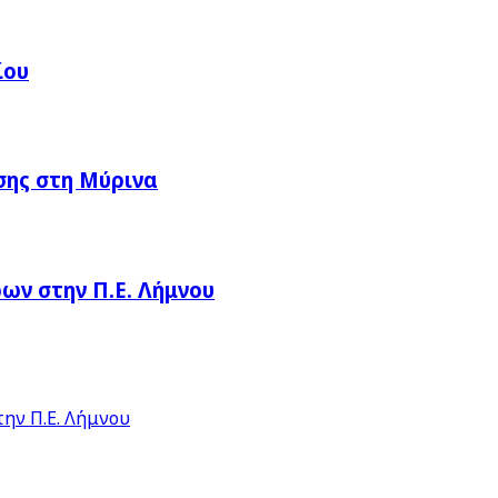
ίου
σης στη Μύρινα
ν στην Π.Ε. Λήμνου
ην Π.Ε. Λήμνου