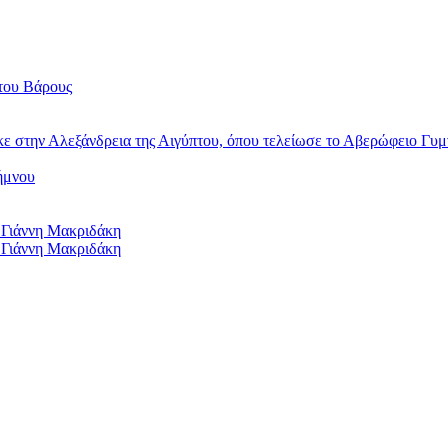
του Βάρους
κε στην Αλεξάνδρεια της Αιγύπτου, όπου τελείωσε το Αβερώφειο Γυμ
ήμνου
 Γιάννη Μακριδάκη
 Γιάννη Μακριδάκη