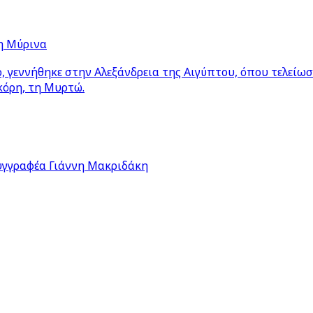
η Μύρινα
 γεννήθηκε στην Αλεξάνδρεια της Αιγύπτου, όπου τελείω
κόρη, τη Μυρτώ.
υγγραφέα Γιάννη Μακριδάκη