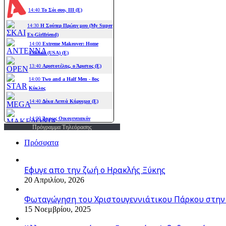
Πρόγραμμα Τηλεόρασης
Πρόσφατα
Εφυγε απο την ζωή o Ηρακλής Ξύκης
20 Απριλίου, 2026
Φωταγώγηση του Χριστουγεννιάτικου Πάρκου στην
15 Νοεμβρίου, 2025