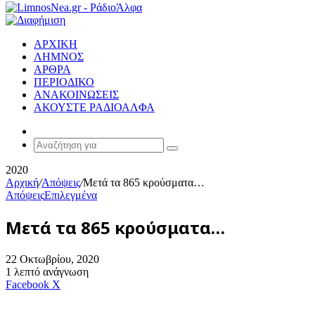
ΑΡΧΙΚΗ
ΛΗΜΝΟΣ
ΑΡΘΡΑ
ΠΕΡΙΟΔΙΚΟ
ΑΝΑΚΟΙΝΩΣΕΙΣ
ΑΚΟΥΣΤΕ ΡΑΔΙΟΑΛΦΑ
Random
Article
Αναζήτηση
για
2020
Αρχική
/
Απόψεις
/
Μετά τα 865 κρούσματα…
Απόψεις
Επιλεγμένα
Μετά τα 865 κρούσματα…
22 Οκτωβρίου, 2020
1 λεπτό ανάγνωση
Messenger
Messenger
WhatsApp
Viber
Κοινοποίηση
Facebook
X
μέσω
E-