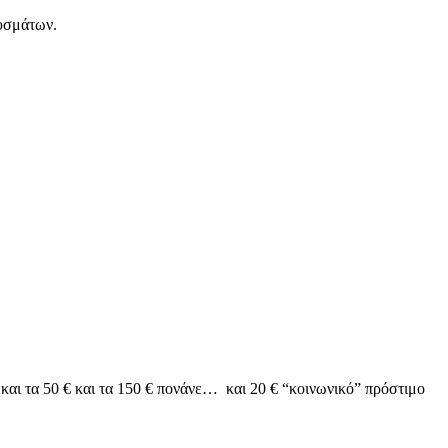
ουσμάτων.
ι τα 50 € και τα 150 € πονάνε… και 20 € “κοινωνικό” πρόστιμο