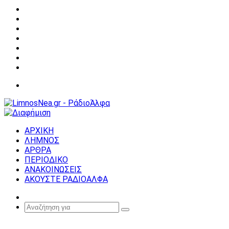
Facebook
X
YouTube
Instagram
Σύνδεση
Random
Article
Sidebar
Μενού
ΑΡΧΙΚΗ
ΛΗΜΝΟΣ
ΑΡΘΡΑ
ΠΕΡΙΟΔΙΚΟ
ΑΝΑΚΟΙΝΩΣΕΙΣ
ΑΚΟΥΣΤΕ ΡΑΔΙΟΑΛΦΑ
Random
Article
Αναζήτηση
για