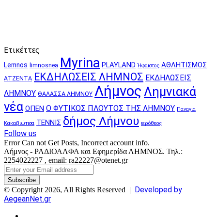
Ετικέττες
Myrina
PLAYLAND
ΑΘΛΗΤΙΣΜΟΣ
Lemnos
limnosnea
Ήφαιστος
ΕΚΔΗΛΩΣΕΙΣ ΛΗΜΝΟΣ
ΕΚΔΗΛΩΣΕΙΣ
ΑΤΖΕΝΤΑ
Λήμνος
Λημνιακά
ΛΗΜΝΟΥ
ΘΑΛΑΣΣΑ ΛΗΜΝΟΥ
νέα
Ο ΦΥΤΙΚΟΣ ΠΛΟΥΤΟΣ ΤΗΣ ΛΗΜΝΟΥ
ΟΠΕΝ
Παναγια
δήμος Λήμνου
ΤΕΝΝΙΣ
Κακαβιώτισα
ιερόθεος
Follow us
Error Can not Get Posts, Incorrect account info.
Λήμνος - ΡΑΔΙΟΑΛΦΑ και Εφημερίδα ΛΗΜΝΟΣ. Τηλ.:
2254022227 , email: ra22227@otenet.gr
Enter
your
Email
Developed by
© Copyright 2026, All Rights Reserved |
address
AegeanNet.gr
Facebook