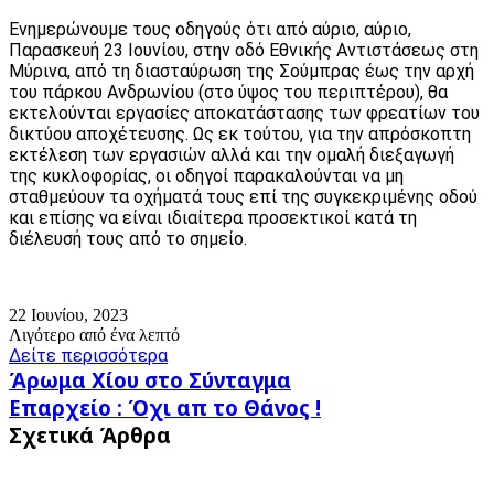
Ενημερώνουμε τους οδηγούς ότι από αύριο, αύριο,
Παρασκευή 23 Ιουνίου, στην οδό Εθνικής Αντιστάσεως στη
Μύρινα, από τη διασταύρωση της Σούμπρας έως την αρχή
του πάρκου Ανδρωνίου (στο ύψος του περιπτέρου), θα
εκτελούνται εργασίες αποκατάστασης των φρεατίων του
δικτύου αποχέτευσης. Ως εκ τούτου, για την απρόσκοπτη
εκτέλεση των εργασιών αλλά και την ομαλή διεξαγωγή
της κυκλοφορίας, οι οδηγοί παρακαλούνται να μη
σταθμεύουν τα οχήματά τους επί της συγκεκριμένης οδού
και επίσης να είναι ιδιαίτερα προσεκτικοί κατά τη
διέλευσή τους από το σημείο.
22 Ιουνίου, 2023
Λιγότερο από ένα λεπτό
Δείτε περισσότερα
Άρωμα
Άρωμα Χίου στο Σύνταγμα
Χίου
Επαρχείο
Επαρχείο : Όχι απ το Θάνος !
στο
:
Σχετικά Άρθρα
Σύνταγμα
Όχι
απ
το