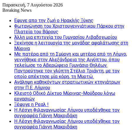
Παρασκευή, 7 Αυγούστου 2026
Breaking News
Εφυγε απο την ζωή o Ηρακλής Ξύκης
Φωταγώγηση του Χριστουγεννιάτικου Πάρκου στην
Πλατεία του Βάρους
Άλλη μια επιτυχία του Γυμνασίου Λιβαδοχωρίου
Ξεκίνησε η λειτουργία της μονάδας αφαλάτωσης στη
Μύρινα
Με πατέρα από τη Σμύρνη και μητέρα από τη Λήμνο,
γεννήθηκε στην Αλεξάνδρεια της Αιγύπτου, όπου
τελείωσε το Αβερώφειο Γυμνάσιο Θηλέων.
Παντρεύτηκε τον γλύπτη Στέλιο Τριάντη, με τον
οποίο απέκτησε μία κόρη, τη Μυρτώ.
Ανάληψη καθηκόντων στρατιωτικών κτηνιάτρων
στην Π.Ε. Λήμνου
Κλειστό Οδικό Δίκτυο Μύρινας-Μούδρου λόγω
εργασιών
Ξέφυγε η Ρεαλ !
Η Λέσχη Φιλαναγνωσίας Λήμνου υποδέχθηκε τον
συγγραφέα Γιάννη Μακριδάκη
Η Λέσχη Φιλαναγνωσίας Λήμνου υποδέχθηκε τον
συγγραφέα Γιάννη Μακριδάκη