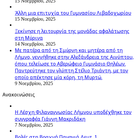
15 Νοεμβρίου, 2025
Άλλη μια επιτυχία του Γυμνασίου Λιβαδοχωρίου
15 Νοεμβρίου, 2025
Ξεκίνησε η λειτουργία της μονάδας αφαλάτωσης
στη Μύρινα
14 Νοεμβρίου, 2025
Με πατέρα από τη Σμύρνη και μητέρα από τη
Λήμνο, γεννήθηκε στην Αλεξάνδρεια της Αιγύπτου,
όπου τελείωσε το Αβερώφειο Γυμνάσιο Θηλέων.
Παντρεύτηκε τον γλύπτη Στέλιο Τριάντη, με τον
οποίο απέκτησε μία κόρη, τη Μυρτώ.
9 Νοεμβρίου, 2025
Ανακοινώσεις
Η Λέσχη Φιλαναγνωσίας Λήμνου υποδέχθηκε τον
συγγραφέα Γιάννη Μακριδάκη
7 Νοεμβρίου, 2025
Βολές στη Βραχνή Παναγιά Δευτ. 1