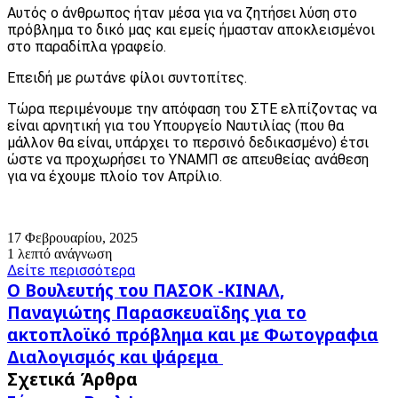
Αυτός ο άνθρωπος ήταν μέσα για να ζητήσει λύση στο
πρόβλημα το δικό μας και εμείς ήμασταν αποκλεισμένοι
στο παραδίπλα γραφείο.
Επειδή με ρωτάνε φίλοι συντοπίτες.
Τώρα περιμένουμε την απόφαση του ΣΤΕ ελπίζοντας να
είναι αρνητική για του Υπουργείο Ναυτιλίας (που θα
μάλλον θα είναι, υπάρχει το περσινό δεδικασμένο) έτσι
ώστε να προχωρήσει το ΥΝΑΜΠ σε απευθείας ανάθεση
για να έχουμε πλοίο τον Απρίλιο.
17 Φεβρουαρίου, 2025
1 λεπτό ανάγνωση
Δείτε περισσότερα
Ο
Ο Βουλευτής του ΠΑΣΟΚ -ΚΙΝΑΛ,
Βουλευτής
Παναγιώτης Παρασκευαϊδης για το
του
ακτοπλοϊκό πρόβλημα και με Φωτογραφια
ΠΑΣΟΚ
Διαλογισμός
-ΚΙΝΑΛ,
Διαλογισμός και ψάρεμα
και
Παναγιώτης
Σχετικά Άρθρα
ψάρεμα
Παρασκευαϊδης