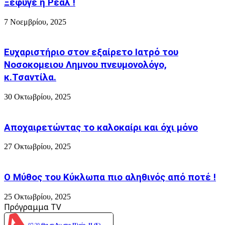
Ξέφυγε η Ρεαλ !
για
το
7 Νοεμβρίου, 2025
ακτοπλοϊκό
πρόβλημα
και
με
Ευχαριστήριο στον εξαίρετο Ιατρό του
Φωτογραφια
Νοσοκομειου Λημνου πνευμονολόγο,
κ.Τσαντίλα.
30 Οκτωβρίου, 2025
Αποχαιρετώντας το καλοκαίρι και όχι μόνο
27 Οκτωβρίου, 2025
Ο Μύθος του Κύκλωπα πιο αληθινός από ποτέ !
25 Οκτωβρίου, 2025
Πρόγραμμα TV