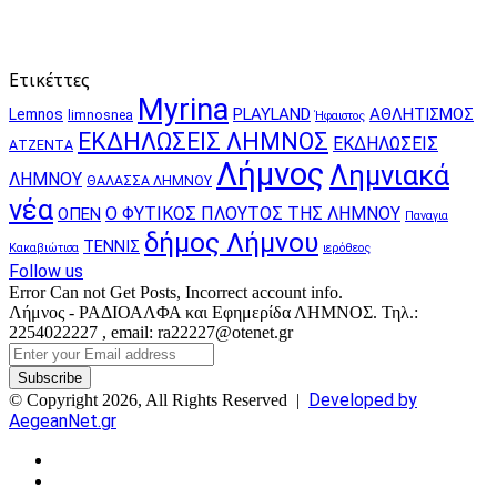
Ετικέττες
Myrina
PLAYLAND
ΑΘΛΗΤΙΣΜΟΣ
Lemnos
limnosnea
Ήφαιστος
ΕΚΔΗΛΩΣΕΙΣ ΛΗΜΝΟΣ
ΕΚΔΗΛΩΣΕΙΣ
ΑΤΖΕΝΤΑ
Λήμνος
Λημνιακά
ΛΗΜΝΟΥ
ΘΑΛΑΣΣΑ ΛΗΜΝΟΥ
νέα
Ο ΦΥΤΙΚΟΣ ΠΛΟΥΤΟΣ ΤΗΣ ΛΗΜΝΟΥ
ΟΠΕΝ
Παναγια
δήμος Λήμνου
ΤΕΝΝΙΣ
Κακαβιώτισα
ιερόθεος
Follow us
Error Can not Get Posts, Incorrect account info.
Λήμνος - ΡΑΔΙΟΑΛΦΑ και Εφημερίδα ΛΗΜΝΟΣ. Τηλ.:
2254022227 , email: ra22227@otenet.gr
Enter
your
Email
Developed by
© Copyright 2026, All Rights Reserved |
address
AegeanNet.gr
Facebook
X