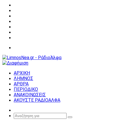
Facebook
X
YouTube
Instagram
Σύνδεση
Random
Article
Sidebar
Μενού
ΑΡΧΙΚΗ
ΛΗΜΝΟΣ
ΑΡΘΡΑ
ΠΕΡΙΟΔΙΚΟ
ΑΝΑΚΟΙΝΩΣΕΙΣ
ΑΚΟΥΣΤΕ ΡΑΔΙΟΑΛΦΑ
Random
Article
Αναζήτηση
για