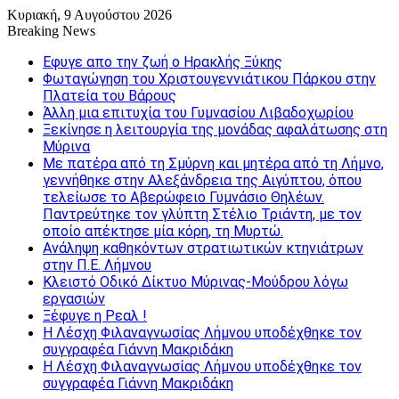
Κυριακή, 9 Αυγούστου 2026
Breaking News
Εφυγε απο την ζωή o Ηρακλής Ξύκης
Φωταγώγηση του Χριστουγεννιάτικου Πάρκου στην
Πλατεία του Βάρους
Άλλη μια επιτυχία του Γυμνασίου Λιβαδοχωρίου
Ξεκίνησε η λειτουργία της μονάδας αφαλάτωσης στη
Μύρινα
Με πατέρα από τη Σμύρνη και μητέρα από τη Λήμνο,
γεννήθηκε στην Αλεξάνδρεια της Αιγύπτου, όπου
τελείωσε το Αβερώφειο Γυμνάσιο Θηλέων.
Παντρεύτηκε τον γλύπτη Στέλιο Τριάντη, με τον
οποίο απέκτησε μία κόρη, τη Μυρτώ.
Ανάληψη καθηκόντων στρατιωτικών κτηνιάτρων
στην Π.Ε. Λήμνου
Κλειστό Οδικό Δίκτυο Μύρινας-Μούδρου λόγω
εργασιών
Ξέφυγε η Ρεαλ !
Η Λέσχη Φιλαναγνωσίας Λήμνου υποδέχθηκε τον
συγγραφέα Γιάννη Μακριδάκη
Η Λέσχη Φιλαναγνωσίας Λήμνου υποδέχθηκε τον
συγγραφέα Γιάννη Μακριδάκη