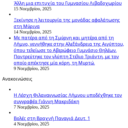
Άλλη μια επιτυχία του Γυμνασίου Λιβαδοχωρίου
15 Νοεμβρίου, 2025
Ξεκίνησε η λειτουργία της μονάδας αφαλάτωσης
στη Μύρινα
14 Νοεμβρίου, 2025
Με πατέρα από τη Σμύρνη και μητέρα από τη
Λήμνο, γεννήθηκε στην Αλεξάνδρεια της Αιγύπτου,
όπου τελείωσε το Αβερώφειο Γυμνάσιο Θηλέων.
Παντρεύτηκε τον γλύπτη Στέλιο Τριάντη, με τον
οποίο απέκτησε μία κόρη, τη Μυρτώ.
9 Νοεμβρίου, 2025
Ανακοινώσεις
Η Λέσχη Φιλαναγνωσίας Λήμνου υποδέχθηκε τον
συγγραφέα Γιάννη Μακριδάκη
7 Νοεμβρίου, 2025
Βολές στη Βραχνή Παναγιά Δευτ. 1
4 Νοεμβρίου, 2025