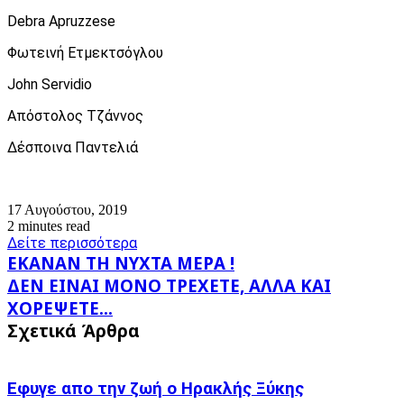
Debra Apruzzese
Φωτεινή Ετμεκτσόγλου
John Servidio
Απόστολος Τζάννος
Δέσποινα Παντελιά
17 Αυγούστου, 2019
2 minutes read
Δείτε περισσότερα
ΕΚΑΝΑΝ
ΕΚΑΝΑΝ ΤΗ ΝΥΧΤΑ ΜΕΡΑ !
ΤΗ
ΔΕΝ
ΔΕΝ ΕΙΝΑΙ ΜΟΝΟ ΤΡΕΧΕΤΕ, ΑΛΛΑ ΚΑΙ
ΝΥΧΤΑ
ΕΙΝΑΙ
ΧΟΡΕΨΕΤΕ...
ΜΕΡΑ
ΜΟΝΟ
!
Σχετικά Άρθρα
ΤΡΕΧΕΤΕ,
ΑΛΛΑ
ΚΑΙ
ΧΟΡΕΨΕΤΕ...
Εφυγε απο την ζωή o Ηρακλής Ξύκης