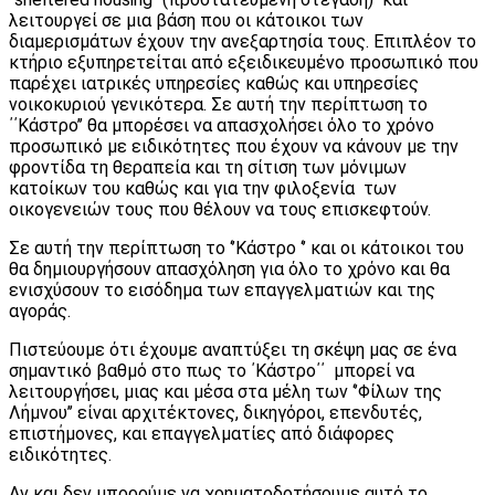
λειτουργεί σε μια βάση που οι κάτοικοι των
διαμερισμάτων έχουν την ανεξαρτησία τους. Επιπλέον το
κτήριο εξυπηρετείται από εξειδικευμένο προσωπικό που
παρέχει ιατρικές υπηρεσίες καθώς και υπηρεσίες
νοικοκυριού γενικότερα. Σε αυτή την περίπτωση το
΄΄Κάστρο’’ θα μπορέσει να απασχολήσει όλο το χρόνο
προσωπικό με ειδικότητες που έχουν να κάνουν με την
φροντίδα τη θεραπεία και τη σίτιση των μόνιμων
κατοίκων του καθώς και για την φιλοξενία των
οικογενειών τους που θέλουν να τους επισκεφτούν.
Σε αυτή την περίπτωση το ‘’Κάστρο ‘’ και οι κάτοικοι του
θα δημιουργήσουν απασχόληση για όλο το χρόνο και θα
ενισχύσουν το εισόδημα των επαγγελματιών και της
αγοράς.
Πιστεύουμε ότι έχουμε αναπτύξει τη σκέψη μας σε ένα
σημαντικό βαθμό στο πως το ΄Κάστρο΄΄ μπορεί να
λειτουργήσει, μιας και μέσα στα μέλη των ‘’Φίλων της
Λήμνου’’ είναι αρχιτέκτονες, δικηγόροι, επενδυτές,
επιστήμονες, και επαγγελματίες από διάφορες
ειδικότητες.
Αν και δεν μπορούμε να χρηματοδοτήσουμε αυτό το