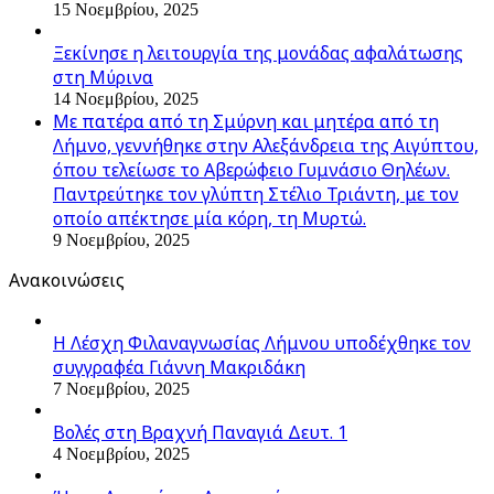
15 Νοεμβρίου, 2025
Ξεκίνησε η λειτουργία της μονάδας αφαλάτωσης
στη Μύρινα
14 Νοεμβρίου, 2025
Με πατέρα από τη Σμύρνη και μητέρα από τη
Λήμνο, γεννήθηκε στην Αλεξάνδρεια της Αιγύπτου,
όπου τελείωσε το Αβερώφειο Γυμνάσιο Θηλέων.
Παντρεύτηκε τον γλύπτη Στέλιο Τριάντη, με τον
οποίο απέκτησε μία κόρη, τη Μυρτώ.
9 Νοεμβρίου, 2025
Ανακοινώσεις
Η Λέσχη Φιλαναγνωσίας Λήμνου υποδέχθηκε τον
συγγραφέα Γιάννη Μακριδάκη
7 Νοεμβρίου, 2025
Βολές στη Βραχνή Παναγιά Δευτ. 1
4 Νοεμβρίου, 2025