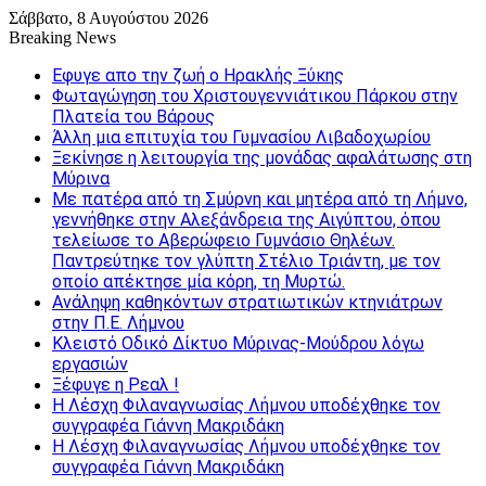
Σάββατο, 8 Αυγούστου 2026
Breaking News
Εφυγε απο την ζωή o Ηρακλής Ξύκης
Φωταγώγηση του Χριστουγεννιάτικου Πάρκου στην
Πλατεία του Βάρους
Άλλη μια επιτυχία του Γυμνασίου Λιβαδοχωρίου
Ξεκίνησε η λειτουργία της μονάδας αφαλάτωσης στη
Μύρινα
Με πατέρα από τη Σμύρνη και μητέρα από τη Λήμνο,
γεννήθηκε στην Αλεξάνδρεια της Αιγύπτου, όπου
τελείωσε το Αβερώφειο Γυμνάσιο Θηλέων.
Παντρεύτηκε τον γλύπτη Στέλιο Τριάντη, με τον
οποίο απέκτησε μία κόρη, τη Μυρτώ.
Ανάληψη καθηκόντων στρατιωτικών κτηνιάτρων
στην Π.Ε. Λήμνου
Κλειστό Οδικό Δίκτυο Μύρινας-Μούδρου λόγω
εργασιών
Ξέφυγε η Ρεαλ !
Η Λέσχη Φιλαναγνωσίας Λήμνου υποδέχθηκε τον
συγγραφέα Γιάννη Μακριδάκη
Η Λέσχη Φιλαναγνωσίας Λήμνου υποδέχθηκε τον
συγγραφέα Γιάννη Μακριδάκη