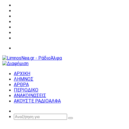
Facebook
X
YouTube
Instagram
Σύνδεση
Random
Article
Sidebar
Μενού
ΑΡΧΙΚΗ
ΛΗΜΝΟΣ
ΑΡΘΡΑ
ΠΕΡΙΟΔΙΚΟ
ΑΝΑΚΟΙΝΩΣΕΙΣ
ΑΚΟΥΣΤΕ ΡΑΔΙΟΑΛΦΑ
Random
Article
Αναζήτηση
για