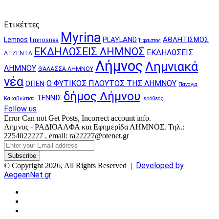
Ετικέττες
Myrina
PLAYLAND
ΑΘΛΗΤΙΣΜΟΣ
Lemnos
limnosnea
Ήφαιστος
ΕΚΔΗΛΩΣΕΙΣ ΛΗΜΝΟΣ
ΕΚΔΗΛΩΣΕΙΣ
ΑΤΖΕΝΤΑ
Λήμνος
Λημνιακά
ΛΗΜΝΟΥ
ΘΑΛΑΣΣΑ ΛΗΜΝΟΥ
νέα
Ο ΦΥΤΙΚΟΣ ΠΛΟΥΤΟΣ ΤΗΣ ΛΗΜΝΟΥ
ΟΠΕΝ
Παναγια
δήμος Λήμνου
ΤΕΝΝΙΣ
Κακαβιώτισα
ιερόθεος
Follow us
Error Can not Get Posts, Incorrect account info.
Λήμνος - ΡΑΔΙΟΑΛΦΑ και Εφημερίδα ΛΗΜΝΟΣ. Τηλ.:
2254022227 , email: ra22227@otenet.gr
Enter
your
Email
Developed by
© Copyright 2026, All Rights Reserved |
address
AegeanNet.gr
Facebook
X
YouTube