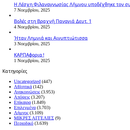
Η Λέσχη Φιλαναγνωσίας Λήμνου υποδέχθηκε τον σ
7 Νοεμβρίου, 2025
Βολές στη Βραχνή Παναγιά Δευτ. 1
4 Νοεμβρίου, 2025
Ήταν Λημνιά και Αιγυπτιώτισσα
3 Νοεμβρίου, 2025
ΚΑΡΠΑφορια !
1 Νοεμβρίου, 2025
Kατηγορίες
Uncategorized
(447)
Αθλητικά
(142)
Ανακοινώσεις
(3.953)
Απόψεις
(3.207)
Επίκαιρα
(1.849)
Επιλεγμένα
(3.703)
Λήμνος
(3.109)
ΜΙΚΡΕΣ ΑΓΓΕΛΙΕΣ
(9)
Περιοδικό
(3.639)