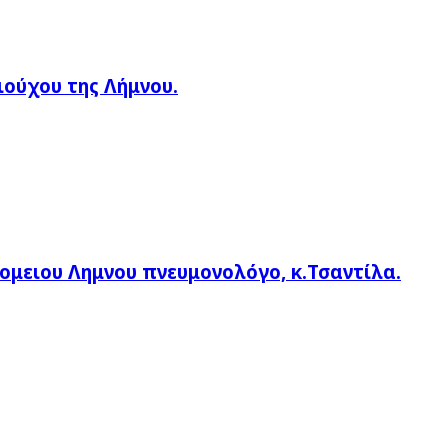
ιούχου της Λήμνου.
ομειου Λημνου πνευμονολόγο, κ.Τσαντίλα.