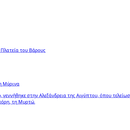
 Πλατεία του Βάρους
η Μύρινα
 γεννήθηκε στην Αλεξάνδρεια της Αιγύπτου, όπου τελείω
κόρη, τη Μυρτώ.