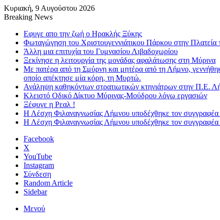
Κυριακή, 9 Αυγούστου 2026
Breaking News
Εφυγε απο την ζωή o Ηρακλής Ξύκης
Φωταγώγηση του Χριστουγεννιάτικου Πάρκου στην Πλατεία 
Άλλη μια επιτυχία του Γυμνασίου Λιβαδοχωρίου
Ξεκίνησε η λειτουργία της μονάδας αφαλάτωσης στη Μύρινα
Με πατέρα από τη Σμύρνη και μητέρα από τη Λήμνο, γεννήθη
οποίο απέκτησε μία κόρη, τη Μυρτώ.
Ανάληψη καθηκόντων στρατιωτικών κτηνιάτρων στην Π.Ε. Λ
Κλειστό Οδικό Δίκτυο Μύρινας-Μούδρου λόγω εργασιών
Ξέφυγε η Ρεαλ !
Η Λέσχη Φιλαναγνωσίας Λήμνου υποδέχθηκε τον συγγραφέα
Η Λέσχη Φιλαναγνωσίας Λήμνου υποδέχθηκε τον συγγραφέα
Facebook
X
YouTube
Instagram
Σύνδεση
Random Article
Sidebar
Μενού