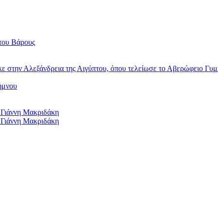
του Βάρους
κε στην Αλεξάνδρεια της Αιγύπτου, όπου τελείωσε το Αβερώφειο Γυμ
ήμνου
 Γιάννη Μακριδάκη
 Γιάννη Μακριδάκη