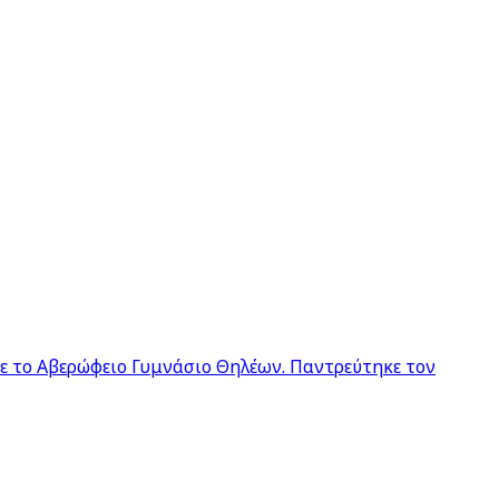
σε το Αβερώφειο Γυμνάσιο Θηλέων. Παντρεύτηκε τον