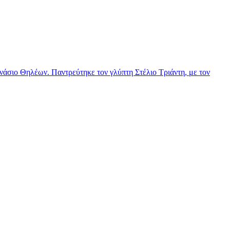
νάσιο Θηλέων. Παντρεύτηκε τον γλύπτη Στέλιο Τριάντη, με τον