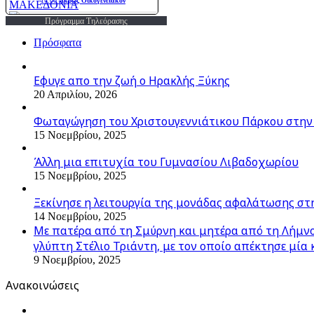
Πρόγραμμα Τηλεόρασης
Πρόσφατα
Εφυγε απο την ζωή o Ηρακλής Ξύκης
20 Απριλίου, 2026
Φωταγώγηση του Χριστουγεννιάτικου Πάρκου στην
15 Νοεμβρίου, 2025
Άλλη μια επιτυχία του Γυμνασίου Λιβαδοχωρίου
15 Νοεμβρίου, 2025
Ξεκίνησε η λειτουργία της μονάδας αφαλάτωσης στ
14 Νοεμβρίου, 2025
Με πατέρα από τη Σμύρνη και μητέρα από τη Λήμνο,
γλύπτη Στέλιο Τριάντη, με τον οποίο απέκτησε μία 
9 Νοεμβρίου, 2025
Ανακοινώσεις