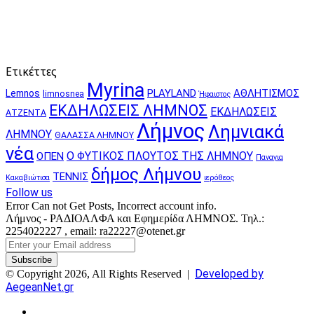
Ετικέττες
Myrina
PLAYLAND
ΑΘΛΗΤΙΣΜΟΣ
Lemnos
limnosnea
Ήφαιστος
ΕΚΔΗΛΩΣΕΙΣ ΛΗΜΝΟΣ
ΕΚΔΗΛΩΣΕΙΣ
ΑΤΖΕΝΤΑ
Λήμνος
Λημνιακά
ΛΗΜΝΟΥ
ΘΑΛΑΣΣΑ ΛΗΜΝΟΥ
νέα
Ο ΦΥΤΙΚΟΣ ΠΛΟΥΤΟΣ ΤΗΣ ΛΗΜΝΟΥ
ΟΠΕΝ
Παναγια
δήμος Λήμνου
ΤΕΝΝΙΣ
Κακαβιώτισα
ιερόθεος
Follow us
Error Can not Get Posts, Incorrect account info.
Λήμνος - ΡΑΔΙΟΑΛΦΑ και Εφημερίδα ΛΗΜΝΟΣ. Τηλ.:
2254022227 , email: ra22227@otenet.gr
Enter
your
Email
Developed by
© Copyright 2026, All Rights Reserved |
address
AegeanNet.gr
Facebook