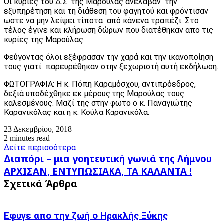
Οι κυρίες του Δ.Σ. της Μαρούλας ανέλαβαν την
εξυπηρέτηση και τη διάθεση του φαγητού και φρόντισαν
ωστε να μην λείψει τίποτα από κάνενα τραπέζι. Στο
τέλος έγινε και κλήρωση δώρων που διατέθηκαν απο τις
κυρίες της Μαρούλας.
Φεύγοντας όλοι εξέφρασαν την χαρά και την ικανοποίηση
τους γιατί παρευρέθηκαν στην ξεχωριστή αυτή εκδήλωση.
ΦΩΤΟΓΡΑΦΙΑ: Η κ. Πόπη Καραμόσχου, αντιπρόεδρος,
δεξιά υποδέχθηκε εκ μέρους της Μαρούλας τους
καλεσμένους. Μαζί της στην φωτο ο κ. Παναγιώτης
Καρανικόλας και η κ. Κούλα Καρανικόλα.
23 Δεκεμβρίου, 2018
2 minutes read
Δείτε περισσότερα
Διαπόρι
Διαπόρι – μια γοητευτική γωνιά της Λήμνου
–
ΑΡΧΙΣΑΝ,
ΑΡΧΙΣΑΝ, ΕΝΤΥΠΩΣΙΑΚΑ, ΤΑ ΚΑΛΑΝΤΑ !
μια
ΕΝΤΥΠΩΣΙΑΚΑ,
Σχετικά Άρθρα
γοητευτική
ΤΑ
γωνιά
ΚΑΛΑΝΤΑ
της
!
Λήμνου
Εφυγε απο την ζωή o Ηρακλής Ξύκης