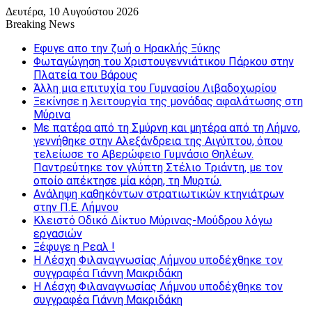
Δευτέρα, 10 Αυγούστου 2026
Breaking News
Εφυγε απο την ζωή o Ηρακλής Ξύκης
Φωταγώγηση του Χριστουγεννιάτικου Πάρκου στην
Πλατεία του Βάρους
Άλλη μια επιτυχία του Γυμνασίου Λιβαδοχωρίου
Ξεκίνησε η λειτουργία της μονάδας αφαλάτωσης στη
Μύρινα
Με πατέρα από τη Σμύρνη και μητέρα από τη Λήμνο,
γεννήθηκε στην Αλεξάνδρεια της Αιγύπτου, όπου
τελείωσε το Αβερώφειο Γυμνάσιο Θηλέων.
Παντρεύτηκε τον γλύπτη Στέλιο Τριάντη, με τον
οποίο απέκτησε μία κόρη, τη Μυρτώ.
Ανάληψη καθηκόντων στρατιωτικών κτηνιάτρων
στην Π.Ε. Λήμνου
Κλειστό Οδικό Δίκτυο Μύρινας-Μούδρου λόγω
εργασιών
Ξέφυγε η Ρεαλ !
Η Λέσχη Φιλαναγνωσίας Λήμνου υποδέχθηκε τον
συγγραφέα Γιάννη Μακριδάκη
Η Λέσχη Φιλαναγνωσίας Λήμνου υποδέχθηκε τον
συγγραφέα Γιάννη Μακριδάκη