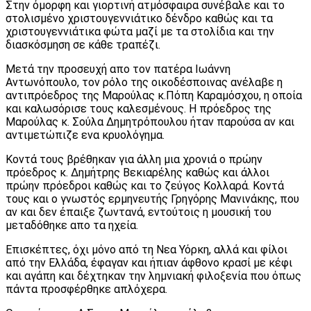
Στην όμορφη και γιορτινή ατμόσφαιρα συνέβαλε και το
στολισμένο χριστουγεννιάτικο δένδρο καθώς και τα
χριστουγεννιάτικα φώτα μαζί με τα στολίδια και την
διασκόσμηση σε κάθε τραπέζι.
Μετά την προσευχή απο τον πατέρα Ιωάννη
Αντωνόπουλο, τον ρόλο της οικοδέσποινας ανέλαβε η
αντιπρόεδρος της Μαρούλας κ.Πόπη Καραμόσχου, η οποία
και καλωσόρισε τους καλεσμένους. Η πρόεδρος της
Μαρούλας κ. Σούλα Δημητρόπουλου ήταν παρούσα αν και
αντιμετώπιζε ενα κρυολόγημα.
Κοντά τους βρέθηκαν για άλλη μια χρονιά ο πρώην
πρόεδρος κ. Δημήτρης Βεκιαρέλης καθώς και άλλοι
πρώην πρόεδροι καθώς και το ζεύγος Κολλαρά. Κοντά
τους και ο γνωστός ερμηνευτής Γρηγόρης Μανινάκης, που
αν και δεν έπαιξε ζωντανά, εντούτοις η μουσική του
μεταδόθηκε απο τα ηχεία.
Επισκέπτες, όχι μόνο από τη Νεα Υόρκη, αλλά και φίλοι
από την Ελλάδα, έφαγαν και ήπιαν άφθονο κρασί με κέφι
και αγάπη και δέχτηκαν την λημνιακή φιλοξενία που όπως
πάντα προσφέρθηκε απλόχερα.