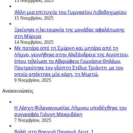
15 Νοεμβρίου, 2025
Άλλη μια επιτυχία του Γυμνασίου Λιβαδοχωρίου
15 Νοεμβρίου, 2025
Ξεκίνησε η λειτουργία της μονάδας αφαλάτωσης
στη Μύρινα
14 Νοεμβρίου, 2025
Με πατέρα από τη Σμύρνη και μητέρα από τη
Λήμνο, γεννήθηκε στην Αλεξάνδρεια της Αιγύπτου,
όπου τελείωσε το Αβερώφειο Γυμνάσιο Θηλέων.
Παντρεύτηκε τον γλύπτη Στέλιο Τριάντη, με τον
οποίο απέκτησε μία κόρη, τη Μυρτώ.
9 Νοεμβρίου, 2025
Ανακοινώσεις
Η Λέσχη Φιλαναγνωσίας Λήμνου υποδέχθηκε τον
συγγραφέα Γιάννη Μακριδάκη
7 Νοεμβρίου, 2025
Βολές στη Βραχνή Παναγιά Δευτ. 1