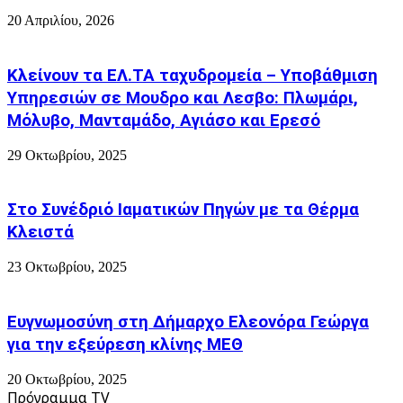
20 Απριλίου, 2026
Κλείνουν τα ΕΛ.ΤΑ ταχυδρομεία – Υποβάθμιση
Υπηρεσιών σε Μουδρο και Λεσβο: Πλωμάρι,
Μόλυβο, Μανταμάδο, Αγιάσο και Ερεσό
29 Οκτωβρίου, 2025
Στο Συνέδριό Ιαματικών Πηγών με τα Θέρμα
Κλειστά
23 Οκτωβρίου, 2025
Ευγνωμοσύνη στη Δήμαρχο Ελεονόρα Γεώργα
για την εξεύρεση κλίνης ΜΕΘ
20 Οκτωβρίου, 2025
Πρόγραμμα TV