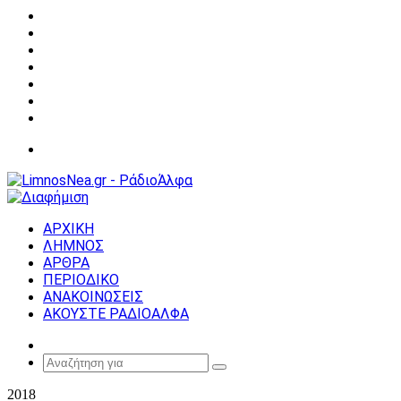
Facebook
X
YouTube
Instagram
Σύνδεση
Random
Article
Sidebar
Μενού
ΑΡΧΙΚΗ
ΛΗΜΝΟΣ
ΑΡΘΡΑ
ΠΕΡΙΟΔΙΚΟ
ΑΝΑΚΟΙΝΩΣΕΙΣ
ΑΚΟΥΣΤΕ ΡΑΔΙΟΑΛΦΑ
Random
Article
Αναζήτηση
για
2018