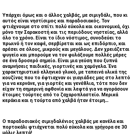
Υπάρχει όμως και ο άλλος χαλβάς, με σιμιγδάλι, που κι
αυτός είναι νηστίσιμος και παραδοσιακός. Τον
φτιάχνουμε στο σπίτι πολύ εύκολα και οικονομικά, όχι
μόνο την Σαρακοστή και τις περιόδους νηστείας, αλλά
όλο το χρόνο. Είναι το ίδιο νόστιμος, συνοδεύει το
πρωινό ή τον καφέ, σερβίρεται και ως επιδόρπιο, και
αρέσει σε όλους, μικρούς και μεγάλους.
Δεν χρειάζεται
ψυγείο και μπορούμε να τον φυλάξουμε πολλές μέρες
σε ένα δροσερό σημείο. Είναι μ
ια γεύση που ξυπνά
αναμνήσεις παιδικές, γιορτινές και χαμόγελα. Ένα
χαρακτηριστικό ελληνικό γλυκό, με ταπεινά υλικά της
κουζίνας που το έφτιαχναν οι γιαγιάδες μας στο λεπτό
για να κερνάνε, για γιορτές και γενέθλια, τότε που δεν
είχαν τη σημερινή αφθονία και λεφτά για να αγοράσουν
έτοιμες τούρτες από το ζαχαροπλαστείο. Μερικά
κεράκια και η τούρτα από χαλβά ήταν έτοιμη…
Ο παραδοσιακός σιμιγδαλένιος χαλβάς με κανέλα και
πορτοκάλι φτιάχνεται πολύ εύκολα και γρήγορα σε 30
μόλις λεπτά!