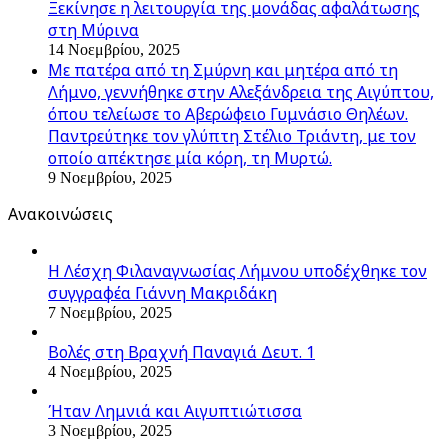
Ξεκίνησε η λειτουργία της μονάδας αφαλάτωσης
στη Μύρινα
14 Νοεμβρίου, 2025
Με πατέρα από τη Σμύρνη και μητέρα από τη
Λήμνο, γεννήθηκε στην Αλεξάνδρεια της Αιγύπτου,
όπου τελείωσε το Αβερώφειο Γυμνάσιο Θηλέων.
Παντρεύτηκε τον γλύπτη Στέλιο Τριάντη, με τον
οποίο απέκτησε μία κόρη, τη Μυρτώ.
9 Νοεμβρίου, 2025
Ανακοινώσεις
Η Λέσχη Φιλαναγνωσίας Λήμνου υποδέχθηκε τον
συγγραφέα Γιάννη Μακριδάκη
7 Νοεμβρίου, 2025
Βολές στη Βραχνή Παναγιά Δευτ. 1
4 Νοεμβρίου, 2025
Ήταν Λημνιά και Αιγυπτιώτισσα
3 Νοεμβρίου, 2025