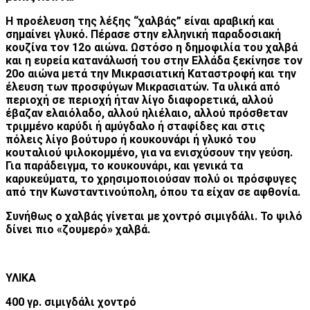
Η προέλευση της λέξης “χαλβάς” είναι αραβική και
σημαίνει γλυκό. Πέρασε στην ελληνική παραδοσιακή
κουζίνα τον 12ο αιώνα. Ωστόσο η δημοφιλία του χαλβά
και η ευρεία κατανάλωσή του στην Ελλάδα ξεκίνησε τον
20ο αιώνα μετά την Μικρασιατική Καταστροφή και την
έλευση των προσφύγων Μικρασιατών.
Τα υλικά από
περιοχή σε περιοχή ήταν λίγο διαφορετικά, αλλού
έβαζαν ελαιόλαδο, αλλού ηλιέλαιο, αλλού πρόσθεταν
τριμμένο καρύδι ή αμύγδαλο ή σταφίδες και στις
πόλεις λίγο βούτυρο ή κουκουνάρι ή γλυκό του
κουταλιού ψιλοκομμένο, για να ενισχύσουν την γεύση.
Για παράδειγμα, το κουκουνάρι, και γενικά τα
καρυκεύματα, το χρησιμοποιούσαν πολύ οι πρόσφυγες
από την Κωνσταντινούπολη, όπου τα είχαν σε αφθονία.
Συνήθως ο χαλβάς γίνεται με χοντρό σιμιγδάλι. Το ψιλό
δίνει πιο «ζουμερό» χαλβά.
ΥΛΙΚΑ
400 γρ. σιμιγδάλι χοντρό