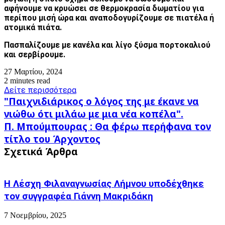
αφήνουμε να κρυώσει σε θερμοκρασία δωματίου για
περίπου μισή ώρα και αναποδογυρίζουμε σε πιατέλα ή
ατομικά πιάτα.
Πασπαλίζουμε με κανέλα και λίγο ξύσμα πορτοκαλιού
και σερβίρουμε.
27 Μαρτίου, 2024
2 minutes read
Δείτε περισσότερα
"Παιχνιδιάρικος
"Παιχνιδιάρικος ο λόγος της με έκανε να
ο
νιώθω ότι μιλάω με μια νέα κοπέλα".
λόγος
Π.
Π. Μπούμπουρας : Θα φέρω περήφανα τον
της
Μπούμπουρας
με
τίτλο του Άρχοντος
:
έκανε
Σχετικά Άρθρα
Θα
να
φέρω
νιώθω
περήφανα
ότι
τον
Η Λέσχη Φιλαναγνωσίας Λήμνου υποδέχθηκε
μιλάω
τίτλο
με
τον συγγραφέα Γιάννη Μακριδάκη
του
μια
Άρχοντος
νέα
7 Νοεμβρίου, 2025
κοπέλα".