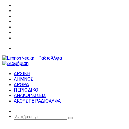
Facebook
X
YouTube
Instagram
Σύνδεση
Random
Article
Sidebar
Μενού
ΑΡΧΙΚΗ
ΛΗΜΝΟΣ
ΑΡΘΡΑ
ΠΕΡΙΟΔΙΚΟ
ΑΝΑΚΟΙΝΩΣΕΙΣ
ΑΚΟΥΣΤΕ ΡΑΔΙΟΑΛΦΑ
Random
Article
Αναζήτηση
για