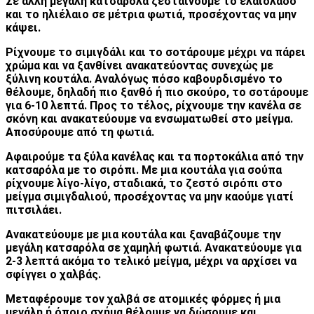
Σε άλλη μεγάλη κατσαρόλα ζεσταίνουμε το ελαιόλαδο
και το ηλιέλαιο σε μέτρια φωτιά, προσέχοντας να μην
κάψει.
Ρίχνουμε το σιμιγδάλι και το σοτάρουμε μέχρι να πάρει
χρώμα και να ξανθίνει ανακατεύοντας συνεχώς με
ξύλινη κουτάλα. Αναλόγως πόσο καβουρδισμένο το
θέλουμε, δηλαδή πιο ξανθό ή πιο σκούρο, το σοτάρουμε
για 6-10 λεπτά. Προς το τέλος, ρίχνουμε την κανέλα σε
σκόνη και ανακατεύουμε να ενσωματωθεί στο μείγμα.
Αποσύρουμε από τη φωτιά.
Αφαιρούμε τα ξύλα κανέλας και τα πορτοκάλια από την
κατσαρόλα με το σιρόπι. Με μια κουτάλα για σούπα
ρίχνουμε λίγο-λίγο, σταδιακά, το ζεστό σιρόπι στο
μείγμα σιμιγδαλιού, προσέχοντας να μην καούμε γιατί
πιτσιλάει.
Ανακατεύουμε με μια κουτάλα και ξαναβάζουμε την
μεγάλη κατσαρόλα σε χαμηλή φωτιά. Ανακατεύουμε για
2-3 λεπτά ακόμα το τελικό μείγμα, μέχρι να αρχίσει να
σφίγγει ο χαλβάς.
Μεταφέρουμε τον χαλβά σε ατομικές φόρμες ή μια
μεγάλη ή όποιο σχήμα θέλουμε να δώσουμε και