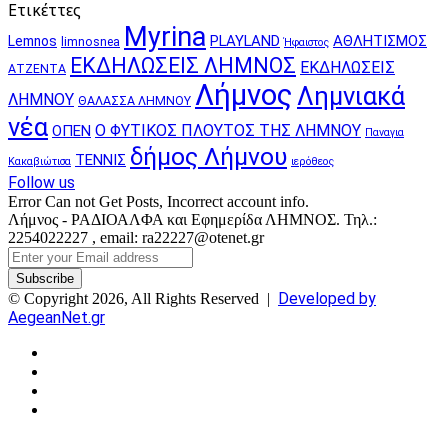
Ετικέττες
Myrina
PLAYLAND
ΑΘΛΗΤΙΣΜΟΣ
Lemnos
limnosnea
Ήφαιστος
ΕΚΔΗΛΩΣΕΙΣ ΛΗΜΝΟΣ
ΕΚΔΗΛΩΣΕΙΣ
ΑΤΖΕΝΤΑ
Λήμνος
Λημνιακά
ΛΗΜΝΟΥ
ΘΑΛΑΣΣΑ ΛΗΜΝΟΥ
νέα
Ο ΦΥΤΙΚΟΣ ΠΛΟΥΤΟΣ ΤΗΣ ΛΗΜΝΟΥ
ΟΠΕΝ
Παναγια
δήμος Λήμνου
ΤΕΝΝΙΣ
Κακαβιώτισα
ιερόθεος
Follow us
Error Can not Get Posts, Incorrect account info.
Λήμνος - ΡΑΔΙΟΑΛΦΑ και Εφημερίδα ΛΗΜΝΟΣ. Τηλ.:
2254022227 , email: ra22227@otenet.gr
Enter
your
Email
Developed by
© Copyright 2026, All Rights Reserved |
address
AegeanNet.gr
Facebook
X
YouTube
Instagram
Facebook
X
Back