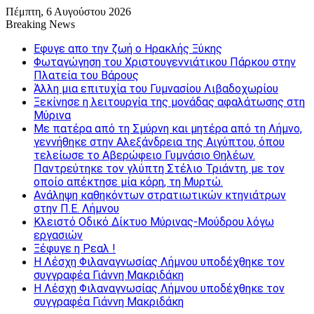
Πέμπτη, 6 Αυγούστου 2026
Breaking News
Εφυγε απο την ζωή o Ηρακλής Ξύκης
Φωταγώγηση του Χριστουγεννιάτικου Πάρκου στην
Πλατεία του Βάρους
Άλλη μια επιτυχία του Γυμνασίου Λιβαδοχωρίου
Ξεκίνησε η λειτουργία της μονάδας αφαλάτωσης στη
Μύρινα
Με πατέρα από τη Σμύρνη και μητέρα από τη Λήμνο,
γεννήθηκε στην Αλεξάνδρεια της Αιγύπτου, όπου
τελείωσε το Αβερώφειο Γυμνάσιο Θηλέων.
Παντρεύτηκε τον γλύπτη Στέλιο Τριάντη, με τον
οποίο απέκτησε μία κόρη, τη Μυρτώ.
Ανάληψη καθηκόντων στρατιωτικών κτηνιάτρων
στην Π.Ε. Λήμνου
Κλειστό Οδικό Δίκτυο Μύρινας-Μούδρου λόγω
εργασιών
Ξέφυγε η Ρεαλ !
Η Λέσχη Φιλαναγνωσίας Λήμνου υποδέχθηκε τον
συγγραφέα Γιάννη Μακριδάκη
Η Λέσχη Φιλαναγνωσίας Λήμνου υποδέχθηκε τον
συγγραφέα Γιάννη Μακριδάκη