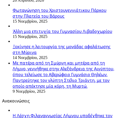
20 Απριλίου, 2026
Φωταγώγηση του Χριστουγεννιάτικου Πάρκου
στην Πλατεία του Βάρους
15 Νοεμβρίου, 2025
Άλλη μια επιτυχία του Γυμνασίου Λιβαδοχωρίου
15 Νοεμβρίου, 2025
Ξεκίνησε η λειτουργία της μονάδας αφαλάτωσης
στη Μύρινα
14 Νοεμβρίου, 2025
Με πατέρα από τη Σμύρνη και μητέρα από τη
Λήμνο, γεννήθηκε στην Αλεξάνδρεια της Αιγύπτου,
όπου τελείωσε το Αβερώφειο Γυμνάσιο Θηλέων.
Παντρεύτηκε τον γλύπτη Στέλιο Τριάντη, με τον
οποίο απέκτησε μία κόρη, τη Μυρτώ.
9 Νοεμβρίου, 2025
Ανακοινώσεις
Η Λέσχη Φιλαναγνωσίας Λήμνου υποδέχθηκε τον