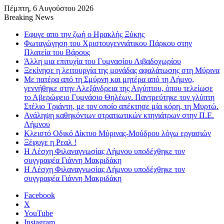
Πέμπτη, 6 Αυγούστου 2026
Breaking News
Εφυγε απο την ζωή o Ηρακλής Ξύκης
Φωταγώγηση του Χριστουγεννιάτικου Πάρκου στην
Πλατεία του Βάρους
Άλλη μια επιτυχία του Γυμνασίου Λιβαδοχωρίου
Ξεκίνησε η λειτουργία της μονάδας αφαλάτωσης στη Μύρινα
Με πατέρα από τη Σμύρνη και μητέρα από τη Λήμνο,
γεννήθηκε στην Αλεξάνδρεια της Αιγύπτου, όπου τελείωσε
το Αβερώφειο Γυμνάσιο Θηλέων. Παντρεύτηκε τον γλύπτη
Στέλιο Τριάντη, με τον οποίο απέκτησε μία κόρη, τη Μυρτώ.
Ανάληψη καθηκόντων στρατιωτικών κτηνιάτρων στην Π.Ε.
Λήμνου
Κλειστό Οδικό Δίκτυο Μύρινας-Μούδρου λόγω εργασιών
Ξέφυγε η Ρεαλ !
Η Λέσχη Φιλαναγνωσίας Λήμνου υποδέχθηκε τον
συγγραφέα Γιάννη Μακριδάκη
Η Λέσχη Φιλαναγνωσίας Λήμνου υποδέχθηκε τον
συγγραφέα Γιάννη Μακριδάκη
Facebook
X
YouTube
Instagram