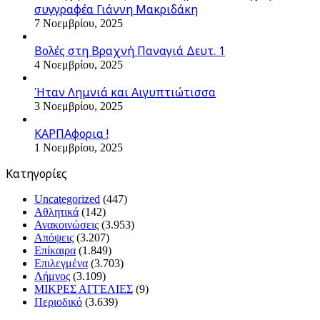
συγγραφέα Γιάννη Μακριδάκη
7 Νοεμβρίου, 2025
Βολές στη Βραχνή Παναγιά Δευτ. 1
4 Νοεμβρίου, 2025
Ήταν Λημνιά και Αιγυπτιώτισσα
3 Νοεμβρίου, 2025
ΚΑΡΠΑφορια !
1 Νοεμβρίου, 2025
Kατηγορίες
Uncategorized
(447)
Αθλητικά
(142)
Ανακοινώσεις
(3.953)
Απόψεις
(3.207)
Επίκαιρα
(1.849)
Επιλεγμένα
(3.703)
Λήμνος
(3.109)
ΜΙΚΡΕΣ ΑΓΓΕΛΙΕΣ
(9)
Περιοδικό
(3.639)