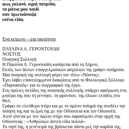
φως γαλανό, υγρή πατρίδα,
τα μάτια μου παιδί
σαν πρωτοάνοιξα
εσένα είδα.
Ένα κείμενο – μια ταυτότητα
ΠΑΥΛΙΝΑ Λ. ΓΕΡΟΝΤΟΥΔΗ
ΝΟΣΤΟΣ
Ποιητική Συλλογή
Η Παυλίνα Λ. Γεροντούδη κατάγεται από τη Λήμνο.
Εκτός των άλλων επαγγελματικών ασχολιών της γράφει ποιήματα.
Μια ποιητική της συλλογή φέρει τον τίτλο «Νόστος».
Έχει λάβει επανειλημμένα διακρίσεις από το Φιλολογικό Σύλλογο
«Παρνασσός» για το συγγραφικό της έργο.
Στις πρώτες σελίδες της ποιητικής συλλογής υπάρχει αφιέρωση στη
μητέρα της που τη γέννησε, τη φρόντισε, της έδωσε ελπίδες στο
Θεό.
Γράφει σε ελεύθερο στίχο και με το πρώτο ποίημά της συνδέει την
ποίηση της και τη ζωή της με την Οδύσσεια και τον Οδυσσέα.
Αυτό γίνεται με τον πρώτο στίχο που παραπέμπει στην αρχή της
Οδύσσειας : «Ανθρώπων άστεα είδα πολλά».
Το νησί της, η γενέτειρά της βρίσκεται πάντα μες την καρδιά της,