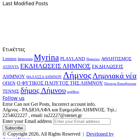
Last Modified Posts
Ετικέττες
Myrina
PLAYLAND
ΑΘΛΗΤΙΣΜΟΣ
Lemnos
limnosnea
Ήφαιστος
ΕΚΔΗΛΩΣΕΙΣ ΛΗΜΝΟΣ
ΕΚΔΗΛΩΣΕΙΣ
ΑΤΖΕΝΤΑ
Λήμνος
Λημνιακά νέα
ΛΗΜΝΟΥ
ΘΑΛΑΣΣΑ ΛΗΜΝΟΥ
Ο ΦΥΤΙΚΟΣ ΠΛΟΥΤΟΣ ΤΗΣ ΛΗΜΝΟΥ
ΟΠΕΝ
Παναγια Κακαβιώτισα
δήμος Λήμνου
ΤΕΝΝΙΣ
ιερόθεος
Follow us
Error Can not Get Posts, Incorrect account info.
Λήμνος - ΡΑΔΙΟΑΛΦΑ και Εφημερίδα ΛΗΜΝΟΣ. Τηλ.:
2254022227 , email: ra22227@otenet.gr
Enter your Email address
© Copyright 2026, All Rights Reserved |
Developed by