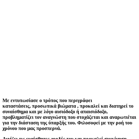
Με εντυπωσίασε ο τρόπος που περιγράφει
καταστάσεις, προσωπικά βιώματα , προκαλεί και διατηρεί το
συναίσθημα και με λόγο αισιόδοξο ή απαισιόδοξο,
προβληματίζει τον αναγνώστη που στοχάζεται και αναρωτιέται
για την διάσταση της ύπαρξής του. Φιλοσοφεί με την ροή του
χρόνου που μας προσπερνά.
Αγγίζει τις ευαίσθητες χορδές του και προκαλεί συγκίνηση.