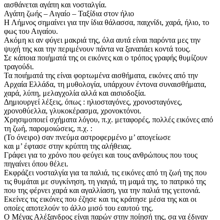
αισθάνεται αγάπη και νοσταλγία.
Αγάπη ζωής – Αιγαίο – Ταξίδια στον ήλιο
Η Λήμνος σημαίνει για την ίδια θάλασσα, παιχνίδι, χαρά, ήλιο, το
φως του Αιγαίου.
Ακόμη κι αν φύγει μακριά της, όλα αυτά είναι παρόντα μες την
ψυχή της και την περιμένουν πάντα να ξαναπάει κοντά τους.
Σε κάποια ποιήματά της οι εικόνες και ο τρόπος γραφής θυμίζουν
τραγούδι.
Τα ποιήματά της είναι φορτωμένα αισθήματα, εικόνες από την
Αρχαία Ελλάδα, τη μυθολογία, υπάρχουν έντονα συναισθήματα,
χαρά, λύπη, μελαγχολία αλλά και αισιοδοξία.
Δημιουργεί λέξεις, όπως : ηλιοσταγόνες, χρονοσταγόνες,
χρονοθύελλα, γλυκοκέρασμα, χρονοκτόνοι.
Χρησιμοποιεί σχήματα λόγου, π.χ. μεταφορές, πολλές εικόνες από
τη ζωή, παρομοιώσεις, π.χ. :
(Το όνειρο) σαν πνεύμα αστροφερμένο μ’ απογείωσε
και μ’ έφτασε στην κρύπτη της αλήθειας.
Γράφει για το χρόνο που φεύγει και τους ανθρώπους που τους
πηγαίνει όπου θέλει.
Εκφράζει νοσταλγία για τα παλιά, τις εικόνες από τη ζωή της που
τις θυμάται με συγκίνηση, τη γιαγιά, τη μαμά της, το πατρικό της
που της φέρνει χαρά και αγαλλίαση, για την παλιά της γειτονιά.
Εκείνες τις εικόνες που έζησε και τις κράτησε μέσα της και οι
οποίες αποτελούν το άλλο μισό του εαυτού της.
Ο Μέγας Αλέξανδρος είναι παρών στην ποίησή της, σα να έδιναν