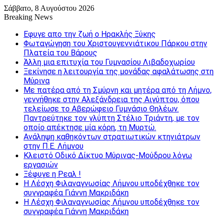
Σάββατο, 8 Αυγούστου 2026
Breaking News
Εφυγε απο την ζωή o Ηρακλής Ξύκης
Φωταγώγηση του Χριστουγεννιάτικου Πάρκου στην
Πλατεία του Βάρους
Άλλη μια επιτυχία του Γυμνασίου Λιβαδοχωρίου
Ξεκίνησε η λειτουργία της μονάδας αφαλάτωσης στη
Μύρινα
Με πατέρα από τη Σμύρνη και μητέρα από τη Λήμνο,
γεννήθηκε στην Αλεξάνδρεια της Αιγύπτου, όπου
τελείωσε το Αβερώφειο Γυμνάσιο Θηλέων.
Παντρεύτηκε τον γλύπτη Στέλιο Τριάντη, με τον
οποίο απέκτησε μία κόρη, τη Μυρτώ.
Ανάληψη καθηκόντων στρατιωτικών κτηνιάτρων
στην Π.Ε. Λήμνου
Κλειστό Οδικό Δίκτυο Μύρινας-Μούδρου λόγω
εργασιών
Ξέφυγε η Ρεαλ !
Η Λέσχη Φιλαναγνωσίας Λήμνου υποδέχθηκε τον
συγγραφέα Γιάννη Μακριδάκη
Η Λέσχη Φιλαναγνωσίας Λήμνου υποδέχθηκε τον
συγγραφέα Γιάννη Μακριδάκη