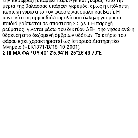
την περίφραξη υπάρχει παρκινγκ και γκαράζ. Από την
μεριά της θάλασσας υπάρχει γκρεμός, όμως η υπόλοιπη
περιοχή γύρω από τον φάρο είναι ομαλή και βατή. Η
κοντινότερη αμμουδιά/παραλία κατάλληλη για μικρά
παιδιά βρίσκεται σε απόσταση 2,5 χλμ. Η παροχή
ρεύματος γίνεται μέσω του δικτύου ΔΕΗ της νήσου ενώ η
ύδρευση από δεξαμενή όμβριων υδάτων. Το κτήριο του
φάρου έχει χαρακτηριστεί ως Ιστορικό Διατηρητέο
Μνημείο (ΦΕΚ1371/Β/18-10-2001).
ΣΤΙΓΜΑ ΦΑΡΟΥ:40° 2’5.94″N 25°26’43.70″E