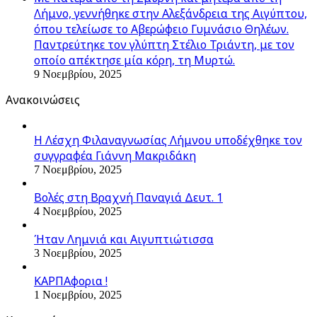
Λήμνο, γεννήθηκε στην Αλεξάνδρεια της Αιγύπτου,
όπου τελείωσε το Αβερώφειο Γυμνάσιο Θηλέων.
Παντρεύτηκε τον γλύπτη Στέλιο Τριάντη, με τον
οποίο απέκτησε μία κόρη, τη Μυρτώ.
9 Νοεμβρίου, 2025
Ανακοινώσεις
Η Λέσχη Φιλαναγνωσίας Λήμνου υποδέχθηκε τον
συγγραφέα Γιάννη Μακριδάκη
7 Νοεμβρίου, 2025
Βολές στη Βραχνή Παναγιά Δευτ. 1
4 Νοεμβρίου, 2025
Ήταν Λημνιά και Αιγυπτιώτισσα
3 Νοεμβρίου, 2025
ΚΑΡΠΑφορια !
1 Νοεμβρίου, 2025