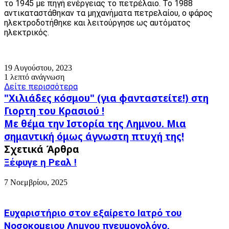
το 1945 με πηγή ενέργειας το πετρέλαιο. Το 1988
αντικαταστάθηκαν τα μηχανήματα πετρελαίου, ο φάρος
ηλεκτροδοτήθηκε και λειτούργησε ως αυτόματος
ηλεκτρικός.
19 Αυγούστου, 2023
1 λεπτό ανάγνωση
Δείτε περισσότερα
"Χιλιάδες
"Χιλιάδες κόσμου" (για φανταστείτε!) στη
κόσμου"
Γιορτη του Κρασιού !
(για
Με
Με θέμα την Ιστορία της Λημνου. Μια
φανταστείτε!)
θέμα
στη
σημαντική όμως άγνωστη πτυχή της!
την
Γιορτη
Σχετικά Άρθρα
Ιστορία
του
της
Ξέφυγε η Ρεαλ !
Κρασιού
Λημνου.
!
Μια
7 Νοεμβρίου, 2025
σημαντική
όμως
άγνωστη
Ευχαριστήριο στον εξαίρετο Ιατρό του
πτυχή
Νοσοκομειου Λημνου πνευμονολόγο,
της!