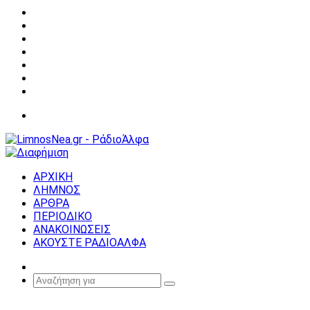
Facebook
X
YouTube
Instagram
Σύνδεση
Random
Article
Sidebar
Μενού
ΑΡΧΙΚΗ
ΛΗΜΝΟΣ
ΑΡΘΡΑ
ΠΕΡΙΟΔΙΚΟ
ΑΝΑΚΟΙΝΩΣΕΙΣ
ΑΚΟΥΣΤΕ ΡΑΔΙΟΑΛΦΑ
Random
Article
Αναζήτηση
για