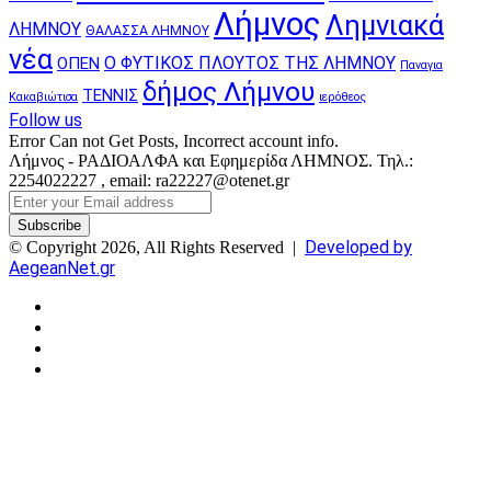
Λήμνος
Λημνιακά
ΛΗΜΝΟΥ
ΘΑΛΑΣΣΑ ΛΗΜΝΟΥ
νέα
Ο ΦΥΤΙΚΟΣ ΠΛΟΥΤΟΣ ΤΗΣ ΛΗΜΝΟΥ
ΟΠΕΝ
Παναγια
δήμος Λήμνου
ΤΕΝΝΙΣ
Κακαβιώτισα
ιερόθεος
Follow us
Error Can not Get Posts, Incorrect account info.
Λήμνος - ΡΑΔΙΟΑΛΦΑ και Εφημερίδα ΛΗΜΝΟΣ. Τηλ.:
2254022227 , email: ra22227@otenet.gr
Enter
your
Email
Developed by
© Copyright 2026, All Rights Reserved |
address
AegeanNet.gr
Facebook
X
YouTube
Instagram
Facebook
X
Back
to
top
button