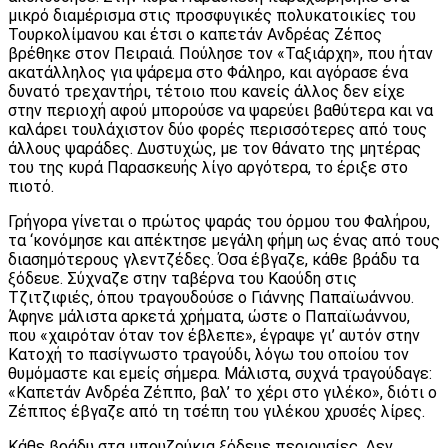
μικρό διαμέρισμα στις προσφυγικές πολυκατοικίες του
Τουρκολίμανου και έτσι ο καπετάν Ανδρέας Ζέπος
βρέθηκε στον Πειραιά. Πούλησε τον «Ταξιάρχη», που ήταν
ακατάλληλος για ψάρεμα στο Φάληρο, και αγόρασε ένα
δυνατό τρεχαντήρι, τέτοιο που κανείς άλλος δεν είχε
στην περιοχή αφού μπορούσε να ψαρεύει βαθύτερα και να
καλάρει τουλάχιστον δύο φορές περισσότερες από τους
άλλους ψαράδες. Δυστυχώς, με τον θάνατο της μητέρας
του της κυρά Παρασκευής λίγο αργότερα, το έριξε στο
πιοτό.
Γρήγορα γίνεται ο πρώτος ψαράς του όρμου του Φαλήρου,
τα ‘κονόμησε και απέκτησε μεγάλη φήμη ως ένας από τους
διασημότερους γλεντζέδες. Όσα έβγαζε, κάθε βράδυ τα
ξόδευε. Σύχναζε στην ταβέρνα του Καούδη στις
Τζιτζιφιές, όπου τραγουδούσε ο Γιάννης Παπαϊωάννου.
Άφηνε μάλιστα αρκετά χρήματα, ώστε ο Παπαϊωάννου,
που «χαιρόταν όταν τον έβλεπε», έγραψε γι’ αυτόν στην
Κατοχή το πασίγνωστο τραγούδι, λόγω του οποίου τον
θυμόμαστε και εμείς σήμερα. Μάλιστα, συχνά τραγούδαγε:
«Καπετάν Ανδρέα Ζέππο, βαλ’ το χέρι στο γιλέκο», διότι ο
Ζέππος έβγαζε από τη τσέπη του γιλέκου χρυσές λίρες.
Κάθε βράδυ στα μπουζούκια ξόδευε περιουσίες. Δεν