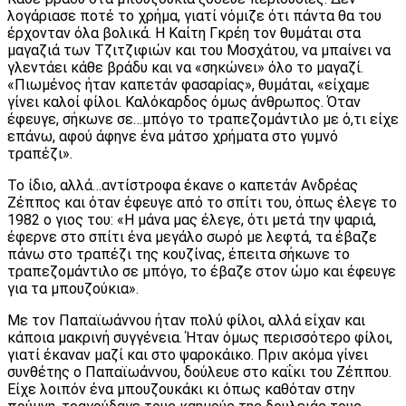
λογάριασε ποτέ το χρήμα, γιατί νόμιζε ότι πάντα θα του
έρχονταν όλα βολικά. Η Καίτη Γκρέη τον θυμάται στα
μαγαζιά των Τζιτζιφιών και του Μοσχάτου, να μπαίνει να
γλεντάει κάθε βράδυ και να «σηκώνει» όλο το μαγαζί.
«Πιωμένος ήταν καπετάν φασαρίας», θυμάται, «είχαμε
γίνει καλοί φίλοι. Καλόκαρδος όμως άνθρωπος. Όταν
έφευγε, σήκωνε σε…μπόγο το τραπεζομάντιλο με ό,τι είχε
επάνω, αφού άφηνε ένα μάτσο χρήματα στο γυμνό
τραπέζι».
Το ίδιο, αλλά…αντίστροφα έκανε ο καπετάν Ανδρέας
Ζέππος και όταν έφευγε από το σπίτι του, όπως έλεγε το
1982 ο γιος του: «Η μάνα μας έλεγε, ότι μετά την ψαριά,
έφερνε στο σπίτι ένα μεγάλο σωρό με λεφτά, τα έβαζε
πάνω στο τραπέζι της κουζίνας, έπειτα σήκωνε το
τραπεζομάντιλο σε μπόγο, το έβαζε στον ώμο και έφευγε
για τα μπουζούκια».
Με τον Παπαϊωάννου ήταν πολύ φίλοι, αλλά είχαν και
κάποια μακρινή συγγένεια. Ήταν όμως περισσότερο φίλοι,
γιατί έκαναν μαζί και στο ψαροκάικο. Πριν ακόμα γίνει
συνθέτης ο Παπαϊωάννου, δούλευε στο καΐκι του Ζέππου.
Είχε λοιπόν ένα μπουζουκάκι κι όπως καθόταν στην