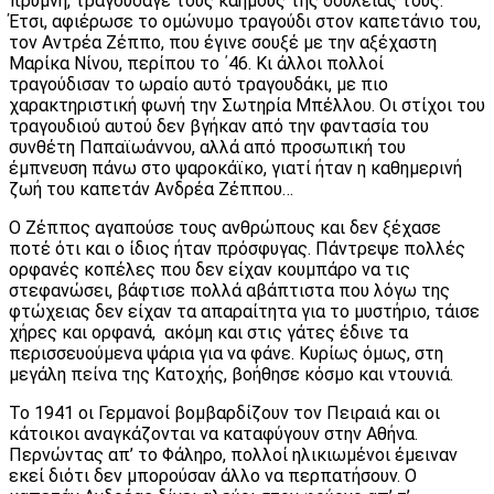
πρύμνη, τραγούδαγε τους καημούς της δουλειάς τους.
Έτσι, αφιέρωσε το ομώνυμο τραγούδι στον καπετάνιο του,
τον Αντρέα Ζέππο, που έγινε σουξέ με την αξέχαστη
Μαρίκα Νίνου, περίπου το ΄46. Κι άλλοι πολλοί
τραγούδισαν το ωραίο αυτό τραγουδάκι, με πιο
χαρακτηριστική φωνή την Σωτηρία Μπέλλου. Οι στίχοι του
τραγουδιού αυτού δεν βγήκαν από την φαντασία του
συνθέτη Παπαϊωάννου, αλλά από προσωπική του
έμπνευση πάνω στο ψαροκάϊκο, γιατί ήταν η καθημερινή
ζωή του καπετάν Ανδρέα Ζέππου…
Ο Ζέππος αγαπούσε τους ανθρώπους και δεν ξέχασε
ποτέ ότι και ο ίδιος ήταν πρόσφυγας. Πάντρεψε πολλές
ορφανές κοπέλες που δεν είχαν κουμπάρο να τις
στεφανώσει, βάφτισε πολλά αβάπτιστα που λόγω της
φτώχειας δεν είχαν τα απαραίτητα για το μυστήριο, τάισε
χήρες και ορφανά, ακόμη και στις γάτες έδινε τα
περισσευούμενα ψάρια για να φάνε. Κυρίως όμως, στη
μεγάλη πείνα της Κατοχής, βοήθησε κόσμο και ντουνιά.
Το 1941 οι Γερμανοί βομβαρδίζουν τον Πειραιά και οι
κάτοικοι αναγκάζονται να καταφύγουν στην Αθήνα.
Περνώντας απ’ το Φάληρο, πολλοί ηλικιωμένοι έμειναν
εκεί διότι δεν μπορούσαν άλλο να περπατήσουν. Ο