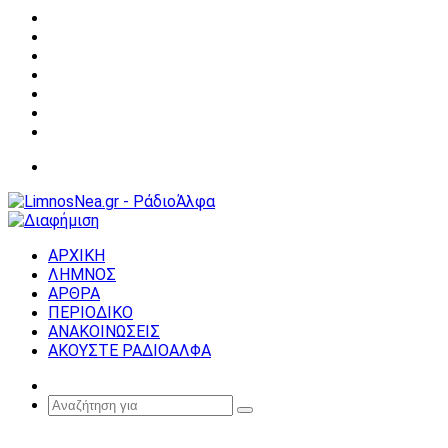
Facebook
X
YouTube
Instagram
Σύνδεση
Random
Article
Sidebar
Μενού
ΑΡΧΙΚΗ
ΛΗΜΝΟΣ
ΑΡΘΡΑ
ΠΕΡΙΟΔΙΚΟ
ΑΝΑΚΟΙΝΩΣΕΙΣ
ΑΚΟΥΣΤΕ ΡΑΔΙΟΑΛΦΑ
Random
Article
Αναζήτηση
για