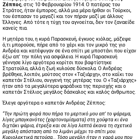
Ζέππος
, στις 10 Φεβρουαρίου 1914. Ο πατέρας του
Στράτος, ήταν έμπορος, αλλά μια μέρα ήρθαν οι Τούρκοι,
του έσπασαν το μαγαζί και τον πήραν μαζί με άλλους
Έλληνες. Από τότε η τύχη του αγνοείται, δεν τον ξαναείδε
κανείς πια.
Η μητέρα του, η κυρά Παρασκευή, έγκυος κιόλας, μάζεψε
ό,τι μπορούσε, πήρε από το χέρι και τον μικρό της γιο
Ανδρέα και κατέφυγαν σε ένα σπίτι με μποστάνι που είχαν
έξω απ’ την πόλη για ασφάλεια. Η κυρά Παρασκευή
γέννησε λίγο αργότερα κορίτσι που βαφτίστηκε
Στρατούλα, αλλά η ζωή κυλούσε δύσκολα. Ο Ανδρέας
βρέθηκε, λοιπόν, μούτσος στον «Ταξιάρχη», στο καΐκι του
καπετάν Στέλιου, συγγενή της μητέρας του. Ο «Ταξιάρχης»
ήταν από τα μεγαλύτερα ψαράδικα της περιοχής και ο
καπετάν Στέλιος μεγάλος δάσκαλος και καλός άνθρωπος.
Έλεγε αργότερα ο καπετάν Ανδρέας Ζέππος:
“Την πρώτη φορά που πήρα το μερτικό μου απ’ το ψάρεμα,
λίγες μπαγκανότες (χαρτονομίσματα) στη χούφτα κι ένα
διχτάκι ψάρια, έτρεξα και σε λίγα λεπτά έκανα τη σχετικά
μεγάλη απόσταση από το λιμάνι μέχρι το σπίτι μου.
Κυριολεκτικά πετούσα… Τόσο μεγάλη ήταν η χαρά μου που