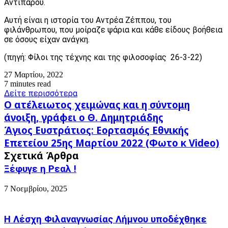
Αντιπάρου.
Αυτή είναι η ιστορία του Αντρέα Ζέππου, του
φιλάνθρωπου, που μοίραζε ψάρια και κάθε είδους βοήθεια
σε όσους είχαν ανάγκη.
(πηγή: Φίλοι της τέχνης και της φιλοσοφίας 26-3-22)
27 Μαρτίου, 2022
7 minutes read
Δείτε περισσότερα
Ο
Ο ατέλειωτος χειμώνας και η σύντομη
ατέλειωτος
άνοιξη, γράφει ο Θ. Δημητριάδης
χειμώνας
Άγιος
Άγιος Ευστράτιος: Εορτασμός Εθνικής
και
Ευστράτιος:
η
Επετείου 25ης Μαρτίου 2022 (Φωτο κ Video)
Εορτασμός
σύντομη
Σχετικά Άρθρα
Εθνικής
άνοιξη,
Επετείου
Ξέφυγε η Ρεαλ !
γράφει
25ης
ο
Μαρτίου
7 Νοεμβρίου, 2025
Θ.
2022
Δημητριάδης
(Φωτο
κ
Η Λέσχη Φιλαναγνωσίας Λήμνου υποδέχθηκε
Video)