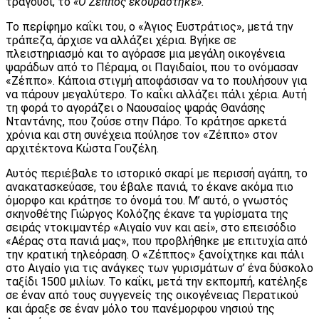
τραγούδι, το
«Ο Ζέππος εκουράστηκε».
Το περίφημο καΐκι του, ο «Άγιος Ευστράτιος», μετά την
τράπεζα, άρχισε να αλλάζει χέρια. Βγήκε σε
πλειστηριασμό και το αγόρασε μια μεγάλη οικογένεια
ψαράδων από το Πέραμα, οι Παγιδαίοι, που το ονόμασαν
«Ζέππο». Κάποια στιγμή αποφάσισαν να το πουλήσουν για
να πάρουν μεγαλύτερο. Το καΐκι αλλάζει πάλι χέρια. Αυτή
τη φορά το αγοράζει ο Ναουσαίος ψαράς Θανάσης
Νταντάνης, που ζούσε στην Πάρο. Το κράτησε αρκετά
χρόνια και στη συνέχεια πούλησε τον «Ζέππο» στον
αρχιτέκτονα Κώστα Γουζέλη.
Αυτός περιέβαλε το ιστορικό σκαρί με περισσή αγάπη, το
ανακατασκεύασε, του έβαλε πανιά, το έκανε ακόμα πιο
όμορφο και κράτησε το όνομά του. Μ’ αυτό, ο γνωστός
σκηνοθέτης Γιώργος Κολόζης έκανε τα γυρίσματα της
σειράς ντοκιμαντέρ «Αιγαίο νυν και αεί», στο επεισόδιο
«Αέρας στα πανιά μας», που προβλήθηκε με επιτυχία από
την κρατική τηλεόραση. Ο «Ζέππος» ξανοίχτηκε και πάλι
στο Αιγαίο για τις ανάγκες των γυρισμάτων σ’ ένα δύσκολο
ταξίδι 1500 μιλίων. Το καΐκι, μετά την εκπομπή, κατέληξε
σε έναν από τους συγγενείς της οικογένειας Περατικού
και άραξε σε έναν μόλο του πανέμορφου νησιού της