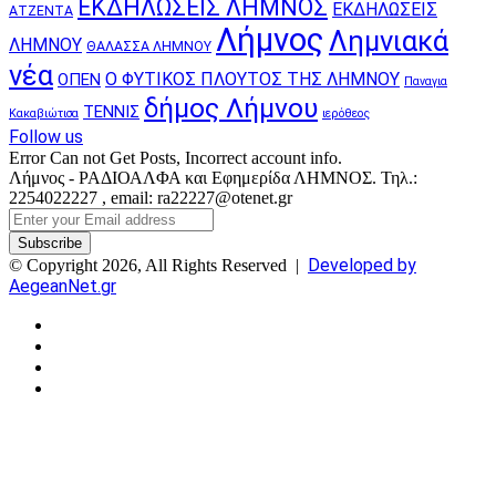
ΕΚΔΗΛΩΣΕΙΣ ΛΗΜΝΟΣ
ΕΚΔΗΛΩΣΕΙΣ
ΑΤΖΕΝΤΑ
Λήμνος
Λημνιακά
ΛΗΜΝΟΥ
ΘΑΛΑΣΣΑ ΛΗΜΝΟΥ
νέα
Ο ΦΥΤΙΚΟΣ ΠΛΟΥΤΟΣ ΤΗΣ ΛΗΜΝΟΥ
ΟΠΕΝ
Παναγια
δήμος Λήμνου
ΤΕΝΝΙΣ
Κακαβιώτισα
ιερόθεος
Follow us
Error Can not Get Posts, Incorrect account info.
Λήμνος - ΡΑΔΙΟΑΛΦΑ και Εφημερίδα ΛΗΜΝΟΣ. Τηλ.:
2254022227 , email: ra22227@otenet.gr
Enter
your
Email
Developed by
© Copyright 2026, All Rights Reserved |
address
AegeanNet.gr
Facebook
X
YouTube
Instagram
Facebook
X
Back
to
top
button