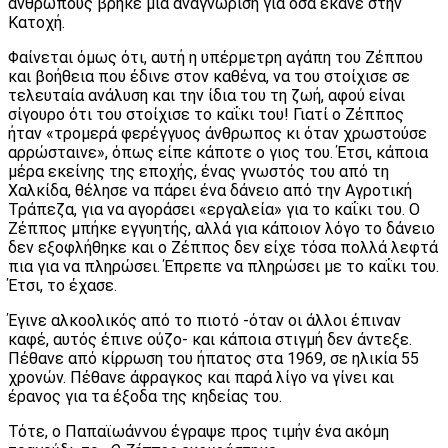
ανθρώπους βρήκε μια αναγνώριση για όσα έκανε στην
Κατοχή.
Φαίνεται όμως ότι, αυτή η υπέρμετρη αγάπη του Ζέππου
και βοήθεια που έδινε στον καθένα, να του στοίχισε σε
τελευταία ανάλυση και την ίδια του τη ζωή, αφού είναι
σίγουρο ότι του στοίχισε το καΐκι του! Γιατί ο Ζέππος
ήταν «τρομερά φερέγγυος άνθρωπος κι όταν χρωστούσε
αρρώσταινε», όπως είπε κάποτε ο γιος του. Έτσι, κάποια
μέρα εκείνης της εποχής, ένας γνωστός του από τη
Χαλκίδα, θέλησε να πάρει ένα δάνειο από την Αγροτική
Τράπεζα, για να αγοράσει «εργαλεία» για το καΐκι του. Ο
Ζέππος μπήκε εγγυητής, αλλά για κάποιον λόγο το δάνειο
δεν εξοφλήθηκε και ο Ζέππος δεν είχε τόσα πολλά λεφτά
πια για να πληρώσει. Έπρεπε να πληρώσει με το καΐκι του.
Έτσι, το έχασε.
Έγινε αλκοολικός από το πιοτό -όταν οι άλλοι έπιναν
καφέ, αυτός έπινε ούζο- και κάποια στιγμή δεν άντεξε.
Πέθανε από κίρρωση του ήπατος στα 1969, σε ηλικία 55
χρονών. Πέθανε άφραγκος και παρά λίγο να γίνει και
έρανος για τα έξοδα της κηδείας του.
Τότε, ο Παπαϊωάννου έγραψε προς τιμήν ένα ακόμη