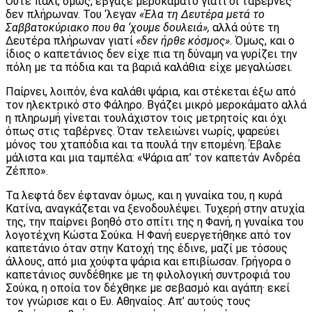
Ούτε πάλι, όμως, έβγαζε μεροκάματο γιατί οι ταβέρνες
δεν πλήρωναν. Του ‘λεγαν
«Έλα τη Δευτέρα μετά το
Σαββατοκύριακο που θα ‘χουμε δουλειά»,
αλλά ούτε τη
Δευτέρα πλήρωναν γιατί
«δεν ήρθε κόσμος».
Όμως, και ο
ίδιος ο καπετάνιος δεν είχε πια τη δύναμη να γυρίζει την
πόλη με τα πόδια και τα βαριά καλάθια· είχε μεγαλώσει.
Παίρνει, λοιπόν, ένα καλάθι ψάρια, και στέκεται έξω από
τον ηλεκτρικό στο Φάληρο. Βγάζει μικρό μεροκάματο αλλά
η πληρωμή γίνεται τουλάχιστον τοις μετρητοίς και όχι
όπως στις ταβέρνες. Όταν τελειώνει νωρίς, ψαρεύει
μόνος του χταπόδια και τα πουλά την επομένη. Έβαλε
μάλιστα και μια ταμπέλα: «Ψάρια απ’ τον καπετάν Ανδρέα
Ζέππο».
Τα λεφτά δεν έφταναν όμως, και η γυναίκα του, η κυρά
Κατίνα, αναγκάζεται να ξενοδουλέψει. Τυχερή στην ατυχία
της, την παίρνει βοηθό στο σπίτι της η Φανή, η γυναίκα του
λογοτέχνη Κώστα Σούκα. Η Φανή ευεργετήθηκε από τον
καπετάνιο όταν στην Κατοχή της έδινε, μαζί με τόσους
άλλους, από μια χούφτα ψάρια και επιβίωσαν. Γρήγορα ο
καπετάνιος συνδέθηκε με τη φιλολογική συντροφιά του
Σούκα, η οποία τον δέχθηκε με σεβασμό και αγάπη· εκεί
τον γνώρισε και ο Ευ. Αθηναίος. Απ’ αυτούς τους