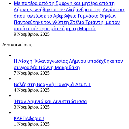
Με πατέρα από τη Σμύρνη και μητέρα από τη
Λήμνο, γεννήθηκε στην Αλεξάνδρεια της Αιγύπτου,
όπου τελείωσε το Αβερώφειο Γυμνάσιο Θηλέων.
Παντρεύτηκε τον γλύπτη Στέλιο Τριάντη, με τον
οποίο απέκτησε μία κόρη, τη Μυρτώ.
9 Νοεμβρίου, 2025
Ανακοινώσεις
Η Λέσχη Φιλαναγνωσίας Λήμνου υποδέχθηκε τον
συγγραφέα Γιάννη Μακριδάκη
7 Νοεμβρίου, 2025
Βολές στη Βραχνή Παναγιά Δευτ. 1
4 Νοεμβρίου, 2025
Ήταν Λημνιά και Αιγυπτιώτισσα
3 Νοεμβρίου, 2025
ΚΑΡΠΑφορια !
1 Νοεμβρίου, 2025