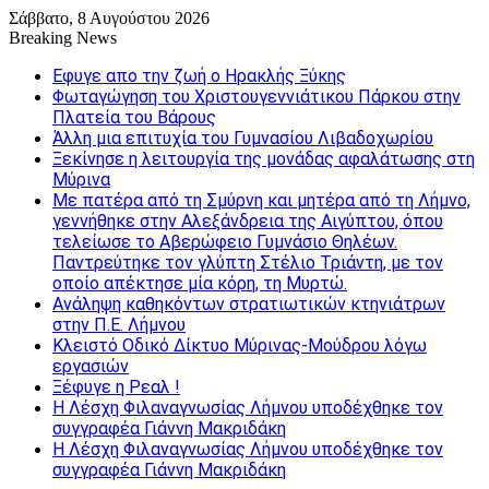
Σάββατο, 8 Αυγούστου 2026
Breaking News
Εφυγε απο την ζωή o Ηρακλής Ξύκης
Φωταγώγηση του Χριστουγεννιάτικου Πάρκου στην
Πλατεία του Βάρους
Άλλη μια επιτυχία του Γυμνασίου Λιβαδοχωρίου
Ξεκίνησε η λειτουργία της μονάδας αφαλάτωσης στη
Μύρινα
Με πατέρα από τη Σμύρνη και μητέρα από τη Λήμνο,
γεννήθηκε στην Αλεξάνδρεια της Αιγύπτου, όπου
τελείωσε το Αβερώφειο Γυμνάσιο Θηλέων.
Παντρεύτηκε τον γλύπτη Στέλιο Τριάντη, με τον
οποίο απέκτησε μία κόρη, τη Μυρτώ.
Ανάληψη καθηκόντων στρατιωτικών κτηνιάτρων
στην Π.Ε. Λήμνου
Κλειστό Οδικό Δίκτυο Μύρινας-Μούδρου λόγω
εργασιών
Ξέφυγε η Ρεαλ !
Η Λέσχη Φιλαναγνωσίας Λήμνου υποδέχθηκε τον
συγγραφέα Γιάννη Μακριδάκη
Η Λέσχη Φιλαναγνωσίας Λήμνου υποδέχθηκε τον
συγγραφέα Γιάννη Μακριδάκη