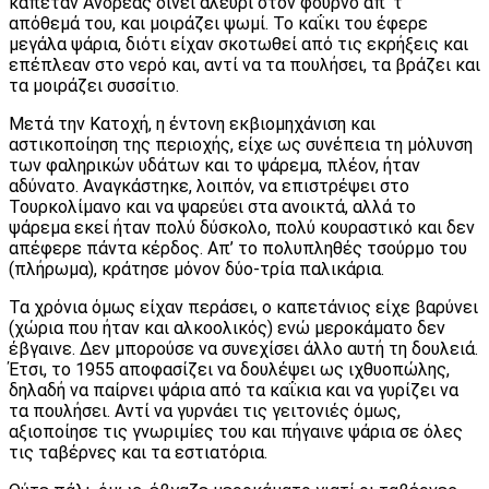
καπετάν Ανδρέας δίνει αλεύρι στον φούρνο απ’ τ’
απόθεμά του, και μοιράζει ψωμί. Το καΐκι του έφερε
μεγάλα ψάρια, διότι είχαν σκοτωθεί από τις εκρήξεις και
επέπλεαν στο νερό και, αντί να τα πουλήσει, τα βράζει και
τα μοιράζει συσσίτιο.
Μετά την Κατοχή, η έντονη εκβιομηχάνιση και
αστικοποίηση της περιοχής, είχε ως συνέπεια τη μόλυνση
των φαληρικών υδάτων και το ψάρεμα, πλέον, ήταν
αδύνατο. Αναγκάστηκε, λοιπόν, να επιστρέψει στο
Τουρκολίμανο και να ψαρεύει στα ανοικτά, αλλά το
ψάρεμα εκεί ήταν πολύ δύσκολο, πολύ κουραστικό και δεν
απέφερε πάντα κέρδος. Απ’ το πολυπληθές τσούρμο του
(πλήρωμα), κράτησε μόνον δύο-τρία παλικάρια.
Τα χρόνια όμως είχαν περάσει, ο καπετάνιος είχε βαρύνει
(χώρια που ήταν και αλκοολικός) ενώ μεροκάματο δεν
έβγαινε. Δεν μπορούσε να συνεχίσει άλλο αυτή τη δουλειά.
Έτσι, το 1955 αποφασίζει να δουλέψει ως ιχθυοπώλης,
δηλαδή να παίρνει ψάρια από τα καΐκια και να γυρίζει να
τα πουλήσει. Αντί να γυρνάει τις γειτονιές όμως,
αξιοποίησε τις γνωριμίες του και πήγαινε ψάρια σε όλες
τις ταβέρνες και τα εστιατόρια.