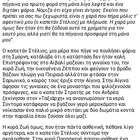
πήγαινα για πρώτη φορά στη μάνα λίγα λεφτά και ένα
διχτάκι ψάρια. Νόμιζα ότι είχα γίνει άντρας. Εκείνο που
πρέπει να σας πω ξεχωριστά, είναι η χαρά που πήρα μόλις τ’
αφεντικό μου (ο καπετάν Στέλιος) με πλήρωσε. Η χαρά μου
όμως δεν ήταν ότι θα ξόδευα αυτά τα χρήματα για τον
εαυτό μου, αλλά γιατί θα τα πήγαινα προσφορά στη μάνα
μου”.
Ο καπετάν Στέλιος, μια μέρα που πήγε να πουλήσει ψάρια
στη Σμύρνη, κατάλαβε ότι η κατάσταση δεν ήταν καλή.
Επιστρέφοντας στο Αϊβαλί μαζεύει τη γυναίκα του, την
κυρά Ζωή, την οικογένεια Ζέππου και φεύγουν το βράδυ.
Βάζουν πλώρη για Πειραιά αλλά όταν φτάσαν στον
Σαρωνικό, ο καιρός τους έριξε στην Αίγινα. Στην Αίγινα
άφησαν τις γυναίκες σε ένα μοναστήρι που φιλοξενούσε
πρόσφυγες, και ο καπετάν Στρατής με τον Ανδρέα
ξεκίνησαν στον «Ταξιάρχη» να αναγνωρίσουν τα νερά.
Σύντομα κατάφεραν να βγάζουν γερό μεροκάματο και
νοίκιασαν ένα παλιό μικρό σπιτάκι με δύο δωμάτια κοντά
στην παραλία όπου ζούσαν όλοι μαζί.
Η κυρά Ζωή όμως, που ήταν πάντα ασθενική, πέθανε λίγο
αργότερα, και ο καπετάν Στέλιος σύντομα την
ακολούθησε. Στην κυρά Παρασκευή παραχωρήθηκε ένα