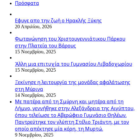
Πρόσφατα
Εφυγε απο την ζωή o Ηρακλής Ξύκης
20 Απριλίου, 2026
Φωταγώγηση του Χριστουγεννιάτικου Πάρκου
στην Πλατεία του Βάρους
15 Νοεμβρίου, 2025
Άλλη μια επιτυχία του Γυμνασίου Λιβαδοχωρίου
15 Νοεμβρίου, 2025
Ξεκίνησε η λειτουργία της μονάδας αφαλάτωσης
στη Μύρινα
14 Νοεμβρίου, 2025
Με πατέρα από τη Σμύρνη και μητέρα από τη
Λήμνο, γεννήθηκε στην Αλεξάνδρεια της Αιγύπτου,
όπου τελείωσε το Αβερώφειο Γυμνάσιο Θηλέων.
Παντρεύτηκε τον γλύπτη Στέλιο Τριάντη, με τον
οποίο απέκτησε μία κόρη, τη Μυρτώ.
9 Νοεμβρίου, 2025