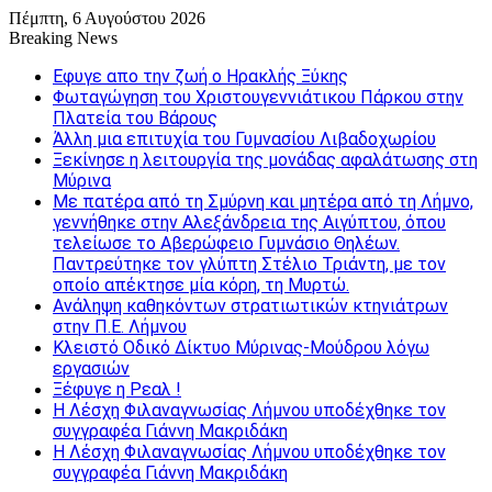
Πέμπτη, 6 Αυγούστου 2026
Breaking News
Εφυγε απο την ζωή o Ηρακλής Ξύκης
Φωταγώγηση του Χριστουγεννιάτικου Πάρκου στην
Πλατεία του Βάρους
Άλλη μια επιτυχία του Γυμνασίου Λιβαδοχωρίου
Ξεκίνησε η λειτουργία της μονάδας αφαλάτωσης στη
Μύρινα
Με πατέρα από τη Σμύρνη και μητέρα από τη Λήμνο,
γεννήθηκε στην Αλεξάνδρεια της Αιγύπτου, όπου
τελείωσε το Αβερώφειο Γυμνάσιο Θηλέων.
Παντρεύτηκε τον γλύπτη Στέλιο Τριάντη, με τον
οποίο απέκτησε μία κόρη, τη Μυρτώ.
Ανάληψη καθηκόντων στρατιωτικών κτηνιάτρων
στην Π.Ε. Λήμνου
Κλειστό Οδικό Δίκτυο Μύρινας-Μούδρου λόγω
εργασιών
Ξέφυγε η Ρεαλ !
Η Λέσχη Φιλαναγνωσίας Λήμνου υποδέχθηκε τον
συγγραφέα Γιάννη Μακριδάκη
Η Λέσχη Φιλαναγνωσίας Λήμνου υποδέχθηκε τον
συγγραφέα Γιάννη Μακριδάκη