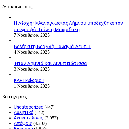
Ανακοινώσεις
Η Λέσχη Φιλαναγνωσίας Λήμνου υποδέχθηκε τον
συγγραφέα Γιάννη Μακριδάκη
7 Νοεμβρίου, 2025
Βολές στη Βραχνή Παναγιά Δευτ. 1
4 Νοεμβρίου, 2025
Ήταν Λημνιά και Αιγυπτιώτισσα
3 Νοεμβρίου, 2025
ΚΑΡΠΑφορια !
1 Νοεμβρίου, 2025
Kατηγορίες
Uncategorized
(447)
Αθλητικά
(142)
Ανακοινώσεις
(3.953)
Απόψεις
(3.207)
Επίκαιρα
(1.849)