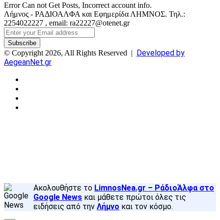
Error Can not Get Posts, Incorrect account info.
Λήμνος - ΡΑΔΙΟΑΛΦΑ και Εφημερίδα ΛΗΜΝΟΣ. Τηλ.:
2254022227 , email: ra22227@otenet.gr
Enter
your
Email
Developed by
© Copyright 2026, All Rights Reserved |
address
AegeanNet.gr
Facebook
X
YouTube
Instagram
Facebook
X
Back
to
top
button
Ακολουθήστε το
LimnosNea.gr – ΡάδιοΆλφα στο
Google News
και μάθετε πρώτοι όλες τις
ειδήσεις από την
Λήμνο
και τον κόσμο.