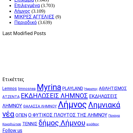
Επιλεγμένα
(3.703)
Λήμνος
(3.109)
ΜΙΚΡΕΣ ΑΓΓΕΛΙΕΣ
(9)
Περιοδικό
(3.639)
Last Modified Posts
Ετικέττες
Myrina
PLAYLAND
ΑΘΛΗΤΙΣΜΟΣ
Lemnos
limnosnea
Ήφαιστος
ΕΚΔΗΛΩΣΕΙΣ ΛΗΜΝΟΣ
ΕΚΔΗΛΩΣΕΙΣ
ΑΤΖΕΝΤΑ
Λήμνος
Λημνιακά
ΛΗΜΝΟΥ
ΘΑΛΑΣΣΑ ΛΗΜΝΟΥ
νέα
Ο ΦΥΤΙΚΟΣ ΠΛΟΥΤΟΣ ΤΗΣ ΛΗΜΝΟΥ
ΟΠΕΝ
Παναγια
δήμος Λήμνου
ΤΕΝΝΙΣ
Κακαβιώτισα
ιερόθεος
Follow us