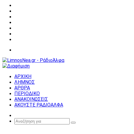
Facebook
X
YouTube
Instagram
Σύνδεση
Random
Article
Sidebar
Μενού
ΑΡΧΙΚΗ
ΛΗΜΝΟΣ
ΑΡΘΡΑ
ΠΕΡΙΟΔΙΚΟ
ΑΝΑΚΟΙΝΩΣΕΙΣ
ΑΚΟΥΣΤΕ ΡΑΔΙΟΑΛΦΑ
Random
Article
Αναζήτηση
για