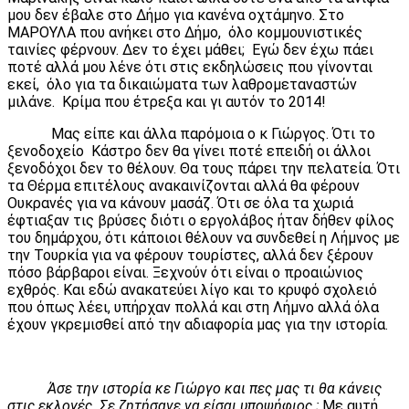
μου δεν έβαλε στο Δήμο για κανένα οχτάμηνο. Στο
ΜΑΡΟΥΛΑ που ανήκει στο Δήμο, όλο κομμουνιστικές
ταινίες φέρνουν. Δεν το έχει μάθει; Εγώ δεν έχω πάει
ποτέ αλλά μου λένε ότι στις εκδηλώσεις που γίνονται
εκεί, όλο για τα δικαιώματα των λαθρομεταναστών
μιλάνε. Κρίμα που έτρεξα και γι αυτόν το 2014!
Μας είπε και άλλα παρόμοια ο κ Γιώργος. Ότι το
ξενοδοχείο Κάστρο δεν θα γίνει ποτέ επειδή οι άλλοι
ξενοδόχοι δεν το θέλουν. Θα τους πάρει την πελατεία. Ότι
τα Θέρμα επιτέλους ανακαινίζονται αλλά θα φέρουν
Ουκρανές για να κάνουν μασάζ. Ότι σε όλα τα χωριά
έφτιαξαν τις βρύσες διότι ο εργολάβος ήταν δήθεν φίλος
του δημάρχου, ότι κάποιοι θέλουν να συνδεθεί η Λήμνος με
την Τουρκία για να φέρουν τουρίστες, αλλά δεν ξέρουν
πόσο βάρβαροι είναι. Ξεχνούν ότι είναι ο προαιώνιος
εχθρός. Και εδώ ανακατεύει λίγο και το κρυφό σχολειό
που όπως λέει, υπήρχαν πολλά και στη Λήμνο αλλά όλα
έχουν γκρεμισθεί από την αδιαφορία μας για την ιστορία.
Άσε την ιστορία κε Γιώργο και πες μας τι θα κάνεις
στις εκλογές. Σε ζητήσανε να είσαι υποψήφιος ;
Με αυτή