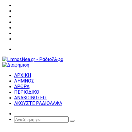
Facebook
X
YouTube
Instagram
Σύνδεση
Random
Article
Sidebar
Μενού
ΑΡΧΙΚΗ
ΛΗΜΝΟΣ
ΑΡΘΡΑ
ΠΕΡΙΟΔΙΚΟ
ΑΝΑΚΟΙΝΩΣΕΙΣ
ΑΚΟΥΣΤΕ ΡΑΔΙΟΑΛΦΑ
Random
Article
Αναζήτηση
για