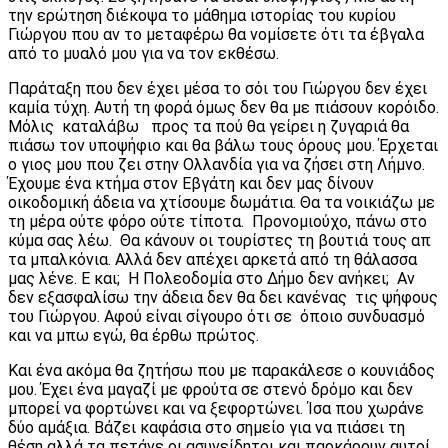
την ερώτηση διέκοψα το μάθημα ιστορίας του κυρίου
Γιώργου που αν το μεταφέρω θα νομίσετε ότι τα έβγαλα
από το μυαλό μου για να τον εκθέσω.
Παράταξη που δεν έχει μέσα το σόι του Γιώργου δεν έχει
καμία τύχη. Αυτή τη φορά όμως δεν θα με πιάσουν κορόιδο.
Μόλις καταλάβω προς τα πού θα γείρει η ζυγαριά θα
πιάσω τον υποψήφιο και θα βάλω τους όρους μου. Έρχεται
ο γιος μου που ζει στην Ολλανδία για να ζήσει στη Λήμνο.
Έχουμε ένα κτήμα στον Εβγάτη και δεν μας δίνουν
οικοδομική άδεια να χτίσουμε δωμάτια. Θα τα νοικιάζω με
τη μέρα ούτε φόρο ούτε τίποτα. Προνομιούχο, πάνω στο
κύμα σας λέω. Θα κάνουν οι τουρίστες τη βουτιά τους απ
τα μπαλκόνια. Αλλά δεν απέχει αρκετά από τη θάλασσα
μας λένε. Ε και; Η Πολεοδομία στο Δήμο δεν ανήκει; Αν
δεν εξασφαλίσω την άδεια δεν θα δει κανένας τις ψήφους
του Γιώργου. Αφού είναι σίγουρο ότι σε όποιο συνδυασμό
και να μπω εγώ, θα έρθω πρώτος.
Και ένα ακόμα θα ζητήσω που με παρακάλεσε ο κουνιάδος
μου. Έχει ένα μαγαζί με φρούτα σε στενό δρόμο και δεν
μπορεί να φορτώνει και να ξεφορτώνει. Ίσα που χωράνε
δύο αμάξια. Βάζει καφάσια στο σημείο για να πιάσει τη
θέση αλλά τα πετάνε οι ασυνείδητοι και παρκάρουν αυτοί.