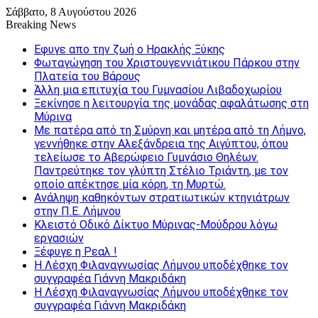
Σάββατο, 8 Αυγούστου 2026
Breaking News
Εφυγε απο την ζωή o Ηρακλής Ξύκης
Φωταγώγηση του Χριστουγεννιάτικου Πάρκου στην
Πλατεία του Βάρους
Άλλη μια επιτυχία του Γυμνασίου Λιβαδοχωρίου
Ξεκίνησε η λειτουργία της μονάδας αφαλάτωσης στη
Μύρινα
Με πατέρα από τη Σμύρνη και μητέρα από τη Λήμνο,
γεννήθηκε στην Αλεξάνδρεια της Αιγύπτου, όπου
τελείωσε το Αβερώφειο Γυμνάσιο Θηλέων.
Παντρεύτηκε τον γλύπτη Στέλιο Τριάντη, με τον
οποίο απέκτησε μία κόρη, τη Μυρτώ.
Ανάληψη καθηκόντων στρατιωτικών κτηνιάτρων
στην Π.Ε. Λήμνου
Κλειστό Οδικό Δίκτυο Μύρινας-Μούδρου λόγω
εργασιών
Ξέφυγε η Ρεαλ !
Η Λέσχη Φιλαναγνωσίας Λήμνου υποδέχθηκε τον
συγγραφέα Γιάννη Μακριδάκη
Η Λέσχη Φιλαναγνωσίας Λήμνου υποδέχθηκε τον
συγγραφέα Γιάννη Μακριδάκη