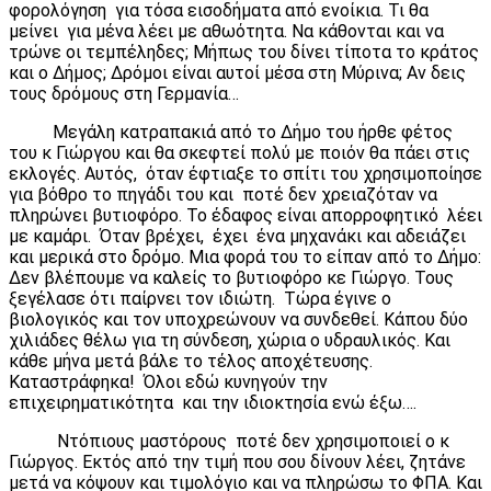
φορολόγηση για τόσα εισοδήματα από ενοίκια. Τι θα
μείνει για μένα λέει με αθωότητα. Να κάθονται και να
τρώνε οι τεμπέληδες; Μήπως του δίνει τίποτα το κράτος
και ο Δήμος; Δρόμοι είναι αυτοί μέσα στη Μύρινα; Αν δεις
τους δρόμους στη Γερμανία…
Μεγάλη κατραπακιά από το Δήμο του ήρθε φέτος
του κ Γιώργου και θα σκεφτεί πολύ με ποιόν θα πάει στις
εκλογές. Αυτός, όταν έφτιαξε το σπίτι του χρησιμοποίησε
για βόθρο το πηγάδι του και ποτέ δεν χρειαζόταν να
πληρώνει βυτιοφόρο. Το έδαφος είναι απορροφητικό λέει
με καμάρι. Όταν βρέχει, έχει ένα μηχανάκι και αδειάζει
και μερικά στο δρόμο. Μια φορά του το είπαν από το Δήμο:
Δεν βλέπουμε να καλείς το βυτιοφόρο κε Γιώργο. Τους
ξεγέλασε ότι παίρνει τον ιδιώτη. Τώρα έγινε ο
βιολογικός και τον υποχρεώνουν να συνδεθεί. Κάπου δύο
χιλιάδες θέλω για τη σύνδεση, χώρια ο υδραυλικός. Και
κάθε μήνα μετά βάλε το τέλος αποχέτευσης.
Καταστράφηκα! Όλοι εδώ κυνηγούν την
επιχειρηματικότητα και την ιδιοκτησία ενώ έξω….
Ντόπιους μαστόρους ποτέ δεν χρησιμοποιεί ο κ
Γιώργος. Εκτός από την τιμή που σου δίνουν λέει, ζητάνε
μετά να κόψουν και τιμολόγιο και να πληρώσω το ΦΠΑ. Και