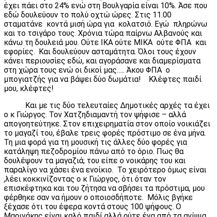
έχει πάει στο 24% ενώ στη Βουλγαρία είναι 10%. Άσε που
εδώ δουλεύουν το πολύ οχτώ ώρες. Στις 11.00
σταματάνε κοντά μισή ώρα για κολατσιό. Εγώ πληρώνω
και το τσιγάρο τους. Χρόνια τώρα παίρνω Αλβανούς και
κάνω τη δουλειά μου. Ούτε ΙΚΑ ούτε ΜΙΚΑ ούτε ΦΠΑ και
εφορίες. Και δουλεύουν ασταμάτητα. Όλοι τους έχουν
κάνει περιουσίες εδώ, και αγοράσανε και διαμερίσματα
στη χώρα τους ενώ οι δικοί μας….. Άκου ΦΠΑ o
μπογιατζής για να βάψει δύο δωμάτια! Κλέφτες παιδί
μου, κλέφτες!
Και με τις δύο τελευταίες Δημοτικές αρχές τα έχει
ο κ Γιώργος. Τον Χατζηδιαμαντή τον ψήφισε – αλλά
απογοητεύτηκε. Στον επιχειρηματία στον οποίο νοικιάζει
το μαγαζί του, έβαλε τρεις φορές πρόστιμο σε ένα μήνα.
Τη μια φορά για τη μουσική τις άλλες δύο φορές για
κατάληψη πεζοδρομίου πάνω από το όριο. Πως θα
δουλέψουν τα μαγαζιά; του είπε ο νοικάρης του και
παραλίγο να χάσει ένα ενοίκιο. Το χειρότερο όμως είναι
,λέει κοκκινίζοντας ο κ Γιώργος, ότι όταν τον
επισκέφτηκα και του ζήτησα να σβήσει τα πρόστιμα, μου
φέρθηκε σαν να ήμουν ο οποιοσδήποτε. Μόλις βγήκε
ξέχασε ότι του έφερα κοντά στους 100 ψήφους. Ο
Μαρινάκης είναι καλό παιδί αλλά ούτε ένα από τα ανίψια