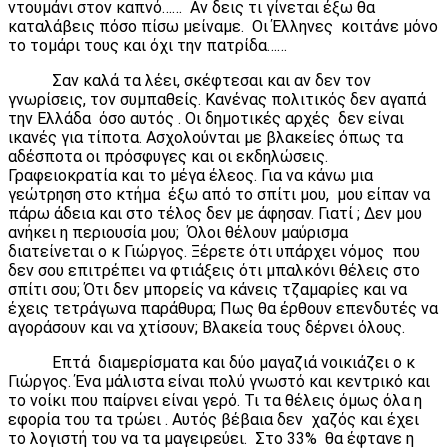
ντουμάνι στον καπνό…… Αν δεις τι γίνεται έξω θα
καταλάβεις πόσο πίσω μείναμε. Οι Έλληνες κοιτάνε μόνο
το τομάρι τους και όχι την πατρίδα……
Σαν καλά τα λέει, σκέφτεσαι και αν δεν τον
γνωρίσεις, τον συμπαθείς. Κανένας πολιτικός δεν αγαπά
την Ελλάδα όσο αυτός . Οι δημοτικές αρχές δεν είναι
ικανές για τίποτα. Ασχολούνται με βλακείες όπως τα
αδέσποτα οι πρόσφυγες και οι εκδηλώσεις.
Γραφειοκρατία και το μέγα έλεος. Για να κάνω μια
γεώτρηση στο κτήμα έξω από το σπίτι μου, μου είπαν να
πάρω άδεια και στο τέλος δεν με άφησαν. Γιατί ; Δεν μου
ανήκει η περιουσία μου; Όλοι θέλουν μαύρισμα
διατείνεται ο κ Γιώργος. Ξέρετε ότι υπάρχει νόμος που
δεν σου επιτρέπει να φτιάξεις ότι μπαλκόνι θέλεις στο
σπίτι σου; Ότι δεν μπορείς να κάνεις τζαμαρίες και να
έχεις τετράγωνα παράθυρα; Πως θα έρθουν επενδυτές να
αγοράσουν και να χτίσουν; Βλακεία τους δέρνει όλους.
Επτά διαμερίσματα και δύο μαγαζιά νοικιάζει ο κ
Γιώργος. Ένα μάλιστα είναι πολύ γνωστό και κεντρικό και
το νοίκι που παίρνει είναι γερό. Τι τα θέλεις όμως όλα η
εφορία του τα τρώει . Αυτός βέβαια δεν χαζός και έχει
το λογιστή του να τα μαγειρεύει. Στο 33% θα έφτανε η