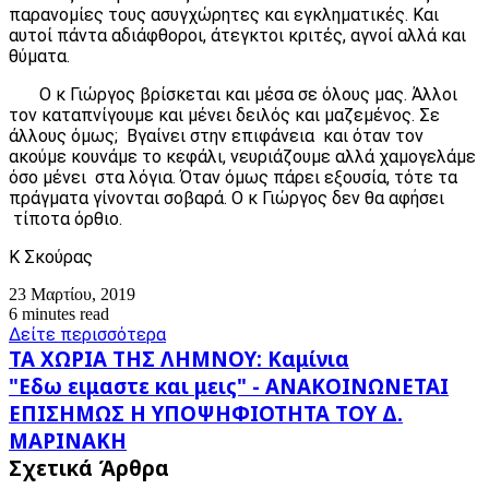
παρανομίες τους ασυγχώρητες και εγκληματικές. Και
αυτοί πάντα αδιάφθοροι, άτεγκτοι κριτές, αγνοί αλλά και
θύματα.
Ο κ Γιώργος βρίσκεται και μέσα σε όλους μας. Άλλοι
τον καταπνίγουμε και μένει δειλός και μαζεμένος. Σε
άλλους όμως; Βγαίνει στην επιφάνεια και όταν τον
ακούμε κουνάμε το κεφάλι, νευριάζουμε αλλά χαμογελάμε
όσο μένει στα λόγια. Όταν όμως πάρει εξουσία, τότε τα
πράγματα γίνονται σοβαρά. Ο κ Γιώργος δεν θα αφήσει
τίποτα όρθιο.
Κ Σκούρας
23 Μαρτίου, 2019
6 minutes read
Δείτε περισσότερα
ΤΑ
ΤΑ ΧΩΡΙΑ ΤΗΣ ΛΗΜΝΟΥ: Καμίνια
ΧΩΡΙΑ
"Εδω
"Εδω ειμαστε και μεις" - ΑΝΑΚΟΙΝΩΝΕΤΑΙ
ΤΗΣ
ειμαστε
ΕΠΙΣΗΜΩΣ Η ΥΠΟΨΗΦΙΟΤΗΤΑ ΤΟΥ Δ.
ΛΗΜΝΟΥ:
και
Καμίνια
ΜΑΡΙΝΑΚΗ
μεις"
-
Σχετικά Άρθρα
ΑΝΑΚΟΙΝΩΝΕΤΑΙ