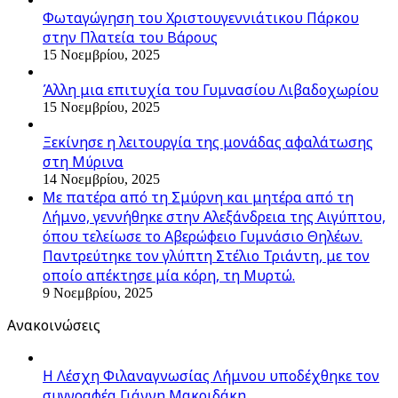
Φωταγώγηση του Χριστουγεννιάτικου Πάρκου
στην Πλατεία του Βάρους
15 Νοεμβρίου, 2025
Άλλη μια επιτυχία του Γυμνασίου Λιβαδοχωρίου
15 Νοεμβρίου, 2025
Ξεκίνησε η λειτουργία της μονάδας αφαλάτωσης
στη Μύρινα
14 Νοεμβρίου, 2025
Με πατέρα από τη Σμύρνη και μητέρα από τη
Λήμνο, γεννήθηκε στην Αλεξάνδρεια της Αιγύπτου,
όπου τελείωσε το Αβερώφειο Γυμνάσιο Θηλέων.
Παντρεύτηκε τον γλύπτη Στέλιο Τριάντη, με τον
οποίο απέκτησε μία κόρη, τη Μυρτώ.
9 Νοεμβρίου, 2025
Ανακοινώσεις
Η Λέσχη Φιλαναγνωσίας Λήμνου υποδέχθηκε τον
συγγραφέα Γιάννη Μακριδάκη