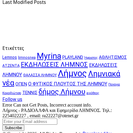
Last Modified Posts
Ετικέττες
Myrina
PLAYLAND
ΑΘΛΗΤΙΣΜΟΣ
Lemnos
limnosnea
Ήφαιστος
ΕΚΔΗΛΩΣΕΙΣ ΛΗΜΝΟΣ
ΕΚΔΗΛΩΣΕΙΣ
ΑΤΖΕΝΤΑ
Λήμνος
Λημνιακά
ΛΗΜΝΟΥ
ΘΑΛΑΣΣΑ ΛΗΜΝΟΥ
νέα
Ο ΦΥΤΙΚΟΣ ΠΛΟΥΤΟΣ ΤΗΣ ΛΗΜΝΟΥ
ΟΠΕΝ
Παναγια
δήμος Λήμνου
ΤΕΝΝΙΣ
Κακαβιώτισα
ιερόθεος
Follow us
Error Can not Get Posts, Incorrect account info.
Λήμνος - ΡΑΔΙΟΑΛΦΑ και Εφημερίδα ΛΗΜΝΟΣ. Τηλ.:
2254022227 , email: ra22227@otenet.gr
Enter
your
Email