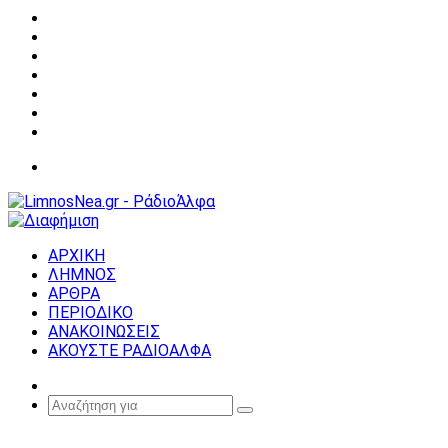
Facebook
X
YouTube
Instagram
Σύνδεση
Random
Article
Sidebar
Μενού
ΑΡΧΙΚΗ
ΛΗΜΝΟΣ
ΑΡΘΡΑ
ΠΕΡΙΟΔΙΚΟ
ΑΝΑΚΟΙΝΩΣΕΙΣ
ΑΚΟΥΣΤΕ ΡΑΔΙΟΑΛΦΑ
Random
Article
Αναζήτηση
για