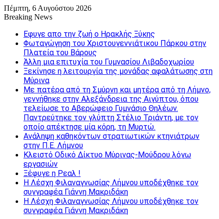
Πέμπτη, 6 Αυγούστου 2026
Breaking News
Εφυγε απο την ζωή o Ηρακλής Ξύκης
Φωταγώγηση του Χριστουγεννιάτικου Πάρκου στην
Πλατεία του Βάρους
Άλλη μια επιτυχία του Γυμνασίου Λιβαδοχωρίου
Ξεκίνησε η λειτουργία της μονάδας αφαλάτωσης στη
Μύρινα
Με πατέρα από τη Σμύρνη και μητέρα από τη Λήμνο,
γεννήθηκε στην Αλεξάνδρεια της Αιγύπτου, όπου
τελείωσε το Αβερώφειο Γυμνάσιο Θηλέων.
Παντρεύτηκε τον γλύπτη Στέλιο Τριάντη, με τον
οποίο απέκτησε μία κόρη, τη Μυρτώ.
Ανάληψη καθηκόντων στρατιωτικών κτηνιάτρων
στην Π.Ε. Λήμνου
Κλειστό Οδικό Δίκτυο Μύρινας-Μούδρου λόγω
εργασιών
Ξέφυγε η Ρεαλ !
Η Λέσχη Φιλαναγνωσίας Λήμνου υποδέχθηκε τον
συγγραφέα Γιάννη Μακριδάκη
Η Λέσχη Φιλαναγνωσίας Λήμνου υποδέχθηκε τον
συγγραφέα Γιάννη Μακριδάκη