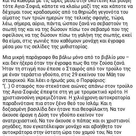
και να κάθομαι με τις ώρες μέσα στην σκοτεινή και βουβή
τότε Αγια-Σοφιά, κάποτε να κλαίω μαζί της και κάποτε να
δέχομαι τους κραδασμούς από τα θηριώδη γεγονότα του
αίματος των τριών ημερών της τελικής σφαγής, τώρα,
λέω, σήμερα, αύριο, πάντα, ώσπου ξανά να σεβαστούν τη
σιωπή της και να της δώσουν πίσω τον σεβασμό που της
οφείλουν, να της δώσουν πίσω τη γαλήνη της σιωπής, εκεί
θα είμαι, στις γωνιές που καθόμουν μονάχη και έγραφα
μέσα μου τις σελίδες της μυθιστορίας.
Μια μικρή παράγραφο θα βάλω μόνο από το βιβλίο μου –
και δεν ήξερα όταν την έγραφα πως θα την ζούσα ξανά.
Ήταν τη στιγμή που έπεσε ο Σταυρός από τον τρούλο της
με έναν τεράστιο γδούπο, στις 29 εκείνου του Μάη του
σταυρικού. Και λέει ο ήρωάς μου, ο Πορφύριος:
“(…) Ο σταυρός που στεκότανε αιώνες απάνω στον τρούλο
της Αγια-Σοφιάς έπεφτε στη γη με τρομακτικό κρότο. Η
χριστιανοσύνη γκρεμιζότανε. Η χιλιόχρονη αυτοκρατορία
παραδινότανε πια στον ξένο θεό του Ισλάμ. Και η
δοξασμένη βασιλίδα δεν ήτανε πια θεοφύλακτη. Να τον
άκουσε άραγε η Δύση τον γδούπο εκείνον τον
ανατριχιαστικό; Να τον άκουσε ο πάπας και οι χριστιανοί
ρηγάδες, που εγκατέλειψαν μονάχο και αβοήθητο τον
αυτοκράτορα στην ύστατη ώρα του χαμού του; Να τον