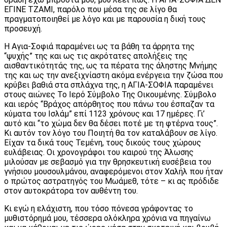
ΕΓΙΝΕ ΤΖΑΜΙ, παρόλο που μέσα της σε λίγο θα
πραγματοποιηθεί με λόγο και με παρουσία η δική τους
προσευχή.
Η Αγια-Σοφιά παραμένει ως τα βάθη τα άρρητα της
“ψυχής” της και ως τις ακρότατες απολήξεις της
αισθαντικότητάς της, ως τα πέρατα της άληστης Μνήμης
της και ως την ανεξιχνίαστη ακόμα ενέργεια την ζώσα που
κρύβει βαθιά στα σπλάχνα της, η ΑΓΙΑ-ΣΟΦΙΑ παραμένει
στους αιώνες Το Ιερό Σύμβολο Της Οικουμένης. Σύμβολο
και ιερός “Βράχος απόρθητος που πάνω του έσπαζαν τα
κύματα του Ισλάμ” επί 1123 χρόνους και 17 ημέρες. Γι’
αυτό και “το χώμα δεν θα δέσει ποτέ με τη φτέρνα τους”.
Κι αυτόν τον λόγο του Ποιητή θα τον καταλάβουν σε λίγο.
Είχαν τα δικά τους Τεμένη, τους δικούς τους χώρους
ευλάβειας. Οι χρονογράφοι του καιρού της Άλωσης
μιλούσαν με σεβασμό για την θρησκευτική ευσέβεια του
γνήσιου μουσουλμάνου, αναφερόμενοι στον Χαλήλ που ήταν
ο πρώτος αστρατηγός του Μωάμεθ, τότε – κι ας πρόδιδε
στον αυτοκράτορα τον αυθέντη του.
Κι εγώ η ελάχιστη, που τόσο πόνεσα γράφοντας το
μυθιστόρημά μου, τέσσερα ολόκληρα χρόνια να πηγαίνω