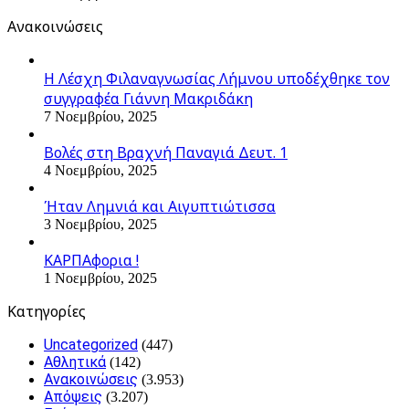
Ανακοινώσεις
Η Λέσχη Φιλαναγνωσίας Λήμνου υποδέχθηκε τον
συγγραφέα Γιάννη Μακριδάκη
7 Νοεμβρίου, 2025
Βολές στη Βραχνή Παναγιά Δευτ. 1
4 Νοεμβρίου, 2025
Ήταν Λημνιά και Αιγυπτιώτισσα
3 Νοεμβρίου, 2025
ΚΑΡΠΑφορια !
1 Νοεμβρίου, 2025
Kατηγορίες
Uncategorized
(447)
Αθλητικά
(142)
Ανακοινώσεις
(3.953)
Απόψεις
(3.207)