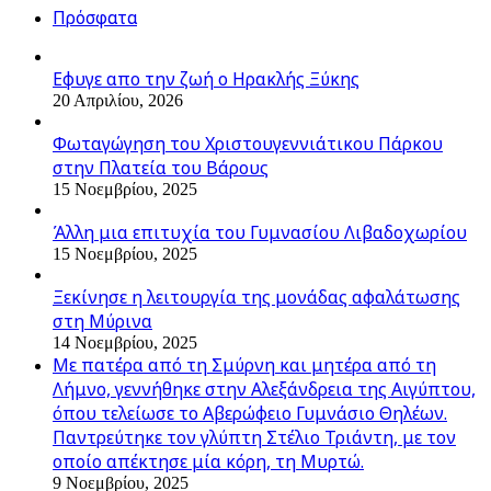
Πρόσφατα
Εφυγε απο την ζωή o Ηρακλής Ξύκης
20 Απριλίου, 2026
Φωταγώγηση του Χριστουγεννιάτικου Πάρκου
στην Πλατεία του Βάρους
15 Νοεμβρίου, 2025
Άλλη μια επιτυχία του Γυμνασίου Λιβαδοχωρίου
15 Νοεμβρίου, 2025
Ξεκίνησε η λειτουργία της μονάδας αφαλάτωσης
στη Μύρινα
14 Νοεμβρίου, 2025
Με πατέρα από τη Σμύρνη και μητέρα από τη
Λήμνο, γεννήθηκε στην Αλεξάνδρεια της Αιγύπτου,
όπου τελείωσε το Αβερώφειο Γυμνάσιο Θηλέων.
Παντρεύτηκε τον γλύπτη Στέλιο Τριάντη, με τον
οποίο απέκτησε μία κόρη, τη Μυρτώ.
9 Νοεμβρίου, 2025