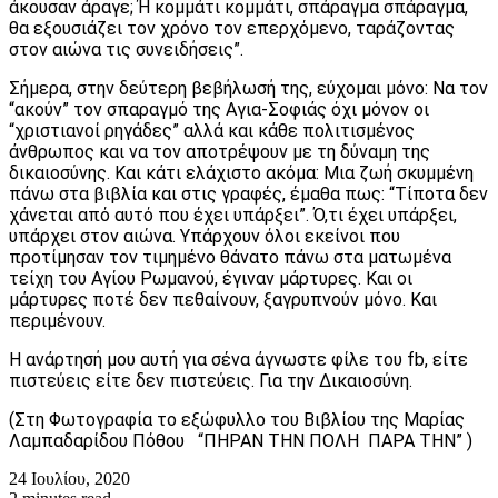
άκουσαν άραγε; Ή κομμάτι κομμάτι, σπάραγμα σπάραγμα,
θα εξουσιάζει τον χρόνο τον επερχόμενο, ταράζοντας
στον αιώνα τις συνειδήσεις”.
Σήμερα, στην δεύτερη βεβήλωσή της, εύχομαι μόνο: Να τον
“ακούν” τον σπαραγμό της Αγια-Σοφιάς όχι μόνον οι
“χριστιανοί ρηγάδες” αλλά και κάθε πολιτισμένος
άνθρωπος και να τον αποτρέψουν με τη δύναμη της
δικαιοσύνης. Και κάτι ελάχιστο ακόμα: Μια ζωή σκυμμένη
πάνω στα βιβλία και στις γραφές, έμαθα πως: “Τίποτα δεν
χάνεται από αυτό που έχει υπάρξει”. Ό,τι έχει υπάρξει,
υπάρχει στον αιώνα. Υπάρχουν όλοι εκείνοι που
προτίμησαν τον τιμημένο θάνατο πάνω στα ματωμένα
τείχη του Αγίου Ρωμανού, έγιναν μάρτυρες. Και οι
μάρτυρες ποτέ δεν πεθαίνουν, ξαγρυπνούν μόνο. Και
περιμένουν.
Η ανάρτησή μου αυτή για σένα άγνωστε φίλε του fb, είτε
πιστεύεις είτε δεν πιστεύεις. Για την Δικαιοσύνη.
(Στη Φωτογραφία το εξώφυλλο του Βιβλίου της Μαρίας
Λαμπαδαρίδου Πόθου “ΠΗΡΑΝ ΤΗΝ ΠΟΛΗ ΠΑΡΑ ΤΗΝ” )
24 Ιουλίου, 2020