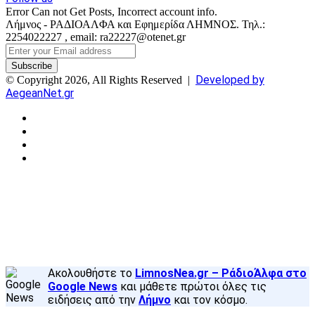
Error Can not Get Posts, Incorrect account info.
Λήμνος - ΡΑΔΙΟΑΛΦΑ και Εφημερίδα ΛΗΜΝΟΣ. Τηλ.:
2254022227 , email: ra22227@otenet.gr
Enter
your
Email
Developed by
© Copyright 2026, All Rights Reserved |
address
AegeanNet.gr
Facebook
X
YouTube
Instagram
Facebook
X
Back
to
top
button
Ακολουθήστε το
LimnosNea.gr – ΡάδιοΆλφα στο
Google News
και μάθετε πρώτοι όλες τις
ειδήσεις από την
Λήμνο
και τον κόσμο.