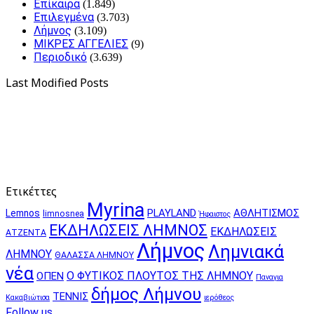
Επίκαιρα
(1.849)
Επιλεγμένα
(3.703)
Λήμνος
(3.109)
ΜΙΚΡΕΣ ΑΓΓΕΛΙΕΣ
(9)
Περιοδικό
(3.639)
Last Modified Posts
Ετικέττες
Myrina
PLAYLAND
ΑΘΛΗΤΙΣΜΟΣ
Lemnos
limnosnea
Ήφαιστος
ΕΚΔΗΛΩΣΕΙΣ ΛΗΜΝΟΣ
ΕΚΔΗΛΩΣΕΙΣ
ΑΤΖΕΝΤΑ
Λήμνος
Λημνιακά
ΛΗΜΝΟΥ
ΘΑΛΑΣΣΑ ΛΗΜΝΟΥ
νέα
Ο ΦΥΤΙΚΟΣ ΠΛΟΥΤΟΣ ΤΗΣ ΛΗΜΝΟΥ
ΟΠΕΝ
Παναγια
δήμος Λήμνου
ΤΕΝΝΙΣ
Κακαβιώτισα
ιερόθεος
Follow us