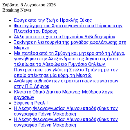
Σάββατο, 8 Αυγούστου 2026
Breaking News
Εφυγε απο την ζωή o Ηρακλής Ξύκης
Φωταγώγηση του Χριστουγεννιάτικου Πάρκου στην
Πλατεία του Βάρους
Άλλη μια επιτυχία του Γυμνασίου Λιβαδοχωρίου
Ξεκίνησε η λειτουργία της μονάδας αφαλάτωσης στη
Μύρινα
Με πατέρα από τη Σμύρνη και μητέρα από τη Λήμνο,
γεννήθηκε στην Αλεξάνδρεια της Αιγύπτου, όπου
τελείωσε το Αβερώφειο Γυμνάσιο Θηλέων.
Παντρεύτηκε τον γλύπτη Στέλιο Τριάντη, με τον
οποίο απέκτησε μία κόρη, τη Μυρτώ.
Ανάληψη καθηκόντων στρατιωτικών κτηνιάτρων
στην Π.Ε. Λήμνου
Κλειστό Οδικό Δίκτυο Μύρινας-Μούδρου λόγω
εργασιών
Ξέφυγε η Ρεαλ !
Η Λέσχη Φιλαναγνωσίας Λήμνου υποδέχθηκε τον
συγγραφέα Γιάννη Μακριδάκη
Η Λέσχη Φιλαναγνωσίας Λήμνου υποδέχθηκε τον
συγγραφέα Γιάννη Μακριδάκη