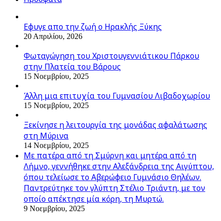
Εφυγε απο την ζωή o Ηρακλής Ξύκης
20 Απριλίου, 2026
Φωταγώγηση του Χριστουγεννιάτικου Πάρκου
στην Πλατεία του Βάρους
15 Νοεμβρίου, 2025
Άλλη μια επιτυχία του Γυμνασίου Λιβαδοχωρίου
15 Νοεμβρίου, 2025
Ξεκίνησε η λειτουργία της μονάδας αφαλάτωσης
στη Μύρινα
14 Νοεμβρίου, 2025
Με πατέρα από τη Σμύρνη και μητέρα από τη
Λήμνο, γεννήθηκε στην Αλεξάνδρεια της Αιγύπτου,
όπου τελείωσε το Αβερώφειο Γυμνάσιο Θηλέων.
Παντρεύτηκε τον γλύπτη Στέλιο Τριάντη, με τον
οποίο απέκτησε μία κόρη, τη Μυρτώ.
9 Νοεμβρίου, 2025