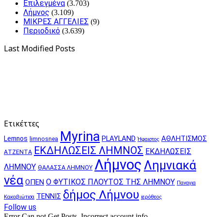
Επιλεγμένα
(3.703)
Λήμνος
(3.109)
ΜΙΚΡΕΣ ΑΓΓΕΛΙΕΣ
(9)
Περιοδικό
(3.639)
Last Modified Posts
Ετικέττες
Myrina
PLAYLAND
ΑΘΛΗΤΙΣΜΟΣ
Lemnos
limnosnea
Ήφαιστος
ΕΚΔΗΛΩΣΕΙΣ ΛΗΜΝΟΣ
ΕΚΔΗΛΩΣΕΙΣ
ΑΤΖΕΝΤΑ
Λήμνος
Λημνιακά
ΛΗΜΝΟΥ
ΘΑΛΑΣΣΑ ΛΗΜΝΟΥ
νέα
Ο ΦΥΤΙΚΟΣ ΠΛΟΥΤΟΣ ΤΗΣ ΛΗΜΝΟΥ
ΟΠΕΝ
Παναγια
δήμος Λήμνου
ΤΕΝΝΙΣ
Κακαβιώτισα
ιερόθεος
Follow us
Error Can not Get Posts, Incorrect account info.