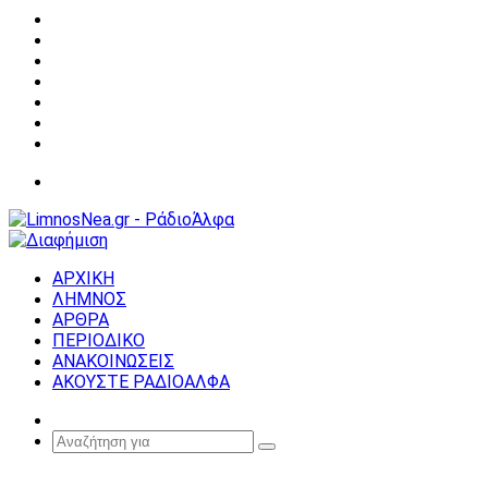
Facebook
X
YouTube
Instagram
Σύνδεση
Random
Article
Sidebar
Μενού
ΑΡΧΙΚΗ
ΛΗΜΝΟΣ
ΑΡΘΡΑ
ΠΕΡΙΟΔΙΚΟ
ΑΝΑΚΟΙΝΩΣΕΙΣ
ΑΚΟΥΣΤΕ ΡΑΔΙΟΑΛΦΑ
Random
Article
Αναζήτηση
για