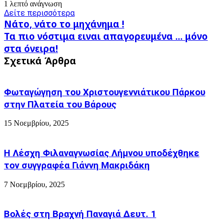
1 λεπτό ανάγνωση
Δείτε περισσότερα
Νάτο,
Νάτο, νάτο το μηχάνημα !
νάτο
Τα
Τα πιο νόστιμα ειναι απαγορευμένα ... μόνο
το
πιο
στα όνειρα!
μηχάνημα
νόστιμα
!
Σχετικά Άρθρα
ειναι
απαγορευμένα
...
μόνο
Φωταγώγηση του Χριστουγεννιάτικου Πάρκου
στα
στην Πλατεία του Βάρους
όνειρα!
15 Νοεμβρίου, 2025
Η Λέσχη Φιλαναγνωσίας Λήμνου υποδέχθηκε
τον συγγραφέα Γιάννη Μακριδάκη
7 Νοεμβρίου, 2025
Βολές στη Βραχνή Παναγιά Δευτ. 1