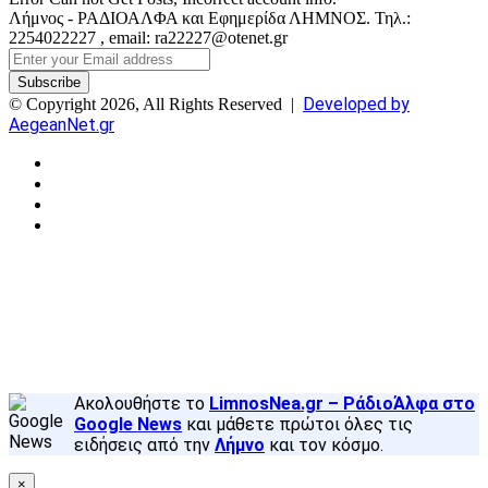
Λήμνος - ΡΑΔΙΟΑΛΦΑ και Εφημερίδα ΛΗΜΝΟΣ. Τηλ.:
2254022227 , email: ra22227@otenet.gr
Enter
your
Email
Developed by
© Copyright 2026, All Rights Reserved |
address
AegeanNet.gr
Facebook
X
YouTube
Instagram
Facebook
X
Back
to
top
button
Ακολουθήστε το
LimnosNea.gr – ΡάδιοΆλφα στο
Google News
και μάθετε πρώτοι όλες τις
ειδήσεις από την
Λήμνο
και τον κόσμο.
×