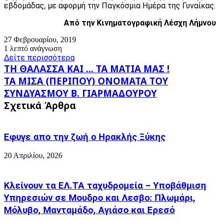
εβδομάδας, με αφορμή την Παγκόσμια Ημέρα της Γυναίκας.
Από την Κινηματογραφική Λέσχη Λήμνου
27 Φεβρουαρίου, 2019
1 λεπτό ανάγνωση
Δείτε περισσότερα
ΤΗ
ΤΗ ΘΑΛΑΣΣΑ ΚΑΙ ... ΤΑ ΜΑΤΙΑ ΜΑΣ !
ΘΑΛΑΣΣΑ
ΤΑ
ΤΑ ΜΙΣΑ (ΠΕΡΙΠΟΥ) ΟΝΟΜΑΤΑ ΤΟΥ
ΚΑΙ
ΜΙΣΑ
ΣΥΝΔΥΑΣΜΟΥ Β. ΓΙΑΡΜΑΔΟΥΡΟΥ
...
(ΠΕΡΙΠΟΥ)
ΤΑ
Σχετικά Άρθρα
ΟΝΟΜΑΤΑ
ΜΑΤΙΑ
ΤΟΥ
ΜΑΣ
ΣΥΝΔΥΑΣΜΟΥ
!
Β.
Εφυγε απο την ζωή o Ηρακλής Ξύκης
ΓΙΑΡΜΑΔΟΥΡΟΥ
20 Απριλίου, 2026
Κλείνουν τα ΕΛ.ΤΑ ταχυδρομεία – Υποβάθμιση
Υπηρεσιών σε Μουδρο και Λεσβο: Πλωμάρι,
Μόλυβο, Μανταμάδο, Αγιάσο και Ερεσό