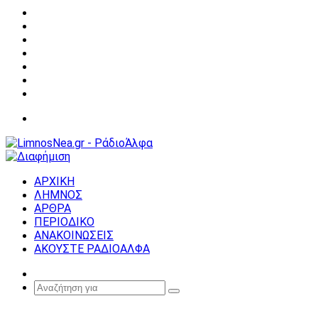
Facebook
X
YouTube
Instagram
Σύνδεση
Random
Article
Sidebar
Μενού
ΑΡΧΙΚΗ
ΛΗΜΝΟΣ
ΑΡΘΡΑ
ΠΕΡΙΟΔΙΚΟ
ΑΝΑΚΟΙΝΩΣΕΙΣ
ΑΚΟΥΣΤΕ ΡΑΔΙΟΑΛΦΑ
Random
Article
Αναζήτηση
για