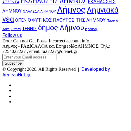
ΕΚΔΗΛΩΣΕΙΣ ΛΗΜΝΟΣ
ΕΚΔΗΛΩΣΕΙΣ
ΑΤΖΕΝΤΑ
Λήμνος
Λημνιακά
ΛΗΜΝΟΥ
ΘΑΛΑΣΣΑ ΛΗΜΝΟΥ
νέα
Ο ΦΥΤΙΚΟΣ ΠΛΟΥΤΟΣ ΤΗΣ ΛΗΜΝΟΥ
ΟΠΕΝ
Παναγια
δήμος Λήμνου
ΤΕΝΝΙΣ
Κακαβιώτισα
ιερόθεος
Follow us
Error Can not Get Posts, Incorrect account info.
Λήμνος - ΡΑΔΙΟΑΛΦΑ και Εφημερίδα ΛΗΜΝΟΣ. Τηλ.:
2254022227 , email: ra22227@otenet.gr
Enter
your
Email
Developed by
© Copyright 2026, All Rights Reserved |
address
AegeanNet.gr
Facebook
X
YouTube
Instagram
Facebook
X
Back
to
top
button