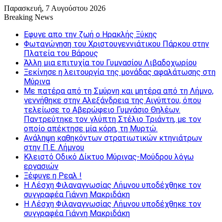
Παρασκευή, 7 Αυγούστου 2026
Breaking News
Εφυγε απο την ζωή o Ηρακλής Ξύκης
Φωταγώγηση του Χριστουγεννιάτικου Πάρκου στην
Πλατεία του Βάρους
Άλλη μια επιτυχία του Γυμνασίου Λιβαδοχωρίου
Ξεκίνησε η λειτουργία της μονάδας αφαλάτωσης στη
Μύρινα
Με πατέρα από τη Σμύρνη και μητέρα από τη Λήμνο,
γεννήθηκε στην Αλεξάνδρεια της Αιγύπτου, όπου
τελείωσε το Αβερώφειο Γυμνάσιο Θηλέων.
Παντρεύτηκε τον γλύπτη Στέλιο Τριάντη, με τον
οποίο απέκτησε μία κόρη, τη Μυρτώ.
Ανάληψη καθηκόντων στρατιωτικών κτηνιάτρων
στην Π.Ε. Λήμνου
Κλειστό Οδικό Δίκτυο Μύρινας-Μούδρου λόγω
εργασιών
Ξέφυγε η Ρεαλ !
Η Λέσχη Φιλαναγνωσίας Λήμνου υποδέχθηκε τον
συγγραφέα Γιάννη Μακριδάκη
Η Λέσχη Φιλαναγνωσίας Λήμνου υποδέχθηκε τον
συγγραφέα Γιάννη Μακριδάκη