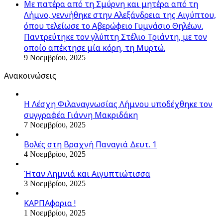
Με πατέρα από τη Σμύρνη και μητέρα από τη
Λήμνο, γεννήθηκε στην Αλεξάνδρεια της Αιγύπτου,
όπου τελείωσε το Αβερώφειο Γυμνάσιο Θηλέων.
Παντρεύτηκε τον γλύπτη Στέλιο Τριάντη, με τον
οποίο απέκτησε μία κόρη, τη Μυρτώ.
9 Νοεμβρίου, 2025
Ανακοινώσεις
Η Λέσχη Φιλαναγνωσίας Λήμνου υποδέχθηκε τον
συγγραφέα Γιάννη Μακριδάκη
7 Νοεμβρίου, 2025
Βολές στη Βραχνή Παναγιά Δευτ. 1
4 Νοεμβρίου, 2025
Ήταν Λημνιά και Αιγυπτιώτισσα
3 Νοεμβρίου, 2025
ΚΑΡΠΑφορια !
1 Νοεμβρίου, 2025