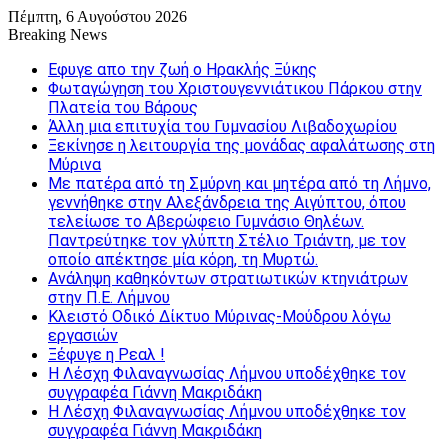
Πέμπτη, 6 Αυγούστου 2026
Breaking News
Εφυγε απο την ζωή o Ηρακλής Ξύκης
Φωταγώγηση του Χριστουγεννιάτικου Πάρκου στην
Πλατεία του Βάρους
Άλλη μια επιτυχία του Γυμνασίου Λιβαδοχωρίου
Ξεκίνησε η λειτουργία της μονάδας αφαλάτωσης στη
Μύρινα
Με πατέρα από τη Σμύρνη και μητέρα από τη Λήμνο,
γεννήθηκε στην Αλεξάνδρεια της Αιγύπτου, όπου
τελείωσε το Αβερώφειο Γυμνάσιο Θηλέων.
Παντρεύτηκε τον γλύπτη Στέλιο Τριάντη, με τον
οποίο απέκτησε μία κόρη, τη Μυρτώ.
Ανάληψη καθηκόντων στρατιωτικών κτηνιάτρων
στην Π.Ε. Λήμνου
Κλειστό Οδικό Δίκτυο Μύρινας-Μούδρου λόγω
εργασιών
Ξέφυγε η Ρεαλ !
Η Λέσχη Φιλαναγνωσίας Λήμνου υποδέχθηκε τον
συγγραφέα Γιάννη Μακριδάκη
Η Λέσχη Φιλαναγνωσίας Λήμνου υποδέχθηκε τον
συγγραφέα Γιάννη Μακριδάκη