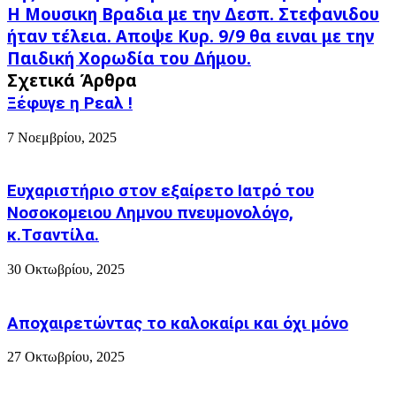
Η
Η Μουσικη Βραδια με την Δεσπ. Στεφανιδου
στη
Μουσικη
Λημνο
ήταν τέλεια. Αποψε Κυρ. 9/9 θα ειναι με την
Βραδια
της
Παιδική Χορωδία του Δήμου.
με
Εικόνας
την
Σχετικά Άρθρα
της
Δεσπ.
"Παναγίας
Ξέφυγε η Ρεαλ !
Στεφανιδου
Γερόντισσας"
ήταν
Τι
7 Νοεμβρίου, 2025
τέλεια.
εγινε
Αποψε
μετά
Κυρ.
...
Ευχαριστήριο στον εξαίρετο Ιατρό του
9/9
θα
Νοσοκομειου Λημνου πνευμονολόγο,
ειναι
κ.Τσαντίλα.
με
την
30 Οκτωβρίου, 2025
Παιδική
Χορωδία
του
Αποχαιρετώντας το καλοκαίρι και όχι μόνο
Δήμου.
27 Οκτωβρίου, 2025