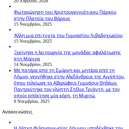
20 Απριλίου, 2026
Φωταγώγηση του Χριστουγεννιάτικου Πάρκου
στην Πλατεία του Βάρους
15 Νοεμβρίου, 2025
Άλλη μια επιτυχία του Γυμνασίου Λιβαδοχωρίου
15 Νοεμβρίου, 2025
Ξεκίνησε η λειτουργία της μονάδας αφαλάτωσης
στη Μύρινα
14 Νοεμβρίου, 2025
Με πατέρα από τη Σμύρνη και μητέρα από τη
Λήμνο, γεννήθηκε στην Αλεξάνδρεια της Αιγύπτου,
όπου τελείωσε το Αβερώφειο Γυμνάσιο Θηλέων.
Παντρεύτηκε τον γλύπτη Στέλιο Τριάντη, με τον
οποίο απέκτησε μία κόρη, τη Μυρτώ.
9 Νοεμβρίου, 2025
Ανακοινώσεις
Η Λέσχη Φιλαναγνωσίας Λήμνου υποδέχθηκε τον