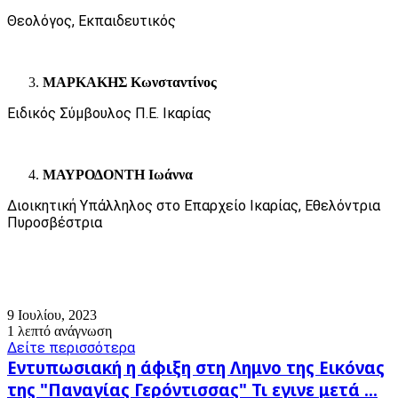
Θεολόγος, Εκπαιδευτικός
ΜΑΡΚΑΚΗΣ Κωνσταντίνος
Ειδικός Σύμβουλος Π.Ε. Ικαρίας
ΜΑΥΡΟΔΟΝΤΗ Ιωάννα
Διοικητική Υπάλληλος στο Επαρχείο Ικαρίας, Εθελόντρια
Πυροσβέστρια
9 Ιουλίου, 2023
1 λεπτό ανάγνωση
Δείτε περισσότερα
Εντυπωσιακή
Εντυπωσιακή η άφιξη στη Λημνο της Εικόνας
η
της "Παναγίας Γερόντισσας" Τι εγινε μετά ...
άφιξη