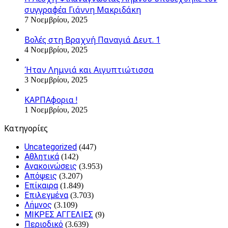
συγγραφέα Γιάννη Μακριδάκη
7 Νοεμβρίου, 2025
Βολές στη Βραχνή Παναγιά Δευτ. 1
4 Νοεμβρίου, 2025
Ήταν Λημνιά και Αιγυπτιώτισσα
3 Νοεμβρίου, 2025
ΚΑΡΠΑφορια !
1 Νοεμβρίου, 2025
Kατηγορίες
Uncategorized
(447)
Αθλητικά
(142)
Ανακοινώσεις
(3.953)
Απόψεις
(3.207)
Επίκαιρα
(1.849)
Επιλεγμένα
(3.703)
Λήμνος
(3.109)
ΜΙΚΡΕΣ ΑΓΓΕΛΙΕΣ
(9)
Περιοδικό
(3.639)