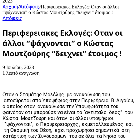
2023
Αρχική
Απόψεις
/
/
Περιφερειακες Εκλογές: Οταν οι άλλοι
“ψάχνονται” ο Κώστας Μουτζούρης “δειχνει” έτοιμος !
Απόψεις
Περιφερειακες Εκλογές: Οταν οι
άλλοι “ψάχνονται” ο Κώστας
Μουτζούρης “δειχνει” έτοιμος !
9 Ιουλίου, 2023
1 λεπτό ανάγνωση
Οταν ο Σταμάτης Μαλέλης με ανακοίνωση του
αποσύρεται από Υποψήφιος στην Περιφέρεια Β. Αιγαίου,
ο οποίος οταν ανακοίνωσε την Υποψηφιότητα του
φαινόταν οτι μπορούσε να είναι το “αντίπαλο δεος” του
Κώστα Μουτζούρη και όταν οι άλλοι υποψήφιοι
¨”ψάχνονται”, ο Περιφερειάρχης , εκμεταλλευμένος και
τη Θεσμική του Θέση, έχει προχωρήσει σημαντικά στη
κατάρτιση των Συνδυασμών του σε όλα τα Νησιά του