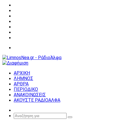
Facebook
X
YouTube
Instagram
Σύνδεση
Random
Article
Sidebar
Μενού
ΑΡΧΙΚΗ
ΛΗΜΝΟΣ
ΑΡΘΡΑ
ΠΕΡΙΟΔΙΚΟ
ΑΝΑΚΟΙΝΩΣΕΙΣ
ΑΚΟΥΣΤΕ ΡΑΔΙΟΑΛΦΑ
Random
Article
Αναζήτηση
για