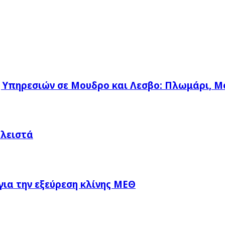
η Υπηρεσιών σε Μουδρο και Λεσβο: Πλωμάρι, Μ
Κλειστά
ια την εξεύρεση κλίνης ΜΕΘ