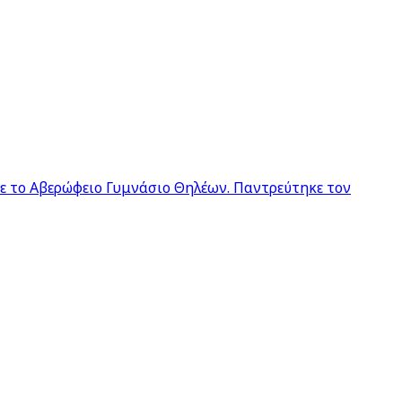
σε το Αβερώφειο Γυμνάσιο Θηλέων. Παντρεύτηκε τον