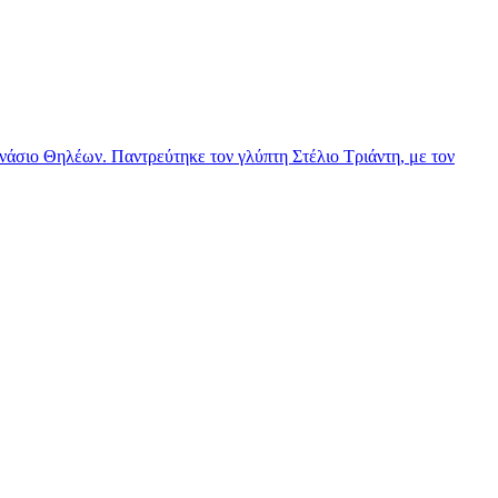
νάσιο Θηλέων. Παντρεύτηκε τον γλύπτη Στέλιο Τριάντη, με τον