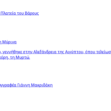
 Πλατεία του Βάρους
η Μύρινα
 γεννήθηκε στην Αλεξάνδρεια της Αιγύπτου, όπου τελείω
κόρη, τη Μυρτώ.
υγγραφέα Γιάννη Μακριδάκη