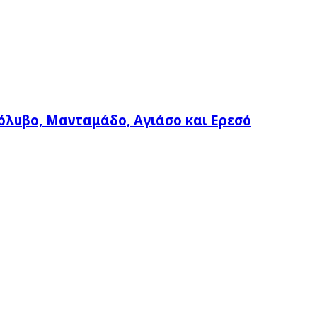
όλυβο, Μανταμάδο, Αγιάσο και Ερεσό