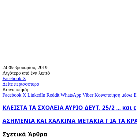
24 Φεβρουαρίου, 2019
Λιγότερο από ένα λεπτό
Messenger
Messenger
WhatsApp
Viber
Κοινοποίηση
Facebook
X
μέσω
Δείτε περισσότερα
E-
Κοινοποίηση
mail
Facebook
X
LinkedIn
Reddit
WhatsApp
Viber
Κοινοποίηση μέσω E
ΚΛΕΙΣΤΑ
ΚΛΕΙΣΤΑ ΤΑ ΣΧΟΛΕΙΑ ΑΥΡΙΟ ΔΕΥΤ. 25/2 ... και 
ΤΑ
ΣΧΟΛΕΙΑ
ΑΣΗΜΕΝΙΑ
ΑΣΗΜΕΝΙΑ ΚΑΙ ΧΑΛΚΙΝΑ ΜΕΤΑΚΙΑ Γ ΙΑ ΤΑ ΚΡ
ΑΥΡΙΟ
ΚΑΙ
ΔΕΥΤ.
ΧΑΛΚΙΝΑ
Σχετικά Άρθρα
25/2
ΜΕΤΑΚΙΑ