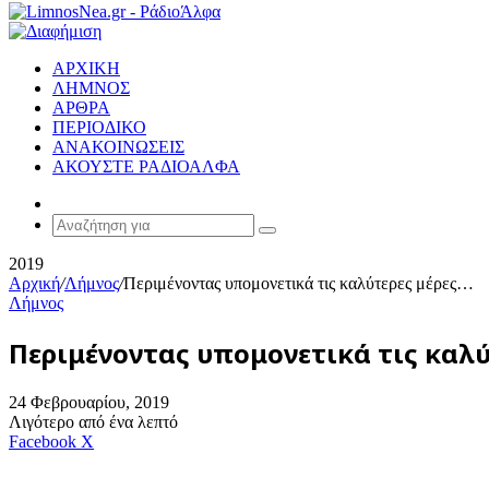
ΑΡΧΙΚΗ
ΛΗΜΝΟΣ
ΑΡΘΡΑ
ΠΕΡΙΟΔΙΚΟ
ΑΝΑΚΟΙΝΩΣΕΙΣ
ΑΚΟΥΣΤΕ ΡΑΔΙΟΑΛΦΑ
Random
Article
Αναζήτηση
για
2019
Αρχική
/
Λήμνος
/
Περιμένοντας υπομονετικά τις καλύτερες μέρες…
Λήμνος
Περιμένοντας υπομονετικά τις καλύ
24 Φεβρουαρίου, 2019
Λιγότερο από ένα λεπτό
Messenger
Messenger
WhatsApp
Viber
Κοινοποίηση
Facebook
X
μέσω
E-