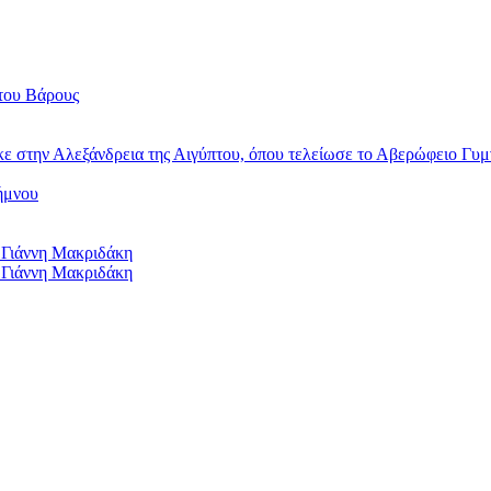
του Βάρους
κε στην Αλεξάνδρεια της Αιγύπτου, όπου τελείωσε το Αβερώφειο Γυμ
ήμνου
 Γιάννη Μακριδάκη
 Γιάννη Μακριδάκη