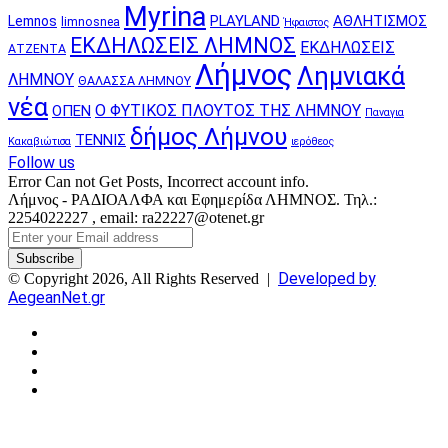
Myrina
PLAYLAND
ΑΘΛΗΤΙΣΜΟΣ
Lemnos
limnosnea
Ήφαιστος
ΕΚΔΗΛΩΣΕΙΣ ΛΗΜΝΟΣ
ΕΚΔΗΛΩΣΕΙΣ
ΑΤΖΕΝΤΑ
Λήμνος
Λημνιακά
ΛΗΜΝΟΥ
ΘΑΛΑΣΣΑ ΛΗΜΝΟΥ
νέα
Ο ΦΥΤΙΚΟΣ ΠΛΟΥΤΟΣ ΤΗΣ ΛΗΜΝΟΥ
ΟΠΕΝ
Παναγια
δήμος Λήμνου
ΤΕΝΝΙΣ
Κακαβιώτισα
ιερόθεος
Follow us
Error Can not Get Posts, Incorrect account info.
Λήμνος - ΡΑΔΙΟΑΛΦΑ και Εφημερίδα ΛΗΜΝΟΣ. Τηλ.:
2254022227 , email: ra22227@otenet.gr
Enter
your
Email
Developed by
© Copyright 2026, All Rights Reserved |
address
AegeanNet.gr
Facebook
X
YouTube
Instagram
Facebook
X
Back
to