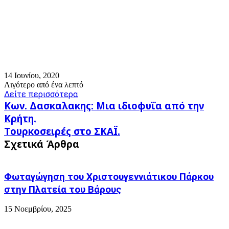
14 Ιουνίου, 2020
Λιγότερο από ένα λεπτό
Δείτε περισσότερα
Κων.
Κων. Δασκαλακης: Μια ιδιοφυΐα από την
Δασκαλακης:
Κρήτη.
Μια
Tουρκοσειρές
Tουρκοσειρές στο ΣΚΑΪ.
ιδιοφυΐα
στο
από
Σχετικά Άρθρα
ΣΚΑΪ.
την
Κρήτη.
Φωταγώγηση του Χριστουγεννιάτικου Πάρκου
στην Πλατεία του Βάρους
15 Νοεμβρίου, 2025