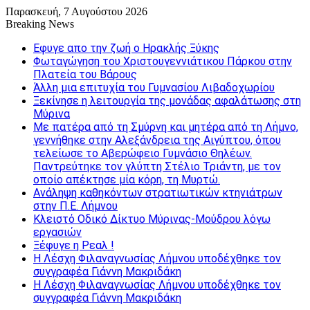
Παρασκευή, 7 Αυγούστου 2026
Breaking News
Εφυγε απο την ζωή o Ηρακλής Ξύκης
Φωταγώγηση του Χριστουγεννιάτικου Πάρκου στην
Πλατεία του Βάρους
Άλλη μια επιτυχία του Γυμνασίου Λιβαδοχωρίου
Ξεκίνησε η λειτουργία της μονάδας αφαλάτωσης στη
Μύρινα
Με πατέρα από τη Σμύρνη και μητέρα από τη Λήμνο,
γεννήθηκε στην Αλεξάνδρεια της Αιγύπτου, όπου
τελείωσε το Αβερώφειο Γυμνάσιο Θηλέων.
Παντρεύτηκε τον γλύπτη Στέλιο Τριάντη, με τον
οποίο απέκτησε μία κόρη, τη Μυρτώ.
Ανάληψη καθηκόντων στρατιωτικών κτηνιάτρων
στην Π.Ε. Λήμνου
Κλειστό Οδικό Δίκτυο Μύρινας-Μούδρου λόγω
εργασιών
Ξέφυγε η Ρεαλ !
Η Λέσχη Φιλαναγνωσίας Λήμνου υποδέχθηκε τον
συγγραφέα Γιάννη Μακριδάκη
Η Λέσχη Φιλαναγνωσίας Λήμνου υποδέχθηκε τον
συγγραφέα Γιάννη Μακριδάκη