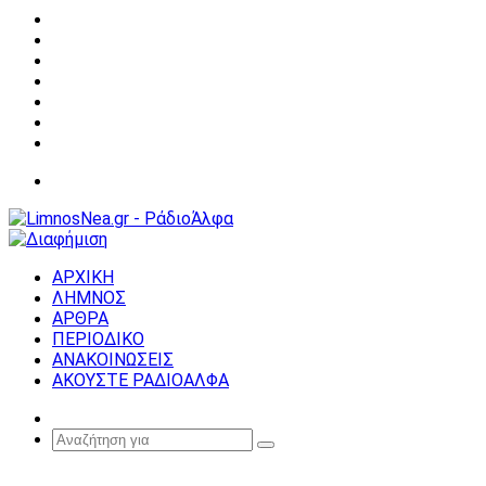
Facebook
X
YouTube
Instagram
Σύνδεση
Random
Article
Sidebar
Μενού
ΑΡΧΙΚΗ
ΛΗΜΝΟΣ
ΑΡΘΡΑ
ΠΕΡΙΟΔΙΚΟ
ΑΝΑΚΟΙΝΩΣΕΙΣ
ΑΚΟΥΣΤΕ ΡΑΔΙΟΑΛΦΑ
Random
Article
Αναζήτηση
για