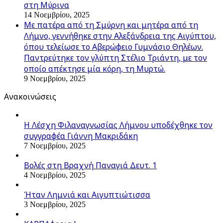
στη Μύρινα
14 Νοεμβρίου, 2025
Με πατέρα από τη Σμύρνη και μητέρα από τη
Λήμνο, γεννήθηκε στην Αλεξάνδρεια της Αιγύπτου,
όπου τελείωσε το Αβερώφειο Γυμνάσιο Θηλέων.
Παντρεύτηκε τον γλύπτη Στέλιο Τριάντη, με τον
οποίο απέκτησε μία κόρη, τη Μυρτώ.
9 Νοεμβρίου, 2025
Ανακοινώσεις
Η Λέσχη Φιλαναγνωσίας Λήμνου υποδέχθηκε τον
συγγραφέα Γιάννη Μακριδάκη
7 Νοεμβρίου, 2025
Βολές στη Βραχνή Παναγιά Δευτ. 1
4 Νοεμβρίου, 2025
Ήταν Λημνιά και Αιγυπτιώτισσα
3 Νοεμβρίου, 2025