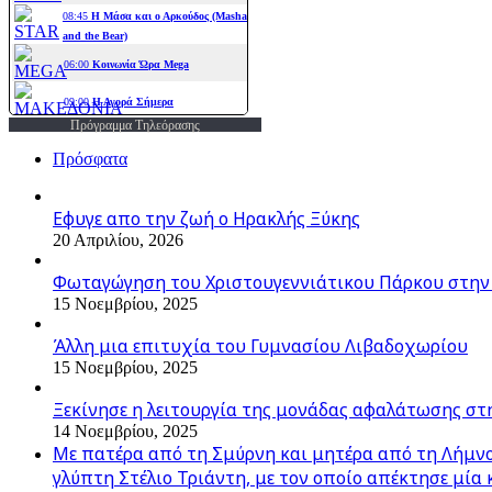
Πρόγραμμα Τηλεόρασης
Πρόσφατα
Εφυγε απο την ζωή o Ηρακλής Ξύκης
20 Απριλίου, 2026
Φωταγώγηση του Χριστουγεννιάτικου Πάρκου στην
15 Νοεμβρίου, 2025
Άλλη μια επιτυχία του Γυμνασίου Λιβαδοχωρίου
15 Νοεμβρίου, 2025
Ξεκίνησε η λειτουργία της μονάδας αφαλάτωσης στ
14 Νοεμβρίου, 2025
Με πατέρα από τη Σμύρνη και μητέρα από τη Λήμνο,
γλύπτη Στέλιο Τριάντη, με τον οποίο απέκτησε μία 