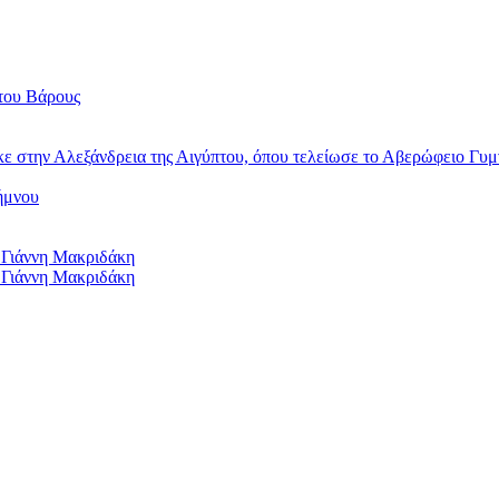
του Βάρους
κε στην Αλεξάνδρεια της Αιγύπτου, όπου τελείωσε το Αβερώφειο Γυμ
ήμνου
 Γιάννη Μακριδάκη
 Γιάννη Μακριδάκη