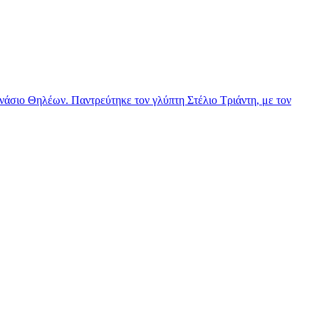
νάσιο Θηλέων. Παντρεύτηκε τον γλύπτη Στέλιο Τριάντη, με τον