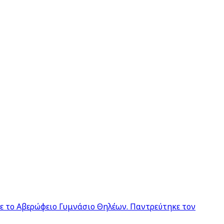
σε το Αβερώφειο Γυμνάσιο Θηλέων. Παντρεύτηκε τον