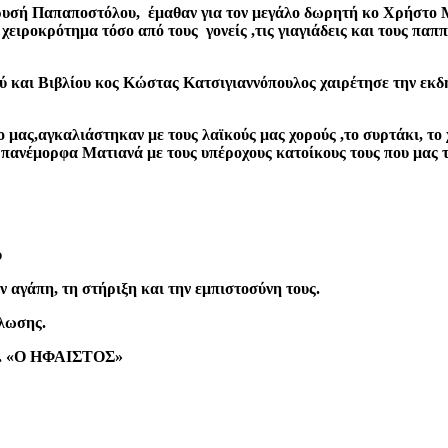
ρυσή Παπαποστόλου, έμαθαν για τον μεγάλο δωρητή κο Χρήστο Μ
 χειροκρότημα τόσο από τους γονείς ,τις γιαγιάδεις και τους παππ
 και Βιβλίου κος Κώστας Κατσιγιαννόπουλος χαιρέτησε την εκδ
ας,αγκαλιάστηκαν με τους λαϊκούς μας χορούς ,το συρτάκι, το χ
α πανέμορφα Ματιανά με τους υπέροχους κατοίκους τους που μας 
υ
ν αγάπη, τη στήριξη και την εμπιστοσύνη τους.
λωσης.
Λ. «Ο ΗΦΑΙΣΤΟΣ»