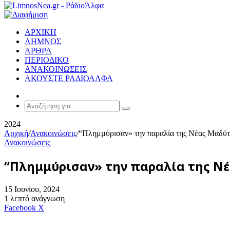
ΑΡΧΙΚΗ
ΛΗΜΝΟΣ
ΑΡΘΡΑ
ΠΕΡΙΟΔΙΚΟ
ΑΝΑΚΟΙΝΩΣΕΙΣ
ΑΚΟΥΣΤΕ ΡΑΔΙΟΑΛΦΑ
Random
Article
Αναζήτηση
για
2024
Αρχική
/
Ανακοινώσεις
/
“Πλημμύρισαν» την παραλία της Νέας Μαδύτο
Ανακοινώσεις
“Πλημμύρισαν» την παραλία της Νέ
15 Ιουνίου, 2024
1 λεπτό ανάγνωση
Messenger
Messenger
WhatsApp
Viber
Κοινοποίηση
Facebook
X
μέσω
E-