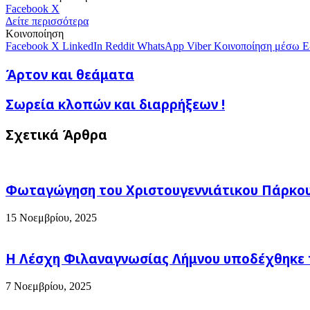
Messenger
Messenger
WhatsApp
Viber
Κοινοποίηση
Facebook
X
μέσω
Δείτε περισσότερα
E-
Κοινοποίηση
mail
Facebook
X
LinkedIn
Reddit
WhatsApp
Viber
Κοινοποίηση μέσω E
Άρτον
Άρτον και θεάματα
και
θεάματα
Σωρεία
Σωρεία κλοπών και διαρρήξεων !
κλοπών
και
Σχετικά Άρθρα
διαρρήξεων
!
Φωταγώγηση του Χριστουγεννιάτικου Πάρκου
15 Νοεμβρίου, 2025
Η Λέσχη Φιλαναγνωσίας Λήμνου υποδέχθηκε 
7 Νοεμβρίου, 2025