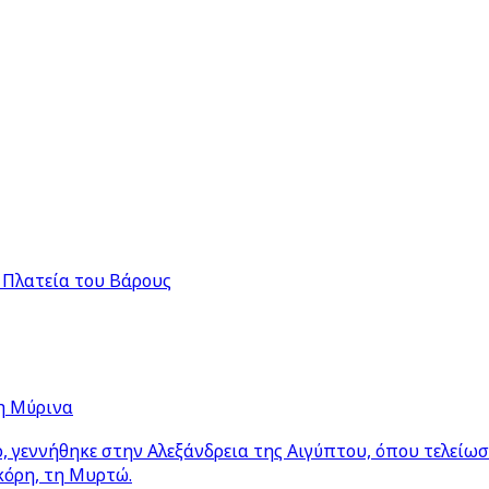
 Πλατεία του Βάρους
η Μύρινα
 γεννήθηκε στην Αλεξάνδρεια της Αιγύπτου, όπου τελείω
κόρη, τη Μυρτώ.