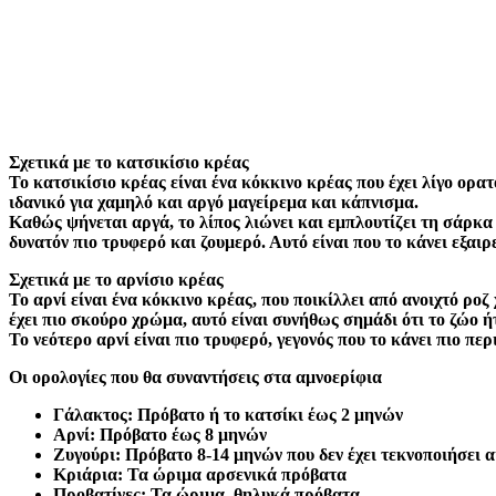
Σχετικά με το κατσικίσιο κρέας
Το κατσικίσιο κρέας είναι ένα κόκκινο κρέας που έχει λίγο ορατ
ιδανικό για χαμηλό και αργό μαγείρεμα και κάπνισμα.
Καθώς ψήνεται αργά, το λίπος λιώνει και εμπλουτίζει τη σάρκα 
δυνατόν πιο τρυφερό και ζουμερό. Αυτό είναι που το κάνει εξαι
Σχετικά με το αρνίσιο κρέας
Το αρνί είναι ένα κόκκινο κρέας, που ποικίλλει από ανοιχτό ρο
έχει πιο σκούρο χρώμα, αυτό είναι συνήθως σημάδι ότι το ζώο ή
Το νεότερο αρνί είναι πιο τρυφερό, γεγονός που το κάνει πιο πε
Οι ορολογίες που θα συναντήσεις στα αμνοερίφια
Γάλακτος: Πρόβατο ή το κατσίκι έως 2 μηνών
Αρνί: Πρόβατο έως 8 μηνών
Ζυγούρι: Πρόβατο 8-14 μηνών που δεν έχει τεκνοποιήσει 
Κριάρια: Τα ώριμα αρσενικά πρόβατα
Προβατίνες: Τα ώριμα, θηλυκά πρόβατα