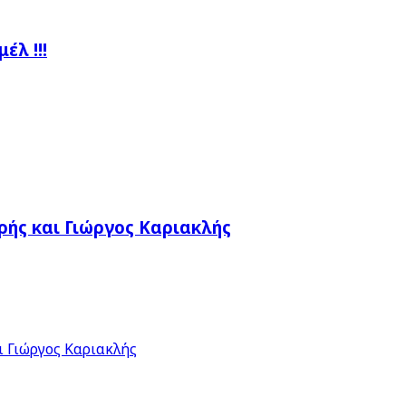
λ !!!
ής και Γιώργος Καριακλής
 Γιώργος Καριακλής