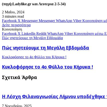
(πηγή:
Ladylike
.
gr
και Λευτερια 2-5-34)
2 Μαΐου, 2024
3 minutes read
Facebook
X
Messenger
Messenger
WhatsApp
Viber
Κοινοποίηση μ
Δείτε περισσότερα
Κοινοποίηση
Facebook
X
LinkedIn
Reddit
WhatsApp
Viber
Κοινοποίηση μέσω E
Πώς νηστεύουμε τη Μεγάλη Εβδομάδα
Πώς νηστεύουμε τη Μεγάλη Εβδομάδα
Κυκλοφόρησε το 4ο Φύλλο του Κήρυκα !
Κυκλοφόρησε το 4ο Φύλλο του Κήρυκα !
Σχετικά Άρθρα
Η Λέσχη Φιλαναγνωσίας Λήμνου υποδέχθηκε 
7 Νοεμβρίου, 2025