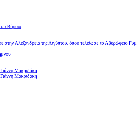
του Βάρους
κε στην Αλεξάνδρεια της Αιγύπτου, όπου τελείωσε το Αβερώφειο Γυμ
ήμνου
 Γιάννη Μακριδάκη
 Γιάννη Μακριδάκη