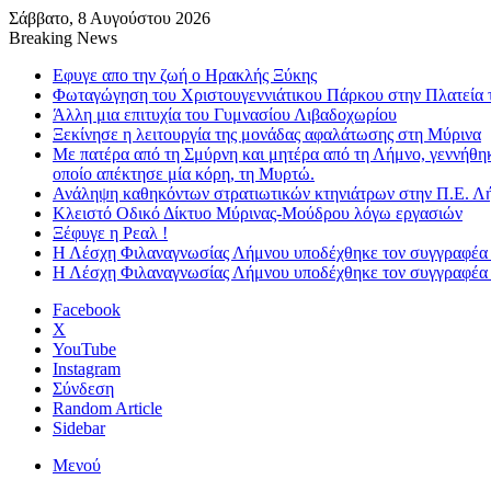
Σάββατο, 8 Αυγούστου 2026
Breaking News
Εφυγε απο την ζωή o Ηρακλής Ξύκης
Φωταγώγηση του Χριστουγεννιάτικου Πάρκου στην Πλατεία 
Άλλη μια επιτυχία του Γυμνασίου Λιβαδοχωρίου
Ξεκίνησε η λειτουργία της μονάδας αφαλάτωσης στη Μύρινα
Με πατέρα από τη Σμύρνη και μητέρα από τη Λήμνο, γεννήθη
οποίο απέκτησε μία κόρη, τη Μυρτώ.
Ανάληψη καθηκόντων στρατιωτικών κτηνιάτρων στην Π.Ε. Λ
Κλειστό Οδικό Δίκτυο Μύρινας-Μούδρου λόγω εργασιών
Ξέφυγε η Ρεαλ !
Η Λέσχη Φιλαναγνωσίας Λήμνου υποδέχθηκε τον συγγραφέα
Η Λέσχη Φιλαναγνωσίας Λήμνου υποδέχθηκε τον συγγραφέα
Facebook
X
YouTube
Instagram
Σύνδεση
Random Article
Sidebar
Μενού