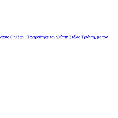
νάσιο Θηλέων. Παντρεύτηκε τον γλύπτη Στέλιο Τριάντη, με τον