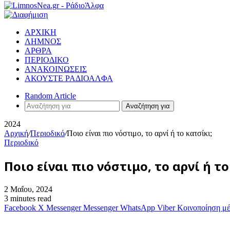
ΑΡΧΙΚΗ
ΛΗΜΝΟΣ
ΑΡΘΡΑ
ΠΕΡΙΟΔΙΚΟ
ΑΝΑΚΟΙΝΩΣΕΙΣ
ΑΚΟΥΣΤΕ ΡΑΔΙΟΑΛΦΑ
Random Article
Αναζήτηση για
2024
Αρχική
/
Περιοδικό
/
Ποιο είναι πιο νόστιμο, το αρνί ή το κατσίκι;
Περιοδικό
Ποιο είναι πιο νόστιμο, το αρνί ή το
2 Μαΐου, 2024
3 minutes read
Facebook
X
Messenger
Messenger
WhatsApp
Viber
Κοινοποίηση μ