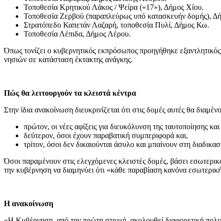
Τοποθεσία Κρητικού Λάκος / Ψείρα («17»), Δήμος Χίου.
Τοποθεσία Ζερβού (παραπλεύρως υπό κατασκευήν δομής), Δή
Στρατόπεδο Καπετάν Λαζαρή, τοποθεσία Πυλί, Δήμος Κω.
Τοποθεσία Λέπιδα, Δήμος Λέρου.
Όπως τονίζει ο κυβερνητικός εκπρόσωπος προηγήθηκε εξαντλητικός 
νησιών σε κατάσταση έκτακτης ανάγκης.
Πώς θα λειτουργούν τα κλειστά κέντρα
Στην ίδια ανακοίνωση διευκρινίζεται ότι στις δομές αυτές θα διαμέν
πρώτον, οι νέες αφίξεις για διευκόλυνση της ταυτοποίησης και
δεύτερον, όσοι έχουν παραβατική συμπεριφορά και,
τρίτον, όσοι δεν δικαιούνται άσυλο και μπαίνουν στη διαδικασ
Όσοι παραμένουν στις ελεγχόμενες κλειστές δομές, βάσει εσωτερικο
την κυβέρνηση να διαμηνύει ότι «κάθε παραβίαση κανόνα εσωτερικής
Η ανακοίνωση
«Η Κυβέρνηση, από την πρώτη στιγμή, ακολουθεί διαφορετική πολι