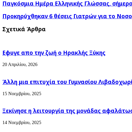
Παγκόσμια
Παγκόσμια Ημέρα Ελληνικής Γλώσσας, σήμερα
Ημέρα
Ελληνικής
Προκηρύχθηκαν
Προκηρύχθηκαν 6 θέσεις Γιατρών για το Νοσοκο
Γλώσσας,
6
σήμερα
θέσεις
Σχετικά Άρθρα
9/2
Γιατρών
για
το
Νοσοκομειο
Εφυγε απο την ζωή o Ηρακλής Ξύκης
μας!
Για
να
20 Απριλίου, 2026
δούμε...
Άλλη μια επιτυχία του Γυμνασίου Λιβαδοχωρ
15 Νοεμβρίου, 2025
Ξεκίνησε η λειτουργία της μονάδας αφαλάτω
14 Νοεμβρίου, 2025