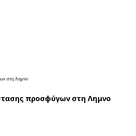
γων στη Λημνο
άστασης προσφύγων στη Λημνο