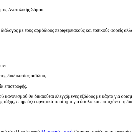
μος Ανατολικής Σάμου.
διάλογος με τους αρμόδιους περιφερειακούς και τοπικούς φορείς αλλ
ουν:
 της διαδικασίας ασύλου,
ία επιστροφής.
ύ κανονισμού θα δικαιούται ελεγχόμενες εξόδους με κάρτα για ορισμέ
 τάξης, επηρεάζει αρνητικά το αίτημα για άσυλο και επιταχύνει τη δ
τική στο Προσφυγικό-
Μεταναστευτικό
ζήτημα», τονίζεται σε ανακο