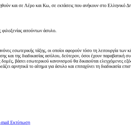
θούν και σε Λέρο και Κω, σε εκτάσεις που ανήκουν στο Ελληνικό Δ
ς φιλοξενίας αιτούντων άσυλο.
νόνες εσωτερικής τάξης, οι οποίοι αφορούν τόσο τη λειτουργία των κ
ησης και της διαδικασίας ασύλου, δεύτερον, όσοι έχουν παραβατική συ
 δομές, βάσει εσωτερικού κανονισμού θα δικαιούται ελεγχόμενες εξόδ
άζει αρνητικά το αίτημα για άσυλο και επιταχύνει τη διαδικασία επι
-mail
Εκτύπωση