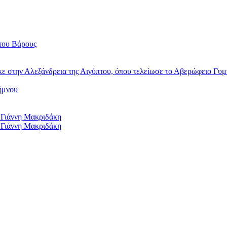
του Βάρους
κε στην Αλεξάνδρεια της Αιγύπτου, όπου τελείωσε το Αβερώφειο Γυμ
ήμνου
 Γιάννη Μακριδάκη
 Γιάννη Μακριδάκη