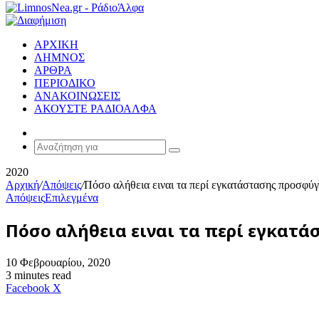
ΑΡΧΙΚΗ
ΛΗΜΝΟΣ
ΑΡΘΡΑ
ΠΕΡΙΟΔΙΚΟ
ΑΝΑΚΟΙΝΩΣΕΙΣ
ΑΚΟΥΣΤΕ ΡΑΔΙΟΑΛΦΑ
Random
Article
Αναζήτηση
για
2020
Αρχική
/
Απόψεις
/
Πόσο αλήθεια ειναι τα περί εγκατάστασης προσφύ
Απόψεις
Επιλεγμένα
Πόσο αλήθεια ειναι τα περί εγκατ
10 Φεβρουαρίου, 2020
3 minutes read
Messenger
Messenger
WhatsApp
Viber
Κοινοποίηση
Facebook
X
μέσω
E-