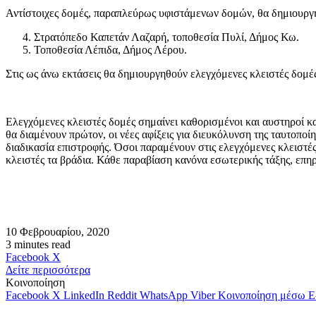
Αντίστοιχες δομές, παραπλεύρως υφιστάμενων δομών, θα δημιουργη
Στρατόπεδο Καπετάν Λαζαρή, τοποθεσία Πυλί, Δήμος Κω.
Τοποθεσία Λέπιδα, Δήμος Λέρου.
Στις ως άνω εκτάσεις θα δημιουργηθούν ελεγχόμενες κλειστές δομέ
Ελεγχόμενες κλειστές δομές σημαίνει καθορισμένοι και αυστηροί κα
θα διαμένουν πρώτον, οι νέες αφίξεις για διευκόλυνση της ταυτοποί
διαδικασία επιστροφής. Όσοι παραμένουν στις ελεγχόμενες κλειστές
κλειστές τα βράδια. Κάθε παραβίαση κανόνα εσωτερικής τάξης, επηρε
10 Φεβρουαρίου, 2020
3 minutes read
Messenger
Messenger
WhatsApp
Viber
Κοινοποίηση
Facebook
X
μέσω
Δείτε περισσότερα
E-
Κοινοποίηση
mail
Facebook
X
LinkedIn
Reddit
WhatsApp
Viber
Κοινοποίηση μέσω E