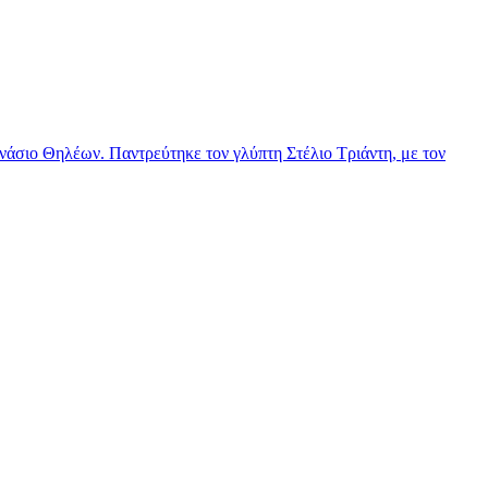
νάσιο Θηλέων. Παντρεύτηκε τον γλύπτη Στέλιο Τριάντη, με τον