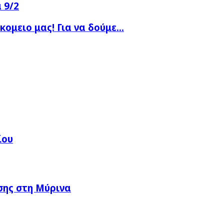
 9/2
μειο μας! Για να δούμε...
ίου
σης στη Μύρινα