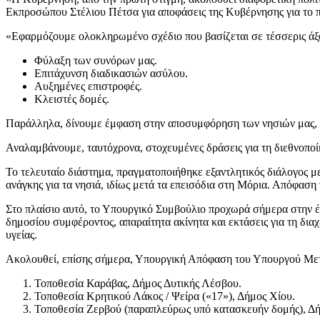
Εκπροσώπου Στέλιου Πέτσα για αποφάσεις της Κυβέρνησης για το 
«Εφαρμόζουμε ολοκληρωμένο σχέδιο που βασίζεται σε τέσσερις άξ
Φύλαξη των συνόρων μας.
Επιτάχυνση διαδικασιών ασύλου.
Αυξημένες επιστροφές.
Κλειστές δομές.
Παράλληλα, δίνουμε έμφαση στην αποσυμφόρηση των νησιών μας, π
Αναλαμβάνουμε, ταυτόχρονα, στοχευμένες δράσεις για τη διεθνοπο
Το τελευταίο διάστημα, πραγματοποιήθηκε εξαντλητικός διάλογος μ
ανάγκης για τα νησιά, ιδίως μετά τα επεισόδια στη Μόρια. Απόφαση
Στο πλαίσιο αυτό, το Υπουργικό Συμβούλιο προχωρά σήμερα στην 
δημοσίου συμφέροντος, απαραίτητα ακίνητα και εκτάσεις για τη διαχ
υγείας.
Ακολουθεί, επίσης σήμερα, Υπουργική Απόφαση του Υπουργού Μετα
Τοποθεσία Καράβας, Δήμος Δυτικής Λέσβου.
Τοποθεσία Κρητικού Λάκος / Ψείρα («17»), Δήμος Χίου.
Τοποθεσία Ζερβού (παραπλεύρως υπό κατασκευήν δομής), Δή