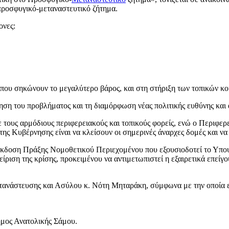
προσφυγικό-μεταναστευτικό ζήτημα.
ονες:
ου σηκώνουν το μεγαλύτερο βάρος, και στη στήριξη των τοπικών κο
ίηση του προβλήματος και τη διαμόρφωση νέας πολιτικής ευθύνης κα
ε τους αρμόδιους περιφερειακούς και τοπικούς φορείς, ενώ ο Περιφε
 της Κυβέρνησης είναι να κλείσουν οι σημερινές άναρχες δομές και ν
έκδοση Πράξης Νομοθετικού Περιεχομένου που εξουσιοδοτεί το Υπου
είριση της κρίσης, προκειμένου να αντιμετωπιστεί η εξαιρετικά επεί
νάστευσης και Ασύλου κ. Νότη Μηταράκη, σύμφωνα με την οποία επ
μος Ανατολικής Σάμου.