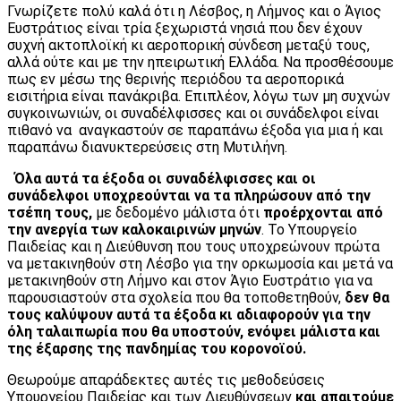
Γνωρίζετε πολύ καλά ότι η Λέσβος, η Λήμνος και ο Άγιος
Ευστράτιος είναι τρία ξεχωριστά νησιά που δεν έχουν
συχνή ακτοπλοϊκή κι αεροπορική σύνδεση μεταξύ τους,
αλλά ούτε και με την ηπειρωτική Ελλάδα. Να προσθέσουμε
πως εν μέσω της θερινής περιόδου τα αεροπορικά
εισιτήρια είναι πανάκριβα. Επιπλέον, λόγω των μη συχνών
συγκοινωνιών, οι συναδέλφισσες και οι συνάδελφοι είναι
πιθανό να αναγκαστούν σε παραπάνω έξοδα για μια ή και
παραπάνω διανυκτερεύσεις στη Μυτιλήνη.
Όλα αυτά τα έξοδα οι συναδέλφισσες και οι
συνάδελφοι υποχρεούνται να τα πληρώσουν από την
τσέπη τους,
με δεδομένο μάλιστα ότι
προέρχονται από
την ανεργία των καλοκαιρινών μηνών
. Το Υπουργείο
Παιδείας και η Διεύθυνση που τους υποχρεώνουν πρώτα
να μετακινηθούν στη Λέσβο για την ορκωμοσία και μετά να
μετακινηθούν στη Λήμνο και στον Άγιο Ευστράτιο για να
παρουσιαστούν στα σχολεία που θα τοποθετηθούν,
δεν θα
τους καλύψουν αυτά τα έξοδα κι αδιαφορούν για την
όλη ταλαιπωρία που θα υποστούν, ενόψει μάλιστα και
της έξαρσης της πανδημίας του κορονοϊού.
Θεωρούμε απαράδεκτες αυτές τις μεθοδεύσεις
Υπουργείου Παιδείας και των Διευθύνσεων
και απαιτούμε