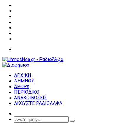
Facebook
X
YouTube
Instagram
Σύνδεση
Random
Article
Sidebar
Μενού
ΑΡΧΙΚΗ
ΛΗΜΝΟΣ
ΑΡΘΡΑ
ΠΕΡΙΟΔΙΚΟ
ΑΝΑΚΟΙΝΩΣΕΙΣ
ΑΚΟΥΣΤΕ ΡΑΔΙΟΑΛΦΑ
Random
Article
Αναζήτηση
για