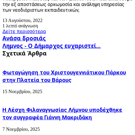
την εξ αποστάσεως ορκωμοσία και ανάληψη υπηρεσίας
των νεοδιόριστων εκπαιδευτικών,
13 Αυγούστου, 2022
1 λεπτό ανάγνωση
Δείτε περισσότερα
Ανάσα
Ανάσα δροσιάς
δροσιάς
Λημνος
Λημνος - Ο Δήμαρχος ευχαριστεί...
-
Σχετικά Άρθρα
Ο
Δήμαρχος
ευχαριστεί...
Φωταγώγηση του Χριστουγεννιάτικου Πάρκου
στην Πλατεία του Βάρους
15 Νοεμβρίου, 2025
Η Λέσχη Φιλαναγνωσίας Λήμνου υποδέχθηκε
τον συγγραφέα Γιάννη Μακριδάκη
7 Νοεμβρίου, 2025