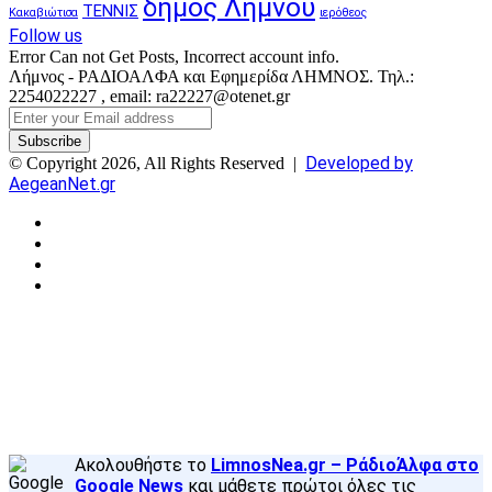
δήμος Λήμνου
ΤΕΝΝΙΣ
Κακαβιώτισα
ιερόθεος
Follow us
Error Can not Get Posts, Incorrect account info.
Λήμνος - ΡΑΔΙΟΑΛΦΑ και Εφημερίδα ΛΗΜΝΟΣ. Τηλ.:
2254022227 , email: ra22227@otenet.gr
Enter
your
Email
Developed by
© Copyright 2026, All Rights Reserved |
address
AegeanNet.gr
Facebook
X
YouTube
Instagram
Facebook
X
Back
to
top
button
Ακολουθήστε το
LimnosNea.gr – ΡάδιοΆλφα στο
Google News
και μάθετε πρώτοι όλες τις