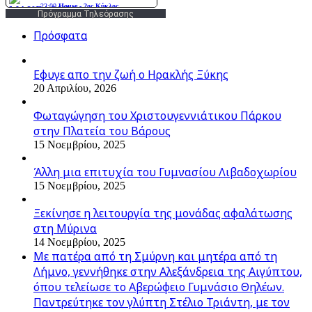
Πρόγραμμα Τηλεόρασης
Πρόσφατα
Εφυγε απο την ζωή o Ηρακλής Ξύκης
20 Απριλίου, 2026
Φωταγώγηση του Χριστουγεννιάτικου Πάρκου
στην Πλατεία του Βάρους
15 Νοεμβρίου, 2025
Άλλη μια επιτυχία του Γυμνασίου Λιβαδοχωρίου
15 Νοεμβρίου, 2025
Ξεκίνησε η λειτουργία της μονάδας αφαλάτωσης
στη Μύρινα
14 Νοεμβρίου, 2025
Με πατέρα από τη Σμύρνη και μητέρα από τη
Λήμνο, γεννήθηκε στην Αλεξάνδρεια της Αιγύπτου,
όπου τελείωσε το Αβερώφειο Γυμνάσιο Θηλέων.
Παντρεύτηκε τον γλύπτη Στέλιο Τριάντη, με τον