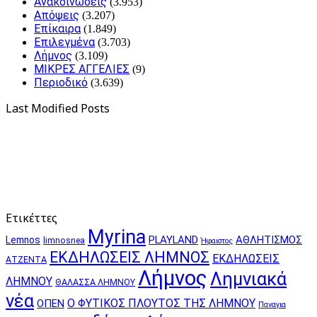
Ανακοινώσεις
(3.953)
Απόψεις
(3.207)
Επίκαιρα
(1.849)
Επιλεγμένα
(3.703)
Λήμνος
(3.109)
ΜΙΚΡΕΣ ΑΓΓΕΛΙΕΣ
(9)
Περιοδικό
(3.639)
Last Modified Posts
Ετικέττες
Myrina
PLAYLAND
ΑΘΛΗΤΙΣΜΟΣ
Lemnos
limnosnea
Ήφαιστος
ΕΚΔΗΛΩΣΕΙΣ ΛΗΜΝΟΣ
ΕΚΔΗΛΩΣΕΙΣ
ΑΤΖΕΝΤΑ
Λήμνος
Λημνιακά
ΛΗΜΝΟΥ
ΘΑΛΑΣΣΑ ΛΗΜΝΟΥ
νέα
Ο ΦΥΤΙΚΟΣ ΠΛΟΥΤΟΣ ΤΗΣ ΛΗΜΝΟΥ
ΟΠΕΝ
Παναγια