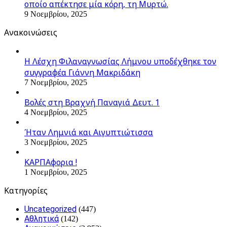
οποίο απέκτησε μία κόρη, τη Μυρτώ.
9 Νοεμβρίου, 2025
Ανακοινώσεις
Η Λέσχη Φιλαναγνωσίας Λήμνου υποδέχθηκε τον
συγγραφέα Γιάννη Μακριδάκη
7 Νοεμβρίου, 2025
Βολές στη Βραχνή Παναγιά Δευτ. 1
4 Νοεμβρίου, 2025
Ήταν Λημνιά και Αιγυπτιώτισσα
3 Νοεμβρίου, 2025
ΚΑΡΠΑφορια !
1 Νοεμβρίου, 2025
Kατηγορίες
Uncategorized
(447)
Αθλητικά
(142)