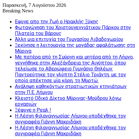
Παρασκευή, 7 Αυγούστου 2026
Breaking News
Εφυγε απο την ζωή o Ηρακλής Ξύκης
Φωταγώγηση του Χριστουγεννιάτικου Πάρκου στην
Πλατεία του Βάρους
Άλλη μια επιτυχία του Γυμνασίου Λιβαδοχωρίου
Ξεκίνησε η λειτουργία της μονάδας αφαλάτωσης στη
Μύρινα
Με πατέρα από τη Σμύρνη και μητέρα από τη Λήμνο,
γεννήθηκε στην Αλεξάνδρεια της Αιγύπτου, όπου
τελείωσε το Αβερώφειο Γυμνάσιο Θηλέων.
Παντρεύτηκε τον γλύπτη Στέλιο Τριάντη, με τον
οποίο απέκτησε μία κόρη, τη Μυρτώ.
Ανάληψη καθηκόντων στρατιωτικών κτηνιάτρων
στην Π.Ε. Λήμνου
Κλειστό Οδικό Δίκτυο Μύρινας-Μούδρου λόγω
εργασιών
Ξέφυγε η Ρεαλ !
Η Λέσχη Φιλαναγνωσίας Λήμνου υποδέχθηκε τον
συγγραφέα Γιάννη Μακριδάκη
Η Λέσχη Φιλαναγνωσίας Λήμνου υποδέχθηκε τον
συγγραφέα Γιάννη Μακριδάκη