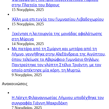
στην Πλατεία του Βάρους
15 Νοεμβρίου, 2025
Άλλη μια επιτυχία του Γυμνασίου Λιβαδοχωρίου
15 Νοεμβρίου, 2025
Ξεκίνησε η λειτουργία της μονάδας αφαλάτωσης
στη Μύρινα
14 Νοεμβρίου, 2025
Με πατέρα από τη Σμύρνη και μητέρα από τη
Λήμνο, γεννήθηκε στην Αλεξάνδρεια της Αιγύπτου,
όπου τελείωσε το Αβερώφειο Γυμνάσιο Θηλέων.
Παντρεύτηκε τον γλύπτη Στέλιο Τριάντη, με τον
οποίο απέκτησε μία κόρη, τη Μυρτώ.
9 Νοεμβρίου, 2025
Ανακοινώσεις
Η Λέσχη Φιλαναγνωσίας Λήμνου υποδέχθηκε τον
συγγραφέα Γιάννη Μακριδάκη
7 Νοεμβρίου, 2025