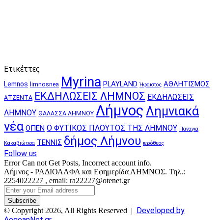
Ετικέττες
Myrina
PLAYLAND
ΑΘΛΗΤΙΣΜΟΣ
Lemnos
limnosnea
Ήφαιστος
ΕΚΔΗΛΩΣΕΙΣ ΛΗΜΝΟΣ
ΕΚΔΗΛΩΣΕΙΣ
ΑΤΖΕΝΤΑ
Λήμνος
Λημνιακά
ΛΗΜΝΟΥ
ΘΑΛΑΣΣΑ ΛΗΜΝΟΥ
νέα
Ο ΦΥΤΙΚΟΣ ΠΛΟΥΤΟΣ ΤΗΣ ΛΗΜΝΟΥ
ΟΠΕΝ
Παναγια
δήμος Λήμνου
ΤΕΝΝΙΣ
Κακαβιώτισα
ιερόθεος
Follow us
Error Can not Get Posts, Incorrect account info.
Λήμνος - ΡΑΔΙΟΑΛΦΑ και Εφημερίδα ΛΗΜΝΟΣ. Τηλ.:
2254022227 , email: ra22227@otenet.gr
Enter
your
Email
Developed by
© Copyright 2026, All Rights Reserved |
address
AegeanNet.gr