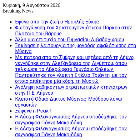
Κυριακή, 9 Αυγούστου 2026
Breaking News
Εφυγε απο την ζωή o Ηρακλής Ξύκης
Φωταγώγηση του Χριστουγεννιάτικου Πάρκου στην
Πλατεία του Βάρους
Άλλη μια επιτυχία του Γυμνασίου Λιβαδοχωρίου
Ξεκίνησε η λειτουργία της μονάδας αφαλάτωσης στη
Μύρινα
Με πατέρα από τη Σμύρνη και μητέρα από τη Λήμνο,
γεννήθηκε στην Αλεξάνδρεια της Αιγύπτου, όπου
τελείωσε το Αβερώφειο Γυμνάσιο Θηλέων.
Παντρεύτηκε τον γλύπτη Στέλιο Τριάντη, με τον
οποίο απέκτησε μία κόρη, τη Μυρτώ.
Ανάληψη καθηκόντων στρατιωτικών κτηνιάτρων
στην Π.Ε. Λήμνου
Κλειστό Οδικό Δίκτυο Μύρινας-Μούδρου λόγω
εργασιών
Ξέφυγε η Ρεαλ !
Η Λέσχη Φιλαναγνωσίας Λήμνου υποδέχθηκε τον
συγγραφέα Γιάννη Μακριδάκη
Η Λέσχη Φιλαναγνωσίας Λήμνου υποδέχθηκε τον
συγγραφέα Γιάννη Μακριδάκη