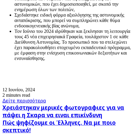
αστυνομικών, που έχει δημοσιοποιηθεί, με σκοπό την
ενημέρωση όλων των πολιτών,
Σχεδιάστηκε ειδική φόρμα αξιολόγησης της αστυνομικής
ανταπόκρισης, που μπορεί να συμπληρώνει κάθε θύμα
ενδοοικογενειακής βίας ανώνυμα,
Τον Ιούνιο του 2024 ιδρύθηκαν και ξεκίνησαν τη λειτουργία
τους 45 νέα επιχειρησιακά Γραφεία, τουλάχιστον 1 σε κάθε
Διεύθυνση Αστυνομίας. Το προσωπικό που τα στελεχώνει
έχει παρακολουθήσει στοχευμένο εκπαιδευτικό πρόγραμμα,
με έμφαση στην ενίσχυση επικοινωνιακών δεξιοτήτων και
ενσυναίσθησης.
12 Ιουνίου, 2024
2 minutes read
Δείτε περισσότερα
Χρειάστηκαν
Χρειάστηκαν μερικές φωτογραφιες για να
μερικές
πάψει η Σκαρα να ειναι επικίνδυνη
φωτογραφιες
Πώς
Πώς ψηφίζουμε οι Έλληνες. Να με ποιο
για
ψηφίζουμε
να
σκεπτικό!
οι
πάψει