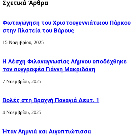
Σχετικά Άρθρα
Έλληνες.
η
Να
Σκαρα
με
να
ποιο
Φωταγώγηση του Χριστουγεννιάτικου Πάρκου
ειναι
σκεπτικό!
επικίνδυνη
στην Πλατεία του Βάρους
15 Νοεμβρίου, 2025
Η Λέσχη Φιλαναγνωσίας Λήμνου υποδέχθηκε
τον συγγραφέα Γιάννη Μακριδάκη
7 Νοεμβρίου, 2025
Βολές στη Βραχνή Παναγιά Δευτ. 1
4 Νοεμβρίου, 2025
Ήταν Λημνιά και Αιγυπτιώτισσα