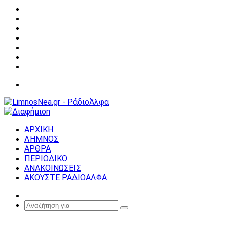
Facebook
X
YouTube
Instagram
Σύνδεση
Random
Article
Sidebar
Μενού
ΑΡΧΙΚΗ
ΛΗΜΝΟΣ
ΑΡΘΡΑ
ΠΕΡΙΟΔΙΚΟ
ΑΝΑΚΟΙΝΩΣΕΙΣ
ΑΚΟΥΣΤΕ ΡΑΔΙΟΑΛΦΑ
Random
Article
Αναζήτηση
για