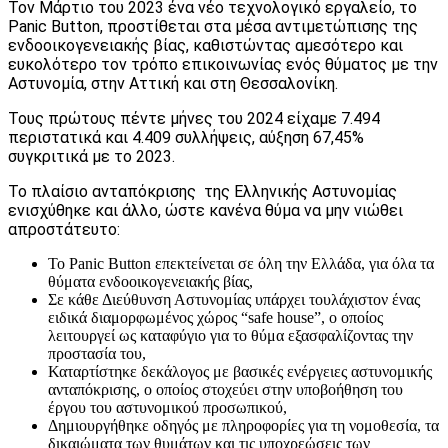
Τον Μάρτιο του 2023 ένα νέο τεχνολογικό εργαλείο, το
Panic Button, προστίθεται στα μέσα αντιμετώπισης της
ενδοοικογενειακής βίας, καθιστώντας αμεσότερο και
ευκολότερο τον τρόπο επικοινωνίας ενός θύματος με την
Αστυνομία, στην Αττική και στη Θεσσαλονίκη.
Τους πρώτους πέντε μήνες του 2024 είχαμε 7.494
περιστατικά και 4.409 συλλήψεις, αύξηση 67,45%
συγκριτικά με το 2023.
Το πλαίσιο ανταπόκρισης της Ελληνικής Αστυνομίας
ενισχύθηκε και άλλο, ώστε κανένα θύμα να μην νιώθει
απροστάτευτο:
Το Panic Button επεκτείνεται σε όλη την Ελλάδα, για όλα τα
θύματα ενδοοικογενειακής βίας,
Σε κάθε Διεύθυνση Αστυνομίας υπάρχει τουλάχιστον ένας
ειδικά διαμορφωμένος χώρος “safe house”, ο οποίος
λειτουργεί ως καταφύγιο για το θύμα εξασφαλίζοντας την
προστασία του,
Καταρτίστηκε δεκάλογος με βασικές ενέργειες αστυνομικής
ανταπόκρισης, ο οποίος στοχεύει στην υποβοήθηση του
έργου του αστυνομικού προσωπικού,
Δημιουργήθηκε οδηγός με πληροφορίες για τη νομοθεσία, τα
δικαιώματα των θυμάτων και τις υποχρεώσεις των