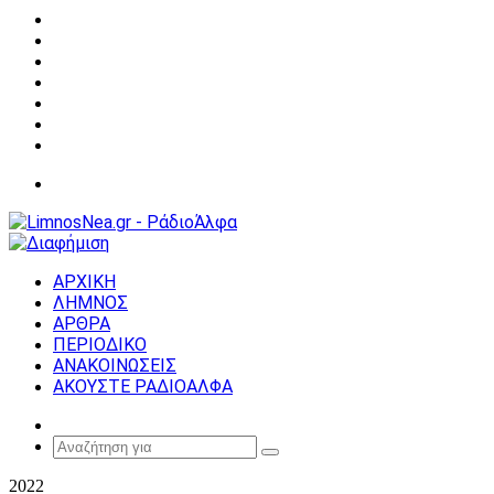
Facebook
X
YouTube
Instagram
Σύνδεση
Random
Article
Sidebar
Μενού
ΑΡΧΙΚΗ
ΛΗΜΝΟΣ
ΑΡΘΡΑ
ΠΕΡΙΟΔΙΚΟ
ΑΝΑΚΟΙΝΩΣΕΙΣ
ΑΚΟΥΣΤΕ ΡΑΔΙΟΑΛΦΑ
Random
Article
Αναζήτηση
για
2022