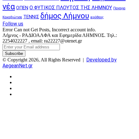
νέα
Ο ΦΥΤΙΚΟΣ ΠΛΟΥΤΟΣ ΤΗΣ ΛΗΜΝΟΥ
ΟΠΕΝ
Παναγια
δήμος Λήμνου
ΤΕΝΝΙΣ
Κακαβιώτισα
ιερόθεος
Follow us
Error Can not Get Posts, Incorrect account info.
Λήμνος - ΡΑΔΙΟΑΛΦΑ και Εφημερίδα ΛΗΜΝΟΣ. Τηλ.:
2254022227 , email: ra22227@otenet.gr
Enter
your
Email
Developed by
© Copyright 2026, All Rights Reserved |
address
AegeanNet.gr
Facebook
X
YouTube
Instagram
Facebook
X
Back
to
top
button