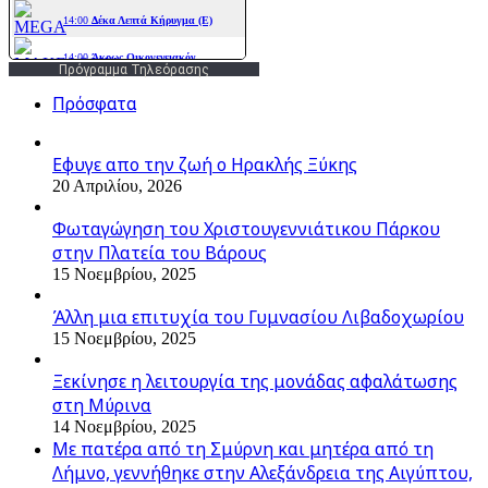
Πρόγραμμα Τηλεόρασης
Πρόσφατα
Εφυγε απο την ζωή o Ηρακλής Ξύκης
20 Απριλίου, 2026
Φωταγώγηση του Χριστουγεννιάτικου Πάρκου
στην Πλατεία του Βάρους
15 Νοεμβρίου, 2025
Άλλη μια επιτυχία του Γυμνασίου Λιβαδοχωρίου
15 Νοεμβρίου, 2025
Ξεκίνησε η λειτουργία της μονάδας αφαλάτωσης
στη Μύρινα
14 Νοεμβρίου, 2025
Με πατέρα από τη Σμύρνη και μητέρα από τη
Λήμνο, γεννήθηκε στην Αλεξάνδρεια της Αιγύπτου,