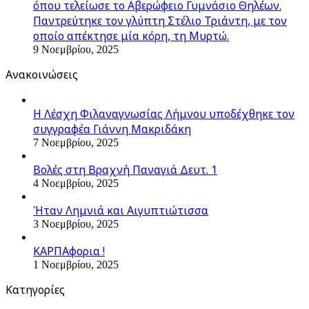
όπου τελείωσε το Αβερώφειο Γυμνάσιο Θηλέων.
Παντρεύτηκε τον γλύπτη Στέλιο Τριάντη, με τον
οποίο απέκτησε μία κόρη, τη Μυρτώ.
9 Νοεμβρίου, 2025
Ανακοινώσεις
Η Λέσχη Φιλαναγνωσίας Λήμνου υποδέχθηκε τον
συγγραφέα Γιάννη Μακριδάκη
7 Νοεμβρίου, 2025
Βολές στη Βραχνή Παναγιά Δευτ. 1
4 Νοεμβρίου, 2025
Ήταν Λημνιά και Αιγυπτιώτισσα
3 Νοεμβρίου, 2025
ΚΑΡΠΑφορια !
1 Νοεμβρίου, 2025
Kατηγορίες