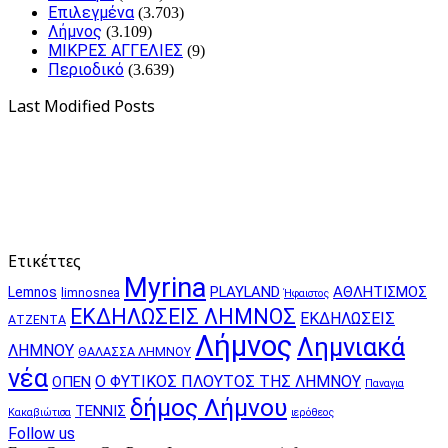
Επιλεγμένα
(3.703)
Λήμνος
(3.109)
ΜΙΚΡΕΣ ΑΓΓΕΛΙΕΣ
(9)
Περιοδικό
(3.639)
Last Modified Posts
Ετικέττες
Myrina
PLAYLAND
ΑΘΛΗΤΙΣΜΟΣ
Lemnos
limnosnea
Ήφαιστος
ΕΚΔΗΛΩΣΕΙΣ ΛΗΜΝΟΣ
ΕΚΔΗΛΩΣΕΙΣ
ΑΤΖΕΝΤΑ
Λήμνος
Λημνιακά
ΛΗΜΝΟΥ
ΘΑΛΑΣΣΑ ΛΗΜΝΟΥ
νέα
Ο ΦΥΤΙΚΟΣ ΠΛΟΥΤΟΣ ΤΗΣ ΛΗΜΝΟΥ
ΟΠΕΝ
Παναγια
δήμος Λήμνου
ΤΕΝΝΙΣ
Κακαβιώτισα
ιερόθεος
Follow us