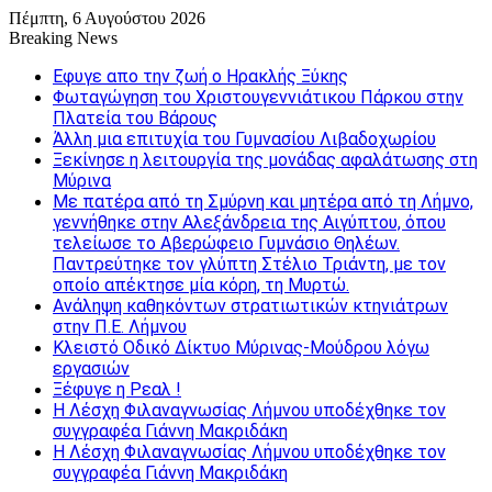
Πέμπτη, 6 Αυγούστου 2026
Breaking News
Εφυγε απο την ζωή o Ηρακλής Ξύκης
Φωταγώγηση του Χριστουγεννιάτικου Πάρκου στην
Πλατεία του Βάρους
Άλλη μια επιτυχία του Γυμνασίου Λιβαδοχωρίου
Ξεκίνησε η λειτουργία της μονάδας αφαλάτωσης στη
Μύρινα
Με πατέρα από τη Σμύρνη και μητέρα από τη Λήμνο,
γεννήθηκε στην Αλεξάνδρεια της Αιγύπτου, όπου
τελείωσε το Αβερώφειο Γυμνάσιο Θηλέων.
Παντρεύτηκε τον γλύπτη Στέλιο Τριάντη, με τον
οποίο απέκτησε μία κόρη, τη Μυρτώ.
Ανάληψη καθηκόντων στρατιωτικών κτηνιάτρων
στην Π.Ε. Λήμνου
Κλειστό Οδικό Δίκτυο Μύρινας-Μούδρου λόγω
εργασιών
Ξέφυγε η Ρεαλ !
Η Λέσχη Φιλαναγνωσίας Λήμνου υποδέχθηκε τον
συγγραφέα Γιάννη Μακριδάκη
Η Λέσχη Φιλαναγνωσίας Λήμνου υποδέχθηκε τον
συγγραφέα Γιάννη Μακριδάκη