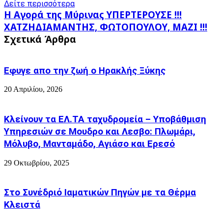
Δείτε περισσότερα
Η
Η Αγορά της Μύρινας ΥΠΕΡΤΕΡΟΥΣΕ !!!
Αγορά
ΧΑΤΖΗΔΙΑΜΑΝΤΗΣ,
ΧΑΤΖΗΔΙΑΜΑΝΤΗΣ, ΦΩΤΟΠΟΥΛΟΥ, ΜΑΖΙ !!!
της
ΦΩΤΟΠΟΥΛΟΥ,
Σχετικά Άρθρα
Μύρινας
ΜΑΖΙ
ΥΠΕΡΤΕΡΟΥΣΕ
!!!
!!!
Εφυγε απο την ζωή o Ηρακλής Ξύκης
20 Απριλίου, 2026
Κλείνουν τα ΕΛ.ΤΑ ταχυδρομεία – Υποβάθμιση
Υπηρεσιών σε Μουδρο και Λεσβο: Πλωμάρι,
Μόλυβο, Μανταμάδο, Αγιάσο και Ερεσό
29 Οκτωβρίου, 2025
Στο Συνέδριό Ιαματικών Πηγών με τα Θέρμα
Κλειστά