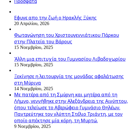
Πρόσφατα
Εφυγε απο την ζωή o Ηρακλής Ξύκης
20 Απριλίου, 2026
Φωταγώγηση του Χριστουγεννιάτικου Πάρκου
στην Πλατεία του Βάρους
15 Νοεμβρίου, 2025
Άλλη μια επιτυχία του Γυμνασίου Λιβαδοχωρίου
15 Νοεμβρίου, 2025
Ξεκίνησε η λειτουργία της μονάδας αφαλάτωσης
στη Μύρινα
14 Νοεμβρίου, 2025
Με πατέρα από τη Σμύρνη και μητέρα από τη
Λήμνο, γεννήθηκε στην Αλεξάνδρεια της Αιγύπτου,
όπου τελείωσε το Αβερώφειο Γυμνάσιο Θηλέων.
Παντρεύτηκε τον γλύπτη Στέλιο Τριάντη, με τον
οποίο απέκτησε μία κόρη, τη Μυρτώ.
9 Νοεμβρίου, 2025