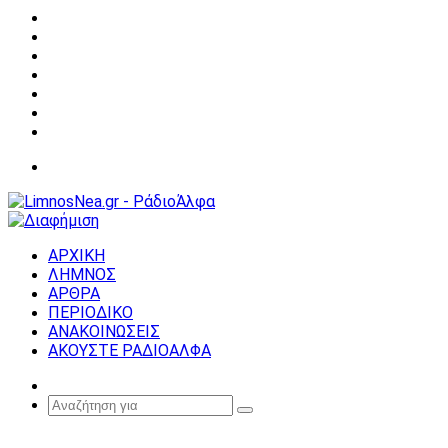
Facebook
X
YouTube
Instagram
Σύνδεση
Random
Article
Sidebar
Μενού
ΑΡΧΙΚΗ
ΛΗΜΝΟΣ
ΑΡΘΡΑ
ΠΕΡΙΟΔΙΚΟ
ΑΝΑΚΟΙΝΩΣΕΙΣ
ΑΚΟΥΣΤΕ ΡΑΔΙΟΑΛΦΑ
Random
Article
Αναζήτηση
για