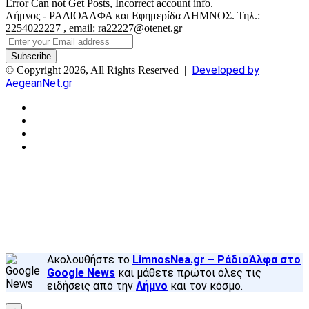
Error Can not Get Posts, Incorrect account info.
Λήμνος - ΡΑΔΙΟΑΛΦΑ και Εφημερίδα ΛΗΜΝΟΣ. Τηλ.:
2254022227 , email: ra22227@otenet.gr
Enter
your
Email
Developed by
© Copyright 2026, All Rights Reserved |
address
AegeanNet.gr
Facebook
X
YouTube
Instagram
Facebook
X
Back
to
top
button
Ακολουθήστε το
LimnosNea.gr – ΡάδιοΆλφα στο
Google News
και μάθετε πρώτοι όλες τις
ειδήσεις από την
Λήμνο
και τον κόσμο.