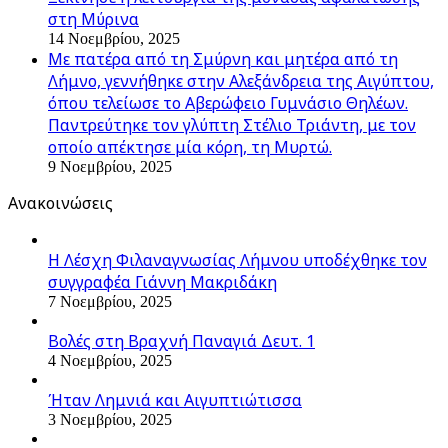
στη Μύρινα
14 Νοεμβρίου, 2025
Με πατέρα από τη Σμύρνη και μητέρα από τη
Λήμνο, γεννήθηκε στην Αλεξάνδρεια της Αιγύπτου,
όπου τελείωσε το Αβερώφειο Γυμνάσιο Θηλέων.
Παντρεύτηκε τον γλύπτη Στέλιο Τριάντη, με τον
οποίο απέκτησε μία κόρη, τη Μυρτώ.
9 Νοεμβρίου, 2025
Ανακοινώσεις
Η Λέσχη Φιλαναγνωσίας Λήμνου υποδέχθηκε τον
συγγραφέα Γιάννη Μακριδάκη
7 Νοεμβρίου, 2025
Βολές στη Βραχνή Παναγιά Δευτ. 1
4 Νοεμβρίου, 2025
Ήταν Λημνιά και Αιγυπτιώτισσα
3 Νοεμβρίου, 2025