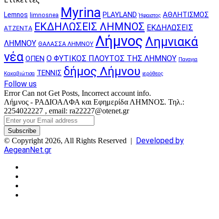
Myrina
PLAYLAND
ΑΘΛΗΤΙΣΜΟΣ
Lemnos
limnosnea
Ήφαιστος
ΕΚΔΗΛΩΣΕΙΣ ΛΗΜΝΟΣ
ΕΚΔΗΛΩΣΕΙΣ
ΑΤΖΕΝΤΑ
Λήμνος
Λημνιακά
ΛΗΜΝΟΥ
ΘΑΛΑΣΣΑ ΛΗΜΝΟΥ
νέα
Ο ΦΥΤΙΚΟΣ ΠΛΟΥΤΟΣ ΤΗΣ ΛΗΜΝΟΥ
ΟΠΕΝ
Παναγια
δήμος Λήμνου
ΤΕΝΝΙΣ
Κακαβιώτισα
ιερόθεος
Follow us
Error Can not Get Posts, Incorrect account info.
Λήμνος - ΡΑΔΙΟΑΛΦΑ και Εφημερίδα ΛΗΜΝΟΣ. Τηλ.:
2254022227 , email: ra22227@otenet.gr
Enter
your
Email
Developed by
© Copyright 2026, All Rights Reserved |
address
AegeanNet.gr
Facebook
X
YouTube
Instagram
Facebook
X
Back