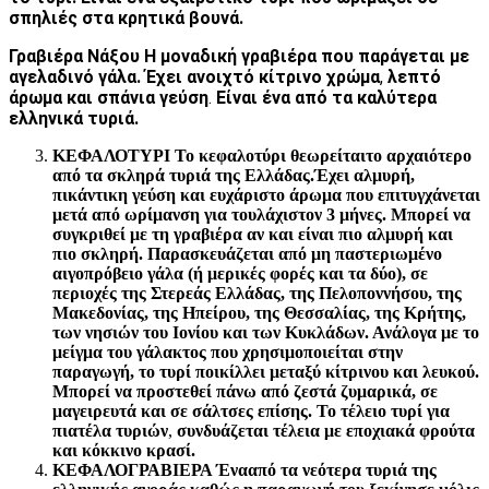
σπηλιές στα κρητικά βουνά.
Γραβιέρα Νάξου Η μοναδική γραβιέρα που παράγεται με
αγελαδινό γάλα. Έχει ανοιχτό κίτρινο χρώμα
,
λεπτό
άρωμα και σπάνια γεύση
.
Είναι ένα από τα καλύτερα
ελληνικά τυριά.
ΚΕΦΑΛΟΤΥΡΙ Το κεφαλοτύρι θεωρείται
το αρχαιότερο
από τα σκληρά τυριά της Ελλάδας.
Έχει αλμυρή,
πικάντικη γεύση και ευχάριστο άρωμα που επιτυγχάνεται
μετά από ωρίμανση για τουλάχιστον 3 μήνες. Μπορεί να
συγκριθεί με τη γραβιέρα αν και είναι πιο αλμυρή και
πιο σκληρή. Παρασκευάζεται από
μη παστεριωμένο
αιγοπρόβειο γάλα
(ή μερικές φορές και τα δύο), σε
περιοχές της Στερεάς Ελλάδας, της Πελοποννήσου, της
Μακεδονίας, της Ηπείρου, της Θεσσαλίας, της Κρήτης,
των νησιών του Ιονίου και των Κυκλάδων. Ανάλογα με το
μείγμα του γάλακτος που χρησιμοποιείται στην
παραγωγή, το τυρί ποικίλλει μεταξύ κίτρινου και λευκού.
Μπορεί να προστεθεί πάνω από ζεστά ζυμαρικά, σε
μαγειρευτά και σε σάλτσες επίσης. Το τέλειο τυρί για
πιατέλα
τυριών
,
συνδυάζεται τέλεια με εποχιακά φρούτα
και κόκκινο κρασί.
ΚΕΦΑΛΟΓΡΑΒΙΕΡΑ
Ένα
από τα νεότερα τυριά της