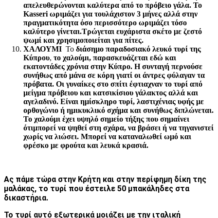
απελευθερώνονται καλύτερα από το πρόβειο γάλα. Το
Kasseri ωριμάζει για τουλάχιστον 3 μήνες αλλά στην
πραγματικότητα όσο περισσότερο ωριμάζει τόσο
καλύτερο γίνεται.
Τρώγεται ευχάριστα σκέτο με ζεστό
ψωμί και χρησιμοποιείται για πίτες.
ΧΑΛΟΥΜΙ
Το
διάσημο παραδοσιακό λευκό τυρί της
Κύπρου
,
το χαλούμι, παρασκευάζεται εδώ και
εκατοντάδες χρόνια στην Κύπρο. Η συνταγή περνούσε
συνήθως από μάνα σε κόρη γιατί οι άντρες φύλαγαν τα
πρόβατα. Οι γυναίκες στο σπίτι έφτιαχναν το τυρί από
μείγμα πρόβειου και κατσικίσιου γάλακτος αλλά και
αγελαδινό. Είναι ημίσκληρο τυρί, λαστιχένιας υφής με
ορθογώνιο ή ημικυκλικό σχήμα και συνήθως διπλώνεται.
Το χαλούμι έχει υψηλό σημείο τήξης που σημαίνει
ότι
μπορεί να ψηθεί στη σχάρα, να βράσει ή να τηγανιστεί
χωρίς να λιώσει. Μπορεί να καταναλωθεί ωμό και
φρέσκο με φρούτα και λευκά κρασιά.
Ας πάμε τώρα στην Κρήτη και στην περίφημη δίκη της
μαλάκας, το τυρί που έστειλε 50 μπακάληδες στα
δικαστήρια.
Το τυρί αυτό εξωτερικά μοιάζει με την ιταλική