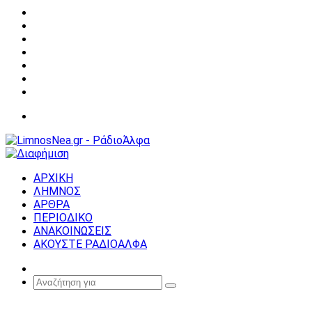
Facebook
X
YouTube
Instagram
Σύνδεση
Random
Article
Sidebar
Μενού
ΑΡΧΙΚΗ
ΛΗΜΝΟΣ
ΑΡΘΡΑ
ΠΕΡΙΟΔΙΚΟ
ΑΝΑΚΟΙΝΩΣΕΙΣ
ΑΚΟΥΣΤΕ ΡΑΔΙΟΑΛΦΑ
Random
Article
Αναζήτηση
για