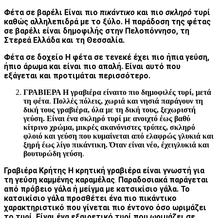
Φέτα σε βαρέλι Είναι πιο
πικάντικο
και πιο
σκληρό
τυρί
καθώς αλληλεπιδρά με το ξύλο. Η παράδοση της φέτας
σε βαρέλι είναι δημοφιλής στην Πελοπόννησο, τη
Στερεά Ελλάδα και τη Θεσσαλία.
Φέτα σε δοχείο Η φέτα σε τενεκέ έχει πιο ήπια γεύση,
ήπιο άρωμα και είναι πιο απαλή. Είναι αυτό που
εξάγεται και προτιμάται περισσότερο.
ΓΡΑΒΙΕΡΑ Η γραβιέρα είναι
το πιο δημοφιλές τυρί, μετά
τη φέτα
.
Πολλές πόλεις, χωριά και νησιά παράγουν τη
δική τους γραβιέρα, όλα με τη δική τους, ξεχωριστή
γεύση. Είναι ένα σκληρό τυρί με ανοιχτό έως βαθύ
κίτρινο χρώμα, μικρές ακανόνιστες τρύπες, σκληρό
φλοιό και γεύση που κυμαίνεται από ελαφρώς γλυκιά και
ξηρή έως λίγο πικάντικη. Όταν είναι νέο, έχει
γλυκιά και
βουτυρώδη γεύση
.
Γραβιέρα Κρήτης Η κρητική γραβιέρα είναι γνωστή για
τη
γεύση καμμένης καραμέλας
.
Παραδοσιακά παράγεται
από πρόβειο γάλα ή μείγμα με κατσικίσιο γάλα. Το
κατσικίσιο γάλα προσθέτει ένα πιο πικάντικο
χαρακτηριστικό που γίνεται πιο έντονο όσο ωριμάζει
το τυρί. Είναι ένα εξαιρετικό τυρί που
ωριμάζει σε