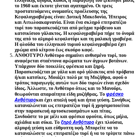
ελληνικής αγοράς καθώς η παραγωγή του ξεκίνησε μόλις
το 1960 και έκτοτε γίνεται αγαπημένο. Οι τρεις
προστατευόμενες ονομασίες προέλευσης της
Κεφαλογραβιέρας είναι: Δυτική Μακεδονία, Ήπειρος
και Αιτωλοακαρνανία. Είναι ένα σκληρό επιτραπέζιο
τυρί που παρασκευάζεται από μείγμα πρόβειου και
κατσικίσιου γάλακτος.
Η κεφαλογραβιέρα πήρε το όνομά
της από το αλμυρό κεφαλοτύρι και τη μαλακή γραβιέρα
.
Η φλούδα του ελληνικού τυριού κεφαλογραβιέρα έχει
χρώμα από κίτρινο έως σκούρο καφέ.
ΑΝΘΟΤΥΡΟ Ανθότυρο σημαίνει ανθισμένο τυρί, που
αναφέρεται στα
έντονα αρώματα των άγριων βοτάνων
.
Υπάρχουν δύο ποικιλίες φρέσκια και ξηρή.
Παρασκευάζεται με γάλα και ορό γάλακτος από πρόβατα
ή/και κατσίκες. Μοιάζει πολύ με τη Μυζήθρα, αφού ο
τρόπος παραγωγής αυτών των δύο τυριών είναι σχεδόν
ίδιος. Άλλωστε, το Ανθότυρο όπως και το Μανούρι,
φρέσκο
θεωρούνται απαραίτητα είδη μυζήθρας. Το
Ανθότυρο
και έχει απαλή υφή και ήπια γεύση. Συνήθως
καταναλώνεται ως επιτραπέζιο τυρί ή χρησιμοποιείται
στην παρασκευή αρτοσκευασμάτων και πίτας.
Συνδυάστε το με μέλι και φρέσκα φρούτα, όπως μήλα,
ξηρό Ανθότυρο
αχλάδια και σύκα. Το
έχει πλούσια,
αλμυρή γεύση και εύθρυπτη υφή. Μπορείτε να το
καταναλώσετε ως επιτραπέζιο τυρί ή να το τρίψετε πάνω