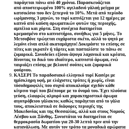
παράγεται πάνω από 40 χρόνια. Παρασκευάζεται
από αποστειρωμένο 100% αγελαδινό γάλα
ή μείγμα με
κατσικίσιο που δεν ξεπερνά το 10%. Μετά από περίοδο
ωρίμανσης 3 μηνών, το τυρί καπνίζεται για 12 ημέρες με
καπνό από
καύση αρωματικών φυτών της περιοχής,
αμπέλια και χόρτα. Στη συνέχεια διατηρείται
κρεμασμένο στο καπνιστήριο, συνήθως για 5 μήνες. Το
Μετσοβόνε τρώγεται ευχάριστα σκέτο, αλλά το
ψητό με
λεμόνι
είναι απλά ακαταμάχητο! Δοκιμάστε το επίσης σε
πίτες και γκρατέν ή τάρτες και πασπαλίστε το πάνω σε
ζυμαρικά. Συνοδεύει εξίσου άψογα λαχανικά και κρέατα,
δίνοντας το δικό του ιδιαίτερο, καπνιστό άρωμα, ενώ
ταιριάζει επίσης με
βελουτέ σούπες
και ζυμαρικά
φούρνου.
ΚΑΣΕΡΙ Το παραδοσιακό ελληνικό τυρί Κασέρι με
ημίσκληρη υφή, με ελάχιστες τρύπες ή χωρίς, είναι
τόσο
δημοφιλές που συχνά αποκαλούμε σχεδόν κάθε
κίτρινο τυρί που βλέπουμε με το όνομά του. Έχει πλούσια
γεύση, ελαφρώς αλμυρό και χαρακτηριστικό άρωμα
αιγοπρόβειου γάλακτο
ς
καθώς παράγεται από το γάλα
τους, αποκλειστικά σε διάφορες περιοχές της
Μακεδονίας και της Θεσσαλίας, αλλά και στους Νομούς
Λέσβου και Ξάνθης. Συνιστάται να διατηρείται σε
θερμοκρασία δωματίου για 20-30 λεπτά πριν από την
κατανάλωση. Με αυτόν τον τρόπο τα μοναδικά αρώματα