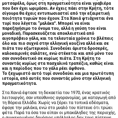
μοτσαρέλα, όμως στη πραγματικότητα είναι γραβιέρα
που δεν έχει ωριμάσει. Αν έχεις πάει στην Κρήτη, τότε
σίγουρα θα έχεις εντυπωσιαστεί από την εξαιρετική
ποιότητα τυριών που έχουν. Στα Χανιά φτιάχνεται ένα
τυρί που λέγεται “μαλάκα”. Μπορεί να είναι
παρεξηγήσιμο το όνομα του, αλλά η γεύση του είναι
μοναδική. Παρασκευάζεται αποκλειστικά από
αιγοπρόβειο γάλα, και τα τελευταία χρόνια το βλέπεις
όλο και πιο συχνά στην ελληνική κουζίνα αλλά και σε
πιάτα του εξωτερικού. Συνοδεύει άριστα δροσερές,
καλοκαιρινές σαλάτες, ενώ στέκεται και από μόνο του
σαν συνοδευτικό σε κυρίως πιάτα. Στη Κρήτη το
συναντάς κυρίως στα πασχαλινά τραπέζια, καθώς είναι
και η περίοδος που το γάλα ρέει άφθονο.
Το ξεχωριστό αυτό τυρί συνοδεύει και μια πρωτότυπη
ιστορία, από αυτές που συναντάς μόνο στην ελληνική
πραγματικότητα.
Στα Χανιά έφτασε τη δεκαετία του 1970, ένας κρατικός
λειτουργός, σαν υπεύθυνος αγορανομίας, με καταγωγή από
τη Βόρεια Ελλάδα. Χωρίς να ξέρει τα τοπικά εδέσματα,
έφαγε την μαλάκα, ενώ στο μυαλό του πίστευε ότι τρώει
φέτα. Παρά τα όσα του είπαν οι μπακάληδες της περιοχής,
ο συγκεκριμένος δημόσιος υπάλληλος δεν τους πίστεψε