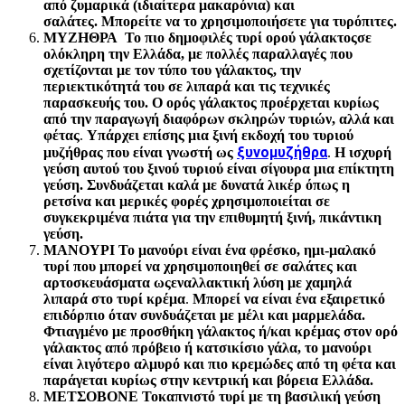
από ζυμαρικά (ιδιαίτερα μακαρόνια) και
σαλάτες.
Μπορείτε να το χρησιμοποιήσετε για τυρόπιτες.
ΜΥΖΗΘΡΑ Το πιο δημοφιλές τυρί ορού γάλακτος
σε
ολόκληρη την Ελλάδα, με πολλές παραλλαγές που
σχετίζονται με τον τύπο του γάλακτος, την
περιεκτικότητά του σε λιπαρά και τις τεχνικές
παρασκευής του. Ο ορός γάλακτος προέρχεται κυρίως
από την παραγωγή διαφόρων σκληρών τυριών, αλλά και
φέτας
.
Υπάρχει επίσης μια ξινή εκδοχή του τυριού
ξυνομυζήθρα
μυζήθρας που είναι γνωστή ως
.
Η ισχυρή
γεύση αυτού του ξινού τυριού είναι σίγουρα μια επίκτητη
γεύση. Συνδυάζεται καλά με δυνατά λικέρ όπως η
ρετσίνα και μερικές φορές χρησιμοποιείται σε
συγκεκριμένα πιάτα για την επιθυμητή ξινή, πικάντικη
γεύση.
ΜΑΝΟΥΡΙ Το μανούρι είναι ένα φρέσκο, ημι-μαλακό
τυρί που μπορεί να χρησιμοποιηθεί σε σαλάτες και
αρτοσκευάσματα ως
εναλλακτική λύση με χαμηλά
λιπαρά στο τυρί κρέμα
.
Μπορεί να είναι ένα εξαιρετικό
επιδόρπιο όταν συνδυάζεται με μέλι και μαρμελάδα.
Φτιαγμένο με προσθήκη γάλακτος ή/και κρέμας στον ορό
γάλακτος από πρόβειο ή κατσικίσιο γάλα, το μανούρι
είναι λιγότερο αλμυρό και πιο κρεμώδες από τη φέτα και
παράγεται κυρίως στην κεντρική και βόρεια Ελλάδα.
ΜΕΤΣΟΒΟΝΕ Το
καπνιστό τυρί με τη βασιλική γεύση