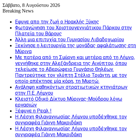
Σάββατο, 8 Αυγούστου 2026
Breaking News
Εφυγε απο την ζωή o Ηρακλής Ξύκης
Φωταγώγηση του Χριστουγεννιάτικου Πάρκου στην
Πλατεία του Βάρους
Άλλη μια επιτυχία του Γυμνασίου Λιβαδοχωρίου
Ξεκίνησε η λειτουργία της μονάδας αφαλάτωσης στη
Μύρινα
Με πατέρα από τη Σμύρνη και μητέρα από τη Λήμνο,
γεννήθηκε στην Αλεξάνδρεια της Αιγύπτου, όπου
τελείωσε το Αβερώφειο Γυμνάσιο Θηλέων.
Παντρεύτηκε τον γλύπτη Στέλιο Τριάντη, με τον
οποίο απέκτησε μία κόρη, τη Μυρτώ.
Ανάληψη καθηκόντων στρατιωτικών κτηνιάτρων
στην Π.Ε. Λήμνου
Κλειστό Οδικό Δίκτυο Μύρινας-Μούδρου λόγω
εργασιών
Ξέφυγε η Ρεαλ !
Η Λέσχη Φιλαναγνωσίας Λήμνου υποδέχθηκε τον
συγγραφέα Γιάννη Μακριδάκη
Η Λέσχη Φιλαναγνωσίας Λήμνου υποδέχθηκε τον
συγγραφέα Γιάννη Μακριδάκη