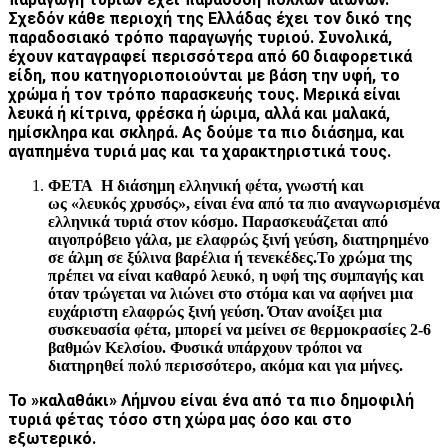
Σχεδόν κάθε περιοχή της Ελλάδας έχει τον δικό της
παραδοσιακό τρόπο παραγωγής τυριού. Συνολικά,
έχουν καταγραφεί περισσότερα από 60 διαφορετικά
είδη, που κατηγοριοποιούνται με βάση την υφή, το
χρώμα ή τον τρόπο παρασκευής τους. Μερικά είναι
λευκά ή κίτρινα, φρέσκα ή ώριμα, αλλά και μαλακά,
ημίσκληρα και σκληρά. Ας δούμε τα πιο διάσημα, και
αγαπημένα τυριά μας και τα χαρακτηριστικά τους.
ΦΕΤΑ Η διάσημη ελληνική φέτα, γνωστή και
ως «λευκός χρυσός», είναι ένα από τα πιο αναγνωρισμένα
ελληνικά τυριά στον κόσμο. Παρασκευάζεται από
αιγοπρόβειο γάλα, με ελαφρώς ξινή γεύση, διατηρημένο
σε άλμη σε ξύλινα βαρέλια ή τενεκέδες.
Το χρώμα της
πρέπει να είναι καθαρό λευκό
,
η υφή της συμπαγής και
όταν τρώγεται να λιώνει στο στόμα και να αφήνει μια
ευχάριστη ελαφρώς ξινή γεύση. Όταν ανοίξει μια
συσκευασία φέτα, μπορεί να μείνει σε θερμοκρασίες 2-6
βαθμών Κελσίου. Φυσικά υπάρχουν τρόποι να
διατηρηθεί πολύ περισσότερο, ακόμα και για μήνες.
Το »καλαθάκι» Λήμνου είναι ένα από τα πιο δημοφιλή
τυριά φέτας τόσο στη χώρα μας όσο και στο
εξωτερικό.