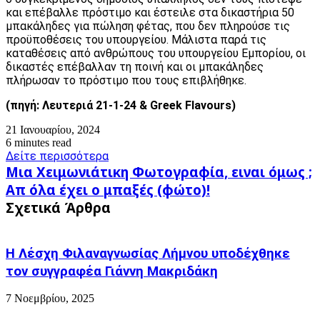
και επέβαλλε πρόστιμο και έστειλε στα δικαστήρια 50
μπακάληδες για πώληση φέτας, που δεν πληρούσε τις
προϋποθέσεις του υπουργείου. Μάλιστα παρά τις
καταθέσεις από ανθρώπους του υπουργείου Εμπορίου, οι
δικαστές επέβαλλαν τη ποινή και οι μπακάληδες
πλήρωσαν το πρόστιμο που τους επιβλήθηκε.
(πηγή
:
Λευτεριά 21-1-24 &
Greek Flavours)
21 Ιανουαρίου, 2024
6 minutes read
Δείτε περισσότερα
Μια
Μια Χειμωνιάτικη Φωτογραφία, ειναι όμως ;
Χειμωνιάτικη
Απ
Απ όλα έχει ο μπαξές (φώτο)!
Φωτογραφία,
όλα
Σχετικά Άρθρα
ειναι
έχει
όμως
ο
;
μπαξές
Η Λέσχη Φιλαναγνωσίας Λήμνου υποδέχθηκε
(φώτο)!
τον συγγραφέα Γιάννη Μακριδάκη
7 Νοεμβρίου, 2025