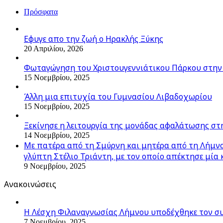
Πρόσφατα
Εφυγε απο την ζωή o Ηρακλής Ξύκης
20 Απριλίου, 2026
Φωταγώγηση του Χριστουγεννιάτικου Πάρκου στην
15 Νοεμβρίου, 2025
Άλλη μια επιτυχία του Γυμνασίου Λιβαδοχωρίου
15 Νοεμβρίου, 2025
Ξεκίνησε η λειτουργία της μονάδας αφαλάτωσης στ
14 Νοεμβρίου, 2025
Με πατέρα από τη Σμύρνη και μητέρα από τη Λήμνο,
γλύπτη Στέλιο Τριάντη, με τον οποίο απέκτησε μία 
9 Νοεμβρίου, 2025
Ανακοινώσεις
Η Λέσχη Φιλαναγνωσίας Λήμνου υποδέχθηκε τον σ
7 Νοεμβρίου, 2025