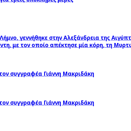
Λήμνο, γεννήθηκε στην Αλεξάνδρεια της Αιγύπ
ντη, με τον οποίο απέκτησε μία κόρη, τη Μυρτ
τον συγγραφέα Γιάννη Μακριδάκη
τον συγγραφέα Γιάννη Μακριδάκη