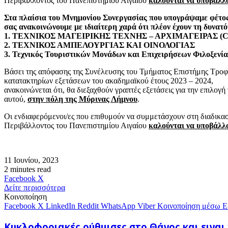
Περιβάλλοντος του Πανεπιστημίου Αιγαίου
καλούνται να υποβάλλο
Στα πλαίσια του Μνημονίου Συνεργασίας
που υπογράψαμε φέτος
σας ανακοινώνουμε με ιδιαίτερη χαρά ότι πλέον έχουν τη δυνα
1. ΤΕΧΝΙΚΟΣ ΜΑΓΕΙΡΙΚΗΣ ΤΕΧΝΗΣ – ΑΡΧΙΜΑΓΕΙΡΑΣ (
2. ΤΕΧΝΙΚΟΣ ΑΜΠΕΛΟΥΡΓΙΑΣ ΚΑΙ ΟΙΝΟΛΟΓΙΑΣ
3. Τεχνικός Τουριστικών Μονάδων και Επιχειρήσεων Φιλοξενία
Βάσει της απόφασης της Συνέλευσης του Τμήματος Επιστήμης Τροφίμ
κατατακτηρίων εξετάσεων του ακαδημαϊκού έτους 2023 – 2024,
ανακοινώνεται ότι, θα διεξαχθούν γραπτές εξετάσεις για την επιλο
αυτού,
στην πόλη της Μύρινας Λήμνου
.
Οι ενδιαφερόμενοι/ες που επιθυμούν να συμμετάσχουν στη διαδικα
Περιβάλλοντος του Πανεπιστημίου Αιγαίου
καλούνται να υποβάλλο
11 Ιουνίου, 2023
2 minutes read
Messenger
Messenger
WhatsApp
Viber
Κοινοποίηση
Facebook
X
μέσω
Δείτε περισσότερα
E-
Κοινοποίηση
mail
Facebook
X
LinkedIn
Reddit
WhatsApp
Viber
Κοινοποίηση μέσω E
Κυκλοφοριακές
Κυκλοφοριακές ρύθμισες στο Θάνος και ειναι 