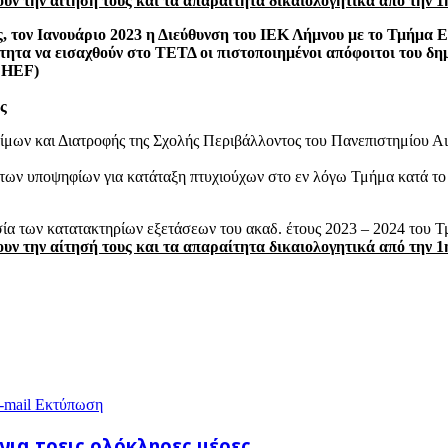
υν την αίτησή τους και τα απαραίτητα δικαιολογητικά από την 1
, τον Ιανουάριο 2023 η Διεύθυνση του ΙΕΚ Λήμνου με το Τμήμα 
τότητα να εισαχθούν στο ΤΕΤΔ οι πιστοποιημένοι απόφοιτοι του
CHEF)
ς
ων και Διατροφής της Σχολής Περιβάλλοντος του Πανεπιστημίου Αιγα
γή των υποψηφίων για κατάταξη πτυχιούχων στο εν λόγω Τμήμα κατά τ
σία των κατατακτηρίων εξετάσεων του ακαδ. έτους 2023 – 2024 του 
υν την αίτησή τους και τα απαραίτητα δικαιολογητικά από την 1
-mail
Εκτύπωση
για τρεις ολόκληρες μέρες