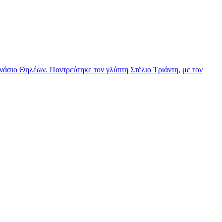
νάσιο Θηλέων. Παντρεύτηκε τον γλύπτη Στέλιο Τριάντη, με τον