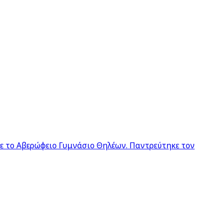
σε το Αβερώφειο Γυμνάσιο Θηλέων. Παντρεύτηκε τον