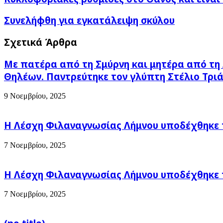
ρύθμισες
στο
Συνελήφθη
Συνελήφθη για εγκατάλειψη σκύλου
Θάνος
για
και
εγκατάλειψη
Σχετικά Άρθρα
ειναι
σκύλου
για
τρεις
Με πατέρα από τη Σμύρνη και μητέρα από τη 
ολόκληρες
Θηλέων. Παντρεύτηκε τον γλύπτη Στέλιο Τριά
μέρες
9 Νοεμβρίου, 2025
Η Λέσχη Φιλαναγνωσίας Λήμνου υποδέχθηκε 
7 Νοεμβρίου, 2025
Η Λέσχη Φιλαναγνωσίας Λήμνου υποδέχθηκε 
7 Νοεμβρίου, 2025