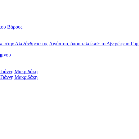
του Βάρους
κε στην Αλεξάνδρεια της Αιγύπτου, όπου τελείωσε το Αβερώφειο Γυμ
ήμνου
 Γιάννη Μακριδάκη
 Γιάννη Μακριδάκη