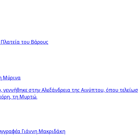
 Πλατεία του Βάρους
η Μύρινα
 γεννήθηκε στην Αλεξάνδρεια της Αιγύπτου, όπου τελείω
κόρη, τη Μυρτώ.
υγγραφέα Γιάννη Μακριδάκη