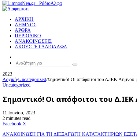
ΑΡΧΙΚΗ
ΛΗΜΝΟΣ
ΑΡΘΡΑ
ΠΕΡΙΟΔΙΚΟ
ΑΝΑΚΟΙΝΩΣΕΙΣ
ΑΚΟΥΣΤΕ ΡΑΔΙΟΑΛΦΑ
Random
Article
Αναζήτηση
για
2023
Αρχική
/
Uncategorized
/
Σημαντικό! Οι απόφοιτοι του Δ.ΙΕΚ Λημνου 
Uncategorized
Σημαντικό! Οι απόφοιτοι του Δ.ΙΕΚ
11 Ιουνίου, 2023
2 minutes read
Messenger
Messenger
WhatsApp
Viber
Κοινοποίηση
Facebook
X
μέσω
ΑΝΑΚΟΙΝΩΣΗ ΓΙΑ ΤΗ ΔΙΕΞΑΓΩΓΗ ΚΑΤΑΤΑΚΤΗΡΙΩΝ ΕΞΕΤ
E-