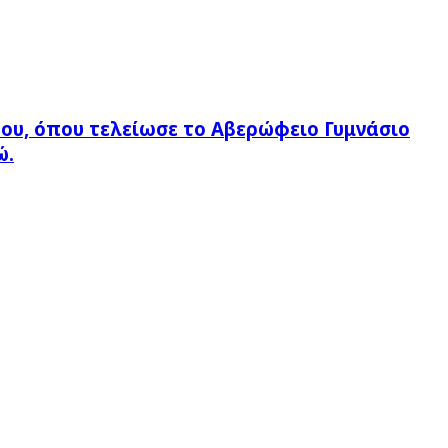
του, όπου τελείωσε το Αβερώφειο Γυμνάσιο
ώ.