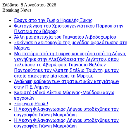
Σάββατο, 8 Αυγούστου 2026
Breaking News
Εφυγε απο την ζωή o Ηρακλής Ξύκης
Φωταγώγηση του Χριστουγεννιάτικου Πάρκου στην
Πλατεία του Βάρους
Άλλη μια επιτυχία του Γυμνασίου Λιβαδοχωρίου
Ξεκίνησε η λειτουργία της μονάδας αφαλάτωσης στη
Μύρινα
Με πατέρα από τη Σμύρνη και μητέρα από τη Λήμνο,
γεννήθηκε στην Αλεξάνδρεια της Αιγύπτου, όπου
τελείωσε το Αβερώφειο Γυμνάσιο Θηλέων.
Παντρεύτηκε τον γλύπτη Στέλιο Τριάντη, με τον
οποίο απέκτησε μία κόρη, τη Μυρτώ.
Ανάληψη καθηκόντων στρατιωτικών κτηνιάτρων
στην Π.Ε. Λήμνου
Κλειστό Οδικό Δίκτυο Μύρινας-Μούδρου λόγω
εργασιών
Ξέφυγε η Ρεαλ !
Η Λέσχη Φιλαναγνωσίας Λήμνου υποδέχθηκε τον
συγγραφέα Γιάννη Μακριδάκη
Η Λέσχη Φιλαναγνωσίας Λήμνου υποδέχθηκε τον
συγγραφέα Γιάννη Μακριδάκη