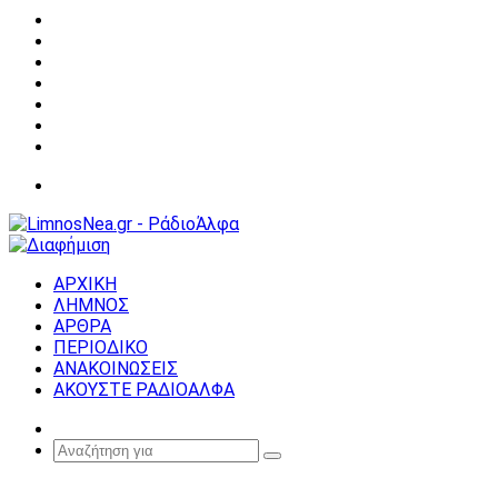
Facebook
X
YouTube
Instagram
Σύνδεση
Random
Article
Sidebar
Μενού
ΑΡΧΙΚΗ
ΛΗΜΝΟΣ
ΑΡΘΡΑ
ΠΕΡΙΟΔΙΚΟ
ΑΝΑΚΟΙΝΩΣΕΙΣ
ΑΚΟΥΣΤΕ ΡΑΔΙΟΑΛΦΑ
Random
Article
Αναζήτηση
για