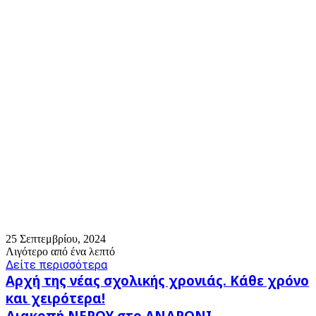
25 Σεπτεμβρίου, 2024
Λιγότερο από ένα λεπτό
Δείτε περισσότερα
Αρχή
Αρχή της νέας σχολικής χρονιάς. Κάθε χρόνο
της
και χειρότερα!
νέας
Διακοπή
Διακοπή ΝΕΡΟΥ στο ΑΝΔΡΩΝΙ -