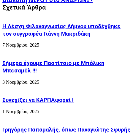
σχολικής
ΝΕΡΟΥ
χρονιάς.
Σχετικά Άρθρα
στο
Κάθε
ΑΝΔΡΩΝΙ
χρόνο
-
και
Η Λέσχη Φιλαναγνωσίας Λήμνου υποδέχθηκε
χειρότερα!
τον συγγραφέα Γιάννη Μακριδάκη
7 Νοεμβρίου, 2025
Σήμερα έχουμε Παστίτσιο με Μπόλικη
Μπεσαμέλ !!!
3 Νοεμβρίου, 2025
Συνεχίζει να ΚΑΡΠΑφορεί !
1 Νοεμβρίου, 2025
Γρηγόρης Παπαμαλής, όπως Παναγιώτης Σφυρής