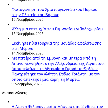
Φωταγώγηση του Χριστουγεννιάτικου Πάρκου
στην Πλατεία του Βάρους
15 Νοεμβρίου, 2025
Άλλη μια επιτυχία του Γυμνασίου Λιβαδοχωρίου
15 Νοεμβρίου, 2025
Ξεκίνησε η λειτουργία της μονάδας αφαλάτωσης
στη Μύρινα
14 Νοεμβρίου, 2025
Με πατέρα από τη Σμύρνη και μητέρα από τη
Λήμνο, γεννήθηκε στην Αλεξάνδρεια της Αιγύπτου,
όπου τελείωσε το Αβερώφειο Γυμνάσιο Θηλέων.
Παντρεύτηκε τον γλύπτη Στέλιο Τριάντη, με τον
οποίο απέκτησε μία κόρη, τη Μυρτώ.
9 Νοεμβρίου, 2025
Ανακοινώσεις
Η Λέσχη Φιλαναγνωσίας Λήμνου υποδέχθηκε τον