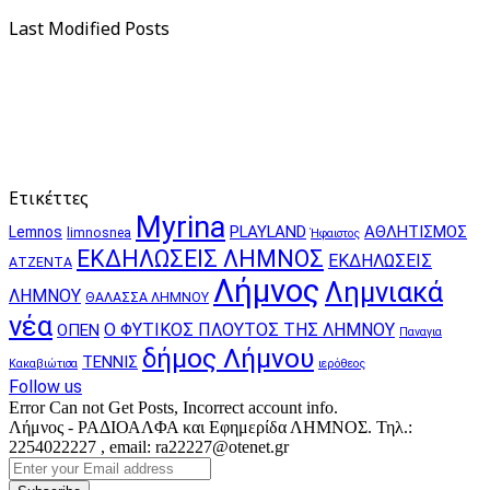
Last Modified Posts
Ετικέττες
Myrina
PLAYLAND
ΑΘΛΗΤΙΣΜΟΣ
Lemnos
limnosnea
Ήφαιστος
ΕΚΔΗΛΩΣΕΙΣ ΛΗΜΝΟΣ
ΕΚΔΗΛΩΣΕΙΣ
ΑΤΖΕΝΤΑ
Λήμνος
Λημνιακά
ΛΗΜΝΟΥ
ΘΑΛΑΣΣΑ ΛΗΜΝΟΥ
νέα
Ο ΦΥΤΙΚΟΣ ΠΛΟΥΤΟΣ ΤΗΣ ΛΗΜΝΟΥ
ΟΠΕΝ
Παναγια
δήμος Λήμνου
ΤΕΝΝΙΣ
Κακαβιώτισα
ιερόθεος
Follow us
Error Can not Get Posts, Incorrect account info.
Λήμνος - ΡΑΔΙΟΑΛΦΑ και Εφημερίδα ΛΗΜΝΟΣ. Τηλ.:
2254022227 , email: ra22227@otenet.gr
Enter
your