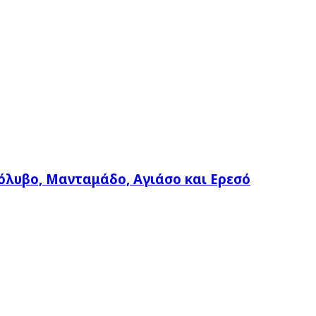
όλυβο, Μανταμάδο, Αγιάσο και Ερεσό