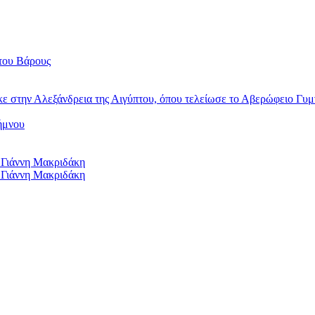
του Βάρους
κε στην Αλεξάνδρεια της Αιγύπτου, όπου τελείωσε το Αβερώφειο Γυμ
ήμνου
 Γιάννη Μακριδάκη
 Γιάννη Μακριδάκη