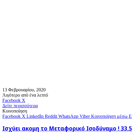
13 Φεβρουαρίου, 2020
Λιγότερο από ένα λεπτό
Messenger
Messenger
WhatsApp
Viber
Κοινοποίηση
Facebook
X
μέσω
Δείτε περισσότερα
E-
Κοινοποίηση
mail
Facebook
X
LinkedIn
Reddit
WhatsApp
Viber
Κοινοποίηση μέσω E
Ισχύει
Ισχύει ακομη το Μεταφορικό Ισοδύναμο ! 33,5