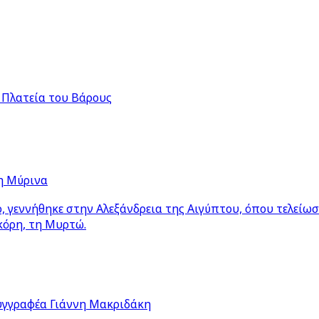
 Πλατεία του Βάρους
η Μύρινα
 γεννήθηκε στην Αλεξάνδρεια της Αιγύπτου, όπου τελείω
κόρη, τη Μυρτώ.
υγγραφέα Γιάννη Μακριδάκη