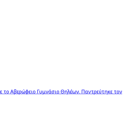
σε το Αβερώφειο Γυμνάσιο Θηλέων. Παντρεύτηκε τον