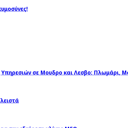
κυμοσύνες!
η Υπηρεσιών σε Μουδρο και Λεσβο: Πλωμάρι, Μ
Κλειστά