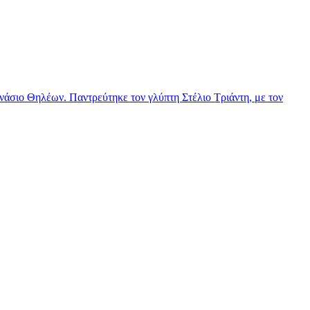
νάσιο Θηλέων. Παντρεύτηκε τον γλύπτη Στέλιο Τριάντη, με τον