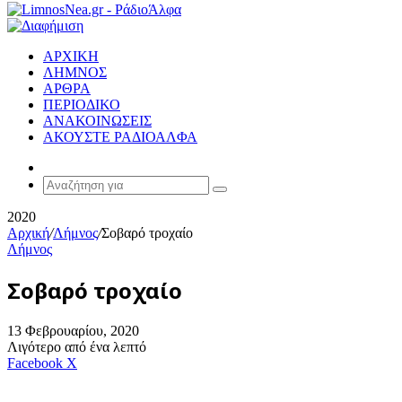
ΑΡΧΙΚΗ
ΛΗΜΝΟΣ
ΑΡΘΡΑ
ΠΕΡΙΟΔΙΚΟ
ΑΝΑΚΟΙΝΩΣΕΙΣ
ΑΚΟΥΣΤΕ ΡΑΔΙΟΑΛΦΑ
Random
Article
Αναζήτηση
για
2020
Αρχική
/
Λήμνος
/
Σοβαρό τροχαίο
Λήμνος
Σοβαρό τροχαίο
13 Φεβρουαρίου, 2020
Λιγότερο από ένα λεπτό
Messenger
Messenger
WhatsApp
Viber
Κοινοποίηση
Facebook
X
μέσω
E-