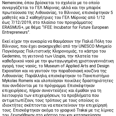
Nemencine, όπου βρίσκεται το σχολείο με το οποίο
συνεργάζεται το ΓΕΛ Μύρινας, αλλά και την μπαρόκ
πρωτεύουσα της Λιθουανίας, το Βίλνιους, επισκέφτηκαν 5
μαθητές και 2 καθηγήτριες του ΓΕΛ Μύρινας από 1/12
έως 7/12/2019, στο πλαίσιο του προγράμματος
ERASMUS+, με θέμα: “IFEE: Incubator for Future European
Entrepreneurs”.
Εκεί είχαν την ευκαιρία να θαυμάσουν την Παλιά Πόλη του
Βίλνιους, που έχει ανακηρυχθεί από την UNESCO Μνημείο
Παγκόσμιας Πολιτιστικής Κληρονομιάς, το κάστρο του
Gedemino, τη γειτονιά των Uzupis, την πλατεία του
καθεδρικού ναού με την φωταγωγημένη χριστουγεννιάτικη
αγορά, τους ναούς, το Museum of Applied Arts and Design
Exposition και να γευτούν την παραδοσιακή κουζίνα της
Λιθουανίας. Παράλληλα, επισκέφτηκαν το Πανεπιστήμιο
Mykolas Romeris και υλοποίησαν ποικίλες δραστηριότητες
που συνδέονται με το πρόγραμμα. Επισκέφτηκαν
επιχειρήσεις, πήραν συνεντεύξεις και έμαθαν για τη
λειτουργία των επιχειρήσεων, τα προβλήματα που
αντιμετωπίζουν, τους τρόπους με τους οποίους οι
ιδιοκτήτες σκέπτονται να επεκτείνουν την επιχείρησή
τους. Επισκέφτηκαν ακόμα το γραφικό Trakai με τις λίμνες
του, ξεναγήθηκαν στο κάστρο του και κατασκεύασαν