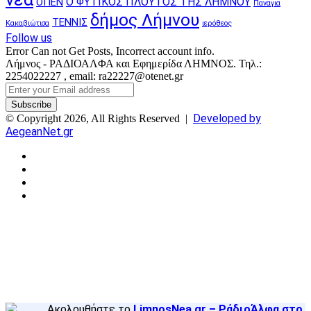
Ο ΦΥΤΙΚΟΣ ΠΛΟΥΤΟΣ ΤΗΣ ΛΗΜΝΟΥ
ΟΠΕΝ
Παναγια
δήμος Λήμνου
ΤΕΝΝΙΣ
Κακαβιώτισα
ιερόθεος
Follow us
Error Can not Get Posts, Incorrect account info.
Λήμνος - ΡΑΔΙΟΑΛΦΑ και Εφημερίδα ΛΗΜΝΟΣ. Τηλ.:
2254022227 , email: ra22227@otenet.gr
Enter
your
Email
Developed by
© Copyright 2026, All Rights Reserved |
address
AegeanNet.gr
Facebook
X
YouTube
Instagram
Facebook
X
Back
to
top
button
Ακολουθήστε το
LimnosNea.gr – ΡάδιοΆλφα στο