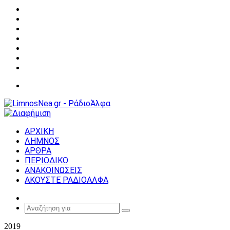
Facebook
X
YouTube
Instagram
Σύνδεση
Random
Article
Sidebar
Μενού
ΑΡΧΙΚΗ
ΛΗΜΝΟΣ
ΑΡΘΡΑ
ΠΕΡΙΟΔΙΚΟ
ΑΝΑΚΟΙΝΩΣΕΙΣ
ΑΚΟΥΣΤΕ ΡΑΔΙΟΑΛΦΑ
Random
Article
Αναζήτηση
για
2019