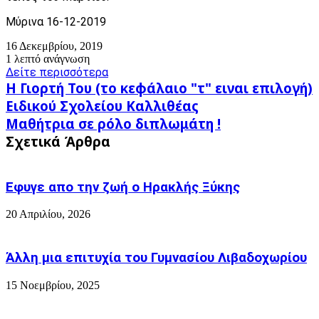
Μύρινα 16-12-2019
16 Δεκεμβρίου, 2019
1 λεπτό ανάγνωση
Δείτε περισσότερα
Η
Η Γιορτή Του (το κεφάλαιο "τ" ειναι επιλογή)
Γιορτή
Ειδικού Σχολείου Καλλιθέας
Του
Μαθήτρια
Μαθήτρια σε ρόλο διπλωμάτη !
(το
σε
κεφάλαιο
Σχετικά Άρθρα
ρόλο
"τ"
διπλωμάτη
ειναι
!
επιλογή)
Εφυγε απο την ζωή o Ηρακλής Ξύκης
Ειδικού
Σχολείου
20 Απριλίου, 2026
Καλλιθέας
Άλλη μια επιτυχία του Γυμνασίου Λιβαδοχωρίου
15 Νοεμβρίου, 2025