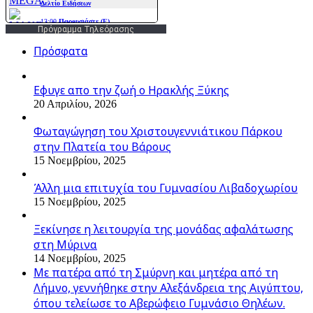
Πρόγραμμα Τηλεόρασης
Πρόσφατα
Εφυγε απο την ζωή o Ηρακλής Ξύκης
20 Απριλίου, 2026
Φωταγώγηση του Χριστουγεννιάτικου Πάρκου
στην Πλατεία του Βάρους
15 Νοεμβρίου, 2025
Άλλη μια επιτυχία του Γυμνασίου Λιβαδοχωρίου
15 Νοεμβρίου, 2025
Ξεκίνησε η λειτουργία της μονάδας αφαλάτωσης
στη Μύρινα
14 Νοεμβρίου, 2025
Με πατέρα από τη Σμύρνη και μητέρα από τη
Λήμνο, γεννήθηκε στην Αλεξάνδρεια της Αιγύπτου,
όπου τελείωσε το Αβερώφειο Γυμνάσιο Θηλέων.