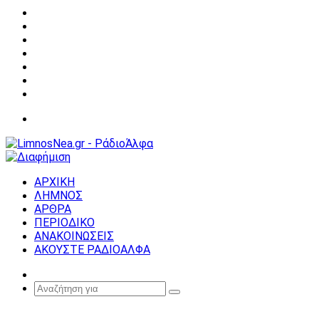
Facebook
X
YouTube
Instagram
Σύνδεση
Random
Article
Sidebar
Μενού
ΑΡΧΙΚΗ
ΛΗΜΝΟΣ
ΑΡΘΡΑ
ΠΕΡΙΟΔΙΚΟ
ΑΝΑΚΟΙΝΩΣΕΙΣ
ΑΚΟΥΣΤΕ ΡΑΔΙΟΑΛΦΑ
Random
Article
Αναζήτηση
για