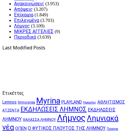
Ανακοινώσεις
(3.953)
Απόψεις
(3.207)
Επίκαιρα
(1.849)
Επιλεγμένα
(3.703)
Λήμνος
(3.109)
ΜΙΚΡΕΣ ΑΓΓΕΛΙΕΣ
(9)
Περιοδικό
(3.639)
Last Modified Posts
Ετικέττες
Myrina
PLAYLAND
ΑΘΛΗΤΙΣΜΟΣ
Lemnos
limnosnea
Ήφαιστος
ΕΚΔΗΛΩΣΕΙΣ ΛΗΜΝΟΣ
ΕΚΔΗΛΩΣΕΙΣ
ΑΤΖΕΝΤΑ
Λήμνος
Λημνιακά
ΛΗΜΝΟΥ
ΘΑΛΑΣΣΑ ΛΗΜΝΟΥ
νέα
Ο ΦΥΤΙΚΟΣ ΠΛΟΥΤΟΣ ΤΗΣ ΛΗΜΝΟΥ
ΟΠΕΝ
Παναγια