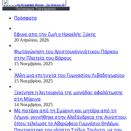
Πρόγραμμα Τηλεόρασης
Πρόσφατα
Εφυγε απο την ζωή o Ηρακλής Ξύκης
20 Απριλίου, 2026
Φωταγώγηση του Χριστουγεννιάτικου Πάρκου
στην Πλατεία του Βάρους
15 Νοεμβρίου, 2025
Άλλη μια επιτυχία του Γυμνασίου Λιβαδοχωρίου
15 Νοεμβρίου, 2025
Ξεκίνησε η λειτουργία της μονάδας αφαλάτωσης
στη Μύρινα
14 Νοεμβρίου, 2025
Με πατέρα από τη Σμύρνη και μητέρα από τη
Λήμνο, γεννήθηκε στην Αλεξάνδρεια της Αιγύπτου,
όπου τελείωσε το Αβερώφειο Γυμνάσιο Θηλέων.
Παντρεύτηκε τον γλύπτη Στέλιο Τριάντη, με τον