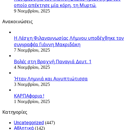
οποίο απέκτησε μία κόρη, τη Μυρτώ.
9 Νοεμβρίου, 2025
Ανακοινώσεις
Η Λέσχη Φιλαναγνωσίας Λήμνου υποδέχθηκε τον
συγγραφέα Γιάννη Μακριδάκη
7 Νοεμβρίου, 2025
Βολές στη Βραχνή Παναγιά Δευτ. 1
4 Νοεμβρίου, 2025
Ήταν Λημνιά και Αιγυπτιώτισσα
3 Νοεμβρίου, 2025
ΚΑΡΠΑφορια !
1 Νοεμβρίου, 2025
Kατηγορίες
Uncategorized
(447)
Αθλητικά
(142)