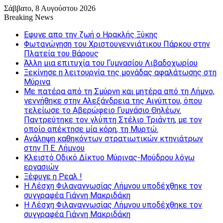
Σάββατο, 8 Αυγούστου 2026
Breaking News
Εφυγε απο την ζωή o Ηρακλής Ξύκης
Φωταγώγηση του Χριστουγεννιάτικου Πάρκου στην
Πλατεία του Βάρους
Άλλη μια επιτυχία του Γυμνασίου Λιβαδοχωρίου
Ξεκίνησε η λειτουργία της μονάδας αφαλάτωσης στη
Μύρινα
Με πατέρα από τη Σμύρνη και μητέρα από τη Λήμνο,
γεννήθηκε στην Αλεξάνδρεια της Αιγύπτου, όπου
τελείωσε το Αβερώφειο Γυμνάσιο Θηλέων.
Παντρεύτηκε τον γλύπτη Στέλιο Τριάντη, με τον
οποίο απέκτησε μία κόρη, τη Μυρτώ.
Ανάληψη καθηκόντων στρατιωτικών κτηνιάτρων
στην Π.Ε. Λήμνου
Κλειστό Οδικό Δίκτυο Μύρινας-Μούδρου λόγω
εργασιών
Ξέφυγε η Ρεαλ !
Η Λέσχη Φιλαναγνωσίας Λήμνου υποδέχθηκε τον
συγγραφέα Γιάννη Μακριδάκη
Η Λέσχη Φιλαναγνωσίας Λήμνου υποδέχθηκε τον
συγγραφέα Γιάννη Μακριδάκη