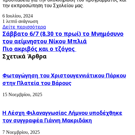
την εκπροσώπηση του Σχολείου μας.
6 Ιουλίου, 2024
1 λεπτό ανάγνωση
Δείτε περισσότερα
Σάββατο
Σάββατο 6/7 (8.30 το πρωί) το Μνημόσυνο
6/7
του αείμνηστου Νίκου Μπλιά
(8.30
Πιο
Πιο ακριβός και ο τζόγος
το
ακριβός
πρωί)
Σχετικά Άρθρα
και
το
ο
Μνημόσυνο
τζόγος
του
Φωταγώγηση του Χριστουγεννιάτικου Πάρκου
αείμνηστου
στην Πλατεία του Βάρους
Νίκου
Μπλιά
15 Νοεμβρίου, 2025
Η Λέσχη Φιλαναγνωσίας Λήμνου υποδέχθηκε
τον συγγραφέα Γιάννη Μακριδάκη
7 Νοεμβρίου, 2025