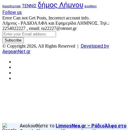
δήμος Λήμνου
ΤΕΝΝΙΣ
Κακαβιώτισα
ιερόθεος
Follow us
Error Can not Get Posts, Incorrect account info.
Λήμνος - ΡΑΔΙΟΑΛΦΑ και Εφημερίδα ΛΗΜΝΟΣ. Τηλ.:
2254022227 , email: ra22227@otenet.gr
Enter
your
Email
Developed by
© Copyright 2026, All Rights Reserved |
address
AegeanNet.gr
Facebook
X
YouTube
Instagram
Facebook
X
Back
to
top
button
Ακολουθήστε το
LimnosNea.gr – ΡάδιοΆλφα στο