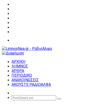
Facebook
X
YouTube
Instagram
Σύνδεση
Random
Article
Sidebar
Μενού
ΑΡΧΙΚΗ
ΛΗΜΝΟΣ
ΑΡΘΡΑ
ΠΕΡΙΟΔΙΚΟ
ΑΝΑΚΟΙΝΩΣΕΙΣ
ΑΚΟΥΣΤΕ ΡΑΔΙΟΑΛΦΑ
Random
Article
Αναζήτηση
για