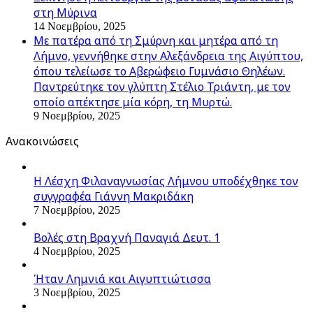
στη Μύρινα
14 Νοεμβρίου, 2025
Με πατέρα από τη Σμύρνη και μητέρα από τη
Λήμνο, γεννήθηκε στην Αλεξάνδρεια της Αιγύπτου,
όπου τελείωσε το Αβερώφειο Γυμνάσιο Θηλέων.
Παντρεύτηκε τον γλύπτη Στέλιο Τριάντη, με τον
οποίο απέκτησε μία κόρη, τη Μυρτώ.
9 Νοεμβρίου, 2025
Ανακοινώσεις
Η Λέσχη Φιλαναγνωσίας Λήμνου υποδέχθηκε τον
συγγραφέα Γιάννη Μακριδάκη
7 Νοεμβρίου, 2025
Βολές στη Βραχνή Παναγιά Δευτ. 1
4 Νοεμβρίου, 2025
Ήταν Λημνιά και Αιγυπτιώτισσα
3 Νοεμβρίου, 2025