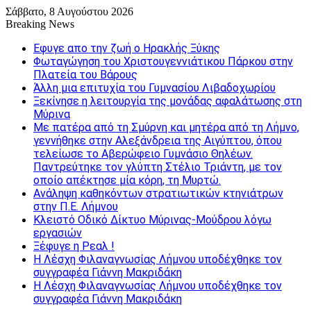
Σάββατο, 8 Αυγούστου 2026
Breaking News
Εφυγε απο την ζωή o Ηρακλής Ξύκης
Φωταγώγηση του Χριστουγεννιάτικου Πάρκου στην
Πλατεία του Βάρους
Άλλη μια επιτυχία του Γυμνασίου Λιβαδοχωρίου
Ξεκίνησε η λειτουργία της μονάδας αφαλάτωσης στη
Μύρινα
Με πατέρα από τη Σμύρνη και μητέρα από τη Λήμνο,
γεννήθηκε στην Αλεξάνδρεια της Αιγύπτου, όπου
τελείωσε το Αβερώφειο Γυμνάσιο Θηλέων.
Παντρεύτηκε τον γλύπτη Στέλιο Τριάντη, με τον
οποίο απέκτησε μία κόρη, τη Μυρτώ.
Ανάληψη καθηκόντων στρατιωτικών κτηνιάτρων
στην Π.Ε. Λήμνου
Κλειστό Οδικό Δίκτυο Μύρινας-Μούδρου λόγω
εργασιών
Ξέφυγε η Ρεαλ !
Η Λέσχη Φιλαναγνωσίας Λήμνου υποδέχθηκε τον
συγγραφέα Γιάννη Μακριδάκη
Η Λέσχη Φιλαναγνωσίας Λήμνου υποδέχθηκε τον
συγγραφέα Γιάννη Μακριδάκη