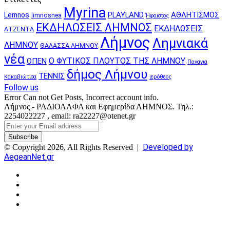
Myrina
PLAYLAND
ΑΘΛΗΤΙΣΜΟΣ
Lemnos
limnosnea
Ήφαιστος
ΕΚΔΗΛΩΣΕΙΣ ΛΗΜΝΟΣ
ΕΚΔΗΛΩΣΕΙΣ
ΑΤΖΕΝΤΑ
Λήμνος
Λημνιακά
ΛΗΜΝΟΥ
ΘΑΛΑΣΣΑ ΛΗΜΝΟΥ
νέα
Ο ΦΥΤΙΚΟΣ ΠΛΟΥΤΟΣ ΤΗΣ ΛΗΜΝΟΥ
ΟΠΕΝ
Παναγια
δήμος Λήμνου
ΤΕΝΝΙΣ
Κακαβιώτισα
ιερόθεος
Follow us
Error Can not Get Posts, Incorrect account info.
Λήμνος - ΡΑΔΙΟΑΛΦΑ και Εφημερίδα ΛΗΜΝΟΣ. Τηλ.:
2254022227 , email: ra22227@otenet.gr
Enter
your
Email
Developed by
© Copyright 2026, All Rights Reserved |
address
AegeanNet.gr
Facebook
X
YouTube
Instagram
Facebook
X
Back