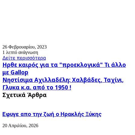
26 Φεβρουαρίου, 2023
1 λεπτό ανάγνωση
Δείτε περισσότερα
Ηρθε
Ηρθε καιρός για τα "προεκλογικά" Τι άλλο
καιρός
με Gallop
για
Νηστίσιμα
Νηστίσιμα Αχιλλαδέλη: Χαλβάδες, Ταχίνι,
τα
Αχιλλαδέλη:
"προεκλογικά"
Γλυκα κ.α. από το 1950 !
Χαλβάδες,
Τι
Σχετικά Άρθρα
Ταχίνι,
άλλο
Γλυκα
με
κ.α.
Gallop
από
Εφυγε απο την ζωή o Ηρακλής Ξύκης
το
1950
20 Απριλίου, 2026
!